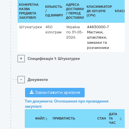
КОНКРЕТНА
АДРЕСА
КІЛЬКІСТЬ
КЛАСИФІКАТОР
НАЗВА
ДОСТАВКИ
/
ДК 021:2015
КЛАСИФ
ПРЕДМЕТА
/ ПЕРІОД
ОД.ВИМІРУ
(CPV)
ЗАКУПІВЛІ
ДОСТАВКИ
Штукатурки
450
Україна
44830000-7
кілограм
по 31-05-
Мастики,
2026
шпаклівки,
замазки та
розчинники
+
Специфікація 1: Штукатурки
-
Документи
Завантажити архівом
Тип документа: Оголошення про проведення
закупівлі
ДАТА
ФАЙЛ
ПРИВАТНІСТЬ
СТАН
ТА
ЧАС