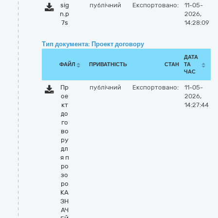
sig
публічний
Експортовано:
11-05-
n.p
2026,
7s
14:28:09
Тип документа: Проект договору
ДАТА
ФАЙЛ
ПРИВАТНІСТЬ
СТАН
ТА
ЧАС
Пр
публічний
Експортовано:
11-05-
ое
2026,
кт
14:27:44
до
го
во
ру
дл
я п
ро
зо
ро
КА
ЗН
АЧ