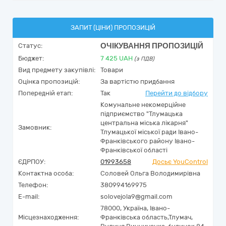
ЗАПИТ (ЦІНИ) ПРОПОЗИЦІЙ
ОЧІКУВАННЯ ПРОПОЗИЦІЙ
Статус:
Бюджет:
7 425
UAH
(з ПДВ)
Вид предмету закупівлі:
Товари
Оцінка пропозицій:
За вартістю придбання
Попередній етап:
Так
Перейти до відбору
Комунальне некомерційне
підприємство "Тлумацька
центральна міська лікарня"
Замовник:
Тлумацької міської ради Івано-
Франківського району Івано-
Франківської області
ЄДРПОУ:
01993658
Досьє YouControl
Контактна особа:
Соловей Ольга Володимирівна
Телефон:
380994169975
E-mail:
solovejola9@gmail.com
78000,
Україна
,
Івано-
Місцезнаходження:
Франківська область,
Тлумач,