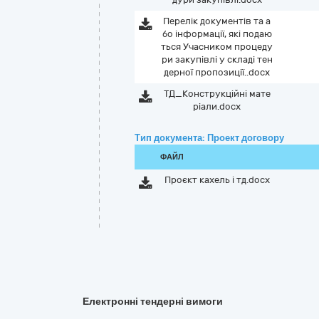
Перелік документів та а
бо інформації, які подаю
ться Учасником процеду
ри закупівлі у складі тен
дерної пропозиції..docx
ТД_Конструкційні мате
ріали.docx
Тип документа: Проект договору
ФАЙЛ
Проєкт кахель і тд.docx
Електронні тендерні вимоги