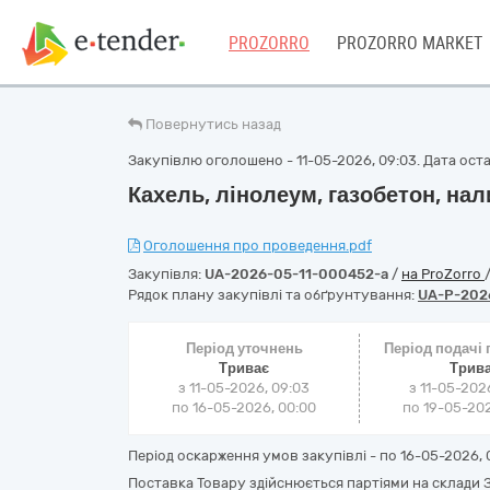
PROZORRO
PROZORRO MARKET
Повернутись назад
Закупівлю оголошено - 11-05-2026, 09:03. Дата остан
Кахель, лінолеум, газобетон, нал
Оголошення про проведення.pdf
Закупівля:
UA-2026-05-11-000452-a
/
на ProZorro
Рядок плану закупівлі та обґрунтування:
UA-P-202
Період уточнень
Період подачі
Триває
Трив
з 11-05-2026, 09:03
з 11-05-202
по 16-05-2026, 00:00
по 19-05-202
Період оскарження умов закупівлі - по
16-05-2026, 
Поставка Товару здійснюється партіями на склади З