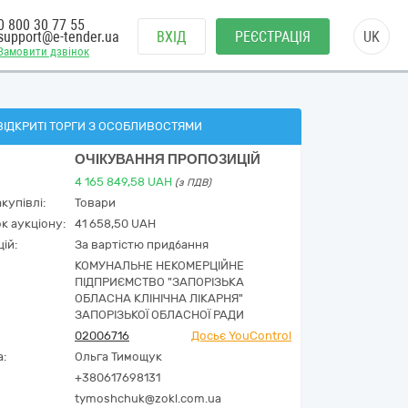
0 800 30 77 55
support@e-tender.ua
ВХІД
РЕЄСТРАЦІЯ
UK
Замовити дзвінок
ВІДКРИТІ ТОРГИ З ОСОБЛИВОСТЯМИ
ОЧІКУВАННЯ ПРОПОЗИЦІЙ
4 165 849,58
UAH
(з ПДВ)
купівлі:
Товари
к аукціону:
41 658,50 UAH
ій:
За вартістю придбання
КОМУНАЛЬНЕ НЕКОМЕРЦІЙНЕ
ПІДПРИЄМСТВО "ЗАПОРІЗЬКА
ОБЛАСНА КЛІНІЧНА ЛІКАРНЯ"
ЗАПОРІЗЬКОЇ ОБЛАСНОЇ РАДИ
02006716
Досьє YouControl
а:
Ольга Тимощук
+380617698131
tymoshchuk@zokl.com.ua