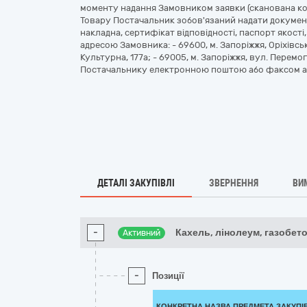
моменту надання Замовником заявки (сканована ко
Товару Постачальник зобов'язаний надати докумен
накладна, сертифікат відповідності, паспорт якості
адресою Замовника: - 69600, м. Запоріжжя, Оріхівське
Культурна, 177а; - 69005, м. Запоріжжя, вул. Перемо
Постачальнику електронною поштою або факсом аб
ДЕТАЛІ ЗАКУПІВЛІ
ЗВЕРНЕННЯ
ВИ
-
Кахель, лінолеум, газобето
Активний
-
Позиції
КОНКРЕТНА НАЗВА ПРЕДМЕТА ЗАКУПІ