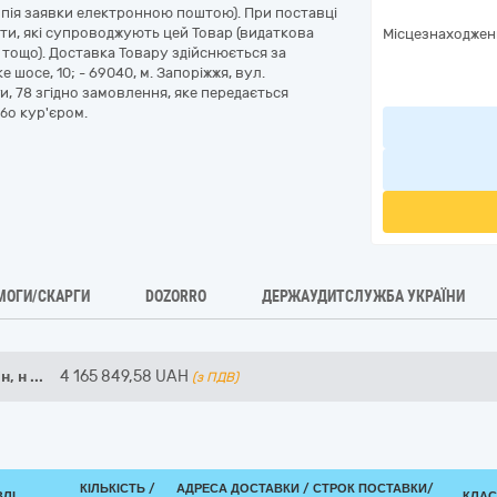
пія заявки електронною поштою). При поставці
ти, які супроводжують цей Товар (видаткова
Місцезнаходжен
, тощо). Доставка Товару здійснюється за
 шосе, 10; - 69040, м. Запоріжжя, вул.
ги, 78 згідно замовлення, яке передається
о кур'єром.
МОГИ/СКАРГИ
DOZORRO
ДЕРЖАУДИТСЛУЖБА УКРАЇНИ
н, н
...
4 165 849,58
UAH
(з ПДВ)
КІЛЬКІСТЬ /
АДРЕСА ДОСТАВКИ /
СТРОК ПОСТАВКИ/
ВЛІ
КЛАС