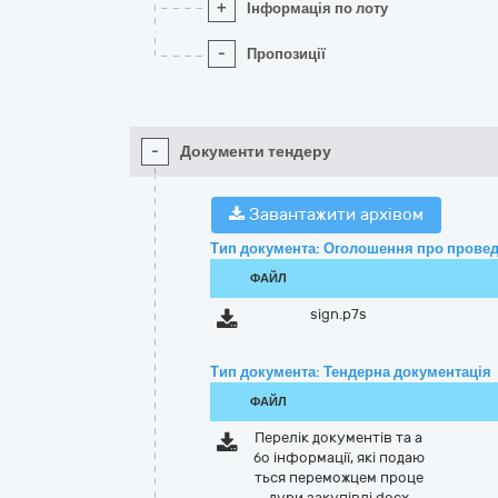
+
Інформація по лоту
-
Пропозиції
-
Документи тендеру
Завантажити архівом
Тип документа: Оголошення про провед
ФАЙЛ
sign.p7s
Тип документа: Тендерна документація
ФАЙЛ
Перелік документів та а
бо інформації, які подаю
ться переможцем проце
дури закупівлі.docx