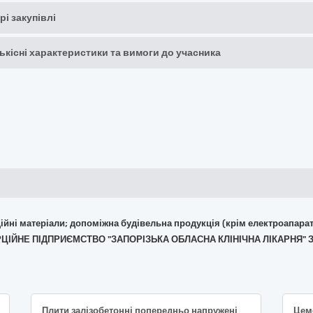
рі закупівлі
кількісні характеристики та вимоги до учасника
укційні матеріали; допоміжна будівельна продукція (крім електроапара
ЕРЦІЙНЕ ПІДПРИЄМСТВО "ЗАПОРІЗЬКА ОБЛАСНА КЛІНІЧНА ЛІКАРНЯ" 
Плити залізобетонні попередньо напружені ПАГ-18V для аеродромного покриття
Цем