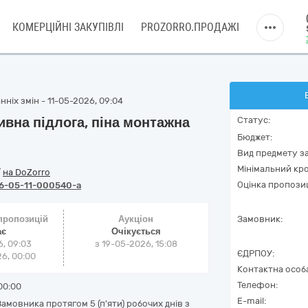
КОМЕРЦІЙНІ ЗАКУПІВЛІ
PROZORRO.ПРОДАЖІ
ніх змін - 11-05-2026, 09:04
ивна підлога, піна монтажна
Статус:
Бюджет:
Вид предмету за
Мінімальний кро
/
на DoZorro
Оцінка пропозиц
6-05-11-000540-a
 пропозицій
Аукціон
Замовник:
ає
Очікується
6, 09:03
з
19-05-2026, 15:08
ЄДРПОУ:
6, 00:00
Контактна особ
Телефон:
00:00
E-mail:
амовника протягом 5 (п'яти) робочих днів з