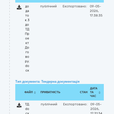
до
публічний
Експортовано:
09-05-
да
2026,
то
17:38:35
к 3
до
ТД
Пр
ое
кт
До
го
во
ру.
do
cx
Тип документа: Тендерна документація
ДАТА
ФАЙЛ
ПРИВАТНІСТЬ
СТАН
ТА
ЧАС
ТД.
публічний
Експортовано:
09-05-
do
2026,
cx
17:31:34