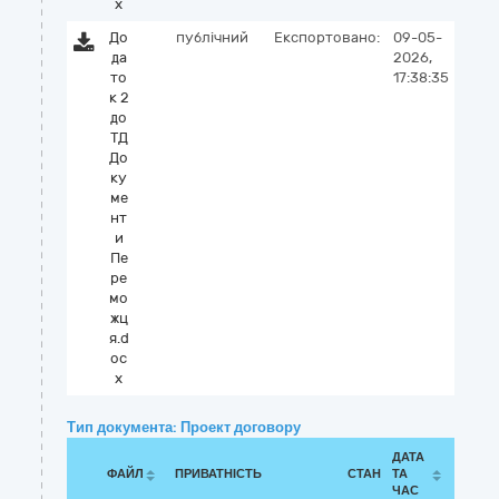
x
До
публічний
Експортовано:
09-05-
да
2026,
то
17:38:35
к 2
до
ТД
До
ку
ме
нт
и
Пе
ре
мо
жц
я.d
oc
x
Тип документа: Проект договору
ДАТА
ФАЙЛ
ПРИВАТНІСТЬ
СТАН
ТА
ЧАС