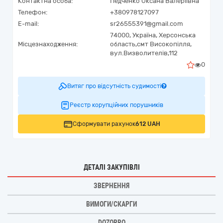
Контактна особа:
Педченко Оксана Валеріївна
Телефон:
+380978127097
E-mail:
sr26555391@gmail.com
74000,
Україна
,
Херсонська
Місцезнаходження:
область,
смт Високопілля,
вул.Визволителів,112
0
Витяг про відсутність судимості
Реєстр корупційних порушників
Сформувати рахунок
612 UAH
ДЕТАЛІ ЗАКУПІВЛІ
ЗВЕРНЕННЯ
ВИМОГИ/СКАРГИ
DOZORRO