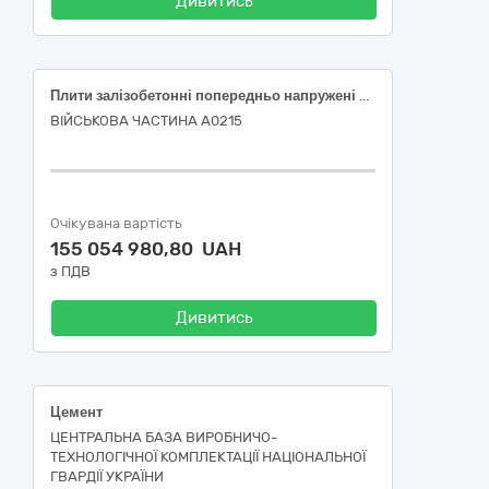
Дивитись
Плити залізобетонні попередньо напружені ПАГ-18V для аеродромного покриття
ВІЙСЬКОВА ЧАСТИНА А0215
Очікувана вартість
155 054 980,80 UAH
з ПДВ
Дивитись
Цемент
ЦЕНТРАЛЬНА БАЗА ВИРОБНИЧО-
ТЕХНОЛОГІЧНОЇ КОМПЛЕКТАЦІЇ НАЦІОНАЛЬНОЇ
ГВАРДІЇ УКРАЇНИ