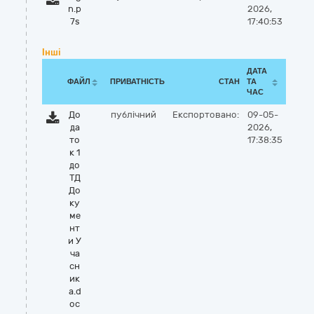
n.p
2026,
7s
17:40:53
Інші
ДАТА
ФАЙЛ
ПРИВАТНІСТЬ
СТАН
ТА
ЧАС
До
публічний
Експортовано:
09-05-
да
2026,
то
17:38:35
к 1
до
ТД
До
ку
ме
нт
и У
ча
сн
ик
а.d
oc