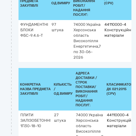
ПРЕДМЕТА
ВИКОНАННЯ
ОД.ВИМІРУ
(CPV)
ЗАКУПІВЛІ
РОБІТ/
НАДАННЯ
ПОСЛУГ:
ФУНДАМЕНТНІ
97
74000
Україна
44110000-4
БЛОКИ
штука
Херсонська
Конструкційні
ФБС-9.4.6-Т
область
матеріали
Високопілля
Енергетична,7
по 30-06-
2026
АДРЕСА
ДОСТАВКИ /
СТРОК
КОНКРЕТНА
КІЛЬКІСТЬ
КЛАСИФІКАТОР
ПОСТАВКИ/
НАЗВА ПРЕДМЕТА
/
ДК 021:2015
ВИКОНАННЯ
ЗАКУПІВЛІ
ОД.ВИМІРУ
(CPV)
РОБІТ/
НАДАННЯ
ПОСЛУГ:
ПЛИТИ
27
74000
Україна
44110000-4
ЗАЛІЗОБЕТОННІ
штука
Херсонська
Конструкційні
1П30-18-10
область
матеріали
Високопілля