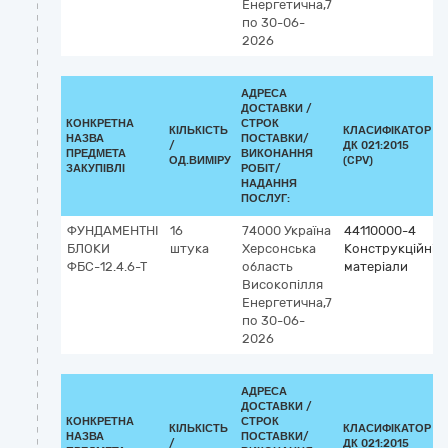
Енергетична,7
по 30-06-
2026
АДРЕСА
ДОСТАВКИ /
КОНКРЕТНА
СТРОК
КІЛЬКІСТЬ
КЛАСИФІКАТОР
НАЗВА
ПОСТАВКИ/
/
ДК 021:2015
ПРЕДМЕТА
ВИКОНАННЯ
ОД.ВИМІРУ
(CPV)
ЗАКУПІВЛІ
РОБІТ/
НАДАННЯ
ПОСЛУГ:
ФУНДАМЕНТНІ
16
74000
Україна
44110000-4
БЛОКИ
штука
Херсонська
Конструкційні
ФБС-12.4.6-Т
область
матеріали
Високопілля
Енергетична,7
по 30-06-
2026
АДРЕСА
ДОСТАВКИ /
КОНКРЕТНА
СТРОК
КІЛЬКІСТЬ
КЛАСИФІКАТОР
НАЗВА
ПОСТАВКИ/
/
ДК 021:2015