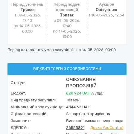
Період уточнень
Період подачі
Аукціон
Триває
пропозицій
Очікується
з 09-05-2026,
Триває
з
18-05-2026, 12:54
17:40
з 09-05-2026,
по 14-05-2026,
17:40
00:00
по 17-05-2026,
13:00
Період оскарження умов закупівлі - по
14-05-2026, 00:00
ВІДКРИТІ ТОРГИ З ОСОБЛИВОСТЯМИ
ОЧІКУВАННЯ
Статус:
ПРОПОЗИЦІЙ
Бюджет:
828 924
UAH
(з ПДВ)
Вид предмету закупівлі:
Товари
Мінімальний крок аукціону:
4 144,62 UAH
Оцінка пропозицій:
За вартістю придбання
Замовник:
Високопільська селищна рада
ЄДРПОУ:
26555391
Досьє YouControl