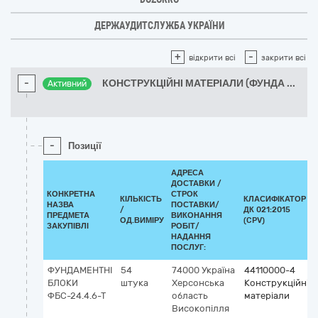
ДЕРЖАУДИТСЛУЖБА УКРАЇНИ
+
-
відкрити всі
закрити всі
-
КОНСТРУКЦІЙНІ МАТЕРІАЛИ (ФУНДА
...
Активний
-
Позиції
АДРЕСА
ДОСТАВКИ /
КОНКРЕТНА
СТРОК
КІЛЬКІСТЬ
КЛАСИФІКАТОР
НАЗВА
ПОСТАВКИ/
/
ДК 021:2015
ПРЕДМЕТА
ВИКОНАННЯ
ОД.ВИМІРУ
(CPV)
ЗАКУПІВЛІ
РОБІТ/
НАДАННЯ
ПОСЛУГ:
ФУНДАМЕНТНІ
54
74000
Україна
44110000-4
БЛОКИ
штука
Херсонська
Конструкційні
ФБС-24.4.6-Т
область
матеріали
Високопілля