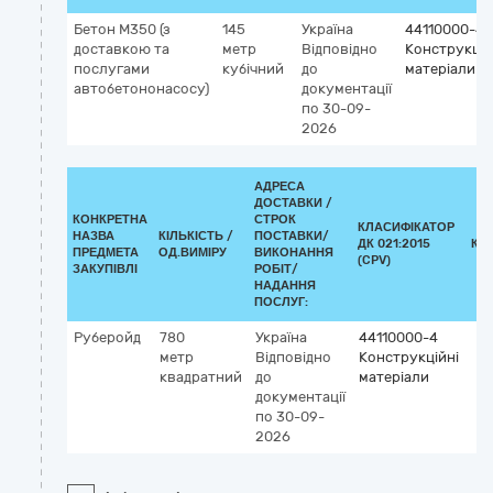
Бетон М350 (з
145
Україна
44110000-4
доставкою та
метр
Відповідно
Конструкцій
послугами
кубічний
до
матеріали
автобетононасосу)
документації
по 30-09-
2026
АДРЕСА
ДОСТАВКИ /
КОНКРЕТНА
СТРОК
КЛАСИФІКАТОР
НАЗВА
КІЛЬКІСТЬ /
ПОСТАВКИ/
ДК 021:2015
КЛ
ПРЕДМЕТА
ОД.ВИМІРУ
ВИКОНАННЯ
(CPV)
ЗАКУПІВЛІ
РОБІТ/
НАДАННЯ
ПОСЛУГ:
Руберойд
780
Україна
44110000-4
метр
Відповідно
Конструкційні
квадратний
до
матеріали
документації
по 30-09-
2026