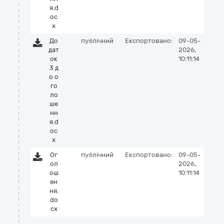
я.d
oc
x
До
публічний
Експортовано:
09-05-
дат
2026,
ок
10:11:14
3 д
о о
го
ло
ше
нн
я.d
oc
x
Ог
публічний
Експортовано:
09-05-
ол
2026,
ош
10:11:14
ен
ня.
do
cx