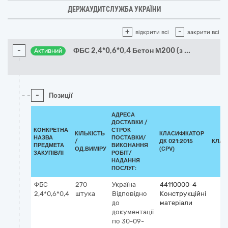
ДЕРЖАУДИТСЛУЖБА УКРАЇНИ
+
-
відкрити всі
закрити всі
-
ФБС 2,4*0,6*0,4 Бетон М200 (з
...
Активний
-
Позиції
АДРЕСА
ДОСТАВКИ /
КОНКРЕТНА
СТРОК
КІЛЬКІСТЬ
КЛАСИФІКАТОР
НАЗВА
ПОСТАВКИ/
/
ДК 021:2015
КЛАС
ПРЕДМЕТА
ВИКОНАННЯ
ОД.ВИМІРУ
(CPV)
ЗАКУПІВЛІ
РОБІТ/
НАДАННЯ
ПОСЛУГ:
ФБС
270
Україна
44110000-4
2,4*0,6*0,4
штука
Відповідно
Конструкційні
до
матеріали
документації
по 30-09-