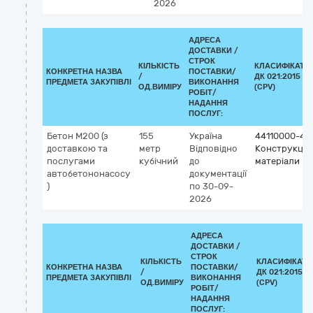
2026
АДРЕСА
ДОСТАВКИ /
СТРОК
КІЛЬКІСТЬ
КЛАСИФІКАТО
КОНКРЕТНА НАЗВА
ПОСТАВКИ/
/
ДК 021:2015
ПРЕДМЕТА ЗАКУПІВЛІ
ВИКОНАННЯ
ОД.ВИМІРУ
(CPV)
РОБІТ/
НАДАННЯ
ПОСЛУГ:
Бетон М200 (з
155
Україна
44110000-4
доставкою та
метр
Відповідно
Конструкцій
послугами
кубічний
до
матеріали
автобетононасосу
документації
)
по 30-09-
2026
АДРЕСА
ДОСТАВКИ /
СТРОК
КІЛЬКІСТЬ
КЛАСИФІКАТО
КОНКРЕТНА НАЗВА
ПОСТАВКИ/
/
ДК 021:2015
ПРЕДМЕТА ЗАКУПІВЛІ
ВИКОНАННЯ
ОД.ВИМІРУ
(CPV)
РОБІТ/
НАДАННЯ
ПОСЛУГ: