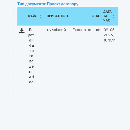
Тип документа: Проект договору
ДАТА
ФАЙЛ
ПРИВАТНІСТЬ
СТАН
ТА
ЧАС
До
публічний
Експортовано:
09-05-
дат
2026,
ок
10:11:14
4 д
о о
го
ло
ше
нн
я.d
oc