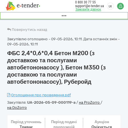
0 800 30 77 55
support@e-tender.ua
UK
Замовити дзвінок
Повернутись назад
Закупівлю оголошено - 09-05-2026, 10:11. Дата останніх змін -
09-05-2026, 10:11
ФБС 2,4*0,6*0,4 Бетон М200 (з
доставкою та послугами
автобетононасосу ), Бетон М350 (з
доставкою та послугами
автобетононасосу), Руберойд
Оголошення про проведення.pdf
Закупівля:
UA-2026-05-09-000119-a
/
на ProZorro
/
на DoZorro
Період уточнень
Період подачі
Аукціон
Триває
пропозицій
Очікується