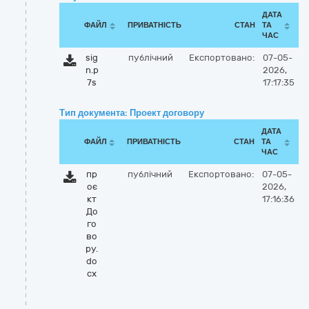
ДАТА
ФАЙЛ
ПРИВАТНІСТЬ
СТАН
ТА
ЧАС
sig
публічний
Експортовано:
07-05-
n.p
2026,
7s
17:17:35
Тип документа: Проект договору
ДАТА
ФАЙЛ
ПРИВАТНІСТЬ
СТАН
ТА
ЧАС
пр
публічний
Експортовано:
07-05-
оє
2026,
кт
17:16:36
До
го
во
ру.
do
cx