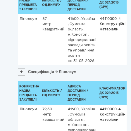
НАЗВА
КІЛЬКІСТЬ /
ДОСТАВКИ /
ДК 021:2015
ПРЕДМЕТА
ОД.ВИМІРУ
ПЕРІОД
(CPV)
ЗАКУПІВЛІ
ДОСТАВКИ
Лінолеум
87
41600
,
Україна
44110000-4
метр
,
Сумська
Конструкційні
квадратний
область
,
матеріали
м.Конотоп
,
підпорядковані
заклади освіти
та управління
освіти
по 31-05-2026
+
Специфікація 1: Лінолеум
КОНКРЕТНА
АДРЕСА
КЛАСИФІКАТОР
НАЗВА
КІЛЬКІСТЬ /
ДОСТАВКИ /
ДК 021:2015
ПРЕДМЕТА
ОД.ВИМІРУ
ПЕРІОД
(CPV)
ЗАКУПІВЛІ
ДОСТАВКИ
Лінолеум
79,50
41600
,
Україна
44110000-4
метр
,
Сумська
Конструкційні
квадратний
область
,
матеріали
м.Конотоп
,
підпорядковані