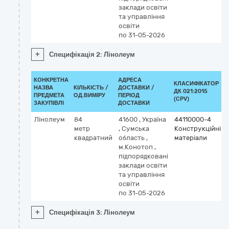
заклади освіти
та управління
освіти
по 31-05-2026
+
Специфікація 2: Лінолеум
КОНКРЕТНА
АДРЕСА
КЛАСИФІКАТОР
НАЗВА
КІЛЬКІСТЬ /
ДОСТАВКИ /
ДК 021:2015
ПРЕДМЕТА
ОД.ВИМІРУ
ПЕРІОД
(CPV)
ЗАКУПІВЛІ
ДОСТАВКИ
Лінолеум
84
41600
,
Україна
44110000-4
метр
,
Сумська
Конструкційні
квадратний
область
,
матеріали
м.Конотоп
,
підпорядковані
заклади освіти
та управління
освіти
по 31-05-2026
+
Специфікація 3: Лінолеум