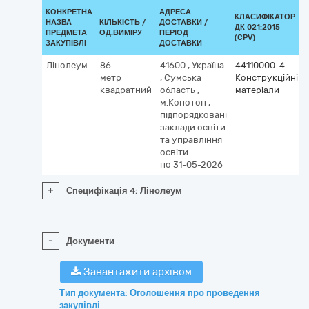
КОНКРЕТНА
АДРЕСА
КЛАСИФІКАТОР
НАЗВА
КІЛЬКІСТЬ /
ДОСТАВКИ /
ДК 021:2015
ПРЕДМЕТА
ОД.ВИМІРУ
ПЕРІОД
(CPV)
ЗАКУПІВЛІ
ДОСТАВКИ
Лінолеум
86
41600
,
Україна
44110000-4
метр
,
Сумська
Конструкційні
квадратний
область
,
матеріали
м.Конотоп
,
підпорядковані
заклади освіти
та управління
освіти
по 31-05-2026
+
Специфікація 4: Лінолеум
-
Документи
Завантажити архівом
Тип документа: Оголошення про проведення
закупівлі