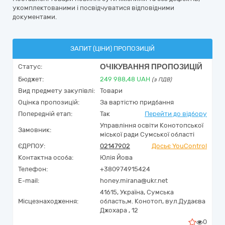
укомплектованими і посвідчуватися відповідними
документами.
ЗАПИТ (ЦІНИ) ПРОПОЗИЦІЙ
ОЧІКУВАННЯ ПРОПОЗИЦІЙ
Статус:
Бюджет:
249 988,48
UAH
(з ПДВ)
Вид предмету закупівлі:
Товари
Оцінка пропозицій:
За вартістю придбання
Попередній етап:
Так
Перейти до відбору
Управління освіти Конотопської
Замовник:
міської ради Сумської області
ЄДРПОУ:
02147902
Досьє YouControl
Контактна особа:
Юлія Йова
Телефон:
+380974915424
E-mail:
honey.mirana@ukr.net
41615,
Україна
,
Сумська
Місцезнаходження:
область,
м. Конотоп,
вул.Дудаєва
Джохара , 12
0