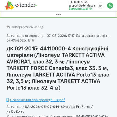
0 800 30 77 55
support@e-tender.ua
UK
Замовити дзвінок
Повернутись назад
Закупівлю оголошено - 07-05-2026, 17:17. Дата останніх змін -
07-05-2026, 17:17
ДК 021:2015: 44110000-4 Конструкційні
матеріали (Лінолеум TARKETT ACTIVA
AVRORA1, клас 32, 3 м; Лінолеум
TARKETT FORCE Canasta3, клас 33, 3 м,
Лінолеум TARKETT ACTIVA Porto13 клас
32, 3,5 м; Лінолеум TARKETT ACTIVA
Porto13 клас 32, 4 м)
Оголошення про проведення.pdf
Закупівля:
UA-2026-05-07-014169-a
/
на ProZorro
/
на DoZorro
Рядок плану закупівлі та обґрунтування:
UA-P-2026-05-07-