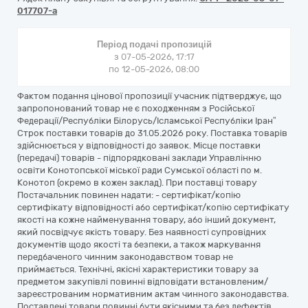
017707-a
Період подачі пропозицій
з 07-05-2026, 17:17
по 12-05-2026, 08:00
Фактом подання цінової пропозиції учасник підтверджує, що
запропонований товар не є походженням з Російської
Федерації/Республіки Білорусь/Ісламської Республіки Іран”
Строк поставки товарів до 31.05.2026 року. Поставка товарів
здійснюється у відповідності до заявок. Місце поставки
(передачі) товарів - підпорядковані заклади Управлінню
освіти Конотопської міської ради Сумської області по м.
Конотоп (окремо в кожен заклад). При поставці товару
Постачальник повинен надати: - сертифікат/копію
сертифікату відповідності або сертифікат/копію сертифікату
якості на кожне найменування товару, або інший документ,
який посвідчує якість товару. Без наявності супровідних
документів щодо якості та безпеки, а також маркування
передбаченого чинним законодавством товар не
приймається. Технічні, якісні характеристики товару за
предметом закупівлі повинні відповідати встановленим/
зареєстрованим нормативним актам чинного законодавства.
Поставлені товари повинні бути якісними та без дефектів,