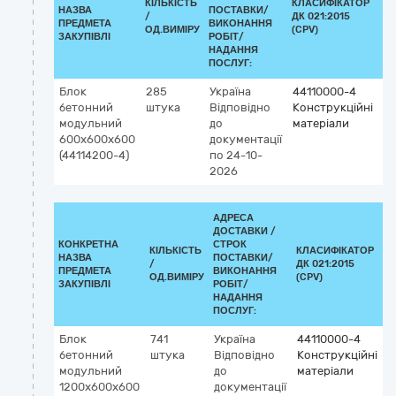
КІЛЬКІСТЬ
КЛАСИФІКАТОР
НАЗВА
ПОСТАВКИ/
/
ДК 021:2015
КЛ
ПРЕДМЕТА
ВИКОНАННЯ
ОД.ВИМІРУ
(CPV)
ЗАКУПІВЛІ
РОБІТ/
НАДАННЯ
ПОСЛУГ:
Блок
285
Україна
44110000-4
бетонний
штука
Відповідно
Конструкційні
модульний
до
матеріали
600х600х600
документації
(44114200-4)
по 24-10-
2026
АДРЕСА
ДОСТАВКИ /
КОНКРЕТНА
СТРОК
КІЛЬКІСТЬ
КЛАСИФІКАТОР
НАЗВА
ПОСТАВКИ/
/
ДК 021:2015
К
ПРЕДМЕТА
ВИКОНАННЯ
ОД.ВИМІРУ
(CPV)
ЗАКУПІВЛІ
РОБІТ/
НАДАННЯ
ПОСЛУГ:
Блок
741
Україна
44110000-4
бетонний
штука
Відповідно
Конструкційні
модульний
до
матеріали
1200х600х600
документації