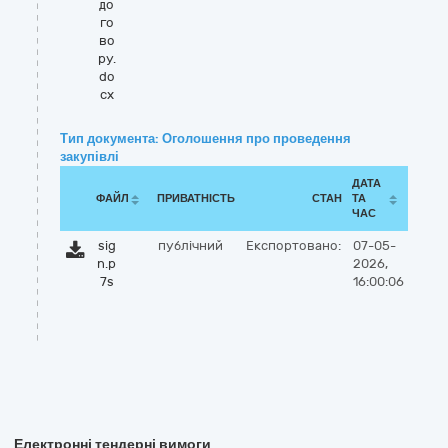
до
го
во
ру.
do
cx
Тип документа: Оголошення про проведення
закупівлі
ДАТА
ФАЙЛ
ПРИВАТНІСТЬ
СТАН
ТА
ЧАС
sig
публічний
Експортовано:
07-05-
n.p
2026,
7s
16:00:06
Електронні тендерні вимоги