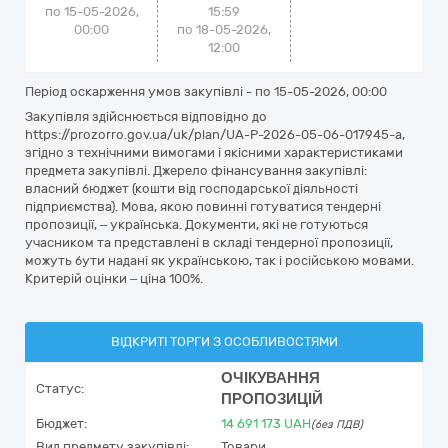
по 15-05-2026,
15:59
00:00
по 18-05-2026,
12:00
Період оскарження умов закупівлі - по
15-05-2026, 00:00
Закупівля здійснюється відповідно до
https://prozorro.gov.ua/uk/plan/UA-P-2026-05-06-017945-a,
згідно з технічними вимогами і якісними характеристиками
предмета закупівлі. Джерело фінансування закупівлі:
власний бюджет (кошти від господарської діяльності
підприємства). Мова, якою повинні готуватися тендерні
пропозиції, – українська. Документи, які не готуються
учасником та представлені в складі тендерної пропозиції,
можуть бути надані як українською, так і російською мовами.
Критерій оцінки – ціна 100%.
ВІДКРИТІ ТОРГИ З ОСОБЛИВОСТЯМИ
ОЧІКУВАННЯ
Статус:
ПРОПОЗИЦІЙ
Бюджет:
14 691 173
UAH
(без ПДВ)
Вид предмету закупівлі:
Товари