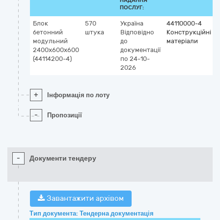
НАДАННЯ
ПОСЛУГ:
Блок
570
Україна
44110000-4
бетонний
штука
Відповідно
Конструкційні
модульний
до
матеріали
2400х600х600
документації
(44114200-4)
по 24-10-
2026
+
Інформація по лоту
-
Пропозиції
-
Документи тендеру
Завантажити архівом
Тип документа: Тендерна документація