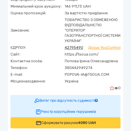
Мінімальний крок аукціону:
146 911,73 UAH
Оцінка пропозицій:
За вартістю придбання
ТОВАРИСТВО З ОБМЕЖЕНОЮ
ВІДПОВІДАЛЬНІСТЮ
Замовник:
"ОПЕРАТОР
ГАЗОТРАНСПОРТНОЇ СИСТЕМИ
УКРАЇНИ"
ЄДРПОУ:
42795490
Досьє YouControl
Сайт:
https://tsoua.com/
Контактна особа:
Попова Ірина Олександрівна
Телефон:
380442949274
E-mail:
POPOVA-IA@TSOUA.COM
Місцезнаходження:
Україна
0
Витяг про відсутність судимості
Реєстр корупційних порушників
Сформувати рахунок
4080 UAH