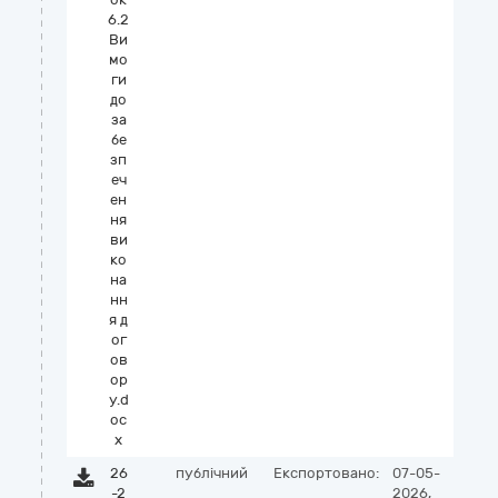
6.2
Ви
мо
ги
до
за
бе
зп
еч
ен
ня
ви
ко
на
нн
я д
ог
ов
ор
у.d
oc
x
26
публічний
Експортовано:
07-05-
-2
2026,