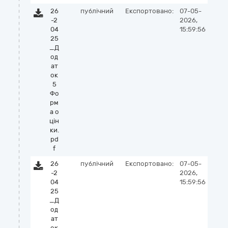
26
публічний
Експортовано:
07-05-
-2
2026,
04
15:59:56
25
_Д
од
ат
ок
5
Фо
рм
а о
цін
ки.
pd
f
26
публічний
Експортовано:
07-05-
-2
2026,
04
15:59:56
25
_Д
од
ат
ок