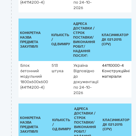
(44114200-4)
по 24-10-
2026
АДРЕСА
ДОСТАВКИ /
КОНКРЕТНА
СТРОК
КІЛЬКІСТЬ
КЛАСИФІКАТОР
НАЗВА
ПОСТАВКИ/
/
ДК 021:2015
К
ПРЕДМЕТА
ВИКОНАННЯ
ОД.ВИМІРУ
(CPV)
ЗАКУПІВЛІ
РОБІТ/
НАДАННЯ
ПОСЛУГ:
Блок
513
Україна
44110000-4
бетонний
штука
Відповідно
Конструкційні
модульний
до
матеріали
1800х600х600
документації
(44114200-4)
по 24-10-
2026
АДРЕСА
ДОСТАВКИ /
КОНКРЕТНА
СТРОК
КІЛЬКІСТЬ
КЛАСИФІКАТОР
НАЗВА
ПОСТАВКИ/
/
ДК 021:2015
ПРЕДМЕТА
ВИКОНАННЯ
ОД.ВИМІРУ
(CPV)
ЗАКУПІВЛІ
РОБІТ/