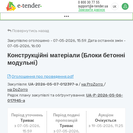
0 800 30 77 55
support@e-tender.ua
UK
Замовити дзвінок
Повернутись назад
Закупівлю оголошено - 07-05-2026, 15:59. Дата останніх змін -
07-05-2026, 16:00
Конструкційні матеріали (Блоки бетонні
модульні)
Оголошення про проведення.pdf
Закупівля:
UA-2026-05-07-012397-a
/
на ProZorro
/
на DoZorro
Рядок плану закупівлі та обґрунтування:
UA-P-2026-05-06-
017945-a
Період уточнень
Період подачі
Аукціон
Триває
пропозицій
Очікується
з 07-05-2026,
Триває
з
19-05-2026, 11:25
15:59
з 07-05-2026,