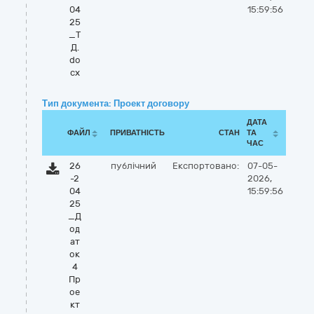
04
15:59:56
25
_Т
Д.
do
cx
Тип документа: Проект договору
ДАТА
ФАЙЛ
ПРИВАТНІСТЬ
СТАН
ТА
ЧАС
26
публічний
Експортовано:
07-05-
-2
2026,
04
15:59:56
25
_Д
од
ат
ок
4
Пр
ое
кт