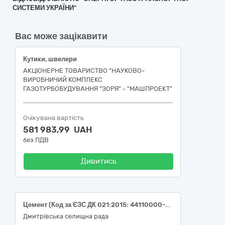
СИСТЕМИ УКРАЇНИ"
Вас може зацікавити
Кутики, швелери
АКЦІОНЕРНЕ ТОВАРИСТВО "НАУКОВО-
ВИРОБНИЧИЙ КОМПЛЕКС
ГАЗОТУРБОБУДУВАННЯ "ЗОРЯ" - "МАШПРОЕКТ"
Очікувана вартість
581 983,99 UAH
без ПДВ
Дивитись
Цемент (Код за ЄЗС ДК 021:2015: 44110000-4 Конструкційні матеріали) (Номенклатурний код: 44111200-3 Цемент)
Дмитрівська селищна рада