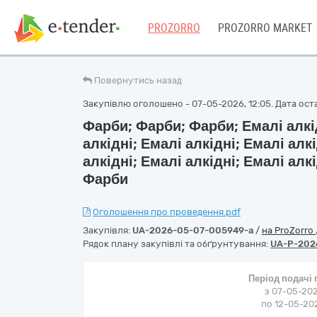
PROZORRO
PROZORRO MARKET
Повернутись назад
Закупівлю оголошено - 07-05-2026, 12:05. Дата оста
Фарби; Фарби; Фарби; Емалі алкід
алкідні; Емалі алкідні; Емалі алк
алкідні; Емалі алкідні; Емалі алк
Фарби
Оголошення про проведення.pdf
Закупівля:
UA-2026-05-07-005949-a
/
на ProZorro
Рядок плану закупівлі та обґрунтування:
UA-P-202
Період подачі
з 07-05-202
по 12-05-202