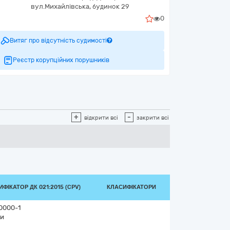
вул.Михайлівська, будинок 29
0
Витяг про відсутність судимості
Реєстр корупційних порушників
+
-
відкрити всі
закрити всі
ФІКАТОР ДК 021:2015 (CPV)
КЛАСИФІКАТОРИ
0000-1
и