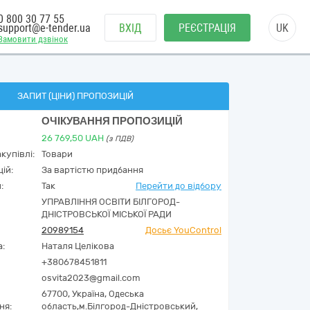
0 800 30 77 55
support@e-tender.ua
ВХІД
РЕЄСТРАЦІЯ
UK
Замовити дзвінок
ЗАПИТ (ЦІНИ) ПРОПОЗИЦІЙ
ОЧІКУВАННЯ ПРОПОЗИЦІЙ
26 769,50
UAH
(з ПДВ)
купівлі:
Товари
ій:
За вартістю придбання
:
Так
Перейти до відбору
УПРАВЛІННЯ ОСВІТИ БІЛГОРОД-
ДНІСТРОВСЬКОЇ МІСЬКОЇ РАДИ
20989154
Досьє YouControl
а:
Наталя Целікова
+380678451811
osvita2023@gmail.com
67700,
Україна
,
Одеська
ня:
область,
м.Білгород-Дністровський,