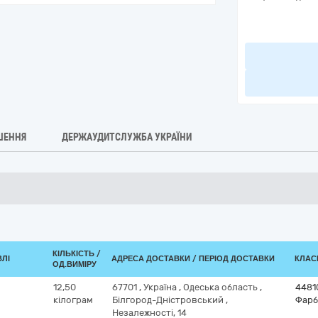
ШЕННЯ
ДЕРЖАУДИТСЛУЖБА УКРАЇНИ
КІЛЬКІСТЬ /
ВЛІ
АДРЕСА ДОСТАВКИ / ПЕРІОД ДОСТАВКИ
КЛАСИ
ОД.ВИМІРУ
12,50
67701
,
Україна
,
Одеська область
,
4481
кілограм
Білгород-Дністровський
,
Фарб
Незалежності, 14