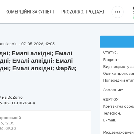
КОМЕРЦІЙНІ ЗАКУПІВЛІ
PROZORRO.ПРОДАЖІ
нніх змін - 07-05-2026, 12:05
ні; Емалі алкідні; Емалі
Статус:
ідні; Емалі алкідні; Емалі
Бюджет:
Вид предмету за
ідні; Емалі алкідні; Фарби;
Оцінка пропозиц
Попередній етап
Замовник:
/
на DoZorro
ЄДРПОУ:
6-05-07-007154-a
Контактна особ
Телефон:
 пропозицій
E-mail:
6, 12:05
6, 09:30
Місцезнаходжен