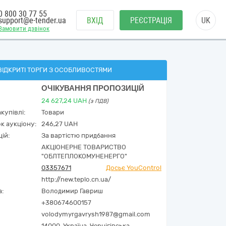
0 800 30 77 55
support@e-tender.ua
ВХІД
РЕЄСТРАЦІЯ
UK
Замовити дзвінок
ВІДКРИТІ ТОРГИ З ОСОБЛИВОСТЯМИ
ОЧІКУВАННЯ ПРОПОЗИЦІЙ
24 627,24
UAH
(з ПДВ)
купівлі:
Товари
к аукціону:
246,27 UAH
ій:
За вартістю придбання
АКЦІОНЕРНЕ ТОВАРИСТВО
"ОБЛТЕПЛОКОМУНЕНЕРГО"
03357671
Досьє YouControl
http://new.teplo.cn.ua/
а:
Володимир Гавриш
+380674600157
volodymyrgavrysh1987@gmail.com
14000,
Україна
,
Чернігівська