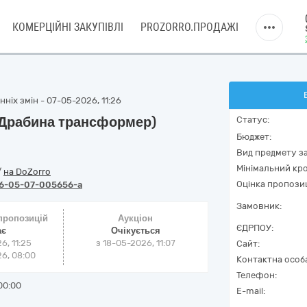
КОМЕРЦІЙНІ ЗАКУПІВЛІ
PROZORRO.ПРОДАЖІ
ніх змін - 07-05-2026, 11:26
(Драбина трансформер)
Статус:
Бюджет:
Вид предмету за
Мінімальний кро
/
на DoZorro
Оцінка пропозиц
6-05-07-005656-a
Замовник:
 пропозицій
Аукціон
ЄДРПОУ:
ає
Очікується
6, 11:25
з
18-05-2026, 11:07
Сайт:
6, 08:00
Контактна особ
Телефон:
00:00
E-mail: