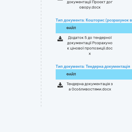
документації Проєкт дог
овору.docx
Тип документа: Кошторис (розрахунок в
ФАЙЛ
Додаток 5 до тендерної
документації Розрахуно
к цінової пропозиції.doc
x
Тип документа: Тендерна документація
ФАЙЛ
Тендерна документація з
а Особливостями.docx