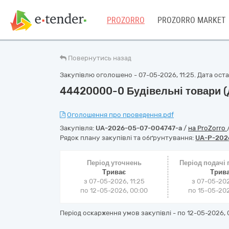
PROZORRO
PROZORRO MARKET
Повернутись назад
Закупівлю оголошено - 07-05-2026, 11:25. Дата остан
44420000-0 Будівельні товари 
Оголошення про проведення.pdf
Закупівля:
UA-2026-05-07-004747-a
/
на ProZorro
Рядок плану закупівлі та обґрунтування:
UA-P-202
Період уточнень
Період подачі
Триває
Трив
з 07-05-2026, 11:25
з 07-05-202
по 12-05-2026, 00:00
по 15-05-202
Період оскарження умов закупівлі - по
12-05-2026, 