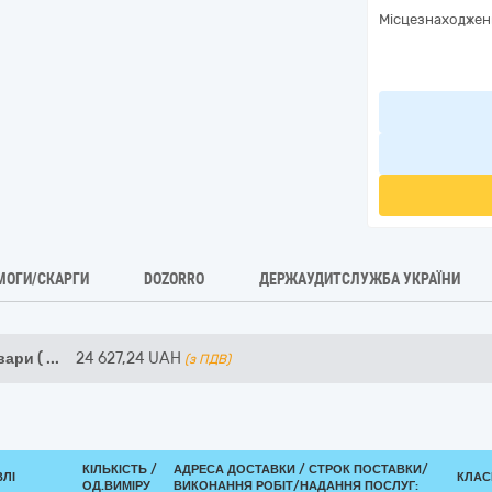
Місцезнаходжен
МОГИ/СКАРГИ
DOZORRO
ДЕРЖАУДИТСЛУЖБА УКРАЇНИ
вари (
...
24 627,24
UAH
(з ПДВ)
КІЛЬКІСТЬ /
АДРЕСА ДОСТАВКИ /
СТРОК ПОСТАВКИ/
ВЛІ
КЛАСИ
ОД.ВИМІРУ
ВИКОНАННЯ РОБІТ/НАДАННЯ ПОСЛУГ: