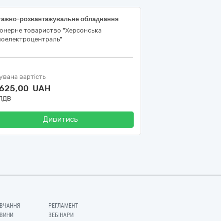
тажно-розвантажувальне обладнання
іонерне товариство "Херсонська
лоелектроцентраль"
увана вартість
 625,00 UAH
 ПДВ
Дивитись
ВЧАННЯ
РЕГЛАМЕНТ
ВИНИ
ВЕБІНАРИ