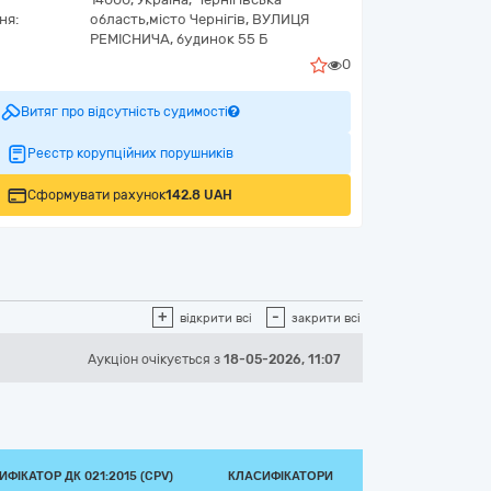
ня:
область,
місто Чернігів,
ВУЛИЦЯ
РЕМІСНИЧА, будинок 55 Б
0
Витяг про відсутність судимості
Реєстр корупційних порушників
Сформувати рахунок
142.8 UAH
+
-
відкрити всі
закрити всі
Аукціон
очікується
з
18-05-2026, 11:07
ФІКАТОР ДК 021:2015 (CPV)
КЛАСИФІКАТОРИ