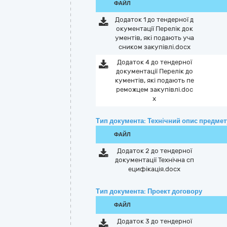
ФАЙЛ
Додаток 1 до тендерної д
окументації Перелік док
ументів, які подають уча
сником закупівлі.docx
Додаток 4 до тендерної
документації Перелік до
кументів, які подають пе
реможцем закупівлі.doc
x
Тип документа: Технічний опис предмету
ФАЙЛ
Додаток 2 до тендерної
документації Технічна сп
ецифікація.docx
Тип документа: Проект договору
ФАЙЛ
Додаток 3 до тендерної