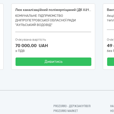
Люк каналізаційний полімерпіщаний (ДК 021:2015 – 44420000-0 - Будівельні товари)
Ван
КОМУНАЛЬНЕ ПІДПРИЄМСТВО
Акц
ДНІПРОПЕТРОВСЬКОЇ ОБЛАСНОЇ РАДИ
теп
"АУЛЬСЬКИЙ ВОДОВІД"
Очікувана вартість
Очік
70 000,00 UAH
49
з ПДВ
без
Дивитись
PROZORRO - ДЕРЖЗАКУПІВЛІ
НА
PROZORRO MARKET
НО