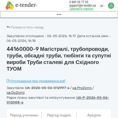
0 800 30 77 55
support@e-tender.ua
UK
Замовити дзвінок
Повернутись назад
Закупівлю оголошено - 06-05-2026, 16:17. Дата останніх змін -
06-05-2026, 16:18
44160000-9 Магістралі, трубопроводи,
труби, обсадні труби, тюбінги та супутні
вироби Труби сталеві для Східного
ТУОМ
Оголошення про проведення.pdf
Закупівля:
UA-2026-05-06-012997-a
/
на ProZorro
/
на DoZorro
Рядок плану закупівлі та обґрунтування:
UA-P-2026-05-06-
013088-a
Період уточнень
Період подачі
Аукціон