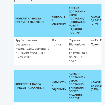
АДРЕСА
ДОСТАВКИ /
СТРОК
КІЛЬКІСТЬ
КЛАСИФІК
КОНКРЕТНА НАЗВА
ПОСТАВКИ/
/
ДК 021:201
ПРЕДМЕТА ЗАКУПІВЛІ
ВИКОНАННЯ
ОД.ВИМІРУ
(CPV)
РОБІТ/
НАДАННЯ
ПОСЛУГ:
Труба сталева
0,20
Україна
44163100
безшовна
тонна
Відповідно
Труби
холоднодеформована
до
d20x3мм ст20 ДСТУ
документації
8939:2019
по 30-07-
2026
АДРЕСА
ДОСТАВКИ /
СТРОК
КІЛЬКІСТЬ
КЛАСИФІК
КОНКРЕТНА НАЗВА
ПОСТАВКИ/
/
ДК 021:201
ПРЕДМЕТА ЗАКУПІВЛІ
ВИКОНАННЯ
ОД.ВИМІРУ
(CPV)
РОБІТ/
НАДАННЯ
ПОСЛУГ: