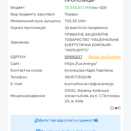
ПРОПОЗИЦІЙ
Бюджет:
70 333,33
UAH
(без ПДВ)
Вид предмету закупівлі:
Товари
Мінімальний крок аукціону:
703,33 UAH
Оцінка пропозицій:
За вартістю придбання
ПРИВАТНЕ АКЦІОНЕРНЕ
ТОВАРИСТВО "НАЦІОНАЛЬНА
Замовник:
ЕНЕРГЕТИЧНА КОМПАНІЯ
"УКРЕНЕРГО"
ЄДРПОУ:
00100227
Досьє YouControl
Сайт:
https://ua.energy/
Контактна особа:
Кузнецова Надія Павлівна
Телефон:
380577302618
E-mail:
kuznyetsova.np@ua.energy
01032,
Україна
,
Київська
Місцезнаходження:
область,
Київ,
вул. С.Петлюри,
25, м. Київ
0
Витяг про відсутність судимості