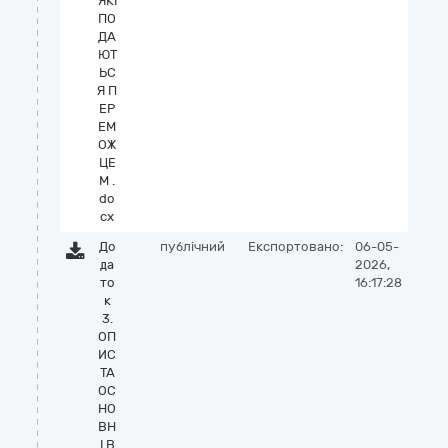
ЯКІ
ПО
ДА
ЮТ
ЬС
Я П
ЕР
ЕМ
ОЖ
ЦЕ
М .
do
cx
До
публічний
Експортовано:
06-05-
да
2026,
то
16:17:28
к
3.
ОП
ИС
ТА
ОС
НО
ВН
І В