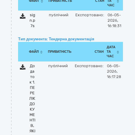
ФАЙЛ
ПРИВАТНІСТЬ
СТАН
ТА
ЧАС
sig
публічний
Експортовано:
06-05-
n.p
2026,
7s
16:18:31
Тип документа: Тендерна документація
ДАТА
ФАЙЛ
ПРИВАТНІСТЬ
СТАН
ТА
ЧАС
До
публічний
Експортовано:
06-05-
да
2026,
то
16:17:28
к 1.
ПЕ
РЕ
ЛІК
ДО
КУ
МЕ
НТІ
В,
ЯКІ