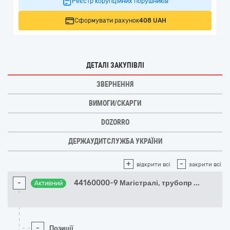
Реєстр корупційних порушників
Сформувати рахунок
408 UAH
ДЕТАЛІ ЗАКУПІВЛІ
ЗВЕРНЕННЯ
ВИМОГИ/СКАРГИ
DOZORRO
ДЕРЖАУДИТСЛУЖБА УКРАЇНИ
+
-
відкрити всі
закрити всі
-
44160000-9 Магістралі, трубопр
...
Активний
-
Позиції