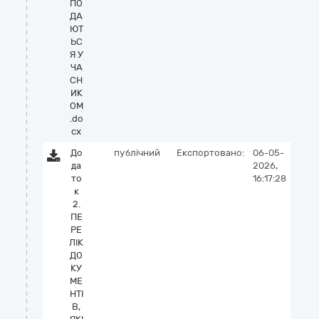
ПО
ДА
ЮТ
ЬС
Я У
ЧА
СН
ИК
ОМ
.do
cx
До
публічний
Експортовано:
06-05-
да
2026,
то
16:17:28
к
2.
ПЕ
РЕ
ЛІК
ДО
КУ
МЕ
НТІ
В,