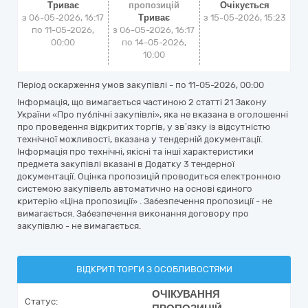
Триває
пропозицій
Очікується
з 06-05-2026, 16:17
Триває
з
15-05-2026, 15:23
по 11-05-2026,
з 06-05-2026, 16:17
00:00
по 14-05-2026,
10:00
Період оскарження умов закупівлі - по
11-05-2026, 00:00
Інформація, що вимагається частиною 2 статті 21 Закону
України «Про публічні закупівлі», яка не вказана в оголошенні
про проведення відкритих торгів, у зв’язку із відсутністю
технічної можливості, вказана у тендерній документації.
Інформація про технічні, якісні та інші характеристики
предмета закупівлі вказані в Додатку 3 тендерної
документації. Оцінка пропозицій проводиться електронною
системою закупівель автоматично на основі єдиного
критерію «Ціна пропозиції» . Забезпечення пропозиції - не
вимагається. Забезпечення виконання договору про
закупівлю - не вимагається.
ВІДКРИТІ ТОРГИ З ОСОБЛИВОСТЯМИ
ОЧІКУВАННЯ
Статус: