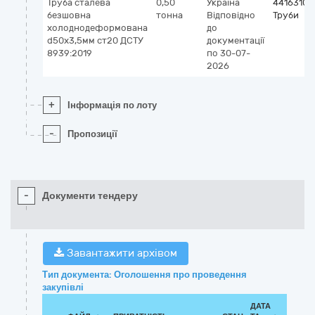
Труба сталева
0,50
Україна
44163100
безшовна
тонна
Відповідно
Труби
холоднодеформована
до
d50x3,5мм ст20 ДСТУ
документації
8939:2019
по 30-07-
2026
+
Інформація по лоту
-
Пропозиції
-
Документи тендеру
Завантажити архівом
Тип документа: Оголошення про проведення
закупівлі
ДАТА