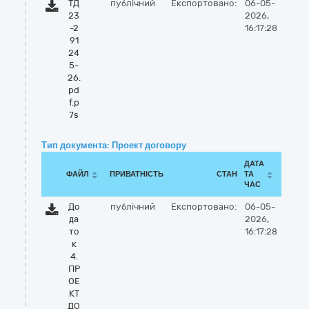
ТД
публічний
Експортовано:
06-05-
23
2026,
-2
16:17:28
91
24
5-
26.
pd
f.p
7s
Тип документа: Проект договору
ДАТА
ФАЙЛ
ПРИВАТНІСТЬ
СТАН
ТА
ЧАС
До
публічний
Експортовано:
06-05-
да
2026,
то
16:17:28
к
4.
ПР
ОЕ
КТ
ДО