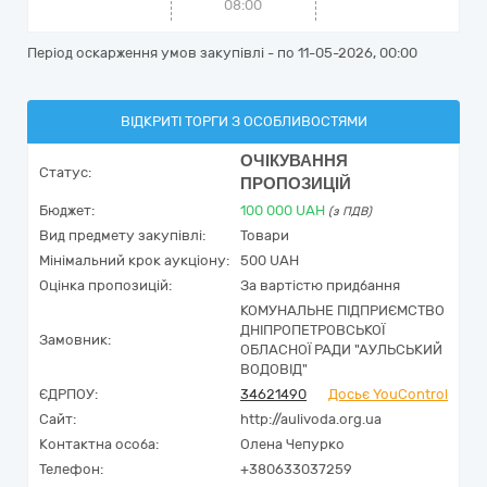
08:00
Період оскарження умов закупівлі - по
11-05-2026, 00:00
ВІДКРИТІ ТОРГИ З ОСОБЛИВОСТЯМИ
ОЧІКУВАННЯ
Статус:
ПРОПОЗИЦІЙ
Бюджет:
100 000
UAH
(з ПДВ)
Вид предмету закупівлі:
Товари
Мінімальний крок аукціону:
500 UAH
Оцінка пропозицій:
За вартістю придбання
КОМУНАЛЬНЕ ПІДПРИЄМСТВО
ДНІПРОПЕТРОВСЬКОЇ
Замовник:
ОБЛАСНОЇ РАДИ "АУЛЬСЬКИЙ
ВОДОВІД"
ЄДРПОУ:
34621490
Досьє YouControl
Сайт:
http://aulivoda.org.ua
Контактна особа:
Олена Чепурко
Телефон:
+380633037259