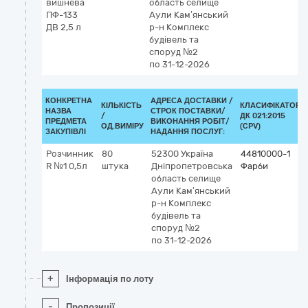
вишнева
область
селище
ПФ-133
Аули Кам’янський
ДВ 2,5 л
р-н
Комплекс
будівель та
споруд №2
по 31-12-2026
КОНКРЕТНА
АДРЕСА ДОСТАВКИ /
КІЛЬКІСТЬ
КЛАСИФІКАТОР
НАЗВА
СТРОК ПОСТАВКИ/
/
ДК 021:2015
ПРЕДМЕТА
ВИКОНАННЯ РОБІТ/
ОД.ВИМІРУ
(CPV)
ЗАКУПІВЛІ
НАДАННЯ ПОСЛУГ:
Розчинник
80
52300
Україна
44810000-1
R №1 0,5л
штука
Дніпропетровська
Фарби
область
селище
Аули Кам’янський
р-н
Комплекс
будівель та
споруд №2
по 31-12-2026
+
Інформація по лоту
-
Пропозиції