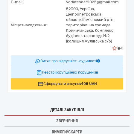
E-mail:
vodatender2025@gmail.com
52300,
Україна
,
Дніпропетровська
область,
Кам'янський р-н,
Місцезнаходження:
територіальна громада
Криничанська,
Комплекс
будівель та споруд №2
(колишня Аулівська с/р)
0
Витяг про відсутність судимості
Реєстр корупційних порушників
Сформувати рахунок
408 UAH
ДЕТАЛІ ЗАКУПІВЛІ
ЗВЕРНЕННЯ
ВИМОГИ/СКАРГИ