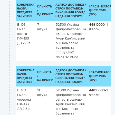
КОНКРЕТНА
АДРЕСА ДОСТАВКИ /
КІЛЬКІСТЬ
КЛАСИФІКАТОР
НАЗВА
СТРОК ПОСТАВКИ/
/
ДК 021:2015
ПРЕДМЕТА
ВИКОНАННЯ РОБІТ/
ОД.ВИМІРУ
(CPV)
ЗАКУПІВЛІ
НАДАННЯ ПОСЛУГ:
В 101
7
52300
Україна
44810000-1
Емаль
штука
Дніпропетровська
Фарби
жовта
область
селище
ПФ-133
Аули Кам’янський
ДВ 2,5 л
р-н
Комплекс
будівель та
споруд №2
по 31-12-2026
КОНКРЕТНА
АДРЕСА ДОСТАВКИ /
КІЛЬКІСТЬ
КЛАСИФІКАТОР
НАЗВА
СТРОК ПОСТАВКИ/
/
ДК 021:2015
ПРЕДМЕТА
ВИКОНАННЯ РОБІТ/
ОД.ВИМІРУ
(CPV)
ЗАКУПІВЛІ
НАДАННЯ ПОСЛУГ:
В 301
11
52300
Україна
44810000-1
Емаль
штука
Дніпропетровська
Фарби
червона
область
селище
ПФ-133
Аули Кам’янський
ДВ 2,5 л
р-н
Комплекс
будівель та