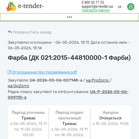
0 800 30 77 55
support@e-tender.ua
UK
Замовити дзвінок
Повернутись назад
Закупівлю оголошено - 06-05-2026, 13:11. Дата останніх змін -
06-05-2026, 13:14
Фарба (ДК 021:2015-44810000-1 Фарби)
Оголошення про проведення.pdf
Закупівля:
UA-2026-05-06-007148-a
/
на ProZorro
/
на DoZorro
Рядок плану закупівлі та обґрунтування:
UA-P-2026-05-06-
009110-a
Період уточнень
Період подачі
Аукціон
Триває
пропозицій
Очікується
з 06-05-2026, 13:11
Триває
з
15-05-2026, 11:55
по 11-05-2026,
з 06-05-2026, 13:11
00:00
по 14-05-2026,