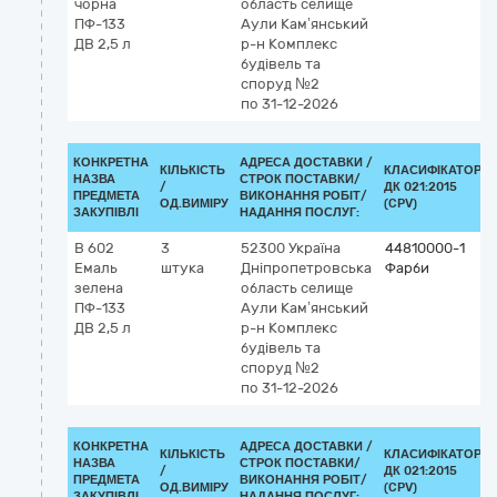
чорна
область
селище
ПФ-133
Аули Кам’янський
ДВ 2,5 л
р-н
Комплекс
будівель та
споруд №2
по 31-12-2026
КОНКРЕТНА
АДРЕСА ДОСТАВКИ /
КІЛЬКІСТЬ
КЛАСИФІКАТОР
НАЗВА
СТРОК ПОСТАВКИ/
/
ДК 021:2015
ПРЕДМЕТА
ВИКОНАННЯ РОБІТ/
ОД.ВИМІРУ
(CPV)
ЗАКУПІВЛІ
НАДАННЯ ПОСЛУГ:
В 602
3
52300
Україна
44810000-1
Емаль
штука
Дніпропетровська
Фарби
зелена
область
селище
ПФ-133
Аули Кам’янський
ДВ 2,5 л
р-н
Комплекс
будівель та
споруд №2
по 31-12-2026
КОНКРЕТНА
АДРЕСА ДОСТАВКИ /
КІЛЬКІСТЬ
КЛАСИФІКАТОР
НАЗВА
СТРОК ПОСТАВКИ/
/
ДК 021:2015
ПРЕДМЕТА
ВИКОНАННЯ РОБІТ/
ОД.ВИМІРУ
(CPV)
ЗАКУПІВЛІ
НАДАННЯ ПОСЛУГ: