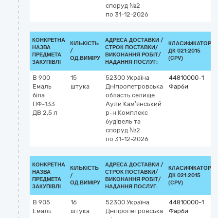
споруд №2
по 31-12-2026
КОНКРЕТНА
АДРЕСА ДОСТАВКИ /
КІЛЬКІСТЬ
КЛАСИФІКАТОР
НАЗВА
СТРОК ПОСТАВКИ/
/
ДК 021:2015
ПРЕДМЕТА
ВИКОНАННЯ РОБІТ/
ОД.ВИМІРУ
(CPV)
ЗАКУПІВЛІ
НАДАННЯ ПОСЛУГ:
В 900
15
52300
Україна
44810000-1
Емаль
штука
Дніпропетровська
Фарби
біла
область
селище
ПФ-133
Аули Кам’янський
ДВ 2,5 л
р-н
Комплекс
будівель та
споруд №2
по 31-12-2026
КОНКРЕТНА
АДРЕСА ДОСТАВКИ /
КІЛЬКІСТЬ
КЛАСИФІКАТОР
НАЗВА
СТРОК ПОСТАВКИ/
/
ДК 021:2015
ПРЕДМЕТА
ВИКОНАННЯ РОБІТ/
ОД.ВИМІРУ
(CPV)
ЗАКУПІВЛІ
НАДАННЯ ПОСЛУГ:
В 905
16
52300
Україна
44810000-1
Емаль
штука
Дніпропетровська
Фарби