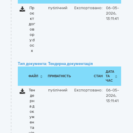
Пр
публічний
Експортовано:
06-05-
оє
2026,
кт
13:11:41
дог
ов
ор
у.d
oc
x
Тип документа: Тендерна документація
ДАТА
ФАЙЛ
ПРИВАТНІСТЬ
СТАН
ТА
ЧАС
Тен
публічний
Експортовано:
06-05-
де
2026,
рн
13:11:41
а д
ок
ум
ен
та
ція.