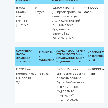
В 502
9
52300
Україна
44810000-1
Емаль
штука
Дніпропетровська
Фарби
синя
область
селище
ПФ-133
Аули Кам’янський
ДВ 2,5 л
р-н
Комплекс
будівель та
споруд №2
по 31-12-2026
КОНКРЕТНА
АДРЕСА ДОСТАВКИ /
КІЛЬКІСТЬ
КЛАСИФІКАТО
НАЗВА
СТРОК ПОСТАВКИ/
/
ДК 021:2015
ПРЕДМЕТА
ВИКОНАННЯ РОБІТ/
ОД.ВИМІРУ
(CPV)
ЗАКУПІВЛІ
НАДАННЯ ПОСЛУГ:
В 201 Емаль
1
52300
Україна
44810000-1
помаранчева
штука
Дніпропетровська
Фарби
ПФ-133 ДВ
область
селище
2,5 л
Аули Кам’янський
р-н
Комплекс
будівель та
споруд №2
по 31-12-2026