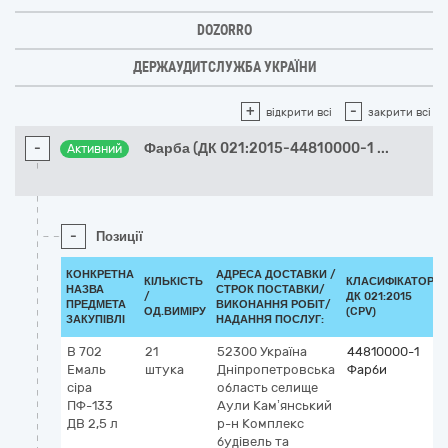
DOZORRO
ДЕРЖАУДИТСЛУЖБА УКРАЇНИ
+
-
відкрити всі
закрити всі
-
Фарба (ДК 021:2015-44810000-1
...
Активний
-
Позиції
КОНКРЕТНА
АДРЕСА ДОСТАВКИ /
КІЛЬКІСТЬ
КЛАСИФІКАТОР
НАЗВА
СТРОК ПОСТАВКИ/
/
ДК 021:2015
ПРЕДМЕТА
ВИКОНАННЯ РОБІТ/
ОД.ВИМІРУ
(CPV)
ЗАКУПІВЛІ
НАДАННЯ ПОСЛУГ:
В 702
21
52300
Україна
44810000-1
Емаль
штука
Дніпропетровська
Фарби
сіра
область
селище
ПФ-133
Аули Кам’янський
ДВ 2,5 л
р-н
Комплекс
будівель та