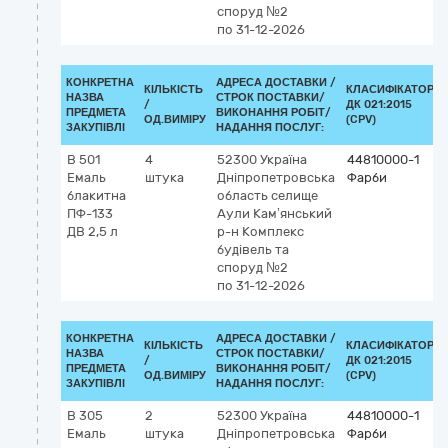
споруд №2
по 31-12-2026
КОНКРЕТНА
АДРЕСА ДОСТАВКИ /
КІЛЬКІСТЬ
КЛАСИФІКАТОР
НАЗВА
СТРОК ПОСТАВКИ/
/
ДК 021:2015
ПРЕДМЕТА
ВИКОНАННЯ РОБІТ/
ОД.ВИМІРУ
(CPV)
ЗАКУПІВЛІ
НАДАННЯ ПОСЛУГ:
В 501
4
52300
Україна
44810000-1
Емаль
штука
Дніпропетровська
Фарби
блакитна
область
селище
ПФ-133
Аули Кам’янський
ДВ 2,5 л
р-н
Комплекс
будівель та
споруд №2
по 31-12-2026
КОНКРЕТНА
АДРЕСА ДОСТАВКИ /
КІЛЬКІСТЬ
КЛАСИФІКАТОР
НАЗВА
СТРОК ПОСТАВКИ/
/
ДК 021:2015
ПРЕДМЕТА
ВИКОНАННЯ РОБІТ/
ОД.ВИМІРУ
(CPV)
ЗАКУПІВЛІ
НАДАННЯ ПОСЛУГ:
В 305
2
52300
Україна
44810000-1
Емаль
штука
Дніпропетровська
Фарби