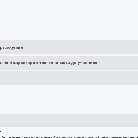
рі закупівлі
кількісні характеристики та вимоги до учасника
ь
укційні матеріали; допоміжна будівельна продукція (крім електроапара