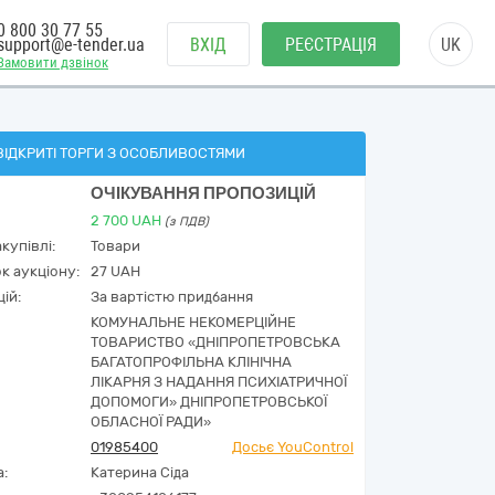
0 800 30 77 55
support@e-tender.ua
ВХІД
РЕЄСТРАЦІЯ
UK
Замовити дзвінок
ВІДКРИТІ ТОРГИ З ОСОБЛИВОСТЯМИ
ОЧІКУВАННЯ ПРОПОЗИЦІЙ
2 700
UAH
(з ПДВ)
купівлі:
Товари
к аукціону:
27 UAH
ій:
За вартістю придбання
КОМУНАЛЬНЕ НЕКОМЕРЦІЙНЕ
ТОВАРИСТВО «ДНІПРОПЕТРОВСЬКА
БАГАТОПРОФІЛЬНА КЛІНІЧНА
ЛІКАРНЯ З НАДАННЯ ПСИХІАТРИЧНОЇ
ДОПОМОГИ» ДНІПРОПЕТРОВСЬКОЇ
ОБЛАСНОЇ РАДИ»
01985400
Досьє YouControl
а:
Катерина Сіда