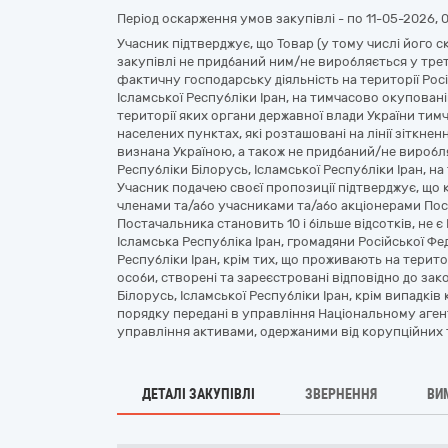
Період оскарження умов закупівлі - по
11-05-2026, 
Учасник підтверджує, що Товар (у тому числі його ск
закупівлі не придбаний ним/не виробляється у трет
фактичну господарську діяльність на території Росі
Ісламської Республіки Іран, на тимчасово окуповані
території яких органи державної влади України тим
населених пунктах, які розташовані на лінії зіткненн
визнана Україною, а також не придбаний/не виробляє
Республіки Білорусь, Ісламської Республіки Іран, н
Учасник подачею своєї пропозиції підтверджує, що
членами та/або учасниками та/або акціонерами Пост
Постачальника становить 10 і більше відсотків, не є
Ісламська Республіка Іран, громадяни Російської Фед
Республіки Іран, крім тих, що проживають на територ
особи, створені та зареєстровані відповідно до зак
Білорусь, Ісламської Республіки Іран, крім випадк
порядку передані в управління Національному аген
управління активами, одержаними від корупційних 
ДЕТАЛІ ЗАКУПІВЛІ
ЗВЕРНЕННЯ
ВИ