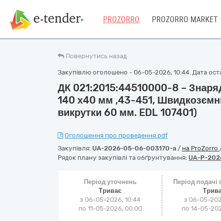
PROZORRO
PROZORRO MARKET
Повернутись назад
Закупівлю оголошено - 06-05-2026, 10:44. Дата оста
ДК 021:2015:44510000-8 – Знаряд
140 х40 мм ,43-451, Швидкозємн
викрутки 60 мм. EDL 107401)
Оголошення про проведення.pdf
Закупівля:
UA-2026-05-06-003170-a
/
на ProZorro
Рядок плану закупівлі та обґрунтування:
UA-P-202
Період уточнень
Період подачі
Триває
Трив
з 06-05-2026, 10:44
з 06-05-202
по 11-05-2026, 00:00
по 14-05-202