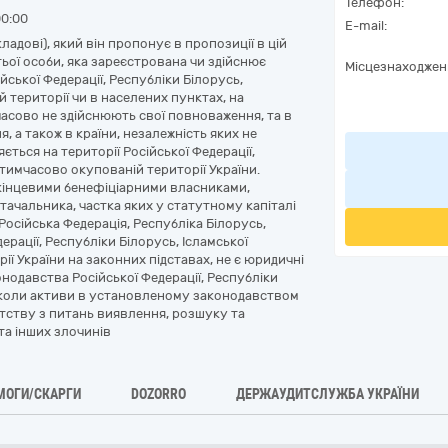
Телефон:
00:00
E-mail:
ладові), який він пропонує в пропозиції в цій
ьої особи, яка зареєстрована чи здійснює
Місцезнаходжен
йської Федерації, Республіки Білорусь,
й території чи в населених пунктах, на
часово не здійснюють свої повноваження, та в
я, а також в країни, незалежність яких не
ться на території Російської Федерації,
а тимчасово окупованій території України.
 кінцевими бенефіціарними власниками,
ачальника, частка яких у статутному капіталі
 Російська Федерація, Республіка Білорусь,
ерації, Республіки Білорусь, Ісламської
ії України на законних підставах, не є юридичні
онодавства Російської Федерації, Республіки
ів коли активи в установленому законодавством
тству з питань виявлення, розшуку та
та інших злочинів
МОГИ/СКАРГИ
DOZORRO
ДЕРЖАУДИТСЛУЖБА УКРАЇНИ