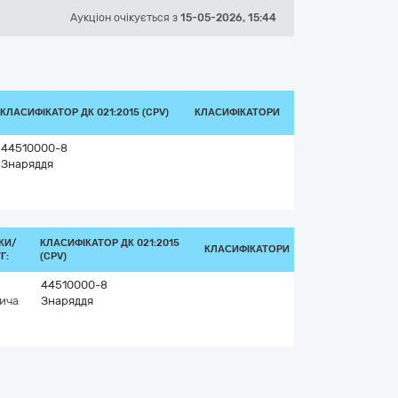
Аукціон
очікується
з
15-05-2026, 15:44
КЛАСИФІКАТОР ДК 021:2015 (CPV)
КЛАСИФІКАТОРИ
44510000-8
Знаряддя
КИ/
КЛАСИФІКАТОР ДК 021:2015
КЛАСИФІКАТОРИ
Г:
(CPV)
44510000-8
ича
Знаряддя