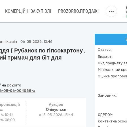
КОМЕРЦІЙНІ ЗАКУПІВЛІ
PROZORRO.ПРОДАЖІ
нніх змін - 06-05-2026, 10:46
дя ( Рубанок по гіпсокартону ,
Статус:
ий тримач для біт для
Бюджет:
Вид предмету за
Мінімальний кро
Оцінка пропозиц
/
на DoZorro
6-05-06-004088-a
Замовник:
 пропозицій
Аукціон
ає
Очікується
6, 10:44
з
15-05-2026, 15:44
ЄДРПОУ:
6, 08:00
Контактна особ