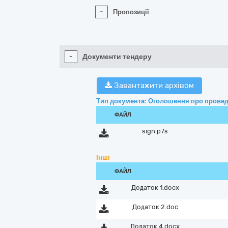
-
Пропозиції
-
Документи тендеру
Завантажити архівом
Тип документа: Оголошення про провед
ФАЙЛ
sign.p7s
Інші
ФАЙЛ
Додаток 1.docx
Додаток 2.doc
Додаток 4.docx