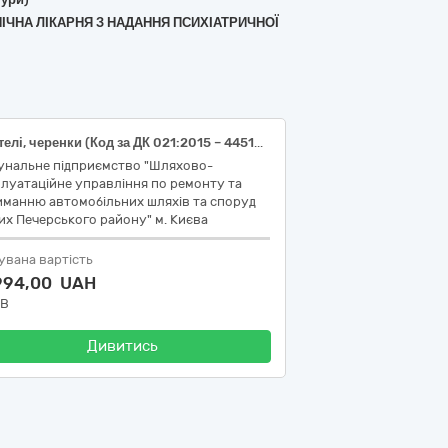
ІЧНА ЛІКАРНЯ З НАДАННЯ ПСИХІАТРИЧНОЇ
шпателі, черенки (Код за ДК 021:2015 – 44510000-8 Знаряддя)
унальне підприємство "Шляхово-
луатаційне управління по ремонту та
иманню автомобільних шляхів та споруд
их Печерського району" м. Києва
увана вартість
 994,00 UAH
ДВ
Дивитись