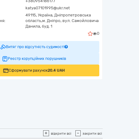
+380954186177
katya07101995@ukr.net
49115,
Україна
,
Дніпропетровська
ня:
область,
м. Дніпро,
вул. Самойловича
Данила, буд. 1
0
Витяг про відсутність судимості
Реєстр корупційних порушників
Сформувати рахунок
20.4 UAH
+
-
відкрити всі
закрити всі