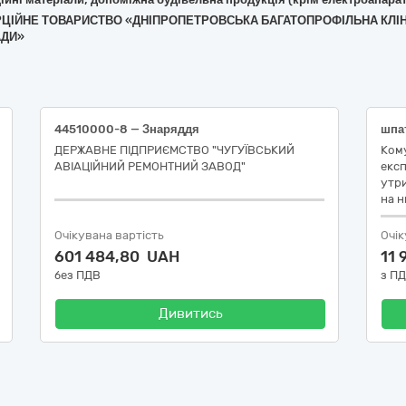
ЕРЦІЙНЕ ТОВАРИСТВО «ДНІПРОПЕТРОВСЬКА БАГАТОПРОФІЛЬНА КЛІН
АДИ»
44510000-8 — Знаряддя
ДЕРЖАВНЕ ПІДПРИЄМСТВО "ЧУГУЇВСЬКИЙ
Ком
АВІАЦІЙНИЙ РЕМОНТНИЙ ЗАВОД"
експ
утр
на н
Очікувана вартість
Очік
601 484,80 UAH
11
без ПДВ
з П
Дивитись