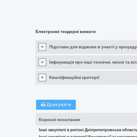
Електронні тендерні вимоги
+
Підстави для відмови в участі у процеду
+
Інформація про інші технічні, якісні та 
+
Кваліфікаційні критерії
Друкувати
Корисні посилання
Інші закупівлі в регіоні Дніпропетровська област
Інші закупівлі в категорії Конструкції та констр