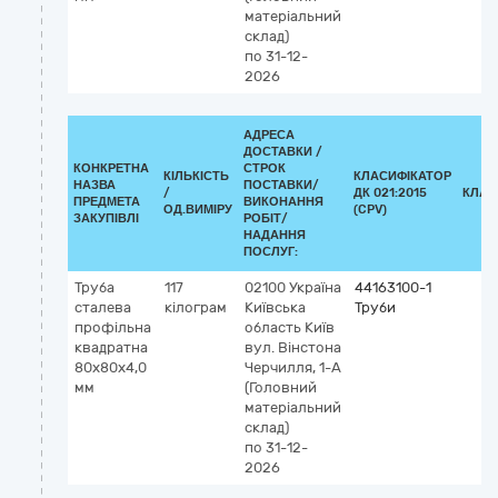
матеріальний
склад)
по 31-12-
2026
АДРЕСА
ДОСТАВКИ /
КОНКРЕТНА
СТРОК
КІЛЬКІСТЬ
КЛАСИФІКАТОР
НАЗВА
ПОСТАВКИ/
/
ДК 021:2015
КЛАС
ПРЕДМЕТА
ВИКОНАННЯ
ОД.ВИМІРУ
(CPV)
ЗАКУПІВЛІ
РОБІТ/
НАДАННЯ
ПОСЛУГ:
Труба
117
02100
Україна
44163100-1
сталева
кілограм
Київська
Труби
профільна
область
Київ
квадратна
вул. Вінстона
80х80х4,0
Черчилля, 1-А
мм
(Головний
матеріальний
склад)
по 31-12-
2026