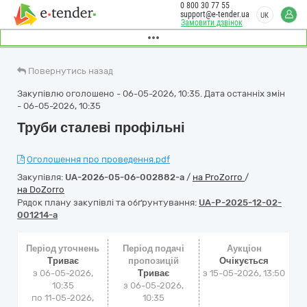
0 800 30 77 55
support@e-tender.ua
UK
Замовити дзвінок
Повернутись назад
Закупівлю оголошено - 06-05-2026, 10:35. Дата останніх змін
- 06-05-2026, 10:35
Труби сталеві профільні
Оголошення про проведення.pdf
Закупівля:
UA-2026-05-06-002882-a
/
на ProZorro
/
на DoZorro
Рядок плану закупівлі та обґрунтування:
UA-P-2025-12-02-
001214-a
Період уточнень
Період подачі
Аукціон
Триває
пропозицій
Очікується
з 06-05-2026,
Триває
з
15-05-2026, 13:50
10:35
з 06-05-2026,
по 11-05-2026,
10:35