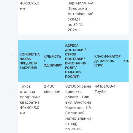
40х20х3,0
Черчилля, 1-А
мм
(Головний
матеріальний
склад)
по 31-12-
2026
АДРЕСА
ДОСТАВКИ /
КОНКРЕТНА
СТРОК
КІЛЬКІСТЬ
КЛАСИФІКАТОР
НАЗВА
ПОСТАВКИ/
/
ДК 021:2015
КЛАС
ПРЕДМЕТА
ВИКОНАННЯ
ОД.ВИМІРУ
(CPV)
ЗАКУПІВЛІ
РОБІТ/
НАДАННЯ
ПОСЛУГ:
Труба
2 400
02100
Україна
44163100-1
сталева
кілограм
Київська
Труби
профільна
область
Київ
квадратна
вул. Вінстона
40х40х3,0
Черчилля, 1-А
мм
(Головний
матеріальний
склад)
по 31-12-