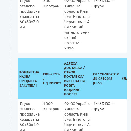
Труба
600
02100
Україна
44163100-1
сталева
кілограм
Київська
Труби
профільна
область
Київ
квадратна
вул. Вінстона
60х60х3,0
Черчилля, 1-А
мм
(Головний
матеріальний
склад)
по 31-12-
2026
АДРЕСА
ДОСТАВКИ /
КОНКРЕТНА
СТРОК
КІЛЬКІСТЬ
КЛАСИФІКАТОР
НАЗВА
ПОСТАВКИ/
/
ДК 021:2015
КЛАС
ПРЕДМЕТА
ВИКОНАННЯ
ОД.ВИМІРУ
(CPV)
ЗАКУПІВЛІ
РОБІТ/
НАДАННЯ
ПОСЛУГ:
Труба
1 000
02100
Україна
44163100-1
сталева
кілограм
Київська
Труби
профільна
область
Київ
квадратна
вул. Вінстона
60х60х4,0
Черчилля, 1-А
мм
(Головний