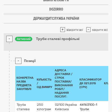
ВИМОГИ/СКАРГИ
DOZORRO
ДЕРЖАУДИТСЛУЖБА УКРАЇНИ
+
-
відкрити всі
закрити всі
-
Труби сталеві профільні
Активний
-
Позиції
АДРЕСА
ДОСТАВКИ /
КОНКРЕТНА
СТРОК
КІЛЬКІСТЬ
КЛАСИФІКАТОР
НАЗВА
ПОСТАВКИ/
/
ДК 021:2015
КЛАС
ПРЕДМЕТА
ВИКОНАННЯ
ОД.ВИМІРУ
(CPV)
ЗАКУПІВЛІ
РОБІТ/
НАДАННЯ
ПОСЛУГ:
Труба
250
02100
Україна
44163100-1
сталева
кілограм
Київська
Труби