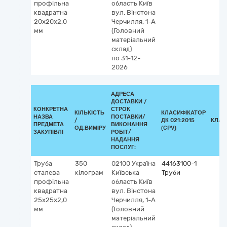
профільна
область
Київ
квадратна
вул. Вінстона
20х20х2,0
Черчилля, 1-А
мм
(Головний
матеріальний
склад)
по 31-12-
2026
АДРЕСА
ДОСТАВКИ /
КОНКРЕТНА
СТРОК
КІЛЬКІСТЬ
КЛАСИФІКАТОР
НАЗВА
ПОСТАВКИ/
/
ДК 021:2015
КЛАС
ПРЕДМЕТА
ВИКОНАННЯ
ОД.ВИМІРУ
(CPV)
ЗАКУПІВЛІ
РОБІТ/
НАДАННЯ
ПОСЛУГ:
Труба
350
02100
Україна
44163100-1
сталева
кілограм
Київська
Труби
профільна
область
Київ
квадратна
вул. Вінстона
25х25х2,0
Черчилля, 1-А
мм
(Головний
матеріальний