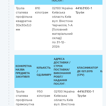
ПОСЛУГ:
Труба
810
02100
Україна
44163100-1
сталева
кілограм
Київська
Труби
профільна
область
Київ
квадратна
вул. Вінстона
30х30х3,0
Черчилля, 1-А
мм
(Головний
матеріальний
склад)
по 31-12-
2026
АДРЕСА
ДОСТАВКИ /
КОНКРЕТНА
СТРОК
КІЛЬКІСТЬ
КЛАСИФІКАТОР
НАЗВА
ПОСТАВКИ/
/
ДК 021:2015
КЛА
ПРЕДМЕТА
ВИКОНАННЯ
ОД.ВИМІРУ
(CPV)
ЗАКУПІВЛІ
РОБІТ/
НАДАННЯ
ПОСЛУГ:
Труба
950
02100
Україна
44163100-1
сталева
кілограм
Київська
Труби
профільна
область
Київ
прямокутна
вул. Вінстона