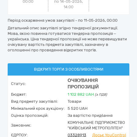
00:00
по 14-05-2026,
14:00
Період оскарження умов закупівлі - по
11-05-2026, 00:00
Детальний опис закупівлі згідно тендерної документації.
Мова, якою повинна готуватися тендерна пропозиція –
українська. Ціна тендерної пропозиції не може перевищувати
очікувану вартість предмета закупівлі, зазначену в
оголошенні про проведення відкритих торгів.
ВІДКРИТІ ТОРГИ З ОСОБЛИВОСТЯМИ
ОЧІКУВАННЯ
Статус:
ПРОПОЗИЦІЙ
Бюджет:
1 102 882
UAH
(з ПДВ)
Вид предмету закупівлі:
Товари
Мінімальний крок аукціону:
5 520 UAH
Оцінка пропозицій:
За вартістю придбання
КОМУНАЛЬНЕ ПІДПРИЄМСТВО
Замовник:
"КИЇВСЬКИЙ МЕТРОПОЛІТЕН"
ЄДРПОУ:
03328913
Досьє YouControl