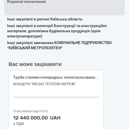
Корисні посилання
Інші закупівлі в регіоні Київська область
Інші закупівлі в категорії Конструкції та конструкційні
матеріали; допоміжна будівельна продукція (крім
електроапаратури)
Інші закупівлі замовника КОМУНАЛЬНЕ ПІДПРИЄМСТВО
"КИЇВСЬКИЙ МЕТРОПОЛІТЕН"
Вас може зацікавити
Труба сталева попередньо теплоізольована та фасонні вироби до неї згідно ДК 021:2015 код 44160000-9 Магістралі, трубопроводи, труби, обсадні труби, тюбінги та супутні вироби
КОНЦЕРН “МІСЬКІ ТЕПЛОВІ МЕРЕЖІ”
Очікувана вартість
12 440 000,00 UAH
з ПДВ