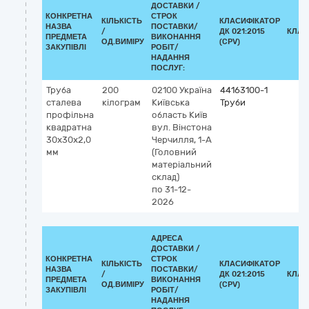
ДОСТАВКИ /
КОНКРЕТНА
СТРОК
КІЛЬКІСТЬ
КЛАСИФІКАТОР
НАЗВА
ПОСТАВКИ/
/
ДК 021:2015
КЛАС
ПРЕДМЕТА
ВИКОНАННЯ
ОД.ВИМІРУ
(CPV)
ЗАКУПІВЛІ
РОБІТ/
НАДАННЯ
ПОСЛУГ:
Труба
200
02100
Україна
44163100-1
сталева
кілограм
Київська
Труби
профільна
область
Київ
квадратна
вул. Вінстона
30х30х2,0
Черчилля, 1-А
мм
(Головний
матеріальний
склад)
по 31-12-
2026
АДРЕСА
ДОСТАВКИ /
КОНКРЕТНА
СТРОК
КІЛЬКІСТЬ
КЛАСИФІКАТОР
НАЗВА
ПОСТАВКИ/
/
ДК 021:2015
КЛАС
ПРЕДМЕТА
ВИКОНАННЯ
ОД.ВИМІРУ
(CPV)
ЗАКУПІВЛІ
РОБІТ/
НАДАННЯ