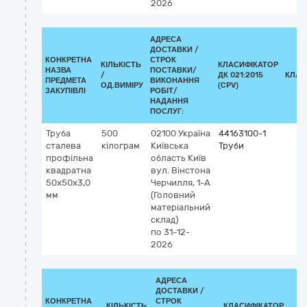
2026
АДРЕСА
ДОСТАВКИ /
КОНКРЕТНА
СТРОК
КІЛЬКІСТЬ
КЛАСИФІКАТОР
НАЗВА
ПОСТАВКИ/
/
ДК 021:2015
КЛАС
ПРЕДМЕТА
ВИКОНАННЯ
ОД.ВИМІРУ
(CPV)
ЗАКУПІВЛІ
РОБІТ/
НАДАННЯ
ПОСЛУГ:
Труба
500
02100
Україна
44163100-1
сталева
кілограм
Київська
Труби
профільна
область
Київ
квадратна
вул. Вінстона
50х50х3,0
Черчилля, 1-А
мм
(Головний
матеріальний
склад)
по 31-12-
2026
АДРЕСА
ДОСТАВКИ /
КОНКРЕТНА
СТРОК
КІЛЬКІСТЬ
КЛАСИФІКАТОР