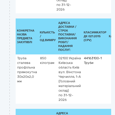
склад)
по 31-12-
2026
АДРЕСА
ДОСТАВКИ /
КОНКРЕТНА
СТРОК
КІЛЬКІСТЬ
КЛАСИФІКАТОР
НАЗВА
ПОСТАВКИ/
/
ДК 021:2015
КЛА
ПРЕДМЕТА
ВИКОНАННЯ
ОД.ВИМІРУ
(CPV)
ЗАКУПІВЛІ
РОБІТ/
НАДАННЯ
ПОСЛУГ:
Труба
850
02100
Україна
44163100-1
сталева
кілограм
Київська
Труби
профільна
область
Київ
прямокутна
вул. Вінстона
30х20х2,0
Черчилля, 1-А
мм
(Головний
матеріальний
склад)
по 31-12-
2026
АДРЕСА