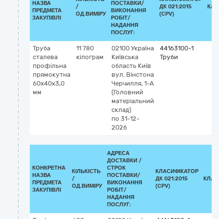
НАЗВА
ПОСТАВКИ/
/
ДК 021:2015
КЛА
ПРЕДМЕТА
ВИКОНАННЯ
ОД.ВИМІРУ
(CPV)
ЗАКУПІВЛІ
РОБІТ/
НАДАННЯ
ПОСЛУГ:
Труба
11 780
02100
Україна
44163100-1
сталева
кілограм
Київська
Труби
профільна
область
Київ
прямокутна
вул. Вінстона
60х40х3,0
Черчилля, 1-А
мм
(Головний
матеріальний
склад)
по 31-12-
2026
АДРЕСА
ДОСТАВКИ /
КОНКРЕТНА
СТРОК
КІЛЬКІСТЬ
КЛАСИФІКАТОР
НАЗВА
ПОСТАВКИ/
/
ДК 021:2015
КЛАС
ПРЕДМЕТА
ВИКОНАННЯ
ОД.ВИМІРУ
(CPV)
ЗАКУПІВЛІ
РОБІТ/
НАДАННЯ
ПОСЛУГ: