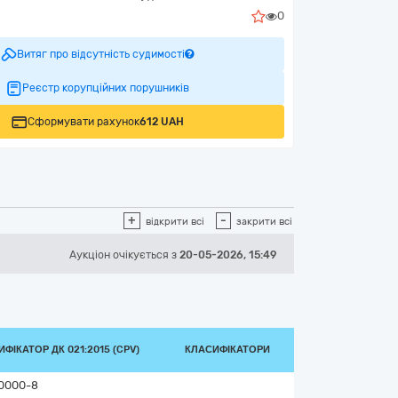
0
Витяг про відсутність судимості
Реєстр корупційних порушників
Сформувати рахунок
612 UAH
+
-
відкрити всі
закрити всі
Аукціон
очікується
з
20-05-2026, 15:49
ФІКАТОР ДК 021:2015 (CPV)
КЛАСИФІКАТОРИ
0000-8