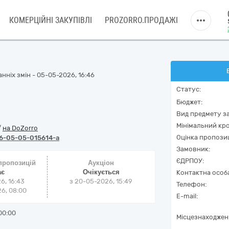
КОМЕРЦІЙНІ ЗАКУПІВЛІ
PROZORRO.ПРОДАЖІ
нніх змін - 05-05-2026, 16:46
Статус:
Бюджет:
Вид предмету за
Мінімальний кро
/
на DoZorro
Оцінка пропозиц
6-05-05-015614-a
Замовник:
ЄДРПОУ:
 пропозицій
Аукціон
ає
Очікується
Контактна особ
6, 16:43
з
20-05-2026, 15:49
Телефон:
6, 08:00
E-mail:
00:00
Місцезнаходжен