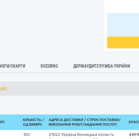
МОГИ/СКАРГИ
DOZORRO
ДЕРЖАУДИТСЛУЖБА УКРАЇНИ
ПДВ)
КІЛЬКІСТЬ /
АДРЕСА ДОСТАВКИ /
СТРОК ПОСТАВКИ/
ВЛІ
КЛАСИ
ОД.ВИМІРУ
ВИКОНАННЯ РОБІТ/НАДАННЯ ПОСЛУГ:
150
21022
Україна
Вінницька область
4451