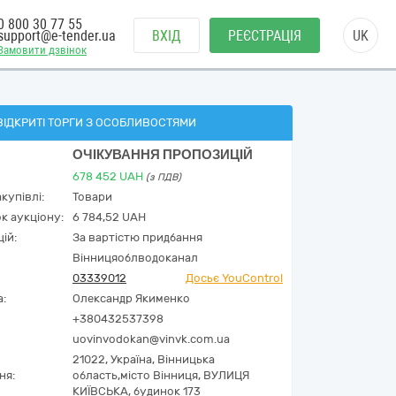
0 800 30 77 55
support@e-tender.ua
ВХІД
РЕЄСТРАЦІЯ
UK
Замовити дзвінок
ВІДКРИТІ ТОРГИ З ОСОБЛИВОСТЯМИ
ОЧІКУВАННЯ ПРОПОЗИЦІЙ
678 452
UAH
(з ПДВ)
купівлі:
Товари
к аукціону:
6 784,52 UAH
ій:
За вартістю придбання
Вінницяоблводоканал
03339012
Досьє YouControl
а:
Олександр Якименко
+380432537398
uovinvodokan@vinvk.com.ua
21022,
Україна
,
Вінницька
ня:
область,
місто Вінниця,
ВУЛИЦЯ
КИЇВСЬКА, будинок 173