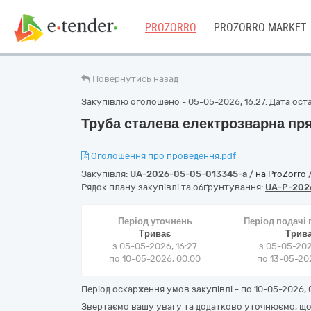
PROZORRO
PROZORRO MARKET
Повернутись назад
Закупівлю оголошено - 05-05-2026, 16:27. Дата оста
Труба сталева електрозварна п
Оголошення про проведення.pdf
Закупівля:
UA-2026-05-05-013345-a
/
на ProZorro
Рядок плану закупівлі та обґрунтування:
UA-P-202
Період уточнень
Період подачі
Триває
Трив
з 05-05-2026, 16:27
з 05-05-202
по 10-05-2026, 00:00
по 13-05-202
Період оскарження умов закупівлі - по
10-05-2026, 
Звертаємо вашу увагу та додатково уточнюємо, що 