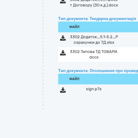
т Договору (30 к.д.).docx
Тип документа: Тендерна документація
ФАЙЛ
3302 Додаток_5.1-5.2_Р
озрахунки до ТД.xlsx
3302 Типова ТД ТОВАРИ.
docx
Тип документа: Оголошення про провед
ФАЙЛ
sign.p7s