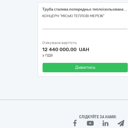
Труба сталева попередньо теплоізольована та фасонні вироби до неї згідно ДК 021:2015 код 44160000-9 Магістралі, трубопроводи, труби, обсадні труби, тюбінги та супутні вироби
КОНЦЕРН “МІСЬКІ ТЕПЛОВІ МЕРЕЖІ”
Очікувана вартість
12 440 000,00 UAH
з ПДВ
Дивитись
СЛІДКУЙТЕ ЗА НАМИ: