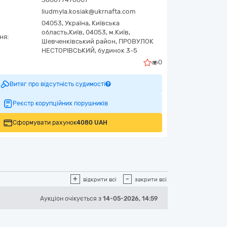
liudmyla.kosiak@ukrnafta.com
04053,
Україна
,
Київська
область,
Київ,
04053, м.Київ,
ня:
Шевченківський район, ПРОВУЛОК
НЕСТОРІВСЬКИЙ, будинок 3-5
0
Витяг про відсутність судимості
Реєстр корупційних порушників
Сформувати рахунок
4080 UAH
+
-
відкрити всі
закрити всі
Аукціон
очікується
з
14-05-2026, 14:59