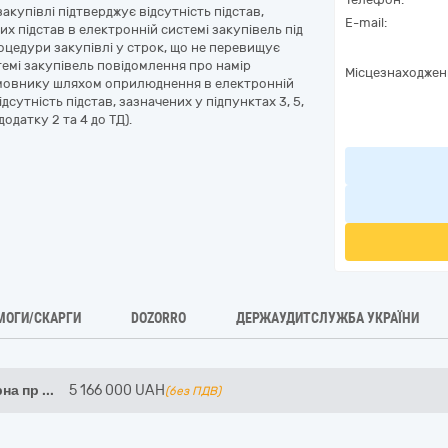
акупівлі підтверджує відсутність підстав,
E-mail:
х підстав в електронній системі закупівель під
оцедури закупівлі у строк, що не перевищує
темі закупівель повідомлення про намір
Місцезнаходжен
амовнику шляхом оприлюднення в електронній
сутність підстав, зазначених у підпунктах 3, 5,
одатку 2 та 4 до ТД).
МОГИ/СКАРГИ
DOZORRO
ДЕРЖАУДИТСЛУЖБА УКРАЇНИ
рна пр
...
5 166 000
UAH
(без ПДВ)