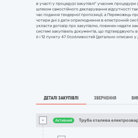
в участі у процедурі закупівлі" учасник процедури з
шляхом самостійного декларування відсутності таки
час подання тендерної пропозиції, а Переможець пр
чотири дні з дати оприлюднення в електронній сис
укласти договір про закупівлю, повинен надати з
системі закупівель документів, що підтверджують від
6 і 12 пункту 47 Особливостей (детально описано у д
ДЕТАЛІ ЗАКУПІВЛІ
ЗВЕРНЕННЯ
ВИ
-
Труба сталева електрозва
Активний