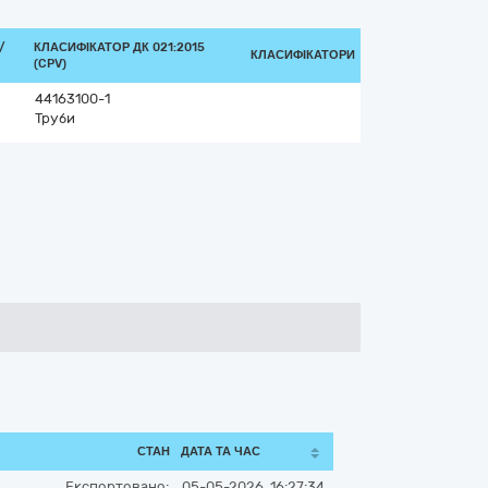
/
КЛАСИФІКАТОР ДК 021:2015
КЛАСИФІКАТОРИ
(CPV)
44163100-1
Труби
СТАН
ДАТА ТА ЧАС
Експортовано:
05-05-2026, 16:27:34