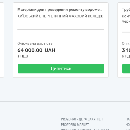
Матеріали для проведення ремонту водомереж
Тру
КИЇВСЬКИЙ ЕНЕРГЕТИЧНИЙ ФАХОВИЙ КОЛЕДЖ
Ком
Черк
Очікувана вартість
Очік
64 000,00 UAH
3 
з ПДВ
з П
Дивитись
PROZORRO - ДЕРЖЗАКУПІВЛІ
НА
PROZORRO MARKET
НО