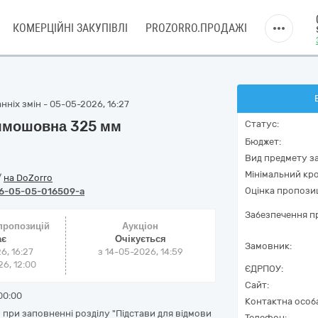
КОМЕРЦІЙНІ ЗАКУПІВЛІ
PROZORRO.ПРОДАЖІ
нніх змін - 05-05-2026, 16:27
рямошовна 325 мм
Статус:
Бюджет:
Вид предмету за
Мінімальний кро
/
на DoZorro
Оцінка пропозиц
6-05-05-016509-a
Забезпечення пр
 пропозицій
Аукціон
ає
Очікується
Замовник:
6, 16:27
з
14-05-2026, 14:59
6, 12:00
ЄДРПОУ:
Сайт:
00:00
Контактна особ
при заповненні розділу "Підстави для відмови
Телефон: