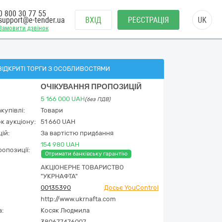
0 800 30 77 55
support@e-tender.ua
ВХІД
РЕЄСТРАЦІЯ
UK
Замовити дзвінок
ВІДКРИТІ ТОРГИ З ОСОБЛИВОСТЯМИ
ОЧІКУВАННЯ ПРОПОЗИЦІЙ
5 166 000
UAH
(без ПДВ)
купівлі:
Товари
к аукціону:
51 660 UAH
ій:
За вартістю придбання
154 980 UAH
опозиції:
Отримати банківську гарантію
АКЦІОНЕРНЕ ТОВАРИСТВО
"УКPНAФТА"
00135390
Досьє YouControl
http://www.ukrnafta.com
а:
Косяк Людмила
380677476007