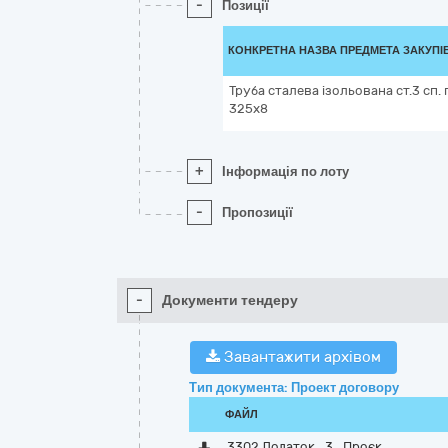
-
Позиції
КОНКРЕТНА НАЗВА ПРЕДМЕТА ЗАКУПІ
Труба сталева ізольована ст.3 сп. 
325х8
+
Інформація по лоту
-
Пропозиції
-
Документи тендеру
Завантажити архівом
Тип документа: Проект договору
ФАЙЛ
3302 Додаток_3_Проєк