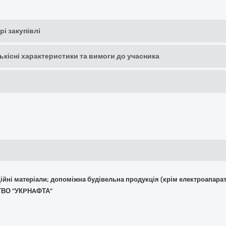
рі закупівлі
кількісні характеристики та вимоги до учасника
укційні матеріали; допоміжна будівельна продукція (крім електроапара
ТВО "УКPНAФТА"