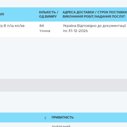
КІЛЬКІСТЬ /
АДРЕСА ДОСТАВКИ /
СТРОК ПОСТАВКИ
ВЛІ
ОД.ВИМІРУ
ВИКОНАННЯ РОБІТ/НАДАННЯ ПОСЛУГ:
гр.В п/ш ел/зв
84
Україна
Відповідно до документації
тонна
по 31-12-2026
ПРИВАТНІСТЬ
публічний