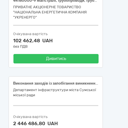
44160000-9 Магістралі, трубопроводи, труби, обсадні труби, тюбінги та супутні вироби Металорукав (для БудРем)
ПРИВАТНЕ АКЦІОНЕРНЕ ТОВАРИСТВО
"НАЦІОНАЛЬНА ЕНЕРГЕТИЧНА КОМПАНІЯ
"УКРЕНЕРГО"
Очікувана вартість
102 462,48 UAH
без ПДВ
Дивитись
Виконання заходів із запобігання виникненню надзвичайних ситуацій техногенного, природного, соціального характеру (придбання матеріалів і обладнання, що здійснюються за підтримки United Nations Children’s Fund (ЮНІСЕФ))
Департамент інфраструктури міста Сумської
міської ради
Очікувана вартість
2 446 486,80 UAH