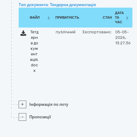
Тип документа: Тендерна документація
ДАТА
ФАЙЛ
ПРИВАТНІСТЬ
СТАН
ТА
ЧАС
Тетд
публічний
Експортовано:
05-05-
ерн
2026,
а до
13:27:36
кум
ент
ація.
doc
x
+
Інформація по лоту
-
Пропозиції