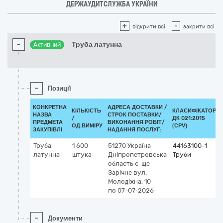
ДЕРЖАУДИТСЛУЖБА УКРАЇНИ
+
-
відкрити всі
закрити всі
-
Труба латунна
Активний
-
Позиції
КОНКРЕТНА
АДРЕСА ДОСТАВКИ /
КІЛЬКІСТЬ
КЛАСИФІКАТОР
НАЗВА
СТРОК ПОСТАВКИ/
/
ДК 021:2015
ПРЕДМЕТА
ВИКОНАННЯ РОБІТ/
ОД.ВИМІРУ
(CPV)
ЗАКУПІВЛІ
НАДАННЯ ПОСЛУГ:
Труба
1 600
51270
Україна
44163100-1
латунна
штука
Дніпропетровська
Труби
область
с-ще
Зарічне
вул.
Молодіжна, 10
по 07-07-2026
-
Документи