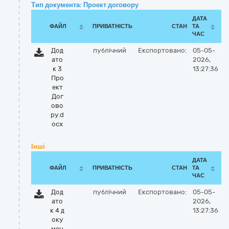
Тип документа: Проект договору
ДАТА
ФАЙЛ
ПРИВАТНІСТЬ
СТАН
ТА
ЧАС
Дод
публічний
Експортовано:
05-05-
ато
2026,
к 3
13:27:36
Про
ект
Дог
ово
ру.d
ocx
Інші
ДАТА
ФАЙЛ
ПРИВАТНІСТЬ
СТАН
ТА
ЧАС
Дод
публічний
Експортовано:
05-05-
ато
2026,
к 4 д
13:27:36
оку
мен