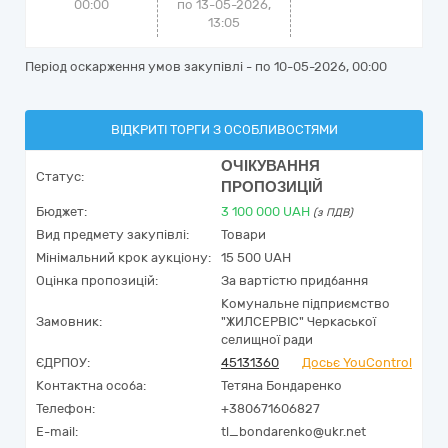
00:00
по 13-05-2026,
13:05
Період оскарження умов закупівлі - по
10-05-2026, 00:00
ВІДКРИТІ ТОРГИ З ОСОБЛИВОСТЯМИ
ОЧІКУВАННЯ
Статус:
ПРОПОЗИЦІЙ
Бюджет:
3 100 000
UAH
(з ПДВ)
Вид предмету закупівлі:
Товари
Мінімальний крок аукціону:
15 500 UAH
Оцінка пропозицій:
За вартістю придбання
Комунальне підприємство
Замовник:
"ЖИЛСЕРВІС" Черкаської
селищної ради
ЄДРПОУ:
45131360
Досьє YouControl
Контактна особа:
Тетяна Бондаренко
Телефон:
+380671606827
E-mail:
tl_bondarenko@ukr.net