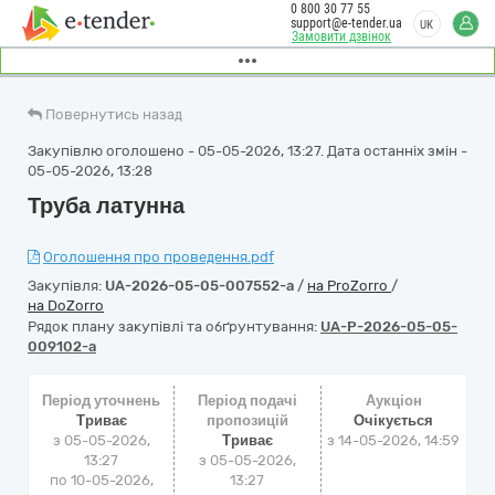
0 800 30 77 55
support@e-tender.ua
UK
Замовити дзвінок
Повернутись назад
Закупівлю оголошено - 05-05-2026, 13:27. Дата останніх змін -
05-05-2026, 13:28
Труба латунна
Оголошення про проведення.pdf
Закупівля:
UA-2026-05-05-007552-a
/
на ProZorro
/
на DoZorro
Рядок плану закупівлі та обґрунтування:
UA-P-2026-05-05-
009102-a
Період уточнень
Період подачі
Аукціон
Триває
пропозицій
Очікується
з 05-05-2026,
Триває
з
14-05-2026, 14:59
13:27
з 05-05-2026,
по 10-05-2026,
13:27