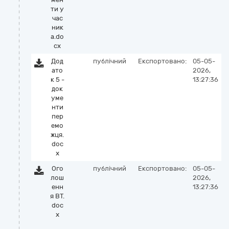
ти у
час
ник
а.do
cx
Дод
публічний
Експортовано:
05-05-
ато
2026,
к 5 -
13:27:36
док
уме
нти
пер
емо
жця.
doc
x
Ого
публічний
Експортовано:
05-05-
лош
2026,
енн
13:27:36
я ВТ.
doc
x