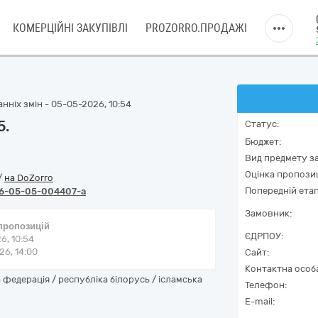
КОМЕРЦІЙНІ ЗАКУПІВЛІ
PROZORRO.ПРОДАЖІ
нніх змін - 05-05-2026, 10:54
5.
Статус:
Бюджет:
Вид предмету за
Оцінка пропозиц
/
на DoZorro
Попередній етап
6-05-05-004407-a
Замовник:
 пропозицій
ЄДРПОУ:
6, 10:54
6, 14:00
Сайт:
Контактна особ
федерація / республіка білорусь / ісламська
Телефон:
E-mail: