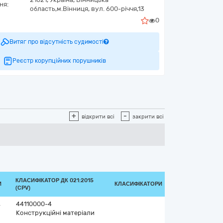
ня:
область,
м.Вінниця,
вул. 600-річчя,13
0
Витяг про відсутність судимості
Реєстр корупційних порушників
+
-
відкрити всі
закрити всі
КЛАСИФІКАТОР ДК 021:2015
И
КЛАСИФІКАТОРИ
(CPV)
,
44110000-4
Конструкційні матеріали