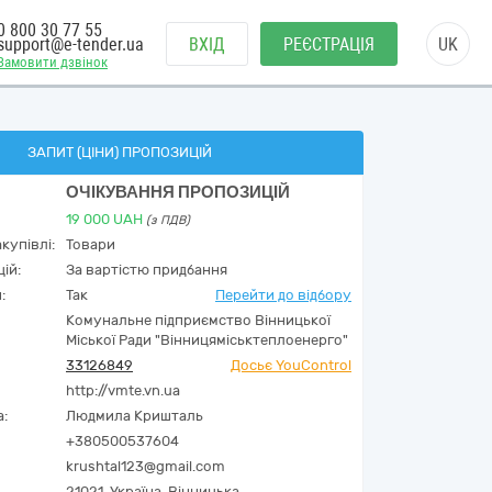
0 800 30 77 55
support@e-tender.ua
ВХІД
РЕЄСТРАЦІЯ
UK
Замовити дзвінок
ЗАПИТ (ЦІНИ) ПРОПОЗИЦІЙ
ОЧІКУВАННЯ ПРОПОЗИЦІЙ
19 000
UAH
(з ПДВ)
купівлі:
Товари
ій:
За вартістю придбання
:
Так
Перейти до відбору
Комунальне підприємство Вінницької
Міської Ради "Вінницяміськтеплоенерго"
33126849
Досьє YouControl
http://vmte.vn.ua
а:
Людмила Кришталь
+380500537604
krushtal123@gmail.com
21021,
Україна
,
Вінницька