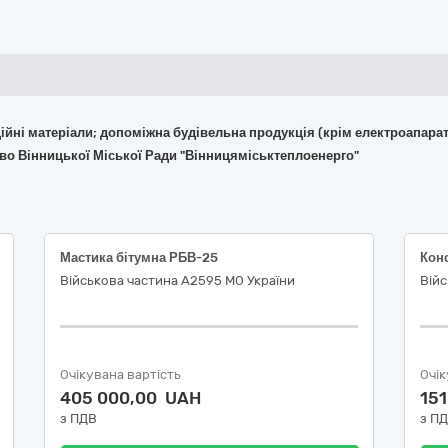
укційні матеріали; допоміжна будівельна продукція (крім електроапара
во Вінницької Міської Ради "Вінницяміськтеплоенерго"
Мастика бітумна РБВ-25
Конс
Військова частина А2595 МО України
Війс
Очікувана вартість
Очік
405 000,00 UAH
15
з ПДВ
з П