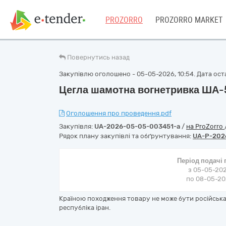
PROZORRO
PROZORRO MARKET
Повернутись назад
Закупівлю оголошено - 05-05-2026, 10:54. Дата оста
Цегла шамотна вогнетривка ША-
Оголошення про проведення.pdf
Закупівля:
UA-2026-05-05-003451-a
/
на ProZorro
Рядок плану закупівлі та обґрунтування:
UA-P-202
Період подачі
з 05-05-202
по 08-05-202
Країною походження товару не може бути російська 
республіка іран.