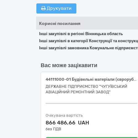
Друкувати
Корисні посилання
Інші закупівлі в регіоні Вінницька область
Інші закупівлі в категорії Конструкції та констр
Інші закупівлі замовника Комунальне підприємст
Вас може зацікавити
44111000-01 Будівельні матеріали (євроруберойд, мастика бітумна покрівельна, праймер бітумний)
ДЕРЖАВНЕ ПІДПРИЄМСТВО "ЧУГУЇВСЬКИЙ
АВІАЦІЙНИЙ РЕМОНТНИЙ ЗАВОД"
Очікувана вартість
866 486,66 UAH
без ПДВ