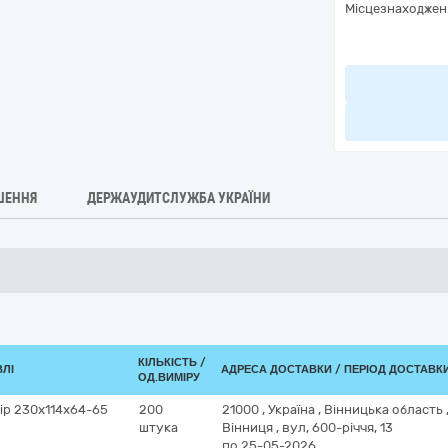
Місцезнаходжен
ШЕННЯ
ДЕРЖАУДИТСЛУЖБА УКРАЇНИ
КІЛЬКІСТЬ /
ВЛІ
АДРЕСА ДОСТАВКИ / ПЕРІОД ДОСТАВК
ОД.ВИМІРУ
ір 230x114x64-65
200
21000
,
Україна
,
Вінницька область
штука
Вінниця
,
вул, 600-річчя, 13
по 25-05-2026