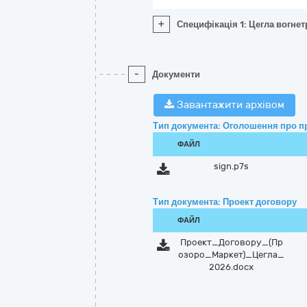
+
Специфікація 1: Цегла вогне
-
Документи
Завантажити архівом
Тип документа: Оголошення про п
ФАЙЛ
sign.p7s
Тип документа: Проект договору
ФАЙЛ
Проект_Договору_(Пр
озоро_Маркет)_Цегла_
2026.docx