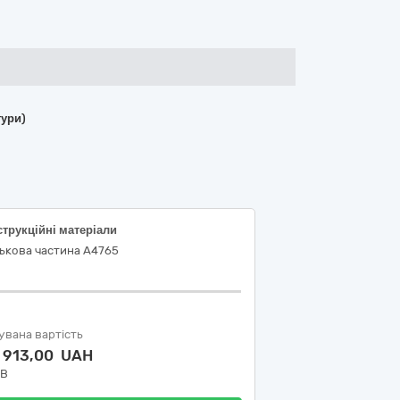
тури)
трукційні матеріали
ькова частина А4765
увана вартість
1 913,00 UAH
ДВ