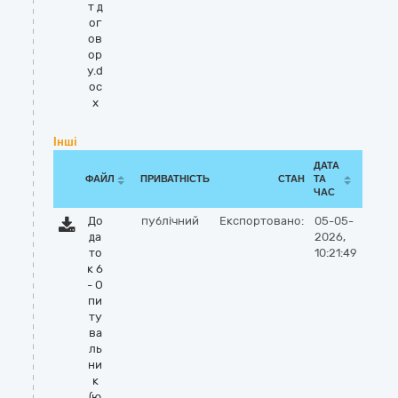
т д
ог
ов
ор
у.d
oc
x
Інші
ДАТА
ФАЙЛ
ПРИВАТНІСТЬ
СТАН
ТА
ЧАС
До
публічний
Експортовано:
05-05-
да
2026,
то
10:21:49
к 6
- О
пи
ту
ва
ль
ни
к
(ю