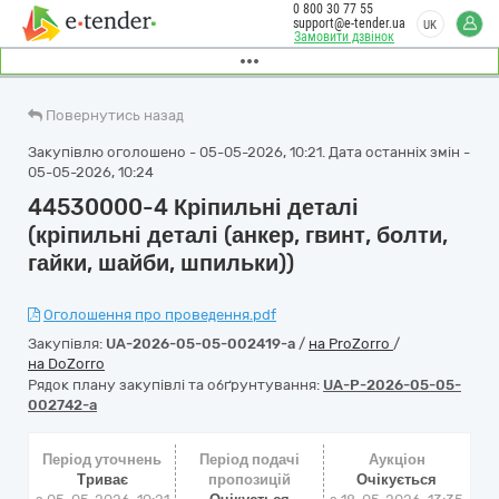
0 800 30 77 55
support@e-tender.ua
UK
Замовити дзвінок
Повернутись назад
Закупівлю оголошено - 05-05-2026, 10:21. Дата останніх змін -
05-05-2026, 10:24
44530000-4 Кріпильні деталі
(кріпильні деталі (анкер, гвинт, болти,
гайки, шайби, шпильки))
Оголошення про проведення.pdf
Закупівля:
UA-2026-05-05-002419-a
/
на ProZorro
/
на DoZorro
Рядок плану закупівлі та обґрунтування:
UA-P-2026-05-05-
002742-a
Період уточнень
Період подачі
Аукціон
Триває
пропозицій
Очікується