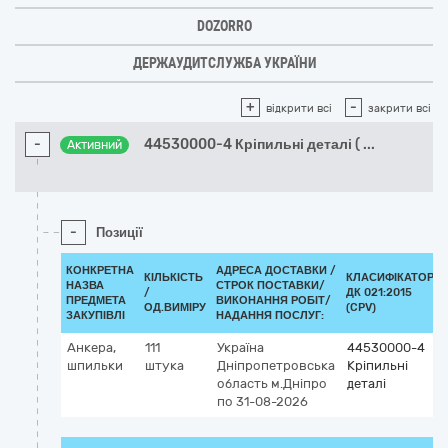
DOZORRO
ДЕРЖАУДИТСЛУЖБА УКРАЇНИ
+
-
відкрити всі
закрити всі
-
44530000-4 Кріпильні деталі (
...
Активний
-
Позиції
КОНКРЕТНА
АДРЕСА ДОСТАВКИ /
КІЛЬКІСТЬ
КЛАСИФІКАТОР
НАЗВА
СТРОК ПОСТАВКИ/
/
ДК 021:2015
ПРЕДМЕТА
ВИКОНАННЯ РОБІТ/
ОД.ВИМІРУ
(CPV)
ЗАКУПІВЛІ
НАДАННЯ ПОСЛУГ:
Анкера,
111
Україна
44530000-4
шпильки
штука
Дніпропетровська
Кріпильні
область
м.Дніпро
деталі
по 31-08-2026