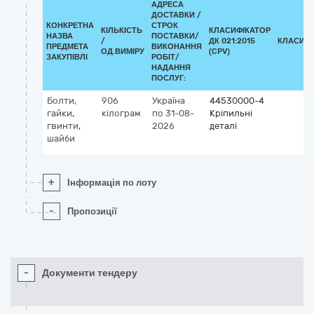
АДРЕСА
ДОСТАВКИ /
КОНКРЕТНА
СТРОК
КІЛЬКІСТЬ
КЛАСИФІКАТОР
НАЗВА
ПОСТАВКИ/
/
ДК 021:2015
КЛАСИФІ
ПРЕДМЕТА
ВИКОНАННЯ
ОД.ВИМІРУ
(CPV)
ЗАКУПІВЛІ
РОБІТ/
НАДАННЯ
ПОСЛУГ:
Болти,
906
Україна
44530000-4
гайки,
кілограм
по 31-08-
Кріпильні
гвинти,
2026
деталі
шайби
+
Інформація по лоту
-
Пропозиції
-
Документи тендеру