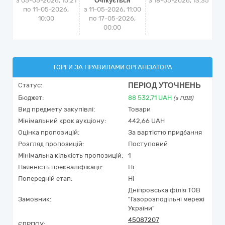
з 05-05-2026, 10:21
Очікується
з
18-05-2026, 13:35
по 11-05-2026,
з 11-05-2026, 11:00
10:00
по 17-05-2026,
00:00
ТОРГИ ЗА ПРАВИЛАМИ ОРГАНІЗАТОРА
ПЕРІОД УТОЧНЕНЬ
Статус:
Бюджет:
88 532,71
UAH
(з ПДВ)
Вид предмету закупівлі:
Товари
Мінімальний крок аукціону:
442,66 UAH
Оцінка пропозицій:
За вартістю придбання
Розгляд пропозицій:
Поступовий
Мінімальна кількість пропозицій:
1
Наявність прекваліфікації:
Ні
Попередній етап:
Ні
Дніпровська філія ТОВ
Замовник:
"Газорозподільні мережі
України"
45087207
ЄДРПОУ: