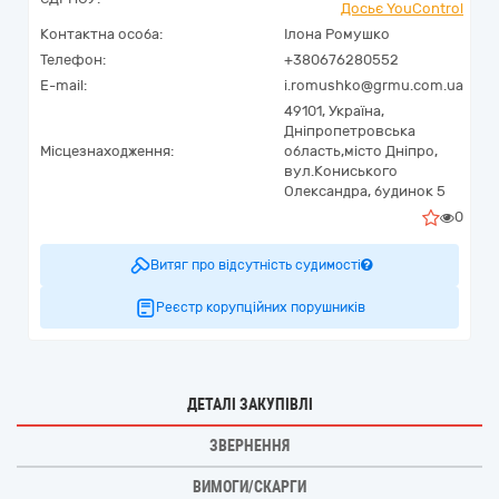
Досьє YouControl
Контактна особа:
Ілона Ромушко
Телефон:
+380676280552
E-mail:
i.romushko@grmu.com.ua
49101,
Україна
,
Дніпропетровська
Місцезнаходження:
область,
місто Дніпро,
вул.Кониського
Олександра, будинок 5
0
Витяг про відсутність судимості
Реєстр корупційних порушників
ДЕТАЛІ ЗАКУПІВЛІ
ЗВЕРНЕННЯ
ВИМОГИ/СКАРГИ