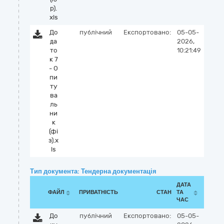
р).
xls
До
публічний
Експортовано:
05-05-
да
2026,
то
10:21:49
к 7
- О
пи
ту
ва
ль
ни
к
(фі
з).x
ls
Тип документа: Тендерна документація
ДАТА
ФАЙЛ
ПРИВАТНІСТЬ
СТАН
ТА
ЧАС
До
публічний
Експортовано:
05-05-