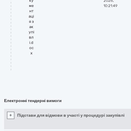
ку
2026,
ме
10:21:49
нт
аці
я з
ак
упі
вл
і.d
oc
x
Електронні тендерні вимоги
+
Підстави для відмови в участі у процедурі закупівлі