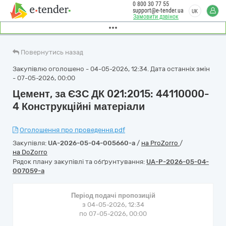
0 800 30 77 55
support@e-tender.ua
UK
Замовити дзвінок
Повернутись назад
Закупівлю оголошено - 04-05-2026, 12:34. Дата останніх змін
- 07-05-2026, 00:00
Цемент, за ЄЗС ДК 021:2015: 44110000-
4 Конструкційні матеріали
Оголошення про проведення.pdf
Закупівля:
UA-2026-05-04-005660-a
/
на ProZorro
/
на DoZorro
Рядок плану закупівлі та обґрунтування:
UA-P-2026-05-04-
007059-a
Період подачі пропозицій
з 04-05-2026, 12:34
по 07-05-2026, 00:00