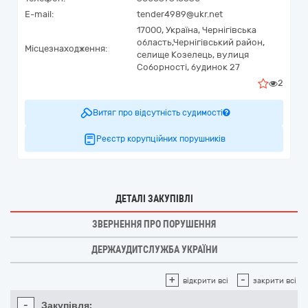
E-mail:
tender4989@ukr.net
17000,
Україна
,
Чернігівська
область,
Чернігівський район,
Місцезнаходження:
селище Козелець,
вулиця
Соборності, будинок 27
2
Витяг про відсутність судимості
Реєстр корупційних порушників
ДЕТАЛІ ЗАКУПІВЛІ
ЗВЕРНЕННЯ ПРО ПОРУШЕННЯ
ДЕРЖАУДИТСЛУЖБА УКРАЇНИ
+
-
відкрити всі
закрити всі
-
Закупівля: