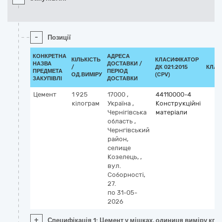
-
Позиції
КОНКРЕТНА
АДРЕСА
КІЛЬКІСТЬ
КЛАСИФІКАТОР
НАЗВА
ДОСТАВКИ /
/
ДК 021:2015
КЛАС
ПРЕДМЕТА
ПЕРІОД
ОД.ВИМІРУ
(CPV)
ЗАКУПІВЛІ
ДОСТАВКИ
Цемент
1 925
17000
,
44110000-4
кілограм
Україна
,
Конструкційні
Чернігівська
матеріали
область
,
Чернгівський
район,
селище
Козелець,
,
вул.
Соборності,
27.
по 31-05-
2026
+
Специфікація 1: Цемент у мішках, одиниця виміру кг