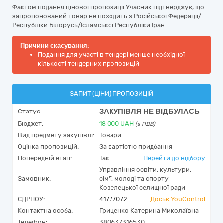
Фактом подання цінової пропозиції Учасник підтверджує, що
запропонований товар не походить з Російської Федерації/
Республіки Білорусь/Ісламської Республіки Іран.
Причини скасування:
Подання для участі в тендері менше необхідної
кількості тендерних пропозицій
ЗАПИТ (ЦІНИ) ПРОПОЗИЦІЙ
ЗАКУПІВЛЯ НЕ ВІДБУЛАСЬ
Статус:
Бюджет:
18 000
UAH
(з ПДВ)
Вид предмету закупівлі:
Товари
Оцінка пропозицій:
За вартістю придбання
Попередній етап:
Так
Перейти до відбору
Управління освіти, культури,
Замовник:
сім'ї, молоді та спорту
Козелецької селищної ради
ЄДРПОУ:
41777072
Досьє YouControl
Контактна особа:
Гриценко Катерина Миколаївна
Телефон:
380637316530