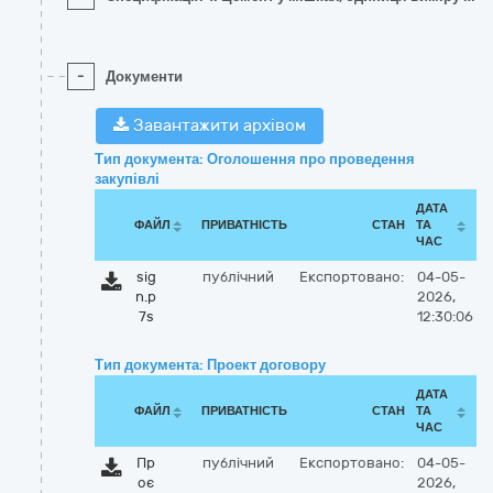
-
Документи
Завантажити архівом
Тип документа: Оголошення про проведення
закупівлі
ДАТА
ФАЙЛ
ПРИВАТНІСТЬ
СТАН
ТА
ЧАС
sig
публічний
Експортовано:
04-05-
n.p
2026,
7s
12:30:06
Тип документа: Проект договору
ДАТА
ФАЙЛ
ПРИВАТНІСТЬ
СТАН
ТА
ЧАС
Пр
публічний
Експортовано:
04-05-
оє
2026,