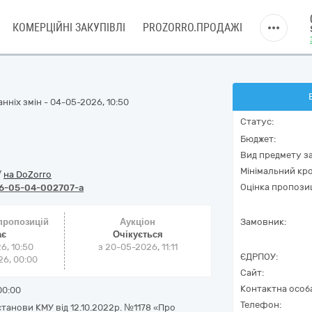
КОМЕРЦІЙНІ ЗАКУПІВЛІ
PROZORRO.ПРОДАЖІ
нніх змін - 04-05-2026, 10:50
Статус:
Бюджет:
Вид предмету за
Мінімальний кро
/
на DoZorro
Оцінка пропозиц
6-05-04-002707-a
 пропозицій
Аукціон
Замовник:
ає
Очікується
6, 10:50
з
20-05-2026, 11:11
ЄДРПОУ:
6, 00:00
Сайт:
Контактна особ
00:00
Телефон:
танови КМУ від 12.10.2022р. №1178 «Про