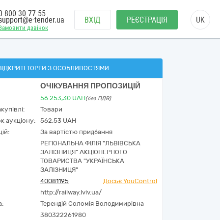
0 800 30 77 55
support@e-tender.ua
ВХІД
РЕЄСТРАЦІЯ
UK
Замовити дзвінок
ВІДКРИТІ ТОРГИ З ОСОБЛИВОСТЯМИ
ОЧІКУВАННЯ ПРОПОЗИЦІЙ
56 253,30
UAH
(без ПДВ)
купівлі:
Товари
к аукціону:
562,53 UAH
ій:
За вартістю придбання
РЕГІОНАЛЬНА ФІЛІЯ "ЛЬВІВСЬКА
ЗАЛІЗНИЦЯ" АКЦІОНЕРНОГО
ТОВАРИСТВА "УКРАЇНСЬКА
ЗАЛІЗНИЦЯ"
40081195
Досьє YouControl
http://railway.lviv.ua/
а:
Терендій Соломія Володимирівна
380322261980