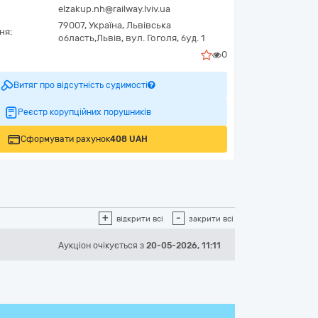
elzakup.nh@railway.lviv.ua
79007,
Україна
,
Львівська
ня:
область,
Львів,
вул. Гоголя, буд. 1
0
Витяг про відсутність судимості
Реєстр корупційних порушників
Сформувати рахунок
408 UAH
+
-
відкрити всі
закрити всі
Аукціон
очікується
з
20-05-2026, 11:11