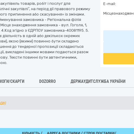
купівель товарів, робіт і послуг для
E-mail:
ічні закупівлі”, на період дії правового режиму
Місцезнаходжен
 його припинення або скасування» із змінами.
йменування замовника - Регіональна філія
 Місце знаходження замовника - вул. Гоголя, 1,
. 4.Код згідно з ЄДРПОУ замовника-40081195. 5.
 діяльність в одній або декількох окремих
ви), якою (якими) повинно бути складено
ошення до тендерної пропозиції складаються
ії, викладені іншими мовами подаються разом
ову. Тексти повинні бути автентичними,
вою.
МОГИ/СКАРГИ
DOZORRO
ДЕРЖАУДИТСЛУЖБА УКРАЇНИ
ПДВ)
КІЛЬКІСТЬ /
АДРЕСА ДОСТАВКИ /
СТРОК ПОСТАВКИ/