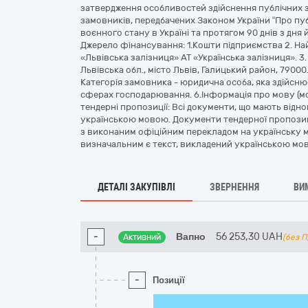
затвердження особливостей здійснення публічних за
замовників, передбачених Законом України “Про публ
воєнного стану в Україні та протягом 90 днів з дня
Джерело фінансування: 1.Кошти підприємства 2. На
«Львівська залізниця» АТ «Українська залізниця». 3.
Львівська обл., місто Львів, Галицький район, 79000
Категорія замовника - юридична особа, яка здійснює
сферах господарювання. 6.Інформація про мову (мо
тендерні пропозиції: Всі документи, що мають відн
українською мовою. Документи тендерної пропозиц
з виконаним офіційним перекладом на українську м
визначальним є текст, викладений українською мо
ДЕТАЛІ ЗАКУПІВЛІ
ЗВЕРНЕННЯ
ВИ
-
Вапно
56 253,30
UAH
Активний
(без 
-
Позиції