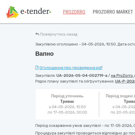
PROZORRO
PROZORRO MARKET
Повернутись назад
Закупівлю оголошено - 04-05-2026, 10:50. Дата оста
Вапно
Оголошення про проведення.pdf
Закупівля:
UA-2026-05-04-002719-a
/
на ProZorro
Рядок плану закупівлі та обґрунтування:
UA-P-202
Період уточнень
Період подачі
Триває
Трив
з 04-05-2026, 10:50
з 04-05-202
по 17-05-2026, 00:00
по 20-05-202
Період оскарження умов закупівлі - по
17-05-2026, 
Процедура закупівлі проводиться відповідно до пос