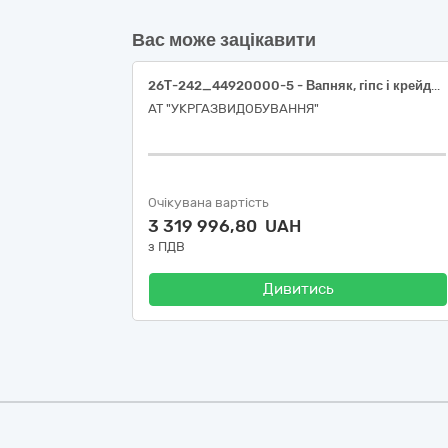
Вас може зацікавити
26Т-242_44920000-5 - Вапняк, гіпс і крейда (Вапно негашене)
АТ "УКРГАЗВИДОБУВАННЯ"
Очікувана вартість
3 319 996,80 UAH
з ПДВ
Дивитись