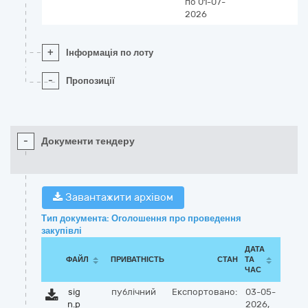
по 01-07-
2026
+
Інформація по лоту
-
Пропозиції
-
Документи тендеру
Завантажити архівом
Тип документа: Оголошення про проведення
закупівлі
ДАТА
ФАЙЛ
ПРИВАТНІСТЬ
СТАН
ТА
ЧАС
sig
публічний
Експортовано:
03-05-
n.p
2026,