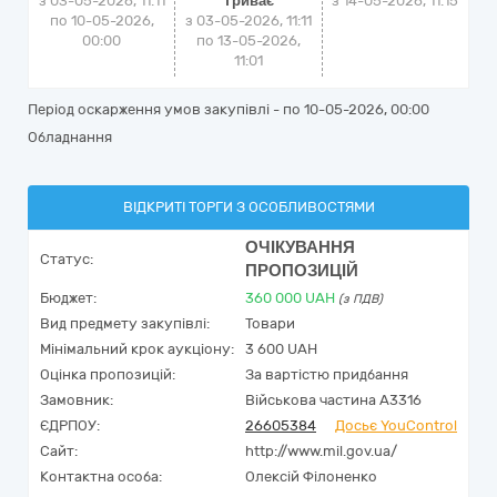
з 03-05-2026, 11:11
Триває
з
14-05-2026, 11:15
по 10-05-2026,
з 03-05-2026, 11:11
00:00
по 13-05-2026,
11:01
Період оскарження умов закупівлі - по
10-05-2026, 00:00
Обладнання
ВІДКРИТІ ТОРГИ З ОСОБЛИВОСТЯМИ
ОЧІКУВАННЯ
Статус:
ПРОПОЗИЦІЙ
Бюджет:
360 000
UAH
(з ПДВ)
Вид предмету закупівлі:
Товари
Мінімальний крок аукціону:
3 600 UAH
Оцінка пропозицій:
За вартістю придбання
Замовник:
Військова частина А3316
ЄДРПОУ:
26605384
Досьє YouControl
Сайт:
http://www.mil.gov.ua/
Контактна особа:
Олексій Філоненко