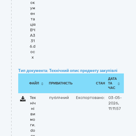
ок
ум
ен
та
ція
ВЧ
А3
31
6.d
oc
x
Тип документа: Технічний опис предмету закупівлі
ДАТА
ФАЙЛ
ПРИВАТНІСТЬ
СТАН
ТА
ЧАС
Тех
публічний
Експортовано:
03-05-
ніч
2026,
ні
11:11:57
ви
мо
ги.
do
cx