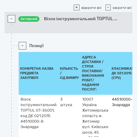
+
-
відкрити всі
закрити всі
-
Візок інструментальний TOPTUL
...
Активний
-
Позиції
АДРЕСА
ДОСТАВКИ /
СТРОК
КОНКРЕТНА НАЗВА
КІЛЬКІСТЬ
КЛАСИФІКАТО
ПОСТАВКИ/
ПРЕДМЕТА
/
ДК 021:2015
ВИКОНАННЯ
ЗАКУПІВЛІ
ОД.ВИМІРУ
(CPV)
РОБІТ/
НАДАННЯ
ПОСЛУГ:
Візок
3
10007
44510000-8
інструментальний
штука
Україна
Знаряддя
TOPTUL GT-36001,
Житомирська
код ДК 021:2015
область
м.
44510000-8
Житомир
Знаряддя
вул. Київське
шосе, 45.