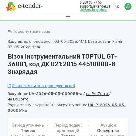
0 800 30 77 55
support@e-tender.ua
UK
Замовити дзвінок
Повернутись назад
Закупівлю оголошено - 03-05-2026, 11:11. Дата останніх змін -
03-05-2026, 11:14
Візок інструментальний TOPTUL GT-
36001, код ДК 021:2015 44510000-8
Знаряддя
Оголошення про проведення.pdf
Закупівля:
UA-2026-05-03-000088-a
/
на ProZorro
/
на DoZorro
Рядок плану закупівлі та обґрунтування:
UA-P-2026-05-03-
000061-a
Період уточнень
Період подачі
Аукціон
Триває
пропозицій
Очікується