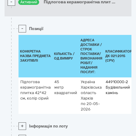
-
Підлогова керамогранітна плит
...
Активний
-
Позиції
АДРЕСА
ДОСТАВКИ /
СТРОК
КОНКРЕТНА
КЛАСИФІКАТОР
КІЛЬКІСТЬ /
ПОСТАВКИ/
НАЗВА ПРЕДМЕТА
ДК 021:2015
ОД.ВИМІРУ
ВИКОНАННЯ
ЗАКУПІВЛІ
(CPV)
РОБІТ/
НАДАННЯ
ПОСЛУГ:
Підлогова
45
Україна
44910000-2
керамогранітна
метр
Харківська
Будівельний
плитка 42*42
квадратний
область
камінь
см, колір сірий
Харків
по 20-05-
2026
+
Інформація по лоту