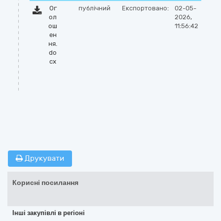
Ог
публічний
Експортовано:
02-05-
ол
2026,
ош
11:56:42
ен
ня.
do
cx
Друкувати
Корисні посилання
Інші закупівлі в регіоні