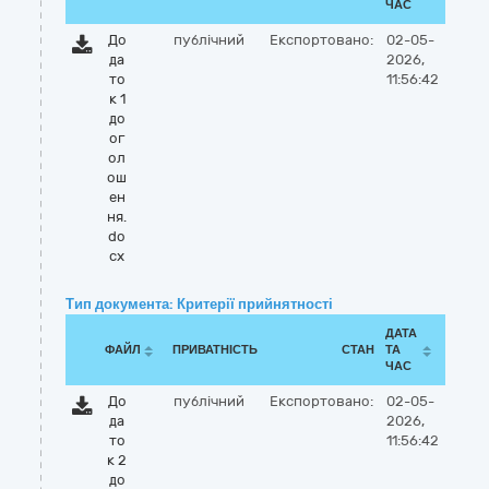
ЧАС
До
публічний
Експортовано:
02-05-
да
2026,
то
11:56:42
к 1
до
ог
ол
ош
ен
ня.
do
cx
Тип документа: Критерії прийнятності
ДАТА
ФАЙЛ
ПРИВАТНІСТЬ
СТАН
ТА
ЧАС
До
публічний
Експортовано:
02-05-
да
2026,
то
11:56:42
к 2
до