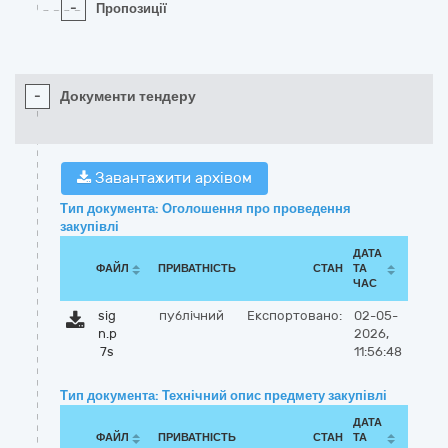
-
Пропозиції
-
Документи тендеру
Завантажити архівом
Тип документа: Оголошення про проведення
закупівлі
ДАТА
ФАЙЛ
ПРИВАТНІСТЬ
СТАН
ТА
ЧАС
sig
публічний
Експортовано:
02-05-
n.p
2026,
7s
11:56:48
Тип документа: Технічний опис предмету закупівлі
ДАТА
ФАЙЛ
ПРИВАТНІСТЬ
СТАН
ТА