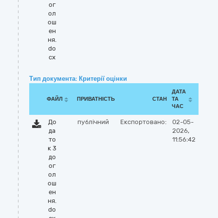
ог
ол
ош
ен
ня.
do
cx
Тип документа: Критерії оцінки
ДАТА
ФАЙЛ
ПРИВАТНІСТЬ
СТАН
ТА
ЧАС
До
публічний
Експортовано:
02-05-
да
2026,
то
11:56:42
к 3
до
ог
ол
ош
ен
ня.
do