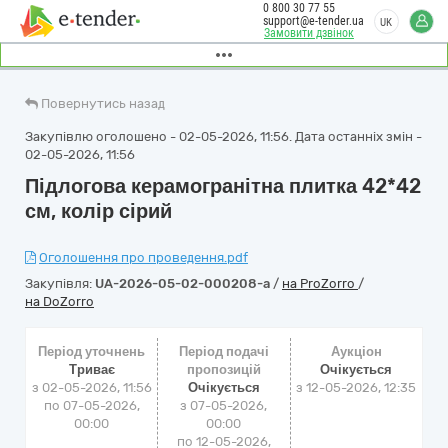
0 800 30 77 55
support@e-tender.ua
UK
Замовити дзвінок
Повернутись назад
Закупівлю оголошено - 02-05-2026, 11:56. Дата останніх змін -
02-05-2026, 11:56
Підлогова керамогранітна плитка 42*42
см, колір сірий
Оголошення про проведення.pdf
Закупівля:
UA-2026-05-02-000208-a
/
на ProZorro
/
на DoZorro
Період уточнень
Період подачі
Аукціон
Триває
пропозицій
Очікується
з 02-05-2026, 11:56
Очікується
з
12-05-2026, 12:35
по 07-05-2026,
з 07-05-2026,
00:00
00:00
по 12-05-2026,