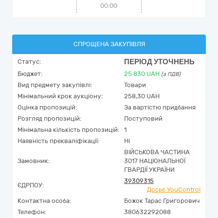
00:00
СПРОЩЕНА ЗАКУПІВЛЯ
ПЕРІОД УТОЧНЕНЬ
Статус:
Бюджет:
25 830
UAH
(з ПДВ)
Вид предмету закупівлі:
Товари
Мінімальний крок аукціону:
258,30 UAH
Оцінка пропозицій:
За вартістю придбання
Розгляд пропозицій:
Поступовий
Мінімальна кількість пропозицій:
1
Наявність прекваліфікації:
Ні
ВІЙСЬКОВА ЧАСТИНА
Замовник:
3017 НАЦІОНАЛЬНОЇ
ГВАРДІЇ УКРАЇНИ
39309315
ЄДРПОУ:
Досьє YouControl
Контактна особа:
Божок Тарас Григорович
Телефон:
380632292088