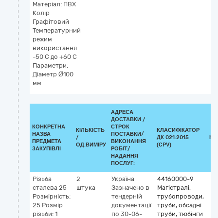
Матеріал: ПВХ
Колір
Графітовий
Температурний
режим
використання
-50 С до +60 С
Параметри:
Діаметр Ø100
мм
АДРЕСА
ДОСТАВКИ /
КОНКРЕТНА
СТРОК
КІЛЬКІСТЬ
КЛАСИФІКАТОР
НАЗВА
ПОСТАВКИ/
/
ДК 021:2015
КЛ
ПРЕДМЕТА
ВИКОНАННЯ
ОД.ВИМІРУ
(CPV)
ЗАКУПІВЛІ
РОБІТ/
НАДАННЯ
ПОСЛУГ:
Різьба
2
Україна
44160000-9
сталева 25
штука
Зазначено в
Магістралі,
Розмірність:
тендерній
трубопроводи,
25 Розмір
документації
труби, обсадні
різьби: 1
по 30-06-
труби, тюбінги