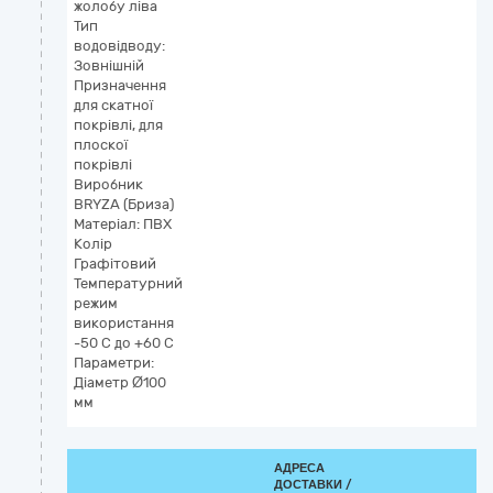
жолобу ліва
Тип
водовідводу:
Зовнішній
Призначення
для скатної
покрівлі, для
плоскої
покрівлі
Виробник
BRYZA (Бриза)
Матеріал: ПВХ
Колір
Графітовий
Температурний
режим
використання
-50 С до +60 С
Параметри:
Діаметр Ø100
мм
АДРЕСА
ДОСТАВКИ /