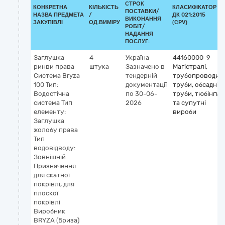
СТРОК
КОНКРЕТНА
КІЛЬКІСТЬ
КЛАСИФІКАТОР
ПОСТАВКИ/
НАЗВА ПРЕДМЕТА
/
ДК 021:2015
ВИКОНАННЯ
ЗАКУПІВЛІ
ОД.ВИМІРУ
(CPV)
РОБІТ/
НАДАННЯ
ПОСЛУГ:
Заглушка
4
Україна
44160000-9
ринви права
штука
Зазначено в
Магістралі,
Система Bryza
тендерній
трубопроводи,
100 Тип:
документації
труби, обсадні
Водостічна
по 30-06-
труби, тюбінги
система Тип
2026
та супутні
елементу:
вироби
Заглушка
жолобу права
Тип
водовідводу:
Зовнішній
Призначення
для скатної
покрівлі, для
плоскої
покрівлі
Виробник
BRYZA (Бриза)