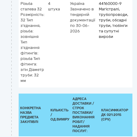
Різьба
4
Україна
44160000-9
сталева 32
штука
Зазначено в
Магістралі,
Розмірність:
тендерній
трубопроводи,
32 Тип
документації
труби, обсадні
з'єднання,
по 30-06-
труби, тюбінги
різьба:
2026
та супутні
зовнішня
вироби
Тип
з'єднання
фітингів:
різьба Тип
фітинга:
згін Діаметр
труби: 32
мм
АДРЕСА
ДОСТАВКИ /
КОНКРЕТНА
СТРОК
КІЛЬКІСТЬ
КЛАСИФІКАТОР
НАЗВА
ПОСТАВКИ/
/
ДК 021:2015
К
ПРЕДМЕТА
ВИКОНАННЯ
ОД.ВИМІРУ
(CPV)
ЗАКУПІВЛІ
РОБІТ/
НАДАННЯ
ПОСЛУГ: