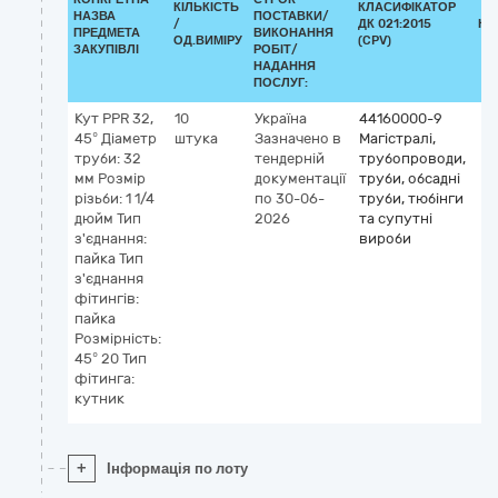
КІЛЬКІСТЬ
КЛАСИФІКАТОР
НАЗВА
ПОСТАВКИ/
/
ДК 021:2015
КЛ
ПРЕДМЕТА
ВИКОНАННЯ
ОД.ВИМІРУ
(CPV)
ЗАКУПІВЛІ
РОБІТ/
НАДАННЯ
ПОСЛУГ:
Кут PPR 32,
10
Україна
44160000-9
45° Діаметр
штука
Зазначено в
Магістралі,
труби: 32
тендерній
трубопроводи,
мм Розмір
документації
труби, обсадні
різьби: 1 1/4
по 30-06-
труби, тюбінги
дюйм Тип
2026
та супутні
з'єднання:
вироби
пайка Тип
з'єднання
фітингів:
пайка
Розмірність:
45° 20 Тип
фітинга:
кутник
+
Інформація по лоту