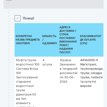
-
Позиції
АДРЕСА
ДОСТАВКИ /
СТРОК
КОНКРЕТНА
КІЛЬКІСТЬ
КЛАСИФІКАТОР
ПОСТАВКИ/
НАЗВА ПРЕДМЕТА
/
ДК 021:2015
ВИКОНАННЯ
ЗАКУПІВЛІ
ОД.ВИМІРУ
(CPV)
РОБІТ/
НАДАННЯ
ПОСЛУГ:
Муфта труби
4
Україна
44160000-9
водостічної 100
штука
Зазначено
Магістралі,
Система Bryza
в тендерній
трубопроводи,
100
документаії
труби, обсадні
Застосування:
по 30-06-
труби, тюбінги
з’єднання
2026
та супутні
водостічної
вироби
труби
діаметром 90
мм Тип
елементу: