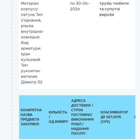
Матеріал
по 30-06-
труби, тюбінги
корпусу:
2026
та супутні
латунь Тип
вироби
з'єднання,
різьба:
внутрішня-
зовнішня
Вид
арматури:
кран
кульовий
Тип
рукоятки:
метелик
Діаметр 32
АДРЕСА
ДОСТАВКИ /
КОНКРЕТНА
СТРОК
КІЛЬКІСТЬ
КЛАСИФІКАТОР
НАЗВА
ПОСТАВКИ/
/
ДК 021:2015
КЛ
ПРЕДМЕТА
ВИКОНАННЯ
ОД.ВИМІРУ
(CPV)
ЗАКУПІВЛІ
РОБІТ/
НАДАННЯ
ПОСЛУГ: