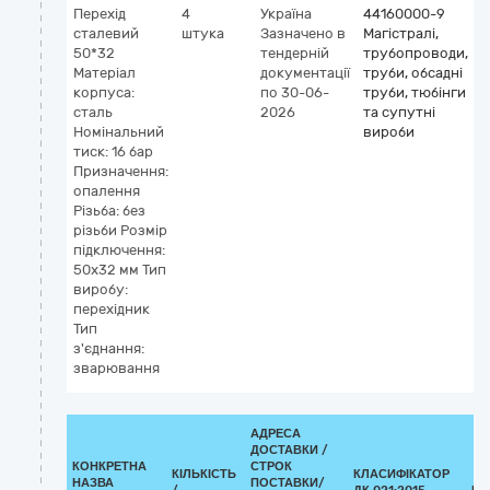
Перехід
4
Україна
44160000-9
сталевий
штука
Зазначено в
Магістралі,
50*32
тендерній
трубопроводи,
Матеріал
документації
труби, обсадні
корпуса:
по 30-06-
труби, тюбінги
сталь
2026
та супутні
Номінальний
вироби
тиск: 16 бар
Призначення:
опалення
Різьба: без
різьби Розмір
підключення:
50x32 мм Тип
виробу:
перехідник
Тип
з'єднання:
зварювання
АДРЕСА
ДОСТАВКИ /
КОНКРЕТНА
СТРОК
КІЛЬКІСТЬ
КЛАСИФІКАТОР
НАЗВА
ПОСТАВКИ/