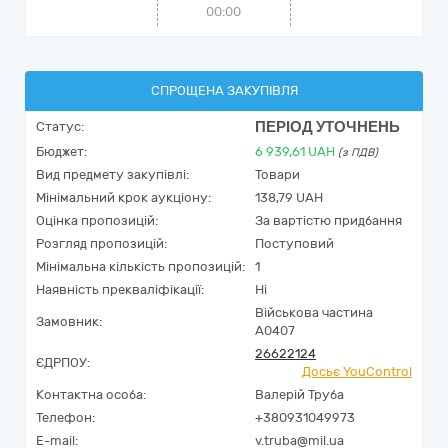
00:00
СПРОЩЕНА ЗАКУПІВЛЯ
ПЕРІОД УТОЧНЕНЬ
Статус:
Бюджет:
6 939,61
UAH
(з ПДВ)
Вид предмету закупівлі:
Товари
Мінімальний крок аукціону:
138,79 UAH
Оцінка пропозицій:
За вартістю придбання
Розгляд пропозицій:
Поступовий
Мінімальна кількість пропозицій:
1
Наявність прекваліфікації:
Ні
Військова частина
Замовник:
А0407
26622124
ЄДРПОУ:
Досьє YouControl
Контактна особа:
Валерій Труба
Телефон:
+380931049973
E-mail:
v.truba@mil.ua