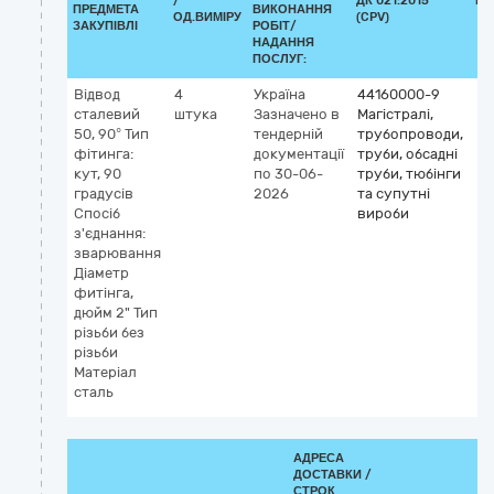
/
ДК 021:2015
КЛ
ПРЕДМЕТА
ВИКОНАННЯ
ОД.ВИМІРУ
(CPV)
ЗАКУПІВЛІ
РОБІТ/
НАДАННЯ
ПОСЛУГ:
Відвод
4
Україна
44160000-9
сталевий
штука
Зазначено в
Магістралі,
50, 90° Тип
тендерній
трубопроводи,
фітинга:
документації
труби, обсадні
кут, 90
по 30-06-
труби, тюбінги
градусів
2026
та супутні
Спосіб
вироби
з'єднання:
зварювання
Діаметр
фитінга,
дюйм 2" Тип
різьби без
різьби
Матеріал
сталь
АДРЕСА
ДОСТАВКИ /
СТРОК