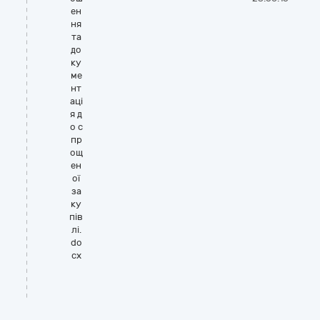
ен
ня
та
до
ку
ме
нт
аці
я д
о с
пр
ощ
ен
ої
за
ку
пів
лі.
do
cx