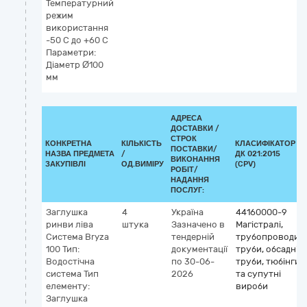
Температурний
режим
використання
-50 С до +60 С
Параметри:
Діаметр Ø100
мм
АДРЕСА
ДОСТАВКИ /
СТРОК
КОНКРЕТНА
КІЛЬКІСТЬ
КЛАСИФІКАТОР
ПОСТАВКИ/
НАЗВА ПРЕДМЕТА
/
ДК 021:2015
ВИКОНАННЯ
ЗАКУПІВЛІ
ОД.ВИМІРУ
(CPV)
РОБІТ/
НАДАННЯ
ПОСЛУГ:
Заглушка
4
Україна
44160000-9
ринви ліва
штука
Зазначено в
Магістралі,
Система Bryza
тендерній
трубопроводи,
100 Тип:
документації
труби, обсадні
Водостічна
по 30-06-
труби, тюбінги
система Тип
2026
та супутні
елементу:
вироби
Заглушка