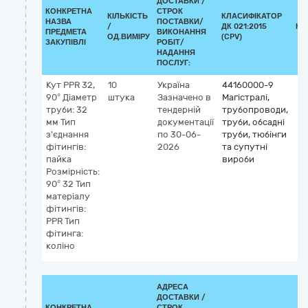
ДОСТАВКИ /
КОНКРЕТНА
СТРОК
КІЛЬКІСТЬ
КЛАСИФІКАТОР
НАЗВА
ПОСТАВКИ/
/
ДК 021:2015
КЛ
ПРЕДМЕТА
ВИКОНАННЯ
ОД.ВИМІРУ
(CPV)
ЗАКУПІВЛІ
РОБІТ/
НАДАННЯ
ПОСЛУГ:
Кут PPR 32,
10
Україна
44160000-9
90° Діаметр
штука
Зазначено в
Магістралі,
труби: 32
тендерній
трубопроводи,
мм Тип
документації
труби, обсадні
з'єднання
по 30-06-
труби, тюбінги
фітингів:
2026
та супутні
пайка
вироби
Розмірність:
90° 32 Тип
матеріалу
фітингів:
PPR Тип
фітинга:
коліно
АДРЕСА
ДОСТАВКИ /
КОНКРЕТНА
СТРОК