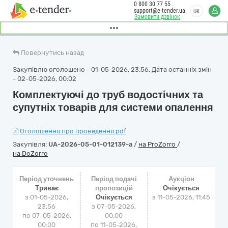
0 800 30 77 55
support@e-tender.ua
UK
Замовити дзвінок
Повернутись назад
Закупівлю оголошено - 01-05-2026, 23:56. Дата останніх змін
- 02-05-2026, 00:02
Комплектуючі до труб водостічних та
супутніх товарів для системи опалення
Оголошення про проведення.pdf
Закупівля:
UA-2026-05-01-012139-a
/
на ProZorro
/
на DoZorro
Період уточнень
Період подачі
Аукціон
Триває
пропозицій
Очікується
з 01-05-2026,
Очікується
з
11-05-2026, 11:45
23:56
з 07-05-2026,
по 07-05-2026,
00:00
00:00
по 11-05-2026,