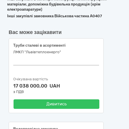
матеріали; допоміжна будівельна продукція (крім
електроапаратури)
Інші закупівлі замовника Військова частина А0407
Вас може зацікавити
Труби сталеві в асортименті
ЛМКП "Львівтеплоенерго"
Очікувана вартість
17 038 000,00 UAH
з ПДВ
Дивитись
Водопровідна арматура