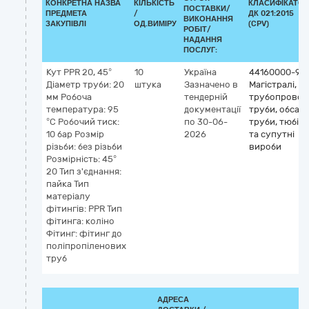
КОНКРЕТНА НАЗВА
КІЛЬКІСТЬ
КЛАСИФІКАТОР
ПОСТАВКИ/
ПРЕДМЕТА
/
ДК 021:2015
ВИКОНАННЯ
ЗАКУПІВЛІ
ОД.ВИМІРУ
(CPV)
РОБІТ/
НАДАННЯ
ПОСЛУГ:
Кут PPR 20, 45°
10
Україна
44160000-9
Діаметр труби: 20
штука
Зазначено в
Магістралі,
мм Робоча
тендерній
трубопровод
температура: 95
документації
труби, обсадн
°C Робочий тиск:
по 30-06-
труби, тюбін
10 бар Розмір
2026
та супутні
різьби: без різьби
вироби
Розмірність: 45°
20 Тип з'єднання:
пайка Тип
матеріалу
фітингів: PPR Тип
фітинга: коліно
Фітинг: фітинг до
поліпропіленових
труб
АДРЕСА