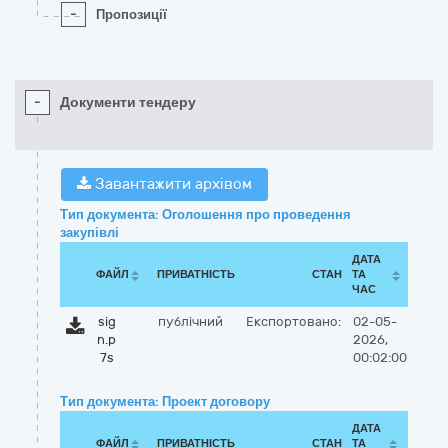
-
Пропозиції
-
Документи тендеру
Завантажити архівом
Тип документа: Оголошення про проведення
закупівлі
ДАТА
ФАЙЛ
ПРИВАТНІСТЬ
СТАН
ТА
ЧАС
sig
публічний
Експортовано:
02-05-
n.p
2026,
7s
00:02:00
Тип документа: Проект договору
ДАТА
ФАЙЛ
ПРИВАТНІСТЬ
СТАН
ТА