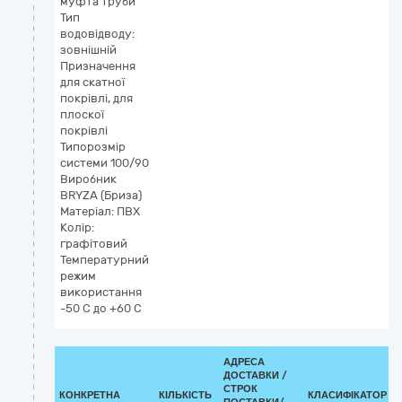
муфта труби
Тип
водовідводу:
зовнішній
Призначення
для скатної
покрівлі, для
плоскої
покрівлі
Типорозмір
системи 100/90
Виробник
BRYZA (Бриза)
Матеріал: ПВХ
Колір:
графітовий
Температурний
режим
використання
-50 С до +60 С
АДРЕСА
ДОСТАВКИ /
СТРОК
КОНКРЕТНА
КІЛЬКІСТЬ
КЛАСИФІКАТОР