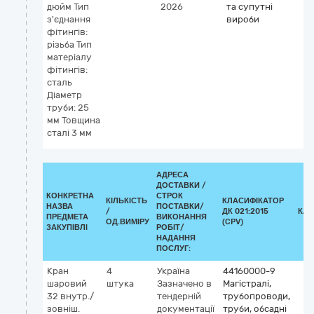
дюйм Тип
2026
та супутні
з'єднання
вироби
фітингів:
різьба Тип
матеріалу
фітингів:
сталь
Діаметр
труби: 25
мм Товщина
сталі 3 мм
АДРЕСА
ДОСТАВКИ /
КОНКРЕТНА
СТРОК
КІЛЬКІСТЬ
КЛАСИФІКАТОР
НАЗВА
ПОСТАВКИ/
/
ДК 021:2015
КЛА
ПРЕДМЕТА
ВИКОНАННЯ
ОД.ВИМІРУ
(CPV)
ЗАКУПІВЛІ
РОБІТ/
НАДАННЯ
ПОСЛУГ:
Кран
4
Україна
44160000-9
шаровий
штука
Зазначено в
Магістралі,
32 внутр./
тендерній
трубопроводи,
зовніш.
документації
труби, обсадні