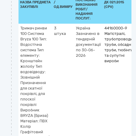
ПОСТАВКИ/
НАЗВА ПРЕДМЕТА
/
ДК 021:2015
ВИКОНАННЯ
ЗАКУПІВЛІ
ОД.ВИМІРУ
(CPV)
РОБІТ/
НАДАННЯ
ПОСЛУГ:
Тримач ринви
3
Україна
44160000-9
100 Система
штука
Зазначено в
Магістралі,
Bryza 100 Тип:
тендерній
трубопроводи,
Водостічна
документації
труби, обсадні
система Тип
по 30-06-
труби, тюбінги
елементу:
2026
та супутні
Кронштейн
вироби
жолобу Тип
водовідводу:
Зовнішній
Призначення
для скатної
покрівлі, для
плоскої
покрівлі
Виробник
BRYZA (Бриза)
Матеріал: ПВХ
Колір
Графітовий