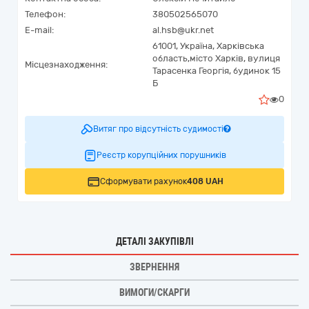
Телефон:
380502565070
E-mail:
al.hsb@ukr.net
61001,
Україна
,
Харківська
область,
місто Харків,
вулиця
Місцезнаходження:
Тарасенка Георгія, будинок 15
Б
0
Витяг про відсутність судимості
Реєстр корупційних порушників
Сформувати рахунок
408 UAH
ДЕТАЛІ ЗАКУПІВЛІ
ЗВЕРНЕННЯ
ВИМОГИ/СКАРГИ