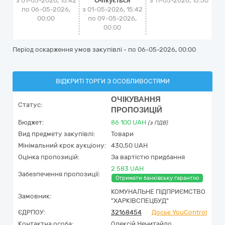
з 01-05-2026, 15:42
Очікується
з
11-05-2026, 15:50
по 06-05-2026,
з 01-05-2026, 15:42
00:00
по 09-05-2026,
00:00
Період оскарження умов закупівлі - по
06-05-2026, 00:00
ВІДКРИТІ ТОРГИ З ОСОБЛИВОСТЯМИ
ОЧІКУВАННЯ
Статус:
ПРОПОЗИЦІЙ
Бюджет:
86 100
UAH
(з ПДВ)
Вид предмету закупівлі:
Товари
Мінімальний крок аукціону:
430,50 UAH
Оцінка пропозицій:
За вартістю придбання
2 583 UAH
Забезпечення пропозиції:
Отримати банківську гарантію
КОМУНАЛЬНЕ ПІДПРИЄМСТВО
Замовник:
"ХАРКІВСПЕЦБУД"
ЄДРПОУ:
32168454
Досьє YouControl
Контактна особа:
Олексій Нечитайло