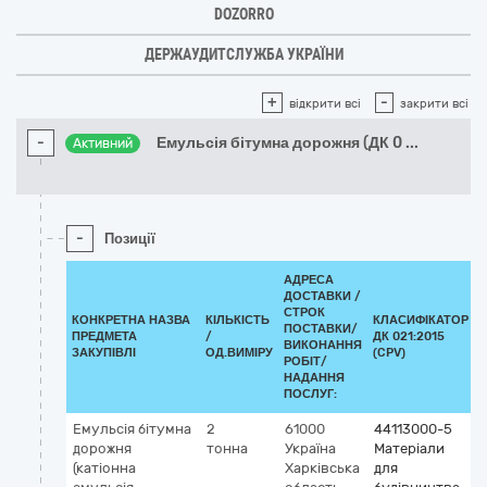
DOZORRO
ДЕРЖАУДИТСЛУЖБА УКРАЇНИ
+
-
відкрити всі
закрити всі
-
Емульсія бітумна дорожня (ДК 0
...
Активний
-
Позиції
АДРЕСА
ДОСТАВКИ /
СТРОК
КОНКРЕТНА НАЗВА
КІЛЬКІСТЬ
КЛАСИФІКАТОР
ПОСТАВКИ/
ПРЕДМЕТА
/
ДК 021:2015
ВИКОНАННЯ
ЗАКУПІВЛІ
ОД.ВИМІРУ
(CPV)
РОБІТ/
НАДАННЯ
ПОСЛУГ:
Емульсія бітумна
2
61000
44113000-5
дорожня
тонна
Україна
Матеріали
(катіонна
Харківська
для