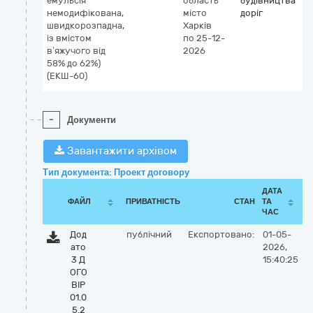
емульсія
область
будівництва
немодифікована,
місто
доріг
швидкорозпадна,
Харків
із вмістом
по 25-12-
в’яжучого від
2026
58% до 62%)
(ЕКШ-60)
-
Документи
Завантажити архівом
Тип документа: Проект договору
ДАТА
ФАЙЛ
ПРИВАТНІСТЬ
СТАН
ТА
ЧАС
Дод
публічний
Експортовано:
01-05-
ато
2026,
3 Д
15:40:25
ОГО
ВІР
01.0
5.2