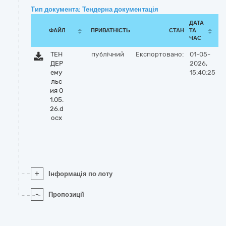
Тип документа: Тендерна документація
ДАТА
ФАЙЛ
ПРИВАТНІСТЬ
СТАН
ТА
ЧАС
ТЕН
публічний
Експортовано:
01-05-
ДЕР
2026,
ему
15:40:25
льс
ия 0
1.05.
26.d
ocx
+
Інформація по лоту
-
Пропозиції