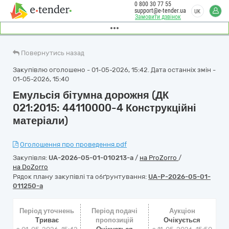
0 800 30 77 55
support@e-tender.ua
UK
Замовити дзвінок
Повернутись назад
Закупівлю оголошено - 01-05-2026, 15:42. Дата останніх змін -
01-05-2026, 15:40
Емульсія бітумна дорожня (ДК
021:2015: 44110000-4 Конструкційні
матеріали)
Оголошення про проведення.pdf
Закупівля:
UA-2026-05-01-010213-a
/
на ProZorro
/
на DoZorro
Рядок плану закупівлі та обґрунтування:
UA-P-2026-05-01-
011250-a
Період уточнень
Період подачі
Аукціон
Триває
пропозицій
Очікується