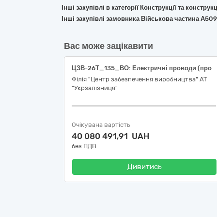
Інші закупівлі в категорії Конструкції та констр
Інші закупівлі замовника Військова частина А50
Вас може зацікавити
ЦЗВ-26Т_135_ВО: Електричні проводи (провід контактний НЛФ-100) (44310000-6 Вироби з дроту)
Філія "Центр забезпечення виробництва" АТ
"Укрзалізниця"
Очікувана вартість
40 080 491,91 UAH
без ПДВ
Дивитись