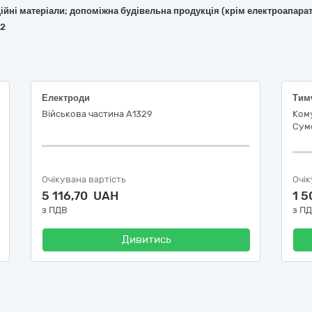
укційні матеріали; допоміжна будівельна продукція (крім електроапара
92
Електроди
Тим
Військова частина А1329
Ком
Сумс
Очікувана вартість
Очік
5 116,70 UAH
1 
з ПДВ
з П
Дивитись