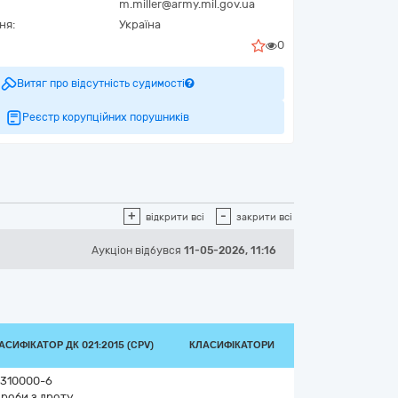
m.miller@army.mil.gov.ua
ня:
Україна
0
Витяг про відсутність судимості
Реєстр корупційних порушників
+
-
відкрити всі
закрити всі
Аукціон відбувся
11-05-2026, 11:16
АСИФІКАТОР ДК 021:2015 (CPV)
КЛАСИФІКАТОРИ
310000-6
роби з дроту