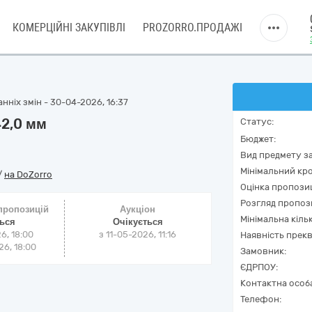
КОМЕРЦІЙНІ ЗАКУПІВЛІ
PROZORRO.ПРОДАЖІ
нніх змін - 30-04-2026, 16:37
42,0 мм
Статус:
Бюджет:
Вид предмету за
Мінімальний кро
/
на DoZorro
Оцінка пропозиц
Розгляд пропоз
 пропозицій
Аукціон
Мінімальна кіль
ться
Очікується
6, 18:00
з
11-05-2026, 11:16
Наявність прекв
6, 18:00
Замовник:
ЄДРПОУ:
Контактна особ
Телефон: