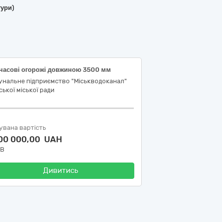
тури)
часові огорожі довжиною 3500 мм
унальне підприємство "Міськводоканал"
ької міської ради
увана вартість
500 000,00 UAH
ДВ
Дивитись