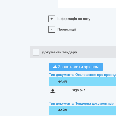
+
Інформація по лоту
-
Пропозиції
-
Документи тендеру
Завантажити архівом
Тип документа: Оголошення про провед
ФАЙЛ
sign.p7s
Тип документа: Тендерна документація
ФАЙЛ