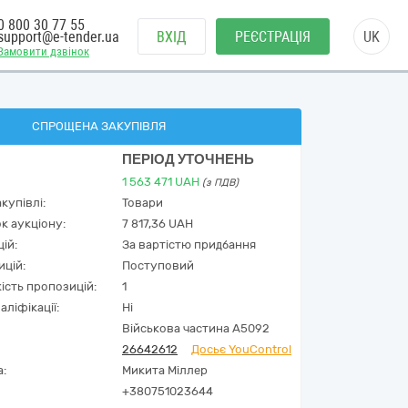
0 800 30 77 55
support@e-tender.ua
ВХІД
РЕЄСТРАЦІЯ
UK
Замовити дзвінок
СПРОЩЕНА ЗАКУПІВЛЯ
ПЕРІОД УТОЧНЕНЬ
1 563 471
UAH
(з ПДВ)
купівлі:
Товари
к аукціону:
7 817,36 UAH
ій:
За вартістю придбання
ицій:
Поступовий
кість пропозицій:
1
аліфікації:
Ні
Військова частина А5092
26642612
Досьє YouControl
а:
Микита Міллер
+380751023644