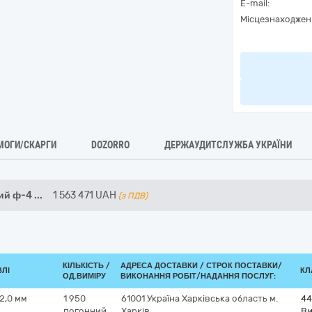
E-mail:
Місцезнаходжен
МОГИ/СКАРГИ
DOZORRO
ДЕРЖАУДИТСЛУЖБА УКРАЇНИ
ий ф-4
...
1 563 471
UAH
(з ПДВ)
КІЛЬКІСТЬ /
АДРЕСА ДОСТАВКИ /
СТРОК ПОСТАВКИ/
ВЛІ
КЛ
ОД.ВИМІРУ
ВИКОНАННЯ РОБІТ/НАДАННЯ ПОСЛУГ:
2,0 мм
1 950
61001
Україна
Харківська область
м.
44
погонний
Харків
Ви