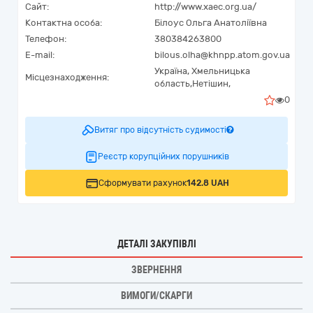
Сайт:
http://www.xaec.org.ua/
Контактна особа:
Білоус Ольга Анатоліївна
Телефон:
380384263800
E-mail:
bilous.olha@khnpp.atom.gov.ua
Україна
,
Хмельницька
Місцезнаходження:
область,
Нетішин,
0
Витяг про відсутність судимості
Реєстр корупційних порушників
Сформувати рахунок
142.8 UAH
ДЕТАЛІ ЗАКУПІВЛІ
ЗВЕРНЕННЯ
ВИМОГИ/СКАРГИ