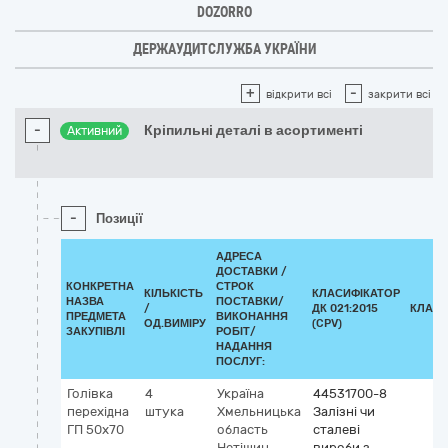
DOZORRO
ДЕРЖАУДИТСЛУЖБА УКРАЇНИ
+
-
відкрити всі
закрити всі
-
Кріпильні деталі в асортименті
Активний
-
Позиції
АДРЕСА
ДОСТАВКИ /
КОНКРЕТНА
СТРОК
КІЛЬКІСТЬ
КЛАСИФІКАТОР
НАЗВА
ПОСТАВКИ/
/
ДК 021:2015
КЛАСИ
ПРЕДМЕТА
ВИКОНАННЯ
ОД.ВИМІРУ
(CPV)
ЗАКУПІВЛІ
РОБІТ/
НАДАННЯ
ПОСЛУГ:
Голівка
4
Україна
44531700-8
перехідна
штука
Хмельницька
Залізні чи
ГП 50х70
область
сталеві
Нетішин
вироби з