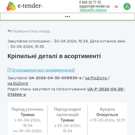
0 800 30 77 55
support@e-tender.ua
UK
Замовити дзвінок
Повернутись назад
Закупівлю оголошено - 30-04-2026, 15:34. Дата останніх змін
- 30-04-2026, 15:35
Кріпильні деталі в асортименті
Оголошення про проведення.pdf
Закупівля:
UA-2026-04-30-008830-a
/
на ProZorro
/
на DoZorro
Рядок плану закупівлі та обґрунтування:
UA-P-2026-04-28-
014266-a
Період уточнень
Період подачі
Аукціон
Триває
пропозицій
Очікується
з 30-04-2026,
Триває
з
13-05-2026, 12:31
15:34
з 30-04-2026,
по 09-05-2026,
15:34