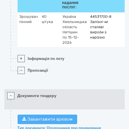
НАДАННЯ
ПОСЛУГ:
Зрошувач
40
Україна
44531700-8
пінний
штука
Хмельницька
Залізні чи
область
сталеві
Нетішин
вироби з
по 15-12-
наріззю
2026
+
Інформація по лоту
-
Пропозиції
-
Документи тендеру
Завантажити архівом
Тип документа: Оголошення про проведення