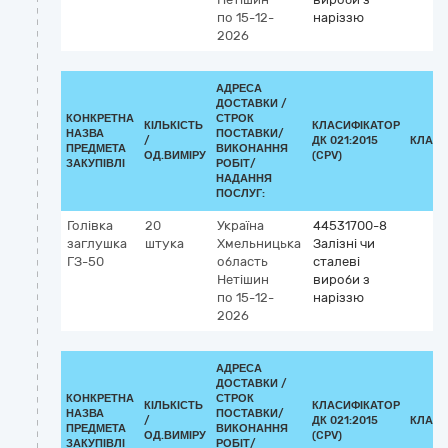
по 15-12-
наріззю
2026
АДРЕСА
ДОСТАВКИ /
КОНКРЕТНА
СТРОК
КІЛЬКІСТЬ
КЛАСИФІКАТОР
НАЗВА
ПОСТАВКИ/
/
ДК 021:2015
КЛАСИ
ПРЕДМЕТА
ВИКОНАННЯ
ОД.ВИМІРУ
(CPV)
ЗАКУПІВЛІ
РОБІТ/
НАДАННЯ
ПОСЛУГ:
Голівка
20
Україна
44531700-8
заглушка
штука
Хмельницька
Залізні чи
ГЗ-50
область
сталеві
Нетішин
вироби з
по 15-12-
наріззю
2026
АДРЕСА
ДОСТАВКИ /
КОНКРЕТНА
СТРОК
КІЛЬКІСТЬ
КЛАСИФІКАТОР
НАЗВА
ПОСТАВКИ/
/
ДК 021:2015
КЛАСИ
ПРЕДМЕТА
ВИКОНАННЯ
ОД.ВИМІРУ
(CPV)
ЗАКУПІВЛІ
РОБІТ/