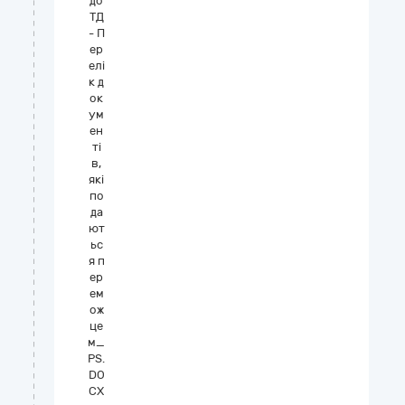
до
ТД
- П
ер
елі
к д
ок
ум
ен
ті
в,
які
по
да
ют
ьс
я п
ер
ем
ож
це
м_
PS.
DO
CX