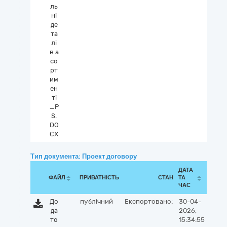
ль
ні
де
та
лі
в а
со
рт
им
ен
ті
_P
S.
DO
CX
Тип документа: Проект договору
ДАТА
ФАЙЛ
ПРИВАТНІСТЬ
СТАН
ТА
ЧАС
До
публічний
Експортовано:
30-04-
да
2026,
то
15:34:55