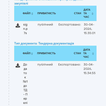
закупівлі
ДАТА
ФАЙЛ
ПРИВАТНІСТЬ
СТАН
ТА
ЧАС
sig
публічний
Експортовано:
30-04-
n.p
2026,
7s
15:35:01
Тип документа: Тендерна документація
ДАТА
ФАЙЛ
ПРИВАТНІСТЬ
СТАН
ТА
ЧАС
До
публічний
Експортовано:
30-04-
да
2026,
то
15:34:55
к
№1
до
ТД
- П
ер
елі