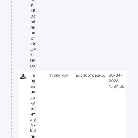
п.
45
Ос
об
ли
во
ст
ей
_P
S.
DO
CX
Те
публічний
Експортовано:
30-04-
нд
2026,
ер
15:34:55
на
до
ку
ме
нт
аці
я -
Крі
пи