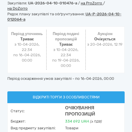
Закупівля:
UA-2026-04-10-010476-a
/
на ProZorro
/
на DoZorro
Рядок плану закупівлі та обґрунтування:
UA-P-2026-04-10-
012064-a
Період уточнень
Період подачі
Аукціон
Триває
пропозицій
Очікується
з 10-04-2026,
Триває
з
20-04-2026, 12:19
22:34
з 10-04-2026,
по 16-04-2026,
22:34
00:00
по 19-04-2026,
00:00
Період оскарження умов закупівлі - по
16-04-2026, 00:00
ВІДКРИТІ ТОРГИ З ОСОБЛИВОСТЯМИ
ОЧІКУВАННЯ
Статус:
ПРОПОЗИЦІЙ
Бюджет:
334 692
UAH
(з ПДВ)
Вид предмету закупівлі:
Товари