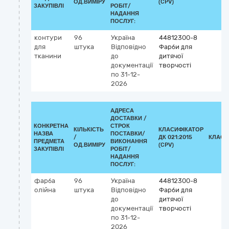
ОД.ВИМІРУ
(CPV)
ЗАКУПІВЛІ
РОБІТ/
НАДАННЯ
ПОСЛУГ:
контури
96
Україна
44812300-8
для
штука
Відповідно
Фарби для
тканини
до
дитячої
документації
творчості
по 31-12-
2026
АДРЕСА
ДОСТАВКИ /
КОНКРЕТНА
СТРОК
КІЛЬКІСТЬ
КЛАСИФІКАТОР
НАЗВА
ПОСТАВКИ/
/
ДК 021:2015
КЛАСИ
ПРЕДМЕТА
ВИКОНАННЯ
ОД.ВИМІРУ
(CPV)
ЗАКУПІВЛІ
РОБІТ/
НАДАННЯ
ПОСЛУГ:
фарба
96
Україна
44812300-8
олійна
штука
Відповідно
Фарби для
до
дитячої
документації
творчості
по 31-12-
2026