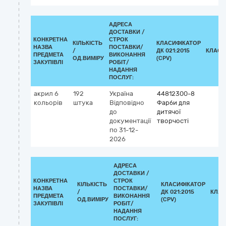
АДРЕСА
ДОСТАВКИ /
КОНКРЕТНА
СТРОК
КІЛЬКІСТЬ
КЛАСИФІКАТОР
НАЗВА
ПОСТАВКИ/
/
ДК 021:2015
КЛАСИ
ПРЕДМЕТА
ВИКОНАННЯ
ОД.ВИМІРУ
(CPV)
ЗАКУПІВЛІ
РОБІТ/
НАДАННЯ
ПОСЛУГ:
акрил 6
192
Україна
44812300-8
кольорів
штука
Відповідно
Фарби для
до
дитячої
документації
творчості
по 31-12-
2026
АДРЕСА
ДОСТАВКИ /
КОНКРЕТНА
СТРОК
КІЛЬКІСТЬ
КЛАСИФІКАТОР
НАЗВА
ПОСТАВКИ/
/
ДК 021:2015
КЛАС
ПРЕДМЕТА
ВИКОНАННЯ
ОД.ВИМІРУ
(CPV)
ЗАКУПІВЛІ
РОБІТ/
НАДАННЯ
ПОСЛУГ: