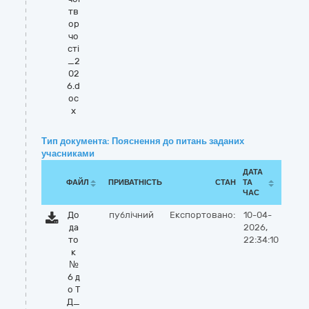
тв
ор
чо
сті
_2
02
6.d
oc
x
Тип документа: Пояснення до питань заданих
учасниками
ДАТА
ФАЙЛ
ПРИВАТНІСТЬ
СТАН
ТА
ЧАС
До
публічний
Експортовано:
10-04-
да
2026,
то
22:34:10
к
№
6 д
о Т
Д_