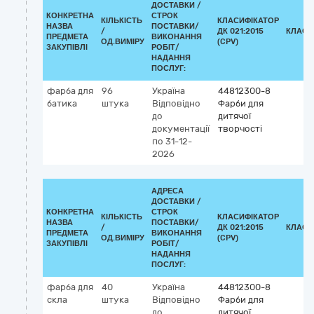
ДОСТАВКИ /
КОНКРЕТНА
СТРОК
КІЛЬКІСТЬ
КЛАСИФІКАТОР
НАЗВА
ПОСТАВКИ/
/
ДК 021:2015
КЛАСИ
ПРЕДМЕТА
ВИКОНАННЯ
ОД.ВИМІРУ
(CPV)
ЗАКУПІВЛІ
РОБІТ/
НАДАННЯ
ПОСЛУГ:
фарба для
96
Україна
44812300-8
батика
штука
Відповідно
Фарби для
до
дитячої
документації
творчості
по 31-12-
2026
АДРЕСА
ДОСТАВКИ /
КОНКРЕТНА
СТРОК
КІЛЬКІСТЬ
КЛАСИФІКАТОР
НАЗВА
ПОСТАВКИ/
/
ДК 021:2015
КЛАСИ
ПРЕДМЕТА
ВИКОНАННЯ
ОД.ВИМІРУ
(CPV)
ЗАКУПІВЛІ
РОБІТ/
НАДАННЯ
ПОСЛУГ:
фарба для
40
Україна
44812300-8
скла
штука
Відповідно
Фарби для
до
дитячої