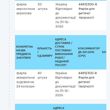
фарба
50
Україна
44812300-8
аерозольна
штука
Відповідно
Фарби для
акрилова
до
дитячої
документації
творчості
по 31-12-
2026
АДРЕСА
ДОСТАВКИ /
КОНКРЕТНА
СТРОК
КІЛЬКІСТЬ
КЛАСИФІКАТОР
НАЗВА
ПОСТАВКИ/
/
ДК 021:2015
КЛАС
ПРЕДМЕТА
ВИКОНАННЯ
ОД.ВИМІРУ
(CPV)
ЗАКУПІВЛІ
РОБІТ/
НАДАННЯ
ПОСЛУГ:
фарба
40
Україна
44812300-8
акварельна
штука
Відповідно
Фарби для
художня на
до
дитячої
24 кольори
документації
творчості
по 31-12-
2026
АДРЕСА