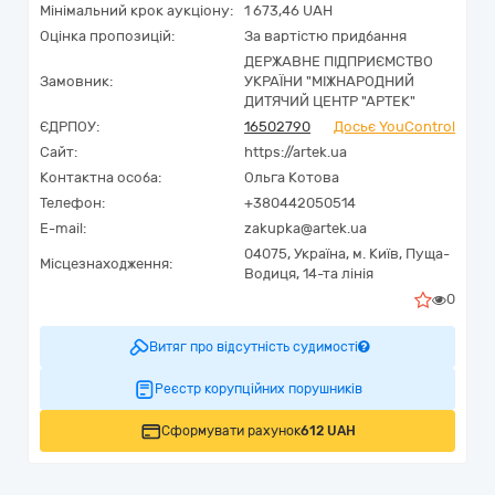
Мінімальний крок аукціону:
1 673,46 UAH
Оцінка пропозицій:
За вартістю придбання
ДЕРЖАВНЕ ПІДПРИЄМСТВО
Замовник:
УКРАЇНИ "МІЖНАРОДНИЙ
ДИТЯЧИЙ ЦЕНТР "АРТЕК"
ЄДРПОУ:
16502790
Досьє YouControl
Сайт:
https://artek.ua
Контактна особа:
Ольга Котова
Телефон:
+380442050514
E-mail:
zakupka@artek.ua
04075,
Україна
,
м. Київ,
Пуща-
Місцезнаходження:
Водиця, 14-та лінія
0
Витяг про відсутність судимості
Реєстр корупційних порушників
Сформувати рахунок
612 UAH