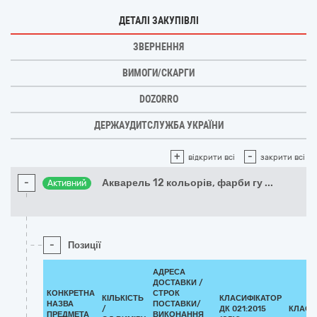
ДЕТАЛІ ЗАКУПІВЛІ
ЗВЕРНЕННЯ
ВИМОГИ/СКАРГИ
DOZORRO
ДЕРЖАУДИТСЛУЖБА УКРАЇНИ
+
-
відкрити всі
закрити всі
-
Акварель 12 кольорів, фарби гу
...
Активний
-
Позиції
АДРЕСА
ДОСТАВКИ /
КОНКРЕТНА
СТРОК
КІЛЬКІСТЬ
КЛАСИФІКАТОР
НАЗВА
ПОСТАВКИ/
/
ДК 021:2015
КЛАСИ
ПРЕДМЕТА
ВИКОНАННЯ