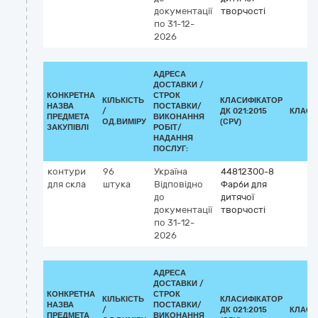
документації
творчості
по 31-12-
2026
АДРЕСА
ДОСТАВКИ /
КОНКРЕТНА
СТРОК
КІЛЬКІСТЬ
КЛАСИФІКАТОР
НАЗВА
ПОСТАВКИ/
/
ДК 021:2015
КЛАСИ
ПРЕДМЕТА
ВИКОНАННЯ
ОД.ВИМІРУ
(CPV)
ЗАКУПІВЛІ
РОБІТ/
НАДАННЯ
ПОСЛУГ:
контури
96
Україна
44812300-8
для скла
штука
Відповідно
Фарби для
до
дитячої
документації
творчості
по 31-12-
2026
АДРЕСА
ДОСТАВКИ /
КОНКРЕТНА
СТРОК
КІЛЬКІСТЬ
КЛАСИФІКАТОР
НАЗВА
ПОСТАВКИ/
/
ДК 021:2015
КЛАСИ
ПРЕДМЕТА
ВИКОНАННЯ