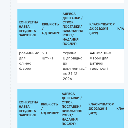
АДРЕСА
ДОСТАВКИ /
КОНКРЕТНА
СТРОК
КІЛЬКІСТЬ
КЛАСИФІКАТОР
НАЗВА
ПОСТАВКИ/
/
ДК 021:2015
КЛАСИ
ПРЕДМЕТА
ВИКОНАННЯ
ОД.ВИМІРУ
(CPV)
ЗАКУПІВЛІ
РОБІТ/
НАДАННЯ
ПОСЛУГ:
розчинник
20
Україна
44812300-8
для
штука
Відповідно
Фарби для
олійної
до
дитячої
фарби
документації
творчості
по 31-12-
2026
АДРЕСА
ДОСТАВКИ /
КОНКРЕТНА
СТРОК
КІЛЬКІСТЬ
КЛАСИФІКАТОР
НАЗВА
ПОСТАВКИ/
/
ДК 021:2015
КЛАСИ
ПРЕДМЕТА
ВИКОНАННЯ
ОД.ВИМІРУ
(CPV)
ЗАКУПІВЛІ
РОБІТ/
НАДАННЯ
ПОСЛУГ: