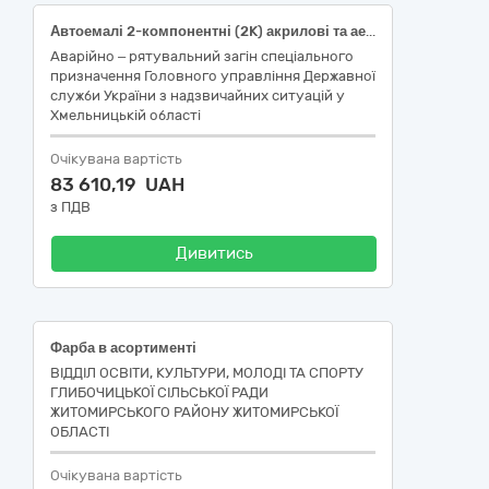
Автоемалі 2-компонентні (2K) акрилові та аерозольні в асортименті для проведення поточного ремонту транспортних засобів КАМАЗ АП-5 53213-196 реєстраційний номер АО147Е, КАМАЗ АП-5 53213-196 реєстраційний номер ВН305Е за кодом ДК:021:2015: 44810000-1 «Фарби»
Аварійно – рятувальний загін спеціального
призначення Головного управління Державної
служби України з надзвичайних ситуацій у
Хмельницькій області
Очікувана вартість
83 610,19 UAH
з ПДВ
Дивитись
Фарба в асортименті
ВІДДІЛ ОСВІТИ, КУЛЬТУРИ, МОЛОДІ ТА СПОРТУ
ГЛИБОЧИЦЬКОЇ СІЛЬСЬКОЇ РАДИ
ЖИТОМИРСЬКОГО РАЙОНУ ЖИТОМИРСЬКОЇ
ОБЛАСТІ
Очікувана вартість