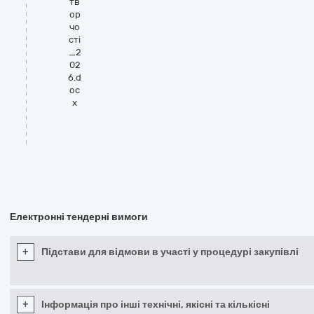
тв
ор
чо
сті
_2
02
6.d
oc
x
Електронні тендерні вимоги
+
Підстави для відмови в участі у процедурі закупівлі
+
Інформація про інші технічні, якісні та кількісні