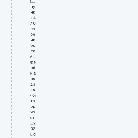
Д_
пу
нк
т 4
7 О
со
бл
ив
ос
те
й_
фа
рб
и д
ля
ди
тя
чої
тв
ор
чо
сті
_2
02
6.d