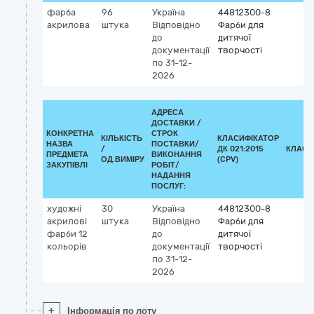
фарба
96
Україна
44812300-8
акрилова
штука
Відповідно
Фарби для
до
дитячої
документації
творчості
по 31-12-
2026
АДРЕСА
ДОСТАВКИ /
КОНКРЕТНА
СТРОК
КІЛЬКІСТЬ
КЛАСИФІКАТОР
НАЗВА
ПОСТАВКИ/
/
ДК 021:2015
КЛАСИ
ПРЕДМЕТА
ВИКОНАННЯ
ОД.ВИМІРУ
(CPV)
ЗАКУПІВЛІ
РОБІТ/
НАДАННЯ
ПОСЛУГ:
художні
30
Україна
44812300-8
акрилові
штука
Відповідно
Фарби для
фарби 12
до
дитячої
кольорів
документації
творчості
по 31-12-
2026
+
Інформація по лоту