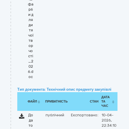
фа
рб
и д
ля
ди
тя
чої
тв
ор
чо
сті
_2
02
6.d
oc
Тип документа: Технічний опис предмету закупівлі
ДАТА
ФАЙЛ
ПРИВАТНІСТЬ
СТАН
ТА
ЧАС
До
публічний
Експортовано:
10-04-
да
2026,
то
22:34:10