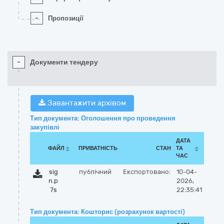
-
Пропозиції
-
Документи тендеру
Завантажити архівом
Тип документа: Оголошення про проведення
закупівлі
ДАТА
ФАЙЛ
ПРИВАТНІСТЬ
СТАН
ТА
ЧАС
sig
публічний
Експортовано:
10-04-
n.p
2026,
7s
22:35:41
Тип документа: Кошторис (розрахунок вартості)