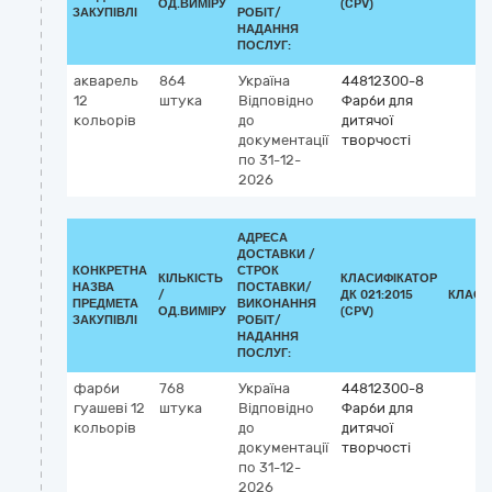
ОД.ВИМІРУ
(CPV)
ЗАКУПІВЛІ
РОБІТ/
НАДАННЯ
ПОСЛУГ:
акварель
864
Україна
44812300-8
12
штука
Відповідно
Фарби для
кольорів
до
дитячої
документації
творчості
по 31-12-
2026
АДРЕСА
ДОСТАВКИ /
КОНКРЕТНА
СТРОК
КІЛЬКІСТЬ
КЛАСИФІКАТОР
НАЗВА
ПОСТАВКИ/
/
ДК 021:2015
КЛАСИ
ПРЕДМЕТА
ВИКОНАННЯ
ОД.ВИМІРУ
(CPV)
ЗАКУПІВЛІ
РОБІТ/
НАДАННЯ
ПОСЛУГ:
фарби
768
Україна
44812300-8
гуашеві 12
штука
Відповідно
Фарби для
кольорів
до
дитячої
документації
творчості
по 31-12-
2026