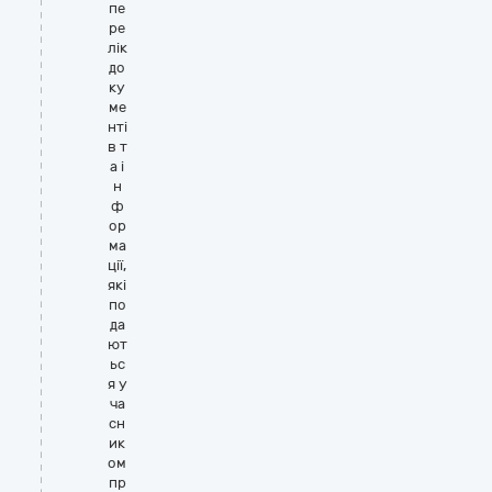
пе
ре
лік
до
ку
ме
нті
в т
а і
н
ф
ор
ма
ції,
які
по
да
ют
ьс
я у
ча
сн
ик
ом
пр