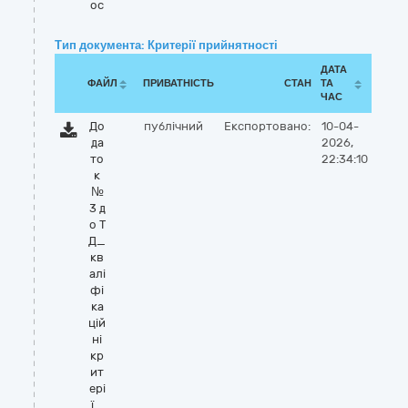
oc
Тип документа: Критерії прийнятності
ДАТА
ФАЙЛ
ПРИВАТНІСТЬ
СТАН
ТА
ЧАС
До
публічний
Експортовано:
10-04-
да
2026,
то
22:34:10
к
№
3 д
о Т
Д_
кв
алі
фі
ка
цій
ні
кр
ит
ері
ї_