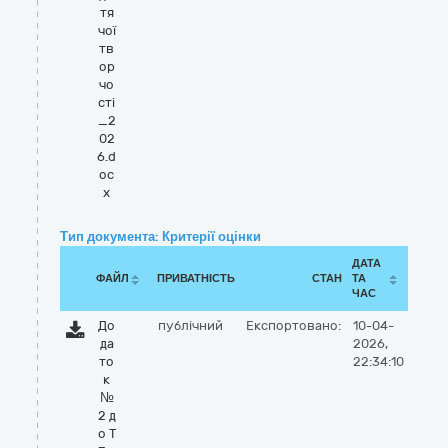
тя
чої
тв
ор
чо
сті
_2
02
6.d
oc
x
Тип документа: Критерії оцінки
ДАТА
ФАЙЛ
ПРИВАТНІСТЬ
СТАН
ТА
ЧАС
До
публічний
Експортовано:
10-04-
да
2026,
то
22:34:10
к
№
2 д
о Т