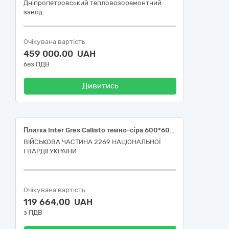
Днiпропетровський тепловозоремонтний
завод
Очікувана вартість
459 000,00 UAH
без ПДВ
Дивитись
Плитка Inter Gres Callisto темно-сіра 600*600*8, плитка Inter Gres Mirabel світло-коричнева 600*600*8
ВІЙСЬКОВА ЧАСТИНА 2269 НАЦІОНАЛЬНОЇ
ГВАРДІЇ УКРАЇНИ
Очікувана вартість
119 664,00 UAH
з ПДВ