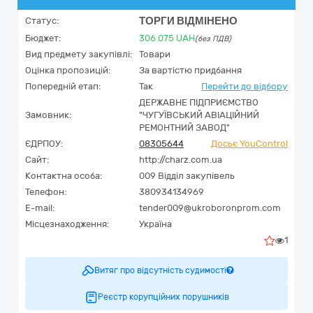
ТОРГИ ВІДМІНЕНО
Статус:
Бюджет:
306 075
UAH
(без ПДВ)
Вид предмету закупівлі:
Товари
Оцінка пропозицій:
За вартістю придбання
Попередній етап:
Так
Перейти до відбору
ДЕРЖАВНЕ ПІДПРИЄМСТВО
Замовник:
"ЧУГУЇВСЬКИЙ АВІАЦІЙНИЙ
РЕМОНТНИЙ ЗАВОД"
ЄДРПОУ:
08305644
Досьє YouControl
Сайт:
http://charz.com.ua
Контактна особа:
009 Відділ закупівель
Телефон:
380934134969
E-mail:
tender009@ukroboronprom.com
Місцезнаходження:
Україна
1
Витяг про відсутність судимості
Реєстр корупційних порушників