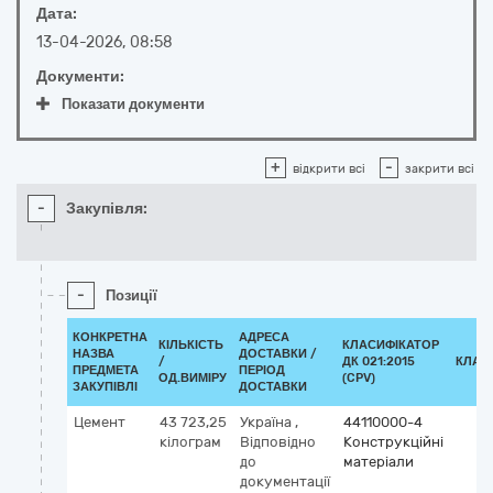
Дата:
13-04-2026, 08:58
Документи:
Показати документи
+
-
відкрити всі
закрити всі
-
Закупівля:
-
Позиції
КОНКРЕТНА
АДРЕСА
КІЛЬКІСТЬ
КЛАСИФІКАТОР
НАЗВА
ДОСТАВКИ /
/
ДК 021:2015
КЛАС
ПРЕДМЕТА
ПЕРІОД
ОД.ВИМІРУ
(CPV)
ЗАКУПІВЛІ
ДОСТАВКИ
Цемент
43 723,25
Україна
,
44110000-4
кілограм
Відповідно
Конструкційні
до
матеріали
документації