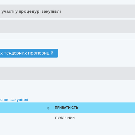
 участі у процедурі закупівлі
х тендерних пропозицій
ення закупівлі
ПРИВАТНІСТЬ
публічний