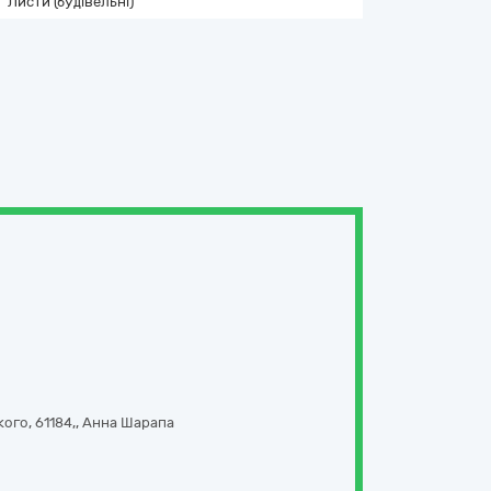
Листи (будівельні)
кого
,
61184,
,
Анна Шарапа