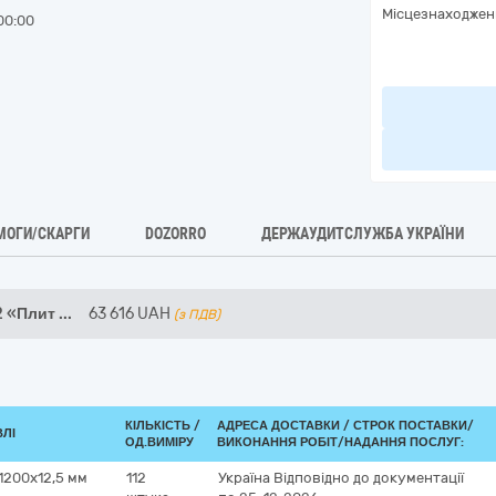
Місцезнаходжен
00:00
МОГИ/СКАРГИ
DOZORRO
ДЕРЖАУДИТСЛУЖБА УКРАЇНИ
2 «Плит
...
63 616
UAH
(з ПДВ)
КІЛЬКІСТЬ /
АДРЕСА ДОСТАВКИ /
СТРОК ПОСТАВКИ/
ВЛІ
ОД.ВИМІРУ
ВИКОНАННЯ РОБІТ/НАДАННЯ ПОСЛУГ:
1200х12,5 мм
112
Україна
Відповідно до документації