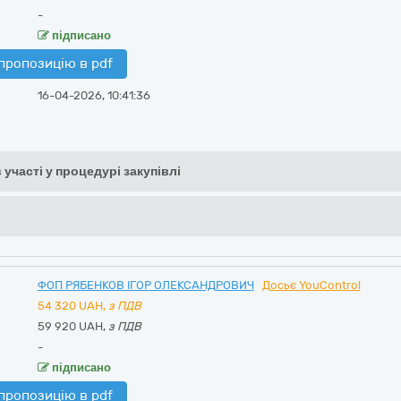
-
підписано
пропозицію в pdf
16-04-2026, 10:41:36
 участі у процедурі закупівлі
ФОП РЯБЕНКОВ ІГОР ОЛЕКСАНДРОВИЧ
Досьє YouControl
54 320
UAH,
з ПДВ
59 920 UAH,
з ПДВ
-
підписано
пропозицію в pdf