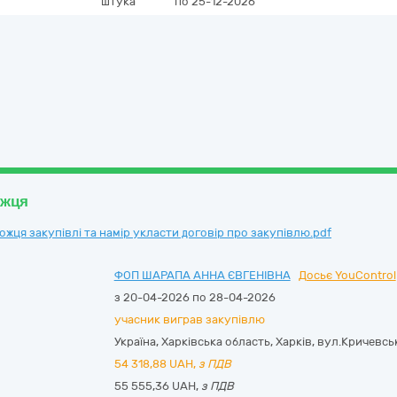
штука
по 25-12-2026
ожця
ця закупівлі та намір укласти договір про закупівлю.pdf
ФОП ШАРАПА АННА ЄВГЕНІВНА
Досьє YouControl
з 20-04-2026 по 28-04-2026
учасник виграв закупівлю
Україна
,
Харківська область
,
Харків,
вул.Кричевсь
54 318,88
UAH,
з ПДВ
55 555,36 UAH,
з ПДВ