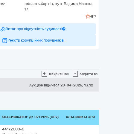
ня:
область,
Харків,
вул. Вадима Манька,
17
1
Витяг про відсутність судимості
Реєстр корупційних порушників
+
-
відкрити всі
закрити всі
Аукціон відбувся
20-04-2026, 13:12
КЛАСИФІКАТОР ДК 021:2015 (CPV)
КЛАСИФІКАТОРИ
44172000-6