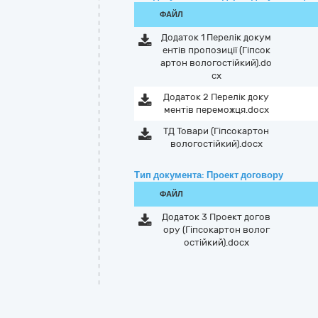
ФАЙЛ
Додаток 1 Перелік докум
ентів пропозиції (Гіпсок
артон вологостійкий).do
cx
Додаток 2 Перелік доку
ментів переможця.docx
ТД Товари (Гіпсокартон
вологостійкий).docx
Тип документа: Проект договору
ФАЙЛ
Додаток 3 Проект догов
ору (Гіпсокартон волог
остійкий).docx