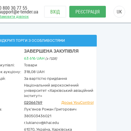
0 800 30 77 55
support@e-tender.ua
ВХІД
РЕЄСТРАЦІЯ
UK
Замовити дзвінок
ВІДКРИТІ ТОРГИ З ОСОБЛИВОСТЯМИ
ЗАВЕРШЕНА ЗАКУПІВЛЯ
63 616
UAH
(з ПДВ)
купівлі:
Товари
к аукціону:
318,08 UAH
ій:
За вартістю придбання
Національний аерокосмічний
університет «Харківський авіаційний
інститут»
02066769
Досьє YouControl
а:
Лук'янов Роман Григорович
380503436021
r.lukianov@khai.edu
61070,
Україна
,
Харківська