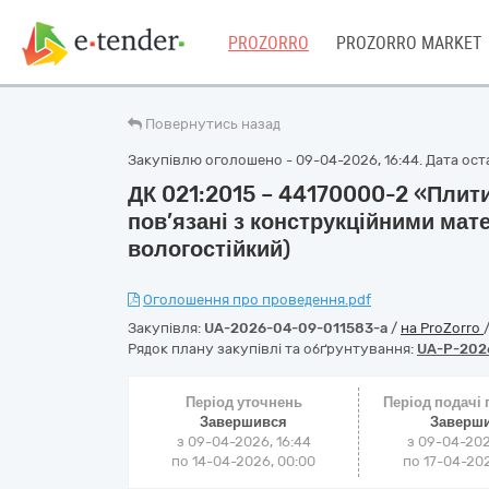
PROZORRO
PROZORRO MARKET
Повернутись назад
Закупівлю оголошено - 09-04-2026, 16:44. Дата оста
ДК 021:2015 – 44170000-2 «Плити,
пов’язані з конструкційними мат
вологостійкий)
Оголошення про проведення.pdf
Закупівля:
UA-2026-04-09-011583-a
/
на ProZorro
Рядок плану закупівлі та обґрунтування:
UA-P-202
Період уточнень
Період подачі
Завершився
Заверш
з 09-04-2026, 16:44
з 09-04-202
по 14-04-2026, 00:00
по 17-04-202