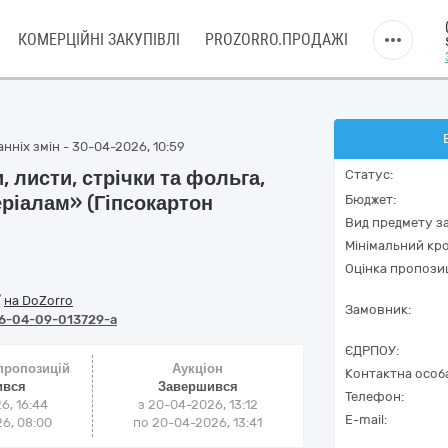
КОМЕРЦІЙНІ ЗАКУПІВЛІ
PROZORRO.ПРОДАЖІ
нніх змін - 30-04-2026, 10:59
 листи, стрічки та фольга,
Статус:
еріалам» (Гіпсокартон
Бюджет:
Вид предмету за
Мінімальний кро
Оцінка пропозиц
/
на DoZorro
Замовник:
6-04-09-013729-a
ЄДРПОУ:
 пропозицій
Аукціон
Контактна особ
ився
Завершився
Телефон:
6, 16:44
з
20-04-2026, 13:12
E-mail:
6, 08:00
по
20-04-2026, 13:41