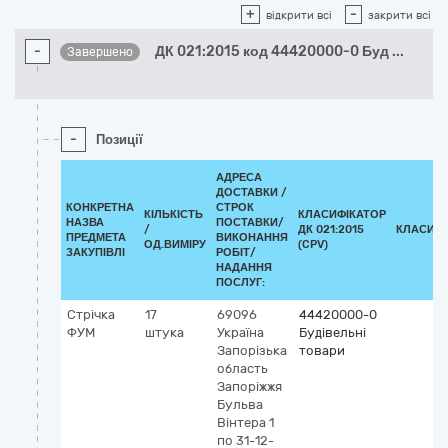
+
-
відкрити всі
закрити всі
-
ДК 021:2015 код 44420000-0 Буд
...
Завершено
-
Позиції
АДРЕСА
ДОСТАВКИ /
КОНКРЕТНА
СТРОК
КІЛЬКІСТЬ
КЛАСИФІКАТОР
НАЗВА
ПОСТАВКИ/
/
ДК 021:2015
КЛАСИФІ
ПРЕДМЕТА
ВИКОНАННЯ
ОД.ВИМІРУ
(CPV)
ЗАКУПІВЛІ
РОБІТ/
НАДАННЯ
ПОСЛУГ:
Стрічка
17
69096
44420000-0
ФУМ
штука
Україна
Будівельні
Запорізька
товари
область
Запоріжжя
Бульва
Вінтера 1
по 31-12-