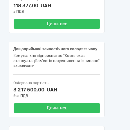
118 377,00 UAH
з ПДВ
Дивитись
Дощоприймачі зливостічного колодязя чавунні, відповідний код ЄЗС: ДК 021:2015: 44423760-6 «Технологічні люки»; люки оглядового колодязя чавунні, відповідний код ЄЗС: ДК 021:2015: 44423740-0 «Кришки оглядових колодязів»
Комунальне підприємство "Комплекс з
експлуатації об`єктів водозниження і зливової
каналізації"
Очікувана вартість
3 217 500,00 UAH
без ПДВ
Дивитись