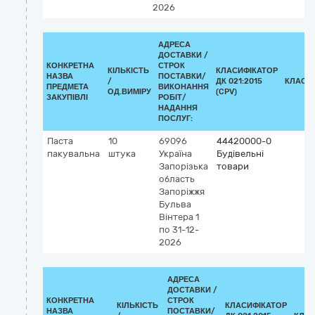
2026
АДРЕСА
ДОСТАВКИ /
КОНКРЕТНА
СТРОК
КІЛЬКІСТЬ
КЛАСИФІКАТОР
НАЗВА
ПОСТАВКИ/
/
ДК 021:2015
КЛАСИ
ПРЕДМЕТА
ВИКОНАННЯ
ОД.ВИМІРУ
(CPV)
ЗАКУПІВЛІ
РОБІТ/
НАДАННЯ
ПОСЛУГ:
Паста
10
69096
44420000-0
пакувальна
штука
Україна
Будівельні
Запорізька
товари
область
Запоріжжя
Бульва
Вінтера 1
по 31-12-
2026
АДРЕСА
ДОСТАВКИ /
КОНКРЕТНА
СТРОК
КІЛЬКІСТЬ
КЛАСИФІКАТОР
НАЗВА
ПОСТАВКИ/