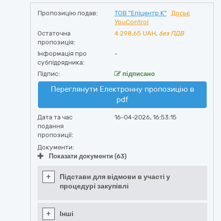
Пропозицію подав:
ТОВ "Епіцентр К"
Досьє
YouControl
Остаточна
4 298,65
UAH,
без ПДВ
пропозиція:
Інформація про
-
субпідрядника:
Підпис:
підписано
Переглянути Електронну пропозицію в
pdf
Дата та час
16-04-2026, 16:53:15
подання
пропозиції:
Документи:
Показати документи (63)
+
Підстави для відмови в участі у
процедурі закупівлі
+
Інші