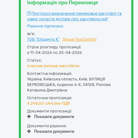
Інформація про Переможця
Протокол визначення переможця закупівлі та
намір укласти договір про закупівлю.pdf
Рішення підписано
Ім'я:
ТОВ "Епіцентр К"
Досьє YouControl
Строк розгляду пропозиції:
з 17-04-2026 по 25-04-2026
Статус:
учасник виграв закупівлю
Контактна інформація:
Україна
,
Київська область
,
Київ,
ВУЛИЦЯ
БЕРКОВЕЦЬКА, будинок 6-К
,
04128
,
Рилова
Катерина Дмитрiвна
Остаточна пропозиція:
4 298,65
UAH,
без ПДВ
Документи пропозиції:
Показати документи
Документи рішення:
Показати документи