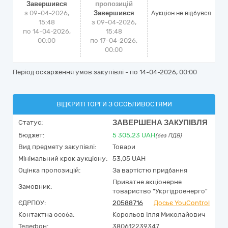
Завершився
пропозицій
з 09-04-2026,
Завершився
Аукціон не відбувся
15:48
з 09-04-2026,
по 14-04-2026,
15:48
00:00
по 17-04-2026,
00:00
Період оскарження умов закупівлі - по
14-04-2026, 00:00
ВІДКРИТІ ТОРГИ З ОСОБЛИВОСТЯМИ
ЗАВЕРШЕНА ЗАКУПІВЛЯ
Статус:
Бюджет:
5 305,23
UAH
(без ПДВ)
Вид предмету закупівлі:
Товари
Мінімальний крок аукціону:
53,05 UAH
Оцінка пропозицій:
За вартістю придбання
Приватне акціонерне
Замовник:
товариство "Укргідроенерго"
ЄДРПОУ:
20588716
Досьє YouControl
Контактна особа:
Корольов Ілля Миколайович
Телефон:
380612239347