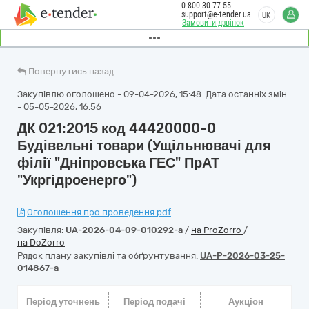
0 800 30 77 55
support@e-tender.ua
UK
Замовити дзвінок
Повернутись назад
Закупівлю оголошено - 09-04-2026, 15:48. Дата останніх змін
- 05-05-2026, 16:56
ДК 021:2015 код 44420000-0
Будівельні товари (Ущільнювачі для
філії "Дніпровська ГЕС" ПрАТ
"Укргідроенерго")
Оголошення про проведення.pdf
Закупівля:
UA-2026-04-09-010292-a
/
на ProZorro
/
на DoZorro
Рядок плану закупівлі та обґрунтування:
UA-P-2026-03-25-
014867-a
Період уточнень
Період подачі
Аукціон