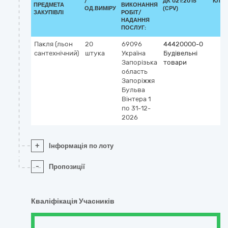
/
ДК 021:2015
КЛАС
ПРЕДМЕТА
ВИКОНАННЯ
ОД.ВИМІРУ
(CPV)
ЗАКУПІВЛІ
РОБІТ/
НАДАННЯ
ПОСЛУГ:
Пакля (льон
20
69096
44420000-0
сантехнічний)
штука
Україна
Будівельні
Запорізька
товари
область
Запоріжжя
Бульва
Вінтера 1
по 31-12-
2026
+
Інформація по лоту
-
Пропозиції
Кваліфікація Учасників