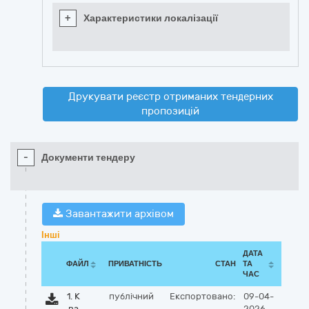
+
Характеристики локалізації
Друкувати реєстр отриманих тендерних
пропозицій
-
Документи тендеру
Завантажити архівом
Інші
ДАТА
ФАЙЛ
ПРИВАТНІСТЬ
СТАН
ТА
ЧАС
1. К
публічний
Експортовано:
09-04-
ва
2026,