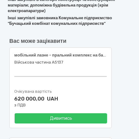
матеріали; допоміжна будівельна продукція (крім
електроапаратури)
Інші закупівлі замовника Комунальне підприємство
"Бучацький комбінат комунальних підприємств"
Вас може зацікавити
мобільний лазне – пральний комплекс на базі 20-ти футового контейнера
Військова частина А5137
Очікувана вартість
620 000,00 UAH
з ПДВ
Дивитись