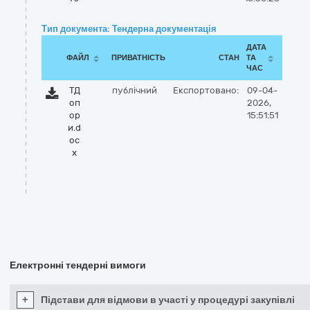
Тип документа: Тендерна документація
ДАТА
ФАЙЛ
ПРИВАТНІСТЬ
СТАН
ТА
ЧАС
ТД
публічний
Експортовано:
09-04-
оп
2026,
ор
15:51:51
и.d
oc
x
Електронні тендерні вимоги
+
Підстави для відмови в участі у процедурі закупівлі