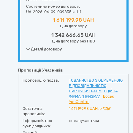
Системний номер договору:
UA-2026-04-09-009835-a-b1
1 611 199,98 UAH
Ціна договору
1 342 666,65 UAH
Ціна договору без ПДВ
Деталі договору
Пропозиції Учасників
Пропозицію подав:
ТОВАРИСТВО З ОБМЕЖЕНОЮ
ВІДПОВІДАЛЬНІСТЮ
ВИРОБНИЧО-КОМЕРЦІЙНА
ФІРМА "ПРИЗМА"
Досьє
YouControl
Остаточна
1 611 199,98
UAH,
з ПДВ
пропозиція:
Інформація про
не залучаються
субпідрядника:
Позиції: