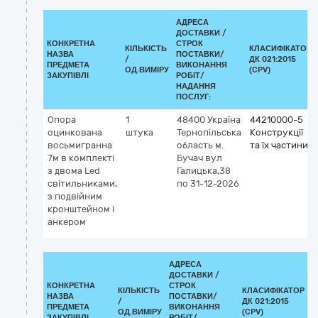
АДРЕСА
ДОСТАВКИ /
КОНКРЕТНА
СТРОК
КІЛЬКІСТЬ
КЛАСИФІКАТОР
НАЗВА
ПОСТАВКИ/
/
ДК 021:2015
ПРЕДМЕТА
ВИКОНАННЯ
ОД.ВИМІРУ
(CPV)
ЗАКУПІВЛІ
РОБІТ/
НАДАННЯ
ПОСЛУГ:
Опора
1
48400
Україна
44210000-5
оцинкована
штука
Тернопільська
Конструкції
восьмигранна
область
м.
та їх частини
7м в комплекті
Бучач
вул
з двома Led
Галицька,38
світильниками,
по 31-12-2026
з подвійним
кронштейном і
анкером
АДРЕСА
ДОСТАВКИ /
КОНКРЕТНА
СТРОК
КІЛЬКІСТЬ
КЛАСИФІКАТОР
НАЗВА
ПОСТАВКИ/
/
ДК 021:2015
К
ПРЕДМЕТА
ВИКОНАННЯ
ОД.ВИМІРУ
(CPV)
ЗАКУПІВЛІ
РОБІТ/