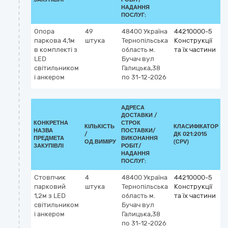
НАДАННЯ
ПОСЛУГ:
Опора
49
48400
Україна
44210000-5
паркова 4,1м
штука
Тернопільська
Конструкції
в комплекті з
область
м.
та їх частини
LED
Бучач
вул
світильником
Галицька,38
і анкером
по 31-12-2026
АДРЕСА
ДОСТАВКИ /
КОНКРЕТНА
СТРОК
КІЛЬКІСТЬ
КЛАСИФІКАТОР
НАЗВА
ПОСТАВКИ/
/
ДК 021:2015
К
ПРЕДМЕТА
ВИКОНАННЯ
ОД.ВИМІРУ
(CPV)
ЗАКУПІВЛІ
РОБІТ/
НАДАННЯ
ПОСЛУГ:
Стовпчик
4
48400
Україна
44210000-5
парковий
штука
Тернопільська
Конструкції
1,2м з LED
область
м.
та їх частини
світильником
Бучач
вул
і анкером
Галицька,38
по 31-12-2026