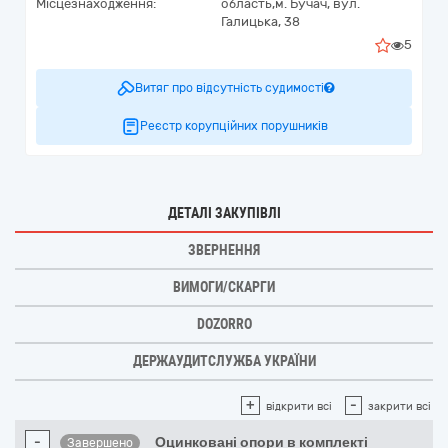
Місцезнаходження:
область,
м. Бучач,
вул.
Галицька, 38
5
Витяг про відсутність судимості
Реєстр корупційних порушників
ДЕТАЛІ ЗАКУПІВЛІ
ЗВЕРНЕННЯ
ВИМОГИ/СКАРГИ
DOZORRO
ДЕРЖАУДИТСЛУЖБА УКРАЇНИ
+
-
відкрити всі
закрити всі
-
Оцинковані опори в комплекті
Завершено