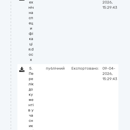
ех
2026,
ніч
15:29:43
на
сп
ец
и
фі
ка
ці
я.d
oc
x
5.
публічний
Експортовано:
09-04-
Пе
2026,
ре
15:29:43
лік
до
ку
ме
нті
в у
ча
сн
ик