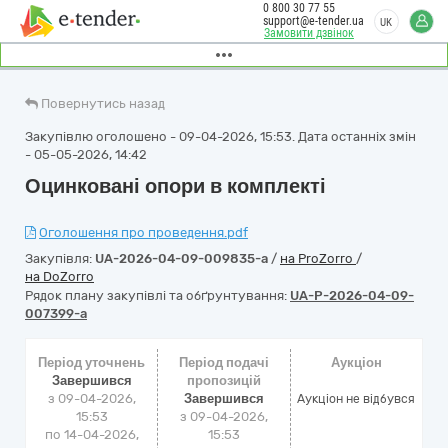
0 800 30 77 55
support@e-tender.ua
UK
Замовити дзвінок
Повернутись назад
Закупівлю оголошено - 09-04-2026, 15:53. Дата останніх змін
- 05-05-2026, 14:42
Оцинковані опори в комплекті
Оголошення про проведення.pdf
Закупівля:
UA-2026-04-09-009835-a
/
на ProZorro
/
на DoZorro
Рядок плану закупівлі та обґрунтування:
UA-P-2026-04-09-
007399-a
Період уточнень
Період подачі
Аукціон
Завершився
пропозицій
з 09-04-2026,
Завершився
Аукціон не відбувся
15:53
з 09-04-2026,
по 14-04-2026,
15:53