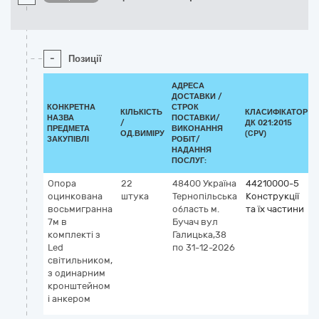
-
Позиції
АДРЕСА
ДОСТАВКИ /
КОНКРЕТНА
СТРОК
КІЛЬКІСТЬ
КЛАСИФІКАТОР
НАЗВА
ПОСТАВКИ/
/
ДК 021:2015
ПРЕДМЕТА
ВИКОНАННЯ
ОД.ВИМІРУ
(CPV)
ЗАКУПІВЛІ
РОБІТ/
НАДАННЯ
ПОСЛУГ:
Опора
22
48400
Україна
44210000-5
оцинкована
штука
Тернопільська
Конструкції
восьмигранна
область
м.
та їх частини
7м в
Бучач
вул
комплекті з
Галицька,38
Led
по 31-12-2026
світильником,
з одинарним
кронштейном
і анкером