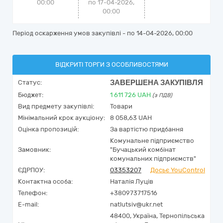
00:00
по 17-04-2026,
00:00
Період оскарження умов закупівлі - по
14-04-2026, 00:00
ВІДКРИТІ ТОРГИ З ОСОБЛИВОСТЯМИ
ЗАВЕРШЕНА ЗАКУПІВЛЯ
Статус:
Бюджет:
1 611 726
UAH
(з ПДВ)
Вид предмету закупівлі:
Товари
Мінімальний крок аукціону:
8 058,63 UAH
Оцінка пропозицій:
За вартістю придбання
Комунальне підприємство
Замовник:
"Бучацький комбінат
комунальних підприємств"
ЄДРПОУ:
03353207
Досьє YouControl
Контактна особа:
Наталія Луців
Телефон:
+380973717516
E-mail:
natlutsiv@ukr.net
48400,
Україна
,
Тернопільська