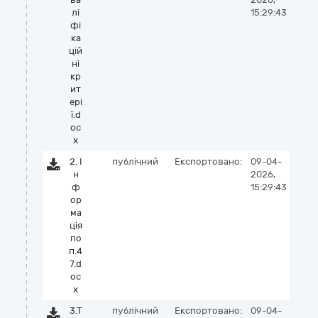
лі
15:29:43
фі
ка
цій
ні
кр
ит
ері
ї.d
oc
x
2. І
публічний
Експортовано:
09-04-
н
2026,
ф
15:29:43
ор
ма
ція
по
п.4
7.d
oc
x
3.Т
публічний
Експортовано:
09-04-