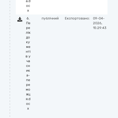
а.d
oc
x
6.
публічний
Експортовано:
09-04-
Пе
2026,
ре
15:29:43
лік
до
ку
ме
нті
в у
ча
сн
ик
а-
пе
ре
мо
жц
я.d
oc
x