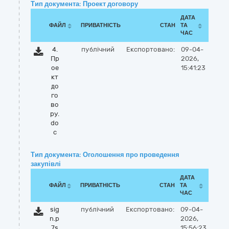
Тип документа: Проект договору
ДАТА
ФАЙЛ
ПРИВАТНІСТЬ
СТАН
ТА
ЧАС
4.
публічний
Експортовано:
09-04-
Пр
2026,
ое
15:41:23
кт
до
го
во
ру.
do
c
Тип документа: Оголошення про проведення
закупівлі
ДАТА
ФАЙЛ
ПРИВАТНІСТЬ
СТАН
ТА
ЧАС
sig
публічний
Експортовано:
09-04-
n.p
2026,
7s
15:56:23