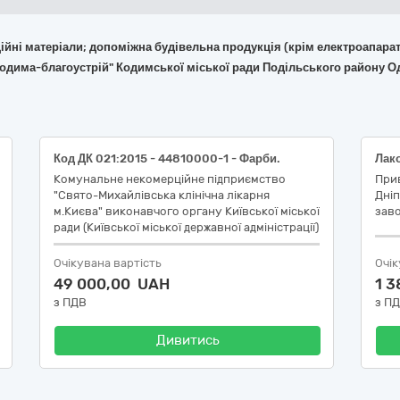
укційні матеріали; допоміжна будівельна продукція (крім електроапара
Кодима-благоустрій" Кодимської міської ради Подільського району Од
Код ДК 021:2015 - 44810000-1 - Фарби.
Комунальне некомерційне підприємство
При
"Свято-Михайлівська клінічна лікарня
Днi
м.Києва" виконавчого органу Київської міської
зав
ради (Київської міської державної адміністрації)
Очікувана вартість
Очік
49 000,00 UAH
1 3
з ПДВ
з П
Дивитись