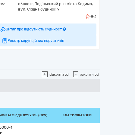
ня:
область,
Подільський р-н місто Кодима,
вул. Східна будинок 9
3
Витяг про відсутність судимості
Реєстр корупційних порушників
+
-
відкрити всі
закрити всі
ФІКАТОР ДК 021:2015 (CPV)
КЛАСИФІКАТОРИ
0000-1
и