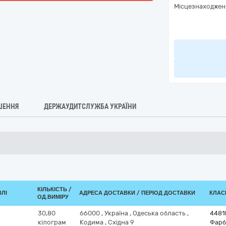
Місцезнаходжен
ШЕННЯ
ДЕРЖАУДИТСЛУЖБА УКРАЇНИ
КІЛЬКІСТЬ /
ВЛІ
АДРЕСА ДОСТАВКИ / ПЕРІОД ДОСТАВКИ
КЛАСИ
ОД.ВИМІРУ
30,80
66000
,
Україна
,
Одеська область
,
4481
кілограм
Кодима
,
Східна 9
Фарб