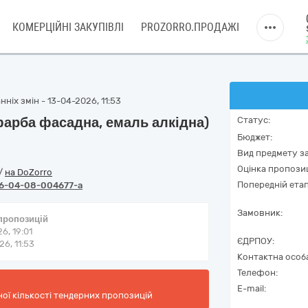
КОМЕРЦІЙНІ ЗАКУПІВЛІ
PROZORRO.ПРОДАЖІ
ніх змін - 13-04-2026, 11:53
фарба фасадна, емаль алкідна)
Статус:
Бюджет:
Вид предмету за
Оцінка пропозиц
/
на DoZorro
Попередній етап
6-04-08-004677-a
Замовник:
 пропозицій
6, 19:01
ЄДРПОУ:
6, 11:53
Контактна особ
Телефон:
E-mail:
ної кількості тендерних пропозицій