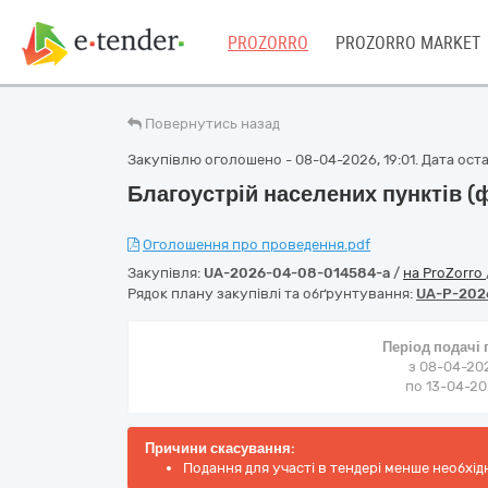
PROZORRO
PROZORRO MARKET
Повернутись назад
Закупівлю оголошено - 08-04-2026, 19:01. Дата остан
Благоустрій населених пунктів (
Оголошення про проведення.pdf
Закупівля:
UA-2026-04-08-014584-a
/
на ProZorro
Рядок плану закупівлі та обґрунтування:
UA-P-202
Період подачі
з 08-04-202
по 13-04-202
Причини скасування:
Подання для участі в тендері менше необхід