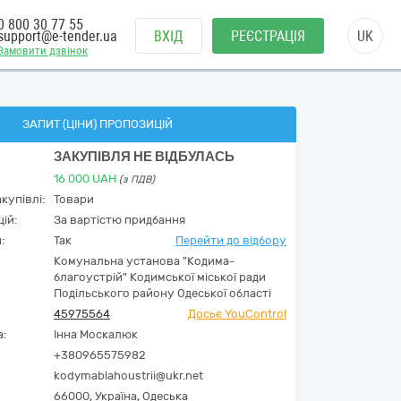
0 800 30 77 55
support@e-tender.ua
ВХІД
РЕЄСТРАЦІЯ
UK
Замовити дзвінок
ЗАПИТ (ЦІНИ) ПРОПОЗИЦІЙ
ЗАКУПІВЛЯ НЕ ВІДБУЛАСЬ
16 000
UAH
(з ПДВ)
купівлі:
Товари
ій:
За вартістю придбання
:
Так
Перейти до відбору
Комунальна установа "Кодима-
благоустрій" Кодимської міської ради
Подільського району Одеської області
45975564
Досьє YouControl
а:
Інна Москалюк
+380965575982
kodymablahoustrii@ukr.net
66000,
Україна
,
Одеська