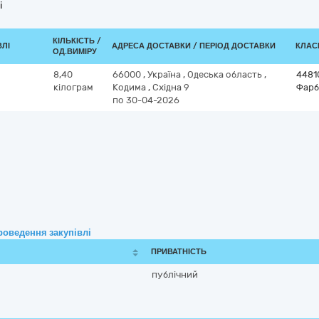
і
КІЛЬКІСТЬ /
ВЛІ
АДРЕСА ДОСТАВКИ / ПЕРІОД ДОСТАВКИ
КЛАСИ
ОД.ВИМІРУ
8,40
66000
,
Україна
,
Одеська область
,
4481
кілограм
Кодима
,
Східна 9
Фарб
по 30-04-2026
роведення закупівлі
ПРИВАТНІСТЬ
публічний