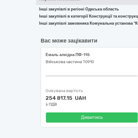
Інші закупівлі в регіоні Одеська область
Інші закупівлі в категорії Конструкції та констр
Інші закупівлі замовника Комунальна установа "
Вас може зацікавити
Емаль алкідна ПФ-115
Військова частина Т0910
Очікувана вартість
254 817,15 UAH
з ПДВ
Дивитись