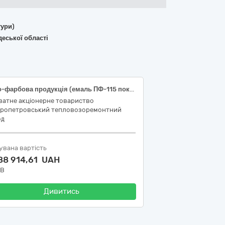
тури)
еської області
Лако-фарбова продукція (емаль ПФ-115 покращена до тепловозів ТЕП70, М62)
ватне акцiонерне товариство
пропетровський тепловозоремонтний
од
увана вартість
88 914,61 UAH
ДВ
Дивитись