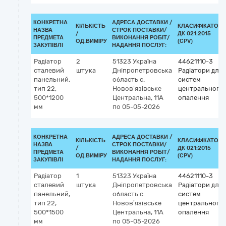
КОНКРЕТНА
АДРЕСА ДОСТАВКИ /
КІЛЬКІСТЬ
КЛАСИФІКАТОР
НАЗВА
СТРОК ПОСТАВКИ/
/
ДК 021:2015
ПРЕДМЕТА
ВИКОНАННЯ РОБІТ/
ОД.ВИМІРУ
(CPV)
ЗАКУПІВЛІ
НАДАННЯ ПОСЛУГ:
Радіатор
2
51323
Україна
44621110-3
сталевий
штука
Дніпропетровська
Радіатори для
панельний,
область
c.
систем
тип 22,
Новов’язівське
центрального
500*1200
Центральна, 11А
опалення
мм
по 05-05-2026
КОНКРЕТНА
АДРЕСА ДОСТАВКИ /
КІЛЬКІСТЬ
КЛАСИФІКАТОР
НАЗВА
СТРОК ПОСТАВКИ/
/
ДК 021:2015
ПРЕДМЕТА
ВИКОНАННЯ РОБІТ/
ОД.ВИМІРУ
(CPV)
ЗАКУПІВЛІ
НАДАННЯ ПОСЛУГ:
Радіатор
1
51323
Україна
44621110-3
сталевий
штука
Дніпропетровська
Радіатори для
панельний,
область
c.
систем
тип 22,
Новов’язівське
центрального
500*1500
Центральна, 11А
опалення
мм
по 05-05-2026