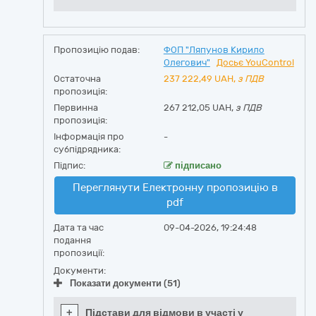
Пропозицію подав:
ФОП "Ляпунов Кирило
Олегович"
Досьє YouControl
Остаточна
237 222,49
UAH,
з ПДВ
пропозиція:
Первинна
267 212,05 UAH,
з ПДВ
пропозиція:
Інформація про
-
субпідрядника:
Підпис:
підписано
Переглянути Електронну пропозицію в
pdf
Дата та час
09-04-2026, 19:24:48
подання
пропозиції:
Документи:
Показати документи (51)
+
Підстави для відмови в участі у