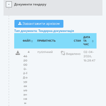
-
Документи тендеру
Завантажити архівом
Тип документа: Тендерна документація
ДАТА
ФАЙЛ
ПРИВАТНІСТЬ
СТАН
ТА
ЧАС
4
публічний
02-04-
Видалено
46
2026,
20
16:28:47
00
0-
2 Т
Д з
ур
ах
ув
ан
ня
м