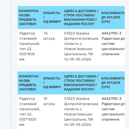
КОНКРЕТНА
АДРЕСА ДОСТАВКИ /
КІЛЬКІСТЬ
КЛАСИФІКАТОР
НАЗВА
СТРОК ПОСТАВКИ/
/
ДК 021:2015
ПРЕДМЕТА
ВИКОНАННЯ РОБІТ/
ОД.ВИМІРУ
(CPV)
ЗАКУПІВЛІ
НАДАННЯ ПОСЛУГ:
Радіатор
76
51323
Україна
44621110-3
сталевий
штука
Дніпропетровська
Радіатори для
панельний,
область
c.
систем
тип 22,
Новов’язівське
центрального
500*800
Центральна, 11А
опалення
мм
по 05-05-2026
КОНКРЕТНА
АДРЕСА ДОСТАВКИ /
КІЛЬКІСТЬ
КЛАСИФІКАТОР
НАЗВА
СТРОК ПОСТАВКИ/
/
ДК 021:2015
ПРЕДМЕТА
ВИКОНАННЯ РОБІТ/
ОД.ВИМІРУ
(CPV)
ЗАКУПІВЛІ
НАДАННЯ ПОСЛУГ:
Радіатор
13
51323
Україна
44621110-3
сталевий
штука
Дніпропетровська
Радіатори для
панельний,
область
c.
систем
тип 22,
Новов’язівське
центрального
500*1000
Центральна, 11А
опалення
мм
по 05-05-2026