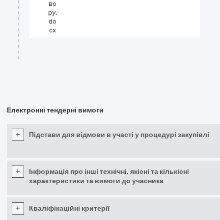
во
ру.
do
cx
Електронні тендерні вимоги
+
Підстави для відмови в участі у процедурі закупівлі
+
Інформація про інші технічні, якісні та кількісні
характеристики та вимоги до учасника
+
Кваліфікаційні критерії