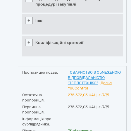
процедурі закупівлі
+
Інші
+
Кваліфікаційні критерії
Пропозицію подав:
ТОВАРИСТВО З ОБМЕЖЕНОЮ
ВІДПОВІДАЛЬНІСТЮ
"ТЕПЛОТЕХНІКС"
Досьє
YouControl
Остаточна
275 372,03
UAH,
з ПДВ
пропозиція:
Первинна
275 372,03 UAH,
з ПДВ
пропозиція:
Інформація про
-
субпідрядника:
Підпис:
підписано