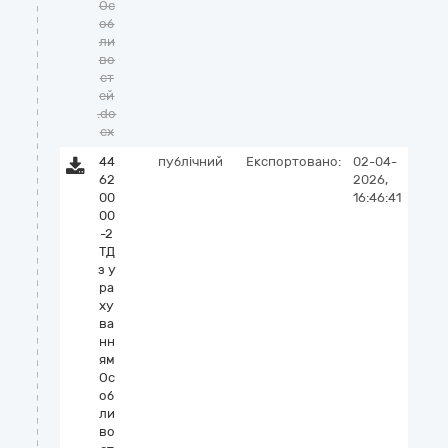
Ос
об
ли
во
ст
ей
.do
cx
44
публічний
Експортовано:
02-04-
62
2026,
00
16:46:41
00
-2
ТД
з у
ра
ху
ва
нн
ям
Ос
об
ли
во