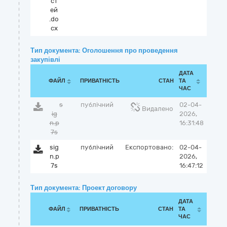
ст
ей
.do
cx
Тип документа: Оголошення про проведення
закупівлі
ДАТА
ФАЙЛ
ПРИВАТНІСТЬ
СТАН
ТА
ЧАС
s
публічний
02-04-
Видалено
ig
2026,
n.p
16:31:48
7s
sig
публічний
Експортовано:
02-04-
n.p
2026,
7s
16:47:12
Тип документа: Проект договору
ДАТА
ФАЙЛ
ПРИВАТНІСТЬ
СТАН
ТА
ЧАС