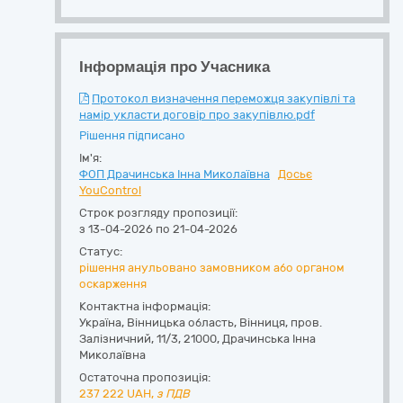
Інформація про Учасника
Протокол визначення переможця закупівлі та
намір укласти договір про закупівлю.pdf
Рішення підписано
Ім'я:
ФОП Драчинська Інна Миколаївна
Досьє
YouControl
Строк розгляду пропозиції:
з 13-04-2026 по 21-04-2026
Статус:
рішення анульовано замовником або органом
оскарження
Контактна інформація:
Україна
,
Вінницька область
,
Вінниця,
пров.
Залізничний, 11/3
,
21000
,
Драчинська Інна
Миколаївна
Остаточна пропозиція:
237 222
UAH,
з ПДВ