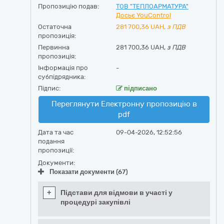
Пропозицію подав:
ТОВ "ТЕПЛОАРМАТУРА"
Досьє YouControl
Остаточна
281 700,36
UAH,
з ПДВ
пропозиція:
Первинна
281 700,36 UAH,
з ПДВ
пропозиція:
Інформація про
-
субпідрядника:
Підпис:
підписано
Переглянути Електронну пропозицію в
pdf
Дата та час
09-04-2026, 12:52:56
подання
пропозиції:
Документи:
Показати документи (67)
+
Підстави для відмови в участі у
процедурі закупівлі