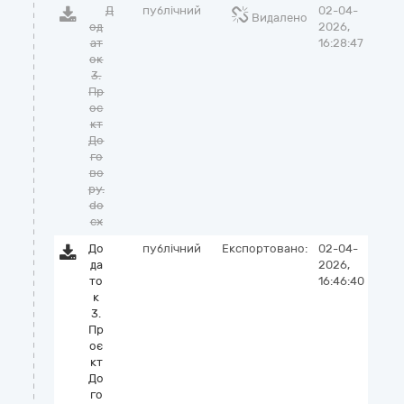
Д
публічний
02-04-
Видалено
од
2026,
ат
16:28:47
ок
3.
Пр
оє
кт
До
го
во
ру.
do
cx
До
публічний
Експортовано:
02-04-
да
2026,
то
16:46:40
к
3.
Пр
оє
кт
До
го