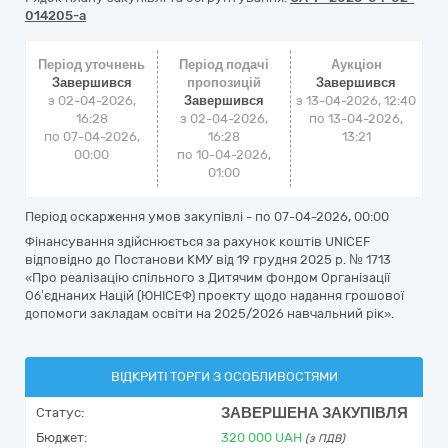
014205-a
Період уточнень
Період подачі
Аукціон
Завершився
пропозицій
Завершився
з 02-04-2026,
Завершився
з
13-04-2026, 12:40
16:28
з 02-04-2026,
по
13-04-2026,
по 07-04-2026,
16:28
13:21
00:00
по 10-04-2026,
01:00
Період оскарження умов закупівлі - по
07-04-2026, 00:00
Фінансування здійснюється за рахунок коштів UNICEF
відповідно до Постанови КМУ від 19 грудня 2025 р. № 1713
«Про реалізацію спільного з Дитячим фондом Організації
Об’єднаних Націй (ЮНІСЕФ) проекту щодо надання грошової
допомоги закладам освіти на 2025/2026 навчальний рік».
ВІДКРИТІ ТОРГИ З ОСОБЛИВОСТЯМИ
ЗАВЕРШЕНА ЗАКУПІВЛЯ
Статус:
Бюджет:
320 000
UAH
(з ПДВ)