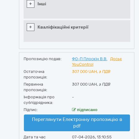
+
Інші
+
Кваліфікаційні критерії
Пропозицію подав:
ФО-П Плоскін В.В.
Досьє
YouControl
Остаточна
307 000
UAH,
з ПДВ
пропозиція:
Первинна
307 000 UAH,
з ПДВ
пропозиція:
Інформація про
-
субпідрядника:
Підпис:
підписано
Переглянути Електронну пропозицію в
pdf
Дата та час
07-04-2026, 13:10:55