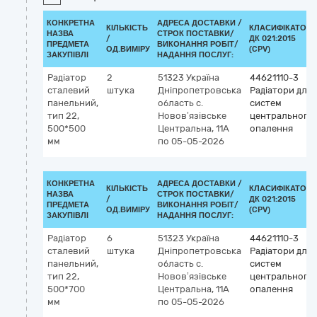
КОНКРЕТНА
АДРЕСА ДОСТАВКИ /
КІЛЬКІСТЬ
КЛАСИФІКАТОР
НАЗВА
СТРОК ПОСТАВКИ/
/
ДК 021:2015
ПРЕДМЕТА
ВИКОНАННЯ РОБІТ/
ОД.ВИМІРУ
(CPV)
ЗАКУПІВЛІ
НАДАННЯ ПОСЛУГ:
Радіатор
2
51323
Україна
44621110-3
сталевий
штука
Дніпропетровська
Радіатори для
панельний,
область
c.
систем
тип 22,
Новов’язівське
центрального
500*500
Центральна, 11А
опалення
мм
по 05-05-2026
КОНКРЕТНА
АДРЕСА ДОСТАВКИ /
КІЛЬКІСТЬ
КЛАСИФІКАТОР
НАЗВА
СТРОК ПОСТАВКИ/
/
ДК 021:2015
ПРЕДМЕТА
ВИКОНАННЯ РОБІТ/
ОД.ВИМІРУ
(CPV)
ЗАКУПІВЛІ
НАДАННЯ ПОСЛУГ:
Радіатор
6
51323
Україна
44621110-3
сталевий
штука
Дніпропетровська
Радіатори для
панельний,
область
c.
систем
тип 22,
Новов’язівське
центрального
500*700
Центральна, 11А
опалення
мм
по 05-05-2026