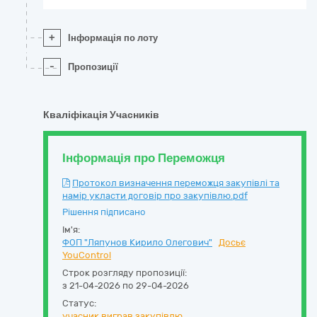
+
Інформація по лоту
-
Пропозиції
Кваліфікація Учасників
Інформація про Переможця
Протокол визначення переможця закупівлі та
намір укласти договір про закупівлю.pdf
Рішення підписано
Ім'я:
ФОП "Ляпунов Кирило Олегович"
Досьє
YouControl
Строк розгляду пропозиції:
з 21-04-2026 по 29-04-2026
Статус:
учасник виграв закупівлю