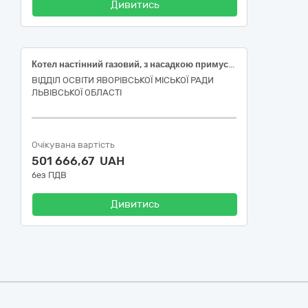
Дивитись
Котел настінний газовий, з насадкою примусової витяжки димових газів ( ДК 021:2015-44620000-2Радіатори і котли для систем центрального опалення та їх деталі)
ВІДДІЛ ОСВІТИ ЯВОРІВСЬКОЇ МІСЬКОЇ РАДИ
ЛЬВІВСЬКОЇ ОБЛАСТІ
Очікувана вартість
501 666,67 UAH
без ПДВ
Дивитись