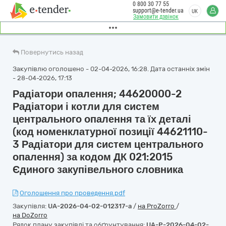
0 800 30 77 55
support@e-tender.ua
UK
Замовити дзвінок
Повернутись назад
Закупівлю оголошено - 02-04-2026, 16:28. Дата останніх змін
- 28-04-2026, 17:13
Радіатори опалення; 44620000-2
Радіатори і котли для систем
центрального опалення та їх деталі
(код номенклатурної позиції 44621110-
3 Радіатори для систем центрального
опалення) за кодом ДК 021:2015
Єдиного закупівельного словника
Оголошення про проведення.pdf
Закупівля:
UA-2026-04-02-012317-a
/
на ProZorro
/
на DoZorro
Рядок плану закупівлі та обґрунтування:
UA-P-2026-04-02-