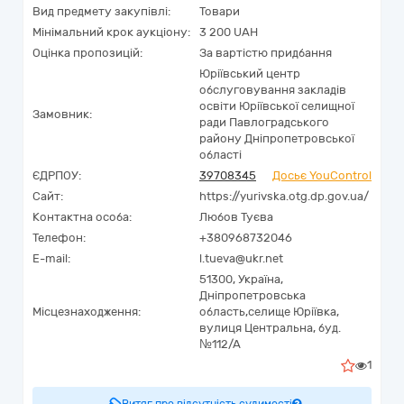
Вид предмету закупівлі:
Товари
Мінімальний крок аукціону:
3 200 UAH
Оцінка пропозицій:
За вартістю придбання
Юріївський центр
обслуговування закладів
освіти Юріївської селищної
Замовник:
ради Павлоградського
району Дніпропетровської
області
ЄДРПОУ:
39708345
Досьє YouControl
Сайт:
https://yurivska.otg.dp.gov.ua/
Контактна особа:
Любов Туєва
Телефон:
+380968732046
E-mail:
l.tueva@ukr.net
51300,
Україна
,
Дніпропетровська
Місцезнаходження:
область,
селище Юріївка,
вулиця Центральна, буд.
№112/А
1