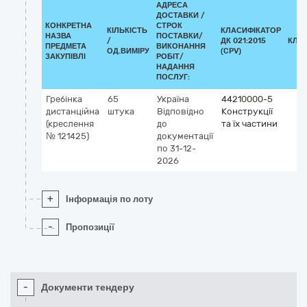
АДРЕСА
ДОСТАВКИ /
КОНКРЕТНА
СТРОК
КІЛЬКІСТЬ
КЛАСИФІКАТОР
НАЗВА
ПОСТАВКИ/
/
ДК 021:2015
КЛА
ПРЕДМЕТА
ВИКОНАННЯ
ОД.ВИМІРУ
(CPV)
ЗАКУПІВЛІ
РОБІТ/
НАДАННЯ
ПОСЛУГ:
Гребінка
65
Україна
44210000-5
дистанційна
штука
Відповідно
Конструкції
(креслення
до
та їх частини
№ 121425)
документації
по 31-12-
2026
+
Інформація по лоту
-
Пропозиції
-
Документи тендеру