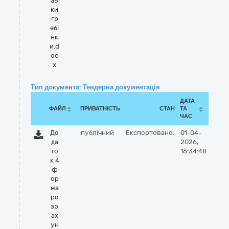
ав
ки
гр
ебі
нк
и.d
oc
x
Тип документа: Тендерна документація
ДАТА
ФАЙЛ
ПРИВАТНІСТЬ
СТАН
ТА
ЧАС
До
публічний
Експортовано:
01-04-
да
2026,
то
16:34:48
к 4
ф
ор
ма
ро
зр
ах
ун