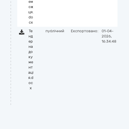
ем
ож
ця.
do
cx
Те
публічний
Експортовано:
01-04-
нд
2026,
ер
16:34:48
на
до
ку
ме
нт
аці
я.d
oc
x