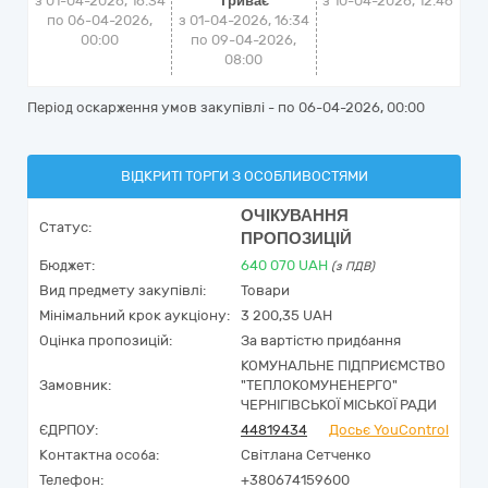
з 01-04-2026, 16:34
Триває
з
10-04-2026, 12:46
по 06-04-2026,
з 01-04-2026, 16:34
00:00
по 09-04-2026,
08:00
Період оскарження умов закупівлі - по
06-04-2026, 00:00
ВІДКРИТІ ТОРГИ З ОСОБЛИВОСТЯМИ
ОЧІКУВАННЯ
Статус:
ПРОПОЗИЦІЙ
Бюджет:
640 070
UAH
(з ПДВ)
Вид предмету закупівлі:
Товари
Мінімальний крок аукціону:
3 200,35 UAH
Оцінка пропозицій:
За вартістю придбання
КОМУНАЛЬНЕ ПІДПРИЄМСТВО
Замовник:
"ТЕПЛОКОМУНЕНЕРГО"
ЧЕРНІГІВСЬКОЇ МІСЬКОЇ РАДИ
ЄДРПОУ:
44819434
Досьє YouControl
Контактна особа:
Світлана Сетченко
Телефон:
+380674159600