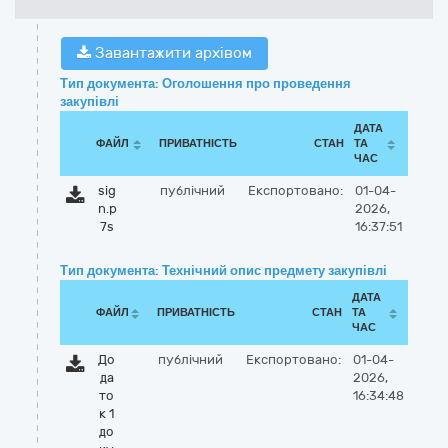
Завантажити архівом
Тип документа: Оголошення про проведення
закупівлі
ДАТА
ФАЙЛ
ПРИВАТНІСТЬ
СТАН
ТА
ЧАС
sig
публічний
Експортовано:
01-04-
n.p
2026,
7s
16:37:51
Тип документа: Технічний опис предмету закупівлі
ДАТА
ФАЙЛ
ПРИВАТНІСТЬ
СТАН
ТА
ЧАС
До
публічний
Експортовано:
01-04-
да
2026,
то
16:34:48
к 1
до