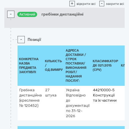
+
-
відкрити всі
закрити всі
-
гребінки дистанційні
Активний
-
Позиції
АДРЕСА
ДОСТАВКИ /
КОНКРЕТНА
СТРОК
КІЛЬКІСТЬ
КЛАСИФІКАТОР
НАЗВА
ПОСТАВКИ/
/
ДК 021:2015
КЛА
ПРЕДМЕТА
ВИКОНАННЯ
ОД.ВИМІРУ
(CPV)
ЗАКУПІВЛІ
РОБІТ/
НАДАННЯ
ПОСЛУГ:
Гребінка
27
Україна
44210000-5
дистанційна
штука
Відповідно
Конструкції
(креслення
до
та їх частини
№ 120452)
документації
по 31-12-
2026