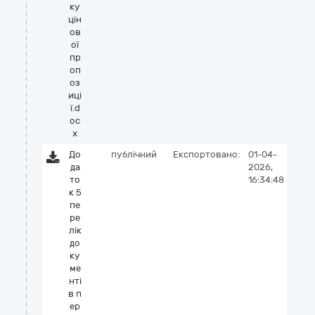
ку
цін
ов
ої
пр
оп
оз
иці
ї.d
oc
x
До
публічний
Експортовано:
01-04-
да
2026,
то
16:34:48
к 5
пе
ре
лік
до
ку
ме
нті
в п
ер