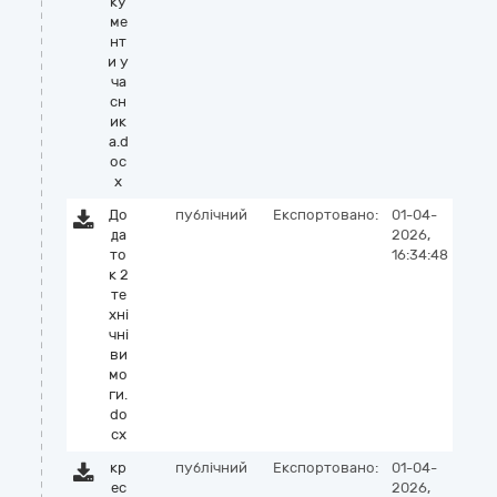
ку
ме
нт
и у
ча
сн
ик
а.d
oc
x
До
публічний
Експортовано:
01-04-
да
2026,
то
16:34:48
к 2
те
хні
чні
ви
мо
ги.
do
cx
кр
публічний
Експортовано:
01-04-
ес
2026,