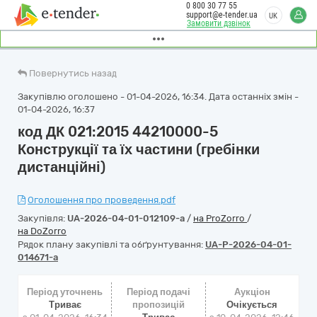
0 800 30 77 55
support@e-tender.ua
UK
Замовити дзвінок
Повернутись назад
Закупівлю оголошено - 01-04-2026, 16:34. Дата останніх змін -
01-04-2026, 16:37
код ДК 021:2015 44210000-5
Конструкції та їх частини (гребінки
дистанційні)
Оголошення про проведення.pdf
Закупівля:
UA-2026-04-01-012109-a
/
на ProZorro
/
на DoZorro
Рядок плану закупівлі та обґрунтування:
UA-P-2026-04-01-
014671-a
Період уточнень
Період подачі
Аукціон
Триває
пропозицій
Очікується