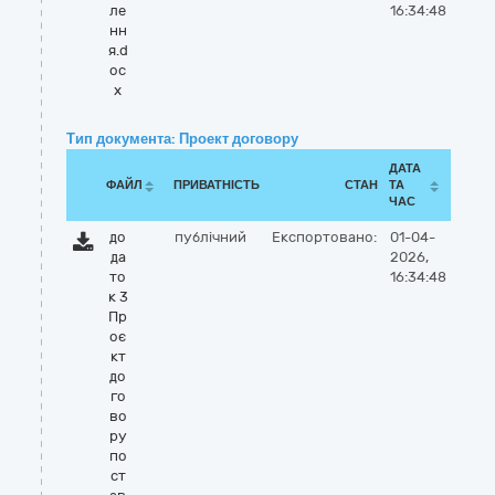
ле
16:34:48
нн
я.d
oc
x
Тип документа: Проект договору
ДАТА
ФАЙЛ
ПРИВАТНІСТЬ
СТАН
ТА
ЧАС
до
публічний
Експортовано:
01-04-
да
2026,
то
16:34:48
к 3
Пр
оє
кт
до
го
во
ру
по
ст