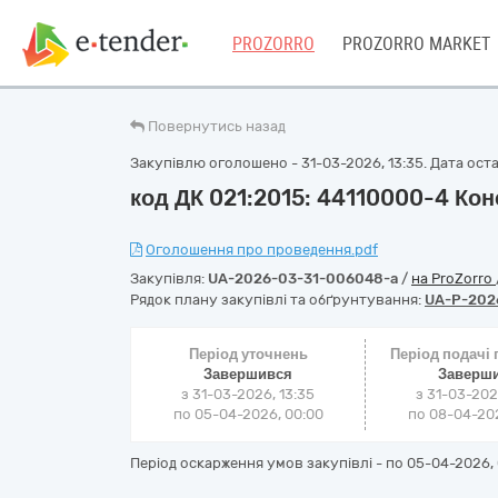
PROZORRO
PROZORRO MARKET
Повернутись назад
Закупівлю оголошено - 31-03-2026, 13:35. Дата остан
код ДК 021:2015: 44110000-4 Кон
Оголошення про проведення.pdf
Закупівля:
UA-2026-03-31-006048-a
/
на ProZorro
Рядок плану закупівлі та обґрунтування:
UA-P-202
Період уточнень
Період подачі
Завершився
Заверш
з 31-03-2026, 13:35
з 31-03-202
по 05-04-2026, 00:00
по 08-04-202
Період оскарження умов закупівлі - по
05-04-2026, 