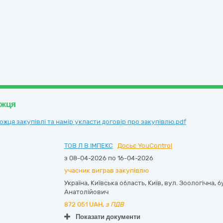
ожця
ця закупівлі та намір укласти договір про закупівлю.pdf
ТОВ Л В ІМПЕКС
Досьє YouControl
з 08-04-2026 по 16-04-2026
учасник виграв закупівлю
Україна
,
Київська область
,
Київ,
вул. Зоологічна, бу
Анатолійович
872 051
UAH,
з ПДВ
Показати документи