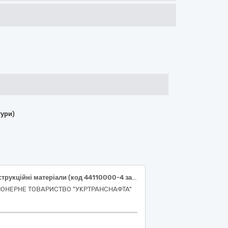
тури)
Конструкційні матеріали (код 44110000-4 за ДК 021:2015) (ізолятори)
ІОНЕРНЕ ТОВАРИСТВО "УКРТРАНСНАФТА"