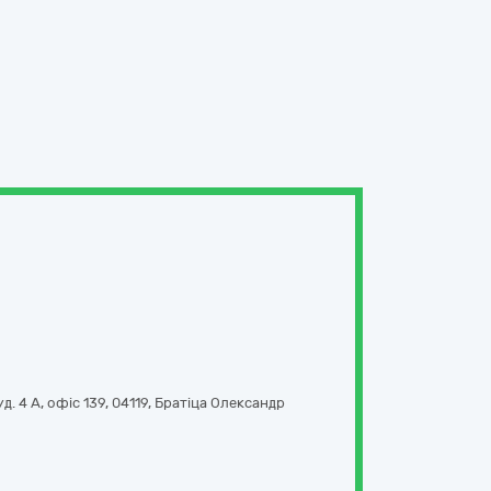
д. 4 А, офіс 139
,
04119
,
Братіца Олександр