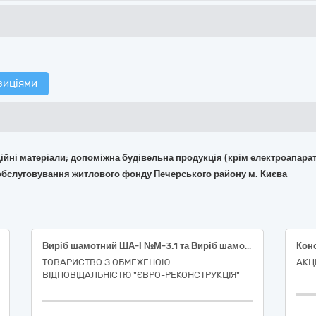
зиціями
укційні матеріали; допоміжна будівельна продукція (крім електроапара
 обслуговування житлового фонду Печерського району м. Києва
Виріб шамотний ША-І №М-3.1 та Виріб шамотний ША-І №М-247
ТОВАРИСТВО З ОБМЕЖЕНОЮ
АКЦ
ВІДПОВІДАЛЬНІСТЮ "ЄВРО-РЕКОНСТРУКЦІЯ"