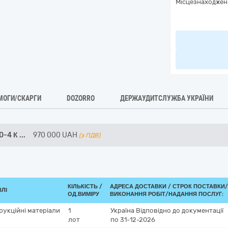
Місцезнаходжен
МОГИ/СКАРГИ
DOZORRO
ДЕРЖАУДИТСЛУЖБА УКРАЇНИ
0-4 К
...
970 000
UAH
(з ПДВ)
КІЛЬКІСТЬ /
АДРЕСА ДОСТАВКИ /
СТРОК ПОСТАВКИ/
ВЛІ
ОД.ВИМІРУ
ВИКОНАННЯ РОБІТ/НАДАННЯ ПОСЛУГ:
рукційні матеріали
1
Україна
Відповідно до документації
лот
по 31-12-2026