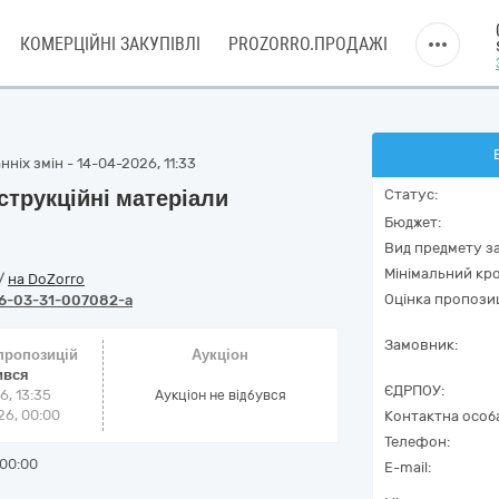
КОМЕРЦІЙНІ ЗАКУПІВЛІ
PROZORRO.ПРОДАЖІ
ніх змін - 14-04-2026, 11:33
струкційні матеріали
Статус:
Бюджет:
Вид предмету за
Мінімальний кро
/
на DoZorro
Оцінка пропозиц
6-03-31-007082-a
Замовник:
 пропозицій
Аукціон
ився
ЄДРПОУ:
6, 13:35
Аукціон не відбувся
6, 00:00
Контактна особ
Телефон:
00:00
E-mail: