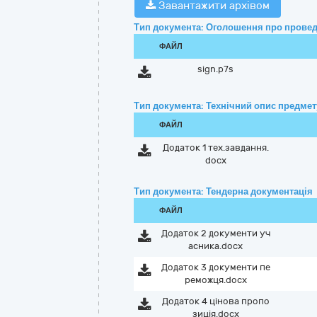
Завантажити архівом
Тип документа: Оголошення про провед
ФАЙЛ
sign.p7s
Тип документа: Технічний опис предмету
ФАЙЛ
Додаток 1 тех.завдання.
docx
Тип документа: Тендерна документація
ФАЙЛ
Додаток 2 документи уч
асника.docx
Додаток 3 документи пе
реможця.docx
Додаток 4 цінова пропо
зиція.docx