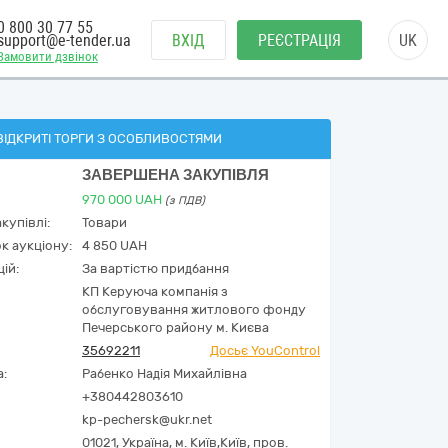
0 800 30 77 55
support@e-tender.ua
ВХІД
РЕЄСТРАЦІЯ
UK
Замовити дзвінок
ВІДКРИТІ ТОРГИ З ОСОБЛИВОСТЯМИ
ЗАВЕРШЕНА ЗАКУПІВЛЯ
970 000
UAH
(з ПДВ)
купівлі:
Товари
к аукціону:
4 850 UAH
ій:
За вартістю придбання
КП Керуюча компанія з
обслуговування житлового фонду
Печерського району м. Києва
35692211
Досьє YouControl
а:
Рабенко Надія Михайлівна
+380442803610
kp-pechersk@ukr.net
01021,
Україна
,
м. Київ,
Київ,
пров.