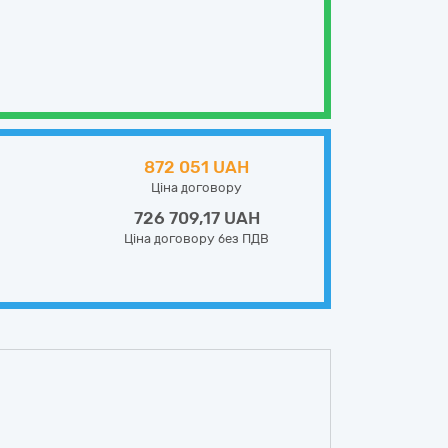
872 051 UAH
Ціна договору
726 709,17 UAH
Ціна договору без ПДВ