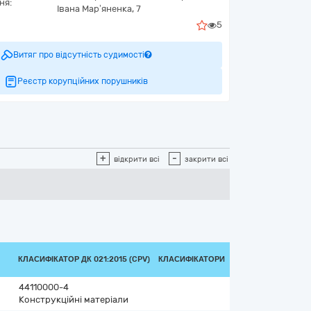
ня:
Івана Мар’яненка, 7
5
Витяг про відсутність судимості
Реєстр корупційних порушників
+
-
відкрити всі
закрити всі
КЛАСИФІКАТОР ДК 021:2015 (CPV)
КЛАСИФІКАТОРИ
44110000-4
Конструкційні матеріали