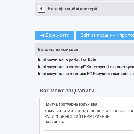
+
Кваліфікаційні критерії
Друкувати
Звіт за поданими пропо
Корисні посилання
Інші закупівлі в регіоні м. Київ
Інші закупівлі в категорії Конструкції та констр
Інші закупівлі замовника КП Керуюча компанія з
Вас може зацікавити
Плитка тротуарна (бруківка)
КОМУНАЛЬНИЙ ЗАКЛАД ЛЬВІВСЬКОЇ ОБЛАСНОЇ
РАДИ "ЛЬВІВСЬКИЙ ГЕРІАТРИЧНИЙ
ПАНСІОНАТ"