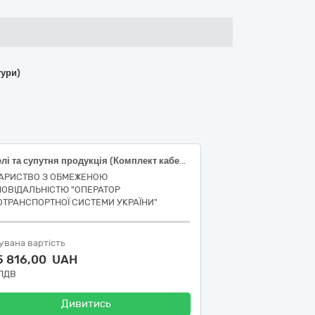
тури)
Кабелі та супутня продукція (Комплект кабелю нагрівального саморегульованого)
АРИСТВО З ОБМЕЖЕНОЮ
ПОВІДАЛЬНІСТЮ "ОПЕРАТОР
ОТРАНСПОРТНОЇ СИСТЕМИ УКРАЇНИ"
увана вартість
5 816,00 UAH
 ПДВ
Дивитись