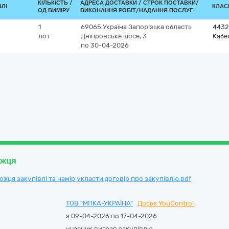
КІЛЬКІСТЬ /
АДРЕСА ДОСТАВКИ /
СТРОК ПОСТАВКИ/
ВЛІ
КЛАСИ
ОД.ВИМІРУ
ВИКОНАННЯ РОБІТ/НАДАННЯ ПОСЛУГ:
1
69065
Україна
Запорізька область
4432
лот
Дніпровське шосе, 3
Кабе
по 30-04-2026
ожця
ця закупівлі та намір укласти договір про закупівлю.pdf
ТОВ "МПКА-УКРАЇНА"
Досьє YouControl
з 09-04-2026 по 17-04-2026
учасник виграв закупівлю