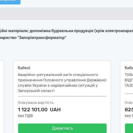
укційні матеріали; допоміжна будівельна продукція (крім електроапара
овариство "Запоріжтрансформатор"
Кабелі
Аварійно-рятувальний загін спеціального
ТОВ
призначення Головного управління Державної
ВІД
служби України з надзвичайних ситуацій у
ГАЗ
Запорізькій області
Очікувана вартість
Очік
1 122 101,00 UAH
82
без ПДВ
без
Дивитись