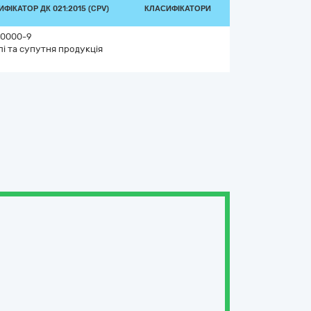
ФІКАТОР ДК 021:2015 (CPV)
КЛАСИФІКАТОРИ
0000-9
лі та супутня продукція