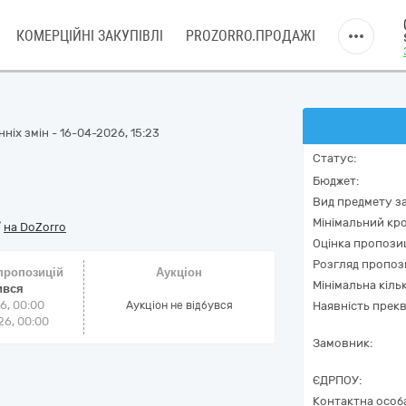
КОМЕРЦІЙНІ ЗАКУПІВЛІ
PROZORRO.ПРОДАЖІ
ніх змін - 16-04-2026, 15:23
Статус:
Бюджет:
Вид предмету за
Мінімальний кро
/
на DoZorro
Оцінка пропозиц
Розгляд пропоз
 пропозицій
Аукціон
Мінімальна кіль
ився
6, 00:00
Аукціон не відбувся
Наявність прекв
6, 00:00
Замовник:
ЄДРПОУ:
Контактна особ