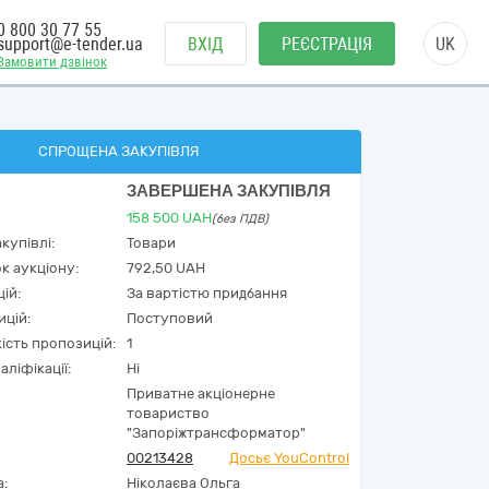
0 800 30 77 55
support@e-tender.ua
ВХІД
РЕЄСТРАЦІЯ
UK
Замовити дзвінок
СПРОЩЕНА ЗАКУПІВЛЯ
ЗАВЕРШЕНА ЗАКУПІВЛЯ
158 500
UAH
(без ПДВ)
купівлі:
Товари
к аукціону:
792,50 UAH
ій:
За вартістю придбання
ицій:
Поступовий
кість пропозицій:
1
аліфікації:
Ні
Приватне акціонерне
товариство
"Запоріжтрансформатор"
00213428
Досьє YouControl
а:
Ніколаєва Ольга