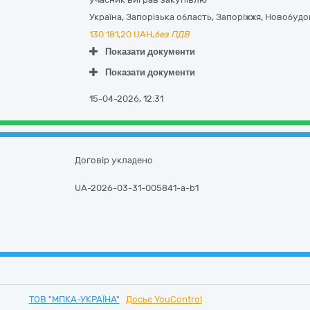
Україна
,
Запорізька область
,
Запоріжжя,
Новобудо
130 181,20
UAH,
без ПДВ
Показати документи
Показати документи
15-04-2026, 12:31
Договір укладено
UA-2026-03-31-005841-a-b1
ТОВ "МПКА-УКРАЇНА"
Досьє YouControl