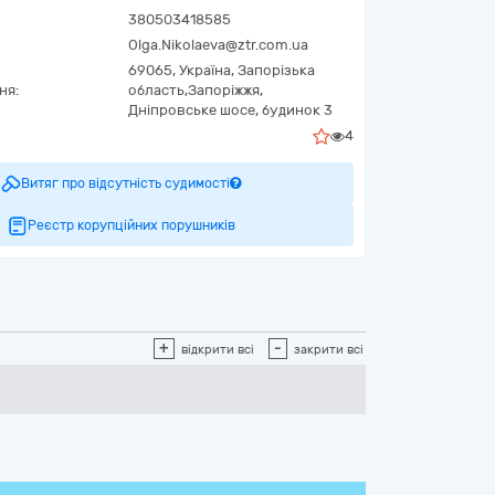
380503418585
Olga.Nikolaeva@ztr.com.ua
69065,
Україна
,
Запорізька
ня:
область,
Запоріжжя,
Дніпровське шосе, будинок 3
4
Витяг про відсутність судимості
Реєстр корупційних порушників
+
-
відкрити всі
закрити всі