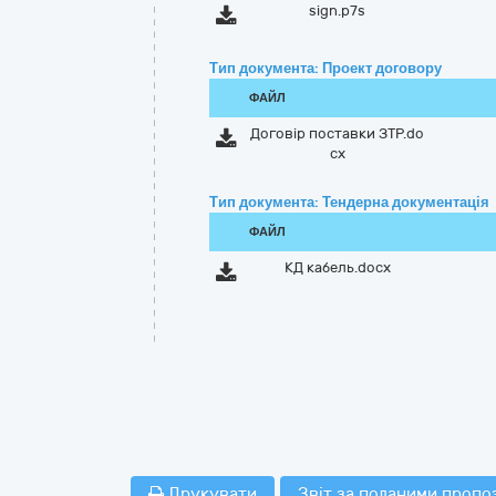
sign.p7s
Тип документа: Проект договору
ФАЙЛ
Договір поставки ЗТР.do
cx
Тип документа: Тендерна документація
ФАЙЛ
КД кабель.docx
Друкувати
Звіт за поданими пропо