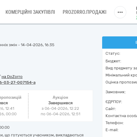
КОМЕРЦІЙНІ ЗАКУПІВЛІ
PROZORRO.ПРОДАЖІ
ніх змін - 14-04-2026, 16:35
Статус:
Бюджет:
Вид предмету за
Мінімальний кро
/
на DoZorro
Оцінка пропозиц
6-03-27-007154-a
Замовник:
 пропозицій
Аукціон
ЄДРПОУ:
ився
Завершився
6, 12:41
з
06-04-2026, 12:22
Сайт:
6, 00:00
по
06-04-2026, 12:51
Контактна особ
Телефон:
00:00
E-mail:
нти, що готуються учасником, викладаються