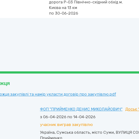
дорога Р-03 Північно-східний обхід м.
Києва на 13 км
по 30-06-2026
ожця
ця закупівлі та намір укласти договір про закупівлю.pdf
ФОП "ПРИЙМЕНКО ДЕНИС МИКОЛАЙОВИЧ"
Досьє 
з 06-04-2026 по 14-04-2026
учасник виграв закупівлю
Україна
,
Сумська область
,
місто Суми,
ВУЛИЦЯ СОБ
Прийменко