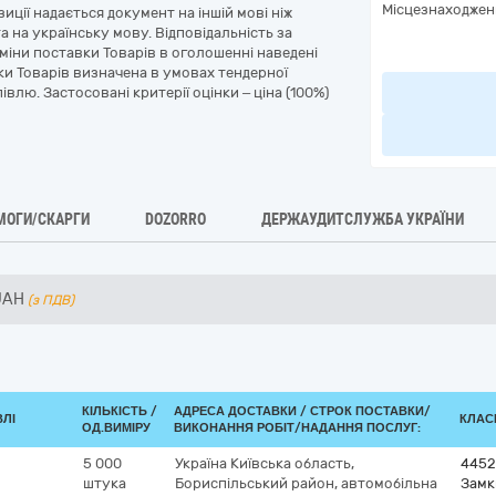
Місцезнаходжен
ції надається документ на іншій мові ніж
 на українську мову. Відповідальність за
рміни поставки Товарів в оголошенні наведені
ки Товарів визначена в умовах тендерної
влю. Застосовані критерії оцінки – ціна (100%)
МОГИ/СКАРГИ
DOZORRO
ДЕРЖАУДИТСЛУЖБА УКРАЇНИ
UAH
(з ПДВ)
КІЛЬКІСТЬ /
АДРЕСА ДОСТАВКИ /
СТРОК ПОСТАВКИ/
ВЛІ
КЛАСИ
ОД.ВИМІРУ
ВИКОНАННЯ РОБІТ/НАДАННЯ ПОСЛУГ:
5 000
Україна
Київська область,
4452
штука
Бориспільський район, автомобільна
Замк