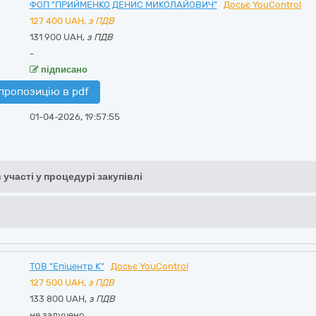
ФОП "ПРИЙМЕНКО ДЕНИС МИКОЛАЙОВИЧ"
Досьє YouControl
127 400
UAH,
з ПДВ
131 900 UAH,
з ПДВ
-
підписано
пропозицію в pdf
01-04-2026, 19:57:55
 участі у процедурі закупівлі
ТОВ "Епіцентр К"
Досьє YouControl
127 500
UAH,
з ПДВ
133 800 UAH,
з ПДВ
не залучено