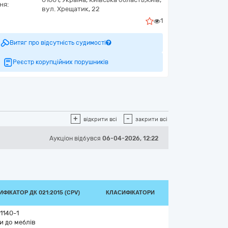
ня:
вул. Хрещатик, 22
1
Витяг про відсутність судимості
Реєстр корупційних порушників
+
-
відкрити всі
закрити всі
Аукціон відбувся
06-04-2026, 12:22
ФІКАТОР ДК 021:2015 (CPV)
КЛАСИФІКАТОРИ
1140-1
и до меблів