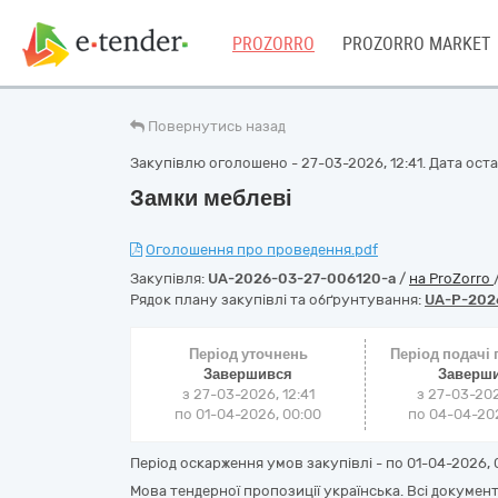
PROZORRO
PROZORRO MARKET
Повернутись назад
Закупівлю оголошено - 27-03-2026, 12:41. Дата остан
Замки меблеві
Оголошення про проведення.pdf
Закупівля:
UA-2026-03-27-006120-a
/
на ProZorro
Рядок плану закупівлі та обґрунтування:
UA-P-202
Період уточнень
Період подачі
Завершився
Заверш
з 27-03-2026, 12:41
з 27-03-202
по 01-04-2026, 00:00
по 04-04-202
Період оскарження умов закупівлі - по
01-04-2026, 
Мова тендерної пропозиції українська. Всі докуме