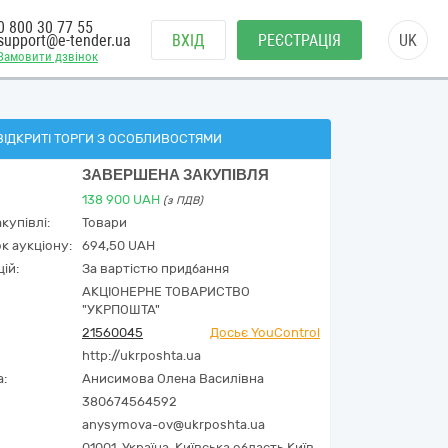
0 800 30 77 55
support@e-tender.ua
ВХІД
РЕЄСТРАЦІЯ
UK
Замовити дзвінок
ВІДКРИТІ ТОРГИ З ОСОБЛИВОСТЯМИ
ЗАВЕРШЕНА ЗАКУПІВЛЯ
138 900
UAH
(з ПДВ)
купівлі:
Товари
к аукціону:
694,50 UAH
ій:
За вартістю придбання
АКЦІОНЕРНЕ ТОВАРИСТВО
"УКРПОШТА"
21560045
Досьє YouControl
http://ukrposhta.ua
а:
Анисимова Олена Василівна
380674564592
anysymova-ov@ukrposhta.ua
01001,
Україна
,
Київська область,
Київ,