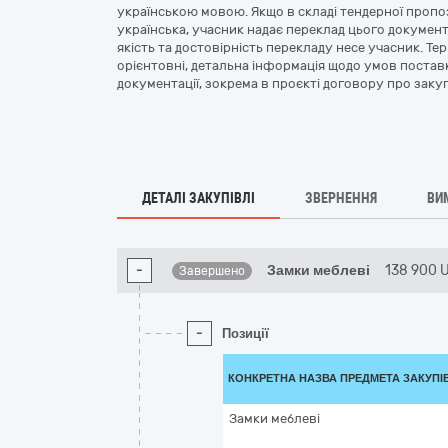
українською мовою. Якщо в складі тендерної пропози
українська, учасник надає переклад цього документа
якість та достовірність перекладу несе учасник. Те
орієнтовні, детальна інформація щодо умов постав
документації, зокрема в проєкті договору про закупі
ДЕТАЛІ ЗАКУПІВЛІ
ЗВЕРНЕННЯ
ВИ
-
Замки меблеві
138 900
Завершено
-
Позиції
КОНКРЕТНА НАЗВА ПРЕДМЕТА ЗАКУПІ
Замки меблеві