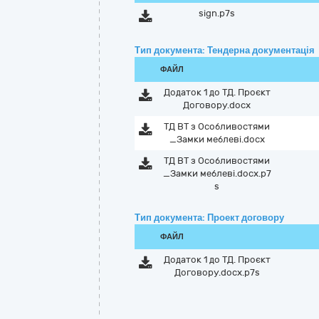
sign.p7s
Тип документа: Тендерна документація
ФАЙЛ
Додаток 1 до ТД. Проєкт
Договору.docx
ТД ВТ з Особливостями
_Замки меблеві.docx
ТД ВТ з Особливостями
_Замки меблеві.docx.p7
s
Тип документа: Проект договору
ФАЙЛ
Додаток 1 до ТД. Проєкт
Договору.docx.p7s