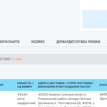
МОГИ/СКАРГИ
DOZORRO
ДЕРЖАУДИТСЛУЖБА УКРАЇНИ
61
UAH
(з ПДВ)
КІЛЬКІСТЬ /
АДРЕСА ДОСТАВКИ /
СТРОК ПОСТАВКИ/
ВЛІ
КЛАС
ОД.ВИМІРУ
ВИКОНАННЯ РОБІТ/НАДАННЯ ПОСЛУГ:
534,60
42500
Україна
Сумська область
4411
метр
Роменський район селище Липова
Трот
квадратний
Долина вул.. Полтавська,32;
42513, с.