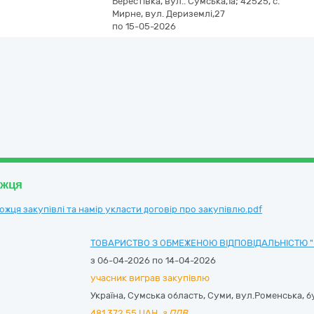
Берестівка, вул.. Сумська,1а; 42525, с.
Мирне, вул. Дериземлі,27
по 15-05-2026
ожця
ця закупівлі та намір укласти договір про закупівлю.pdf
ТОВАРИСТВО З ОБМЕЖЕНОЮ ВІДПОВІДАЛЬНІСТЮ 
з 06-04-2026 по 14-04-2026
учасник виграв закупівлю
Україна
,
Сумська область
,
Суми,
вул.Роменська, б
481 372,55
UAH,
з ПДВ