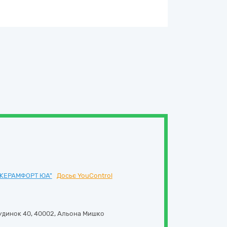
"КЕРАМФОРТ ЮА"
Досьє YouControl
удинок 40
,
40002
,
Альона Мишко