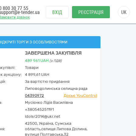
0 800 30 77 55
support@e-tender.ua
ВХІД
РЕЄСТРАЦІЯ
UK
Замовити дзвінок
ВІДКРИТІ ТОРГИ З ОСОБЛИВОСТЯМИ
ЗАВЕРШЕНА ЗАКУПІВЛЯ
489 961
UAH
(з ПДВ)
купівлі:
Товари
к аукціону:
4 899,61 UAH
ій:
За вартістю придбання
Липоводолинська селищна рада
04390972
Досьє YouControl
а:
Мусієнко Лідія Василівна
+380545251191
ldolsr2014@ukr.net
42500,
Україна
,
Сумська
ня:
область,
селище Липова Долина,
вулиця Полтавська,32