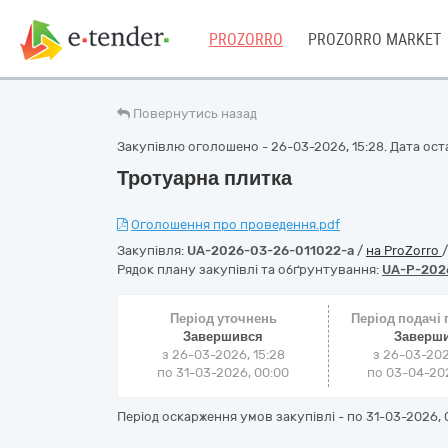
PROZORRO
PROZORRO MARKET
Повернутись назад
Закупівлю оголошено - 26-03-2026, 15:28. Дата остан
Тротуарна плитка
Оголошення про проведення.pdf
Закупівля:
UA-2026-03-26-011022-a
/
на ProZorro
Рядок плану закупівлі та обґрунтування:
UA-P-202
Період уточнень
Період подачі
Завершився
Заверш
з 26-03-2026, 15:28
з 26-03-202
по 31-03-2026, 00:00
по 03-04-202
Період оскарження умов закупівлі - по
31-03-2026, 