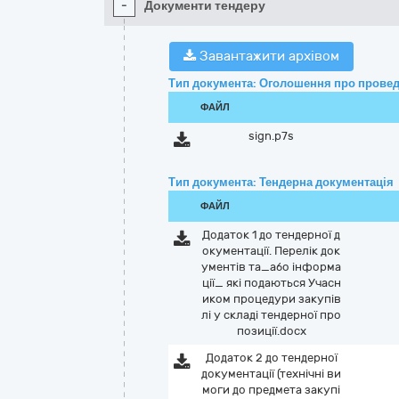
-
Документи тендеру
Завантажити архівом
Тип документа: Оголошення про провед
ФАЙЛ
sign.p7s
Тип документа: Тендерна документація
ФАЙЛ
Додаток 1 до тендерної д
окументації. Перелік док
ументів та_або інформа
ції_ які подаються Учасн
иком процедури закупів
лі у складі тендерної про
позиції.docx
Додаток 2 до тендерної
документації (технічні ви
моги до предмета закупі