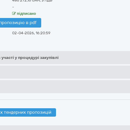
486 272,16 UAH,
з ПДВ
-
підписано
пропозицію в pdf
02-04-2026, 16:20:59
 участі у процедурі закупівлі
х тендерних пропозицій