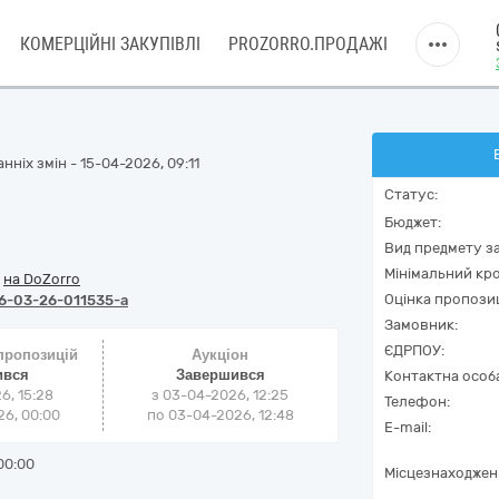
КОМЕРЦІЙНІ ЗАКУПІВЛІ
PROZORRO.ПРОДАЖІ
ніх змін - 15-04-2026, 09:11
Статус:
Бюджет:
Вид предмету за
Мінімальний кро
/
на DoZorro
Оцінка пропозиц
6-03-26-011535-a
Замовник:
ЄДРПОУ:
 пропозицій
Аукціон
ився
Завершився
Контактна особ
6, 15:28
з
03-04-2026, 12:25
Телефон:
6, 00:00
по
03-04-2026, 12:48
E-mail:
00:00
Місцезнаходжен