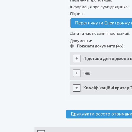
Первинна пропозиція:
Інформація про субпідрядника:
Підпис:
Переглянути Електронну 
Дата та час подання пропозиції:
Документи:
Показати документи (45)
+
Підстави для відмови в
+
Інші
+
Кваліфікаційні критерії
Друкувати реєстр отримани