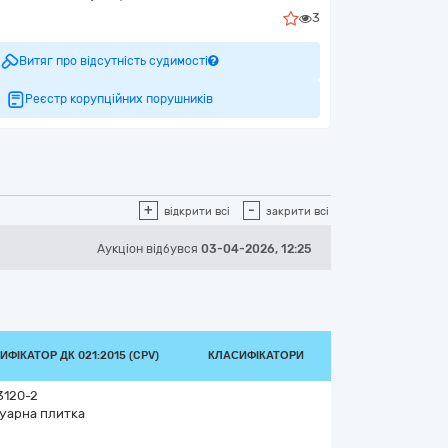
3
Витяг про відсутність судимості
Реєстр корупційних порушників
+
-
відкрити всі
закрити всі
Аукціон відбувся
03-04-2026, 12:25
ИФІКАТОР ДК 021:2015 (CPV)
КЛАСИФІКАТОРИ
3120-2
уарна плитка