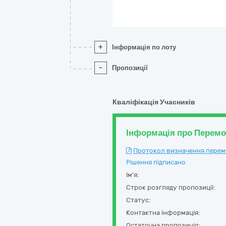
+
Інформація по лоту
-
Пропозиції
Кваліфікація Учасників
Інформація про Перем
Протокол визначення перемож
Рішення підписано
Ім'я:
Строк розгляду пропозиції:
Статус:
Контактна інформація:
Остаточна пропозиція: