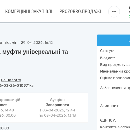
КОМЕРЦІЙНІ ЗАКУПІВЛІ
PROZORRO.ПРОДАЖІ
нніх змін - 29-04-2026, 16:12
 муфти універсальні та
Статус:
Бюджет:
Вид предмету за
Мінімальний кро
Оцінка пропозиц
/
на DoZorro
6-03-26-010971-a
Забезпечення пр
 пропозицій
Аукціон
ився
Завершився
Замовник:
6, 14:48
з
03-04-2026, 12:44
6, 00:00
по
03-04-2026, 13:13
ЄДРПОУ:
Контактна особ
00:00