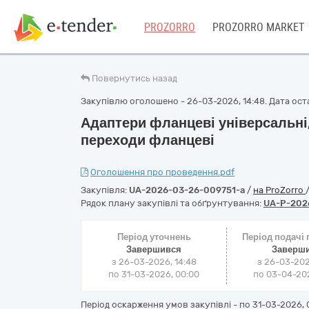
PROZORRO
PROZORRO MARKET
Повернутись назад
Закупівлю оголошено - 26-03-2026, 14:48. Дата оста
Адаптери фланцеві універсальні,
переходи фланцеві
Оголошення про проведення.pdf
Закупівля:
UA-2026-03-26-009751-a
/
на ProZorro
Рядок плану закупівлі та обґрунтування:
UA-P-202
Період уточнень
Період подачі
Завершився
Заверш
з 26-03-2026, 14:48
з 26-03-202
по 31-03-2026, 00:00
по 03-04-202
Період оскарження умов закупівлі - по
31-03-2026, 