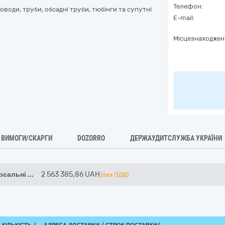
Телефон:
оводи, труби, обсадні труби, тюбінги та супутні
E-mail:
Місцезнаходжен
ВИМОГИ/СКАРГИ
DOZORRO
ДЕРЖАУДИТСЛУЖБА УКРАЇНИ
рсальні
...
2 563 385,86
UAH
(без ПДВ)