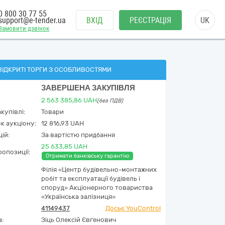
0 800 30 77 55
support@e-tender.ua
ВХІД
РЕЄСТРАЦІЯ
UK
Замовити дзвінок
ВІДКРИТІ ТОРГИ З ОСОБЛИВОСТЯМИ
ЗАВЕРШЕНА ЗАКУПІВЛЯ
2 563 385,86
UAH
(без ПДВ)
купівлі:
Товари
к аукціону:
12 816,93 UAH
ій:
За вартістю придбання
25 633,85 UAH
опозиції:
Отримати банківську гарантію
Філія «Центр будівельно-монтажних
робіт та експлуатації будівель і
споруд» Акціонерного товариства
«Українська залізниця»
41149437
Досьє YouControl
а:
Зіць Олексій Євгенович