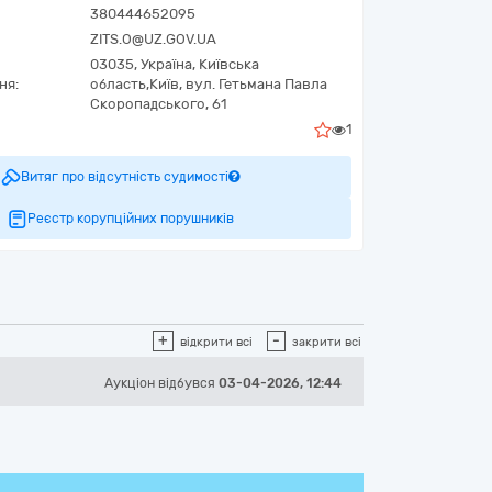
380444652095
ZITS.O@UZ.GOV.UA
03035,
Україна
,
Київська
ня:
область,
Київ,
вул. Гетьмана Павла
Скоропадського, 61
1
Витяг про відсутність судимості
Реєстр корупційних порушників
+
-
відкрити всі
закрити всі
Аукціон відбувся
03-04-2026, 12:44