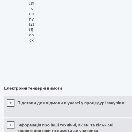
До
го
во
ру
(2)
(1).
do
cx
Електронні тендерні вимоги
+
Підстави для відмови в участі у процедурі закупівлі
+
Інформація про інші технічні, якісні та кількісні
характеристики та вимоги до учасника