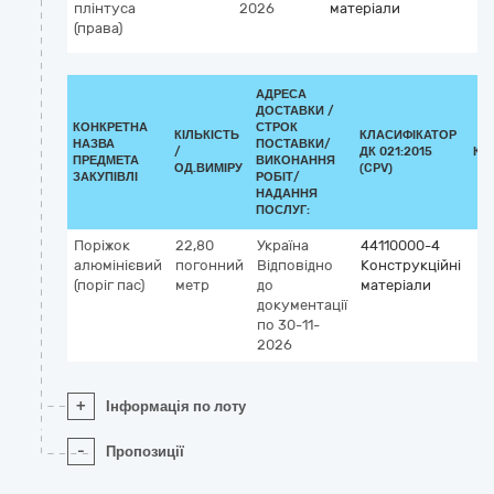
плінтуса
2026
матеріали
(права)
АДРЕСА
ДОСТАВКИ /
КОНКРЕТНА
СТРОК
КІЛЬКІСТЬ
КЛАСИФІКАТОР
НАЗВА
ПОСТАВКИ/
/
ДК 021:2015
КЛ
ПРЕДМЕТА
ВИКОНАННЯ
ОД.ВИМІРУ
(CPV)
ЗАКУПІВЛІ
РОБІТ/
НАДАННЯ
ПОСЛУГ:
Поріжок
22,80
Україна
44110000-4
алюмінієвий
погонний
Відповідно
Конструкційні
(поріг пас)
метр
до
матеріали
документації
по 30-11-
2026
+
Інформація по лоту
-
Пропозиції