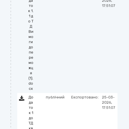
да
2026,
то
17:51:07
к 1.
1 д
о Т
Д
Ви
мо
ги
до
пе
ре
мо
жц
я
(1).
do
cx
До
публічний
Експортовано:
25-03-
да
2026,
то
17:51:07
к 1
до
ТД
кв