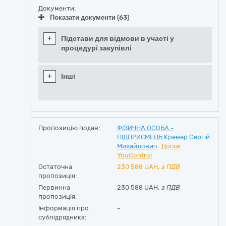
Документи:
Показати документи (63)
+
Підстави для відмови в участі у
процедурі закупівлі
+
Інші
Пропозицію подав:
ФІЗИЧНА ОСОБА -
ПІДПРИЄМЕЦЬ Кремер Сергій
Михайлович
Досьє
YouControl
Остаточна
230 588
UAH,
з ПДВ
пропозиція:
Первинна
230 588 UAH,
з ПДВ
пропозиція:
Інформація про
-
субпідрядника: