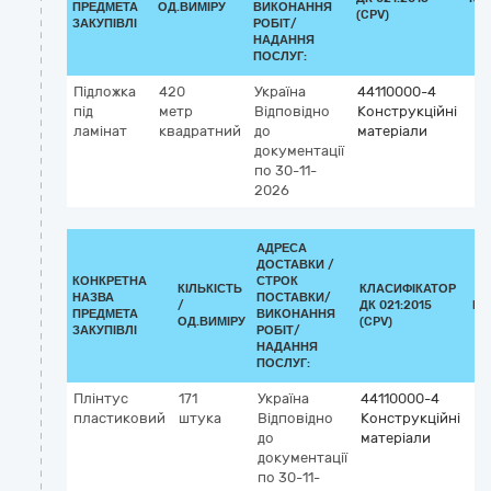
ПРЕДМЕТА
ОД.ВИМІРУ
ВИКОНАННЯ
(CPV)
ЗАКУПІВЛІ
РОБІТ/
НАДАННЯ
ПОСЛУГ:
Підложка
420
Україна
44110000-4
під
метр
Відповідно
Конструкційні
ламінат
квадратний
до
матеріали
документації
по 30-11-
2026
АДРЕСА
ДОСТАВКИ /
КОНКРЕТНА
СТРОК
КІЛЬКІСТЬ
КЛАСИФІКАТОР
НАЗВА
ПОСТАВКИ/
/
ДК 021:2015
КЛ
ПРЕДМЕТА
ВИКОНАННЯ
ОД.ВИМІРУ
(CPV)
ЗАКУПІВЛІ
РОБІТ/
НАДАННЯ
ПОСЛУГ:
Плінтус
171
Україна
44110000-4
пластиковий
штука
Відповідно
Конструкційні
до
матеріали
документації
по 30-11-