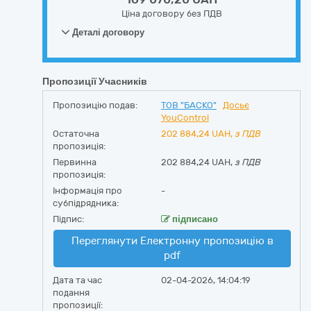
Ціна договору без ПДВ
Деталі договору
Пропозиції Учасників
Пропозицію подав:
ТОВ "БАСКО"
Досьє
YouControl
Остаточна
202 884,24
UAH,
з ПДВ
пропозиція:
Первинна
202 884,24 UAH,
з ПДВ
пропозиція:
Інформація про
-
субпідрядника:
Підпис:
підписано
Переглянути Електронну пропозицію в
pdf
Дата та час
02-04-2026, 14:04:19
подання
пропозиції: