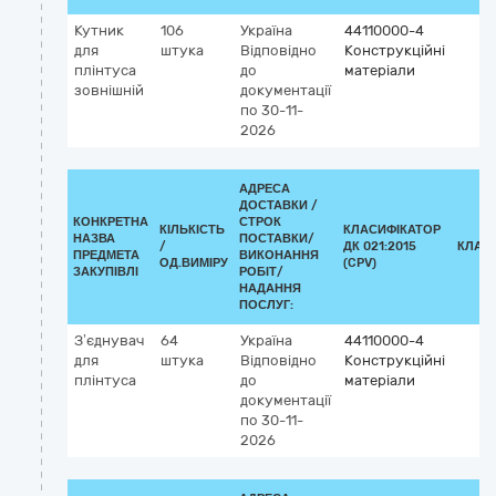
Кутник
106
Україна
44110000-4
для
штука
Відповідно
Конструкційні
плінтуса
до
матеріали
зовнішній
документації
по 30-11-
2026
АДРЕСА
ДОСТАВКИ /
КОНКРЕТНА
СТРОК
КІЛЬКІСТЬ
КЛАСИФІКАТОР
НАЗВА
ПОСТАВКИ/
/
ДК 021:2015
КЛАС
ПРЕДМЕТА
ВИКОНАННЯ
ОД.ВИМІРУ
(CPV)
ЗАКУПІВЛІ
РОБІТ/
НАДАННЯ
ПОСЛУГ:
З’єднувач
64
Україна
44110000-4
для
штука
Відповідно
Конструкційні
плінтуса
до
матеріали
документації
по 30-11-
2026