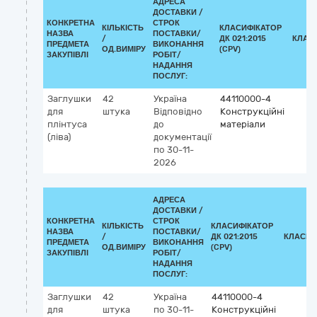
АДРЕСА
ДОСТАВКИ /
КОНКРЕТНА
СТРОК
КІЛЬКІСТЬ
КЛАСИФІКАТОР
НАЗВА
ПОСТАВКИ/
/
ДК 021:2015
КЛАС
ПРЕДМЕТА
ВИКОНАННЯ
ОД.ВИМІРУ
(CPV)
ЗАКУПІВЛІ
РОБІТ/
НАДАННЯ
ПОСЛУГ:
Заглушки
42
Україна
44110000-4
для
штука
Відповідно
Конструкційні
плінтуса
до
матеріали
(ліва)
документації
по 30-11-
2026
АДРЕСА
ДОСТАВКИ /
КОНКРЕТНА
СТРОК
КІЛЬКІСТЬ
КЛАСИФІКАТОР
НАЗВА
ПОСТАВКИ/
/
ДК 021:2015
КЛАСИФ
ПРЕДМЕТА
ВИКОНАННЯ
ОД.ВИМІРУ
(CPV)
ЗАКУПІВЛІ
РОБІТ/
НАДАННЯ
ПОСЛУГ:
Заглушки
42
Україна
44110000-4
для
штука
по 30-11-
Конструкційні