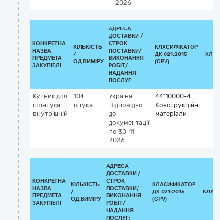
2026
АДРЕСА
ДОСТАВКИ /
КОНКРЕТНА
СТРОК
КІЛЬКІСТЬ
КЛАСИФІКАТОР
НАЗВА
ПОСТАВКИ/
/
ДК 021:2015
КЛАС
ПРЕДМЕТА
ВИКОНАННЯ
ОД.ВИМІРУ
(CPV)
ЗАКУПІВЛІ
РОБІТ/
НАДАННЯ
ПОСЛУГ:
Кутник для
104
Україна
44110000-4
плінтуса
штука
Відповідно
Конструкційні
внутрішній
до
матеріали
документації
по 30-11-
2026
АДРЕСА
ДОСТАВКИ /
КОНКРЕТНА
СТРОК
КІЛЬКІСТЬ
КЛАСИФІКАТОР
НАЗВА
ПОСТАВКИ/
/
ДК 021:2015
КЛАС
ПРЕДМЕТА
ВИКОНАННЯ
ОД.ВИМІРУ
(CPV)
ЗАКУПІВЛІ
РОБІТ/
НАДАННЯ
ПОСЛУГ: