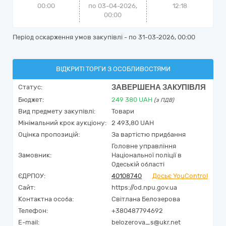
00:00
по 03-04-2026,
12:18
00:00
Період оскарження умов закупівлі - по
31-03-2026, 00:00
ВІДКРИТІ ТОРГИ З ОСОБЛИВОСТЯМИ
ЗАВЕРШЕНА ЗАКУПІВЛЯ
Статус:
Бюджет:
249 380
UAH
(з ПДВ)
Вид предмету закупівлі:
Товари
Мінімальний крок аукціону:
2 493,80 UAH
Оцінка пропозицій:
За вартістю придбання
Головне управління
Замовник:
Національної поліції в
Одеській області
ЄДРПОУ:
40108740
Досьє YouControl
Сайт:
https://od.npu.gov.ua
Контактна особа:
Світлана Белозерова
Телефон:
+380487794692
E-mail:
belozerova_s@ukr.net