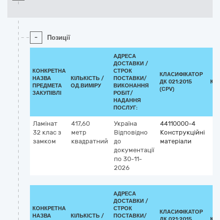
-
Позиції
АДРЕСА
ДОСТАВКИ /
КОНКРЕТНА
СТРОК
КЛАСИФІКАТОР
НАЗВА
КІЛЬКІСТЬ /
ПОСТАВКИ/
ДК 021:2015
КЛ
ПРЕДМЕТА
ОД.ВИМІРУ
ВИКОНАННЯ
(CPV)
ЗАКУПІВЛІ
РОБІТ/
НАДАННЯ
ПОСЛУГ:
Ламінат
417,60
Україна
44110000-4
32 клас з
метр
Відповідно
Конструкційні
замком
квадратний
до
матеріали
документації
по 30-11-
2026
АДРЕСА
ДОСТАВКИ /
КОНКРЕТНА
СТРОК
КЛАСИФІКАТОР
НАЗВА
КІЛЬКІСТЬ /
ПОСТАВКИ/
ДК 021:2015
КЛ