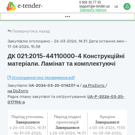
0 800 30 77 55
support@e-tender.ua
UK
Замовити дзвінок
Повернутись назад
Закупівлю оголошено - 26-03-2026, 14:31. Дата останніх змін -
17-04-2026, 15:38
ДК 021:2015-44110000-4 Конструкційні
матеріали. Ламінат та комплектуючі
Оголошення про проведення.pdf
Закупівля:
UA-2026-03-25-014237-a
/
на ProZorro
/
на DoZorro
Рядок плану закупівлі та обґрунтування:
UA-P-2026-03-25-
017196-a
Період уточнень
Період подачі
Аукціон
Завершився
пропозицій
Завершився
з 26-03-2026, 14:31
Завершився
з
03-04-2026, 11:55
по 31-03-2026,
з 26-03-2026, 14:31
по
03-04-2026,