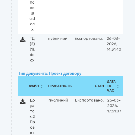
по
зи
цi
я.d
oc
x
ТД
публічний
Експортовано:
26-03-
(2)
2026,
(1).
14:31:40
do
cx
Тип документа: Проект договору
ДАТА
ФАЙЛ
ПРИВАТНІСТЬ
СТАН
ТА
ЧАС
До
публічний
Експортовано:
25-03-
да
2026,
то
17:51:07
к 2
Пр
оє
кт