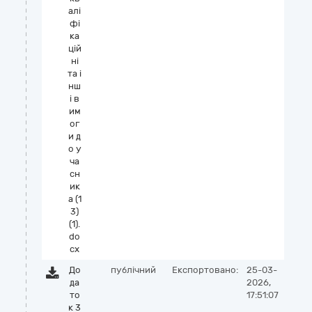
алі
фі
ка
цій
ні
та і
нш
і в
им
ог
и д
о у
ча
сн
ик
а (1
3)
(1).
do
cx
До
публічний
Експортовано:
25-03-
да
2026,
то
17:51:07
к 3