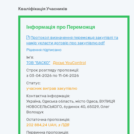
Кваліфікація Учасників
Інформація про Переможця
Протокол визначення переможця закупівлі та
намір укласти договір про закупівлю.pdf
Рішення підписано
Ім'я:
ТОВ "БАСКО"
Досьє YouControl
Строк розгляду пропозиції:
з 03-04-2026 по 11-04-2026
Статус:
учасник виграв закупівлю
Контактна інформація:
Україна
,
Одеська область
,
місто Одеса,
ВУЛИЦЯ
НОВОСЕЛЬСЬКОГО, будинок 40
,
65029
,
Олег
Волощук
Остаточна пропозиція:
202 884,24
UAH,
з ПДВ
Первинна пропозиція: