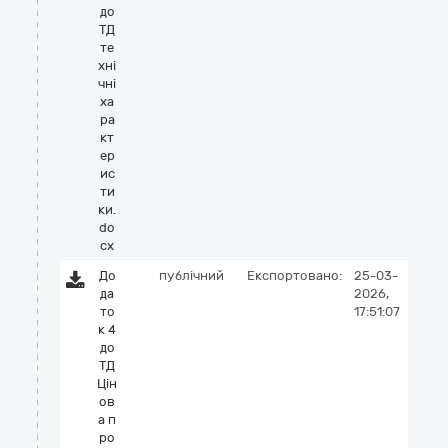
до
ТД
те
хні
чні
ха
ра
кт
ер
ис
ти
ки.
do
cx
До
публічний
Експортовано:
25-03-
да
2026,
то
17:51:07
к 4
до
ТД
Цiн
ов
а п
ро