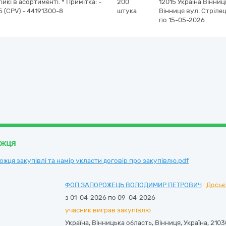
йкі в асортименті. * Примітка: -
200
12015
Україна
Вінниц
 (CPV) - 44191300-8
штука
Вінниця
вул. Стрілец
по 15-05-2026
ожця
ця закупівлі та намір укласти договір про закупівлю.pdf
ФОП ЗАПОРОЖЕЦЬ ВОЛОДИМИР ПЕТРОВИЧ
Досьє
з 01-04-2026 по 09-04-2026
учасник виграв закупівлю
Україна
,
Вінницька область
,
Вінниця,
Україна, 2103