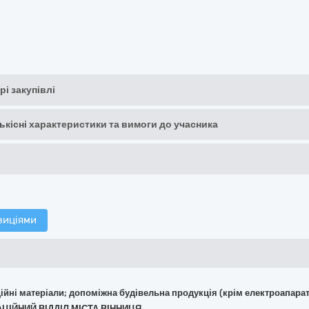
рі закупівлі
кількісні характеристики та вимоги до учасника
зиціями
укційні матеріали; допоміжна будівельна продукція (крім електроапара
АЦІЙНИЙ ВІДДІЛ МІСТА ВІННИЦЯ