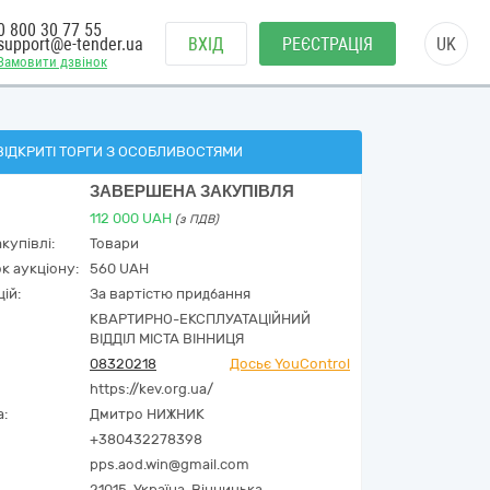
0 800 30 77 55
support@e-tender.ua
ВХІД
РЕЄСТРАЦІЯ
UK
Замовити дзвінок
ВІДКРИТІ ТОРГИ З ОСОБЛИВОСТЯМИ
ЗАВЕРШЕНА ЗАКУПІВЛЯ
112 000
UAH
(з ПДВ)
купівлі:
Товари
к аукціону:
560 UAH
ій:
За вартістю придбання
КВАРТИРНО-ЕКСПЛУАТАЦІЙНИЙ
ВІДДІЛ МІСТА ВІННИЦЯ
08320218
Досьє YouControl
https://kev.org.ua/
а:
Дмитро НИЖНИК
+380432278398
pps.aod.win@gmail.com
21015,
Україна
,
Вінницька