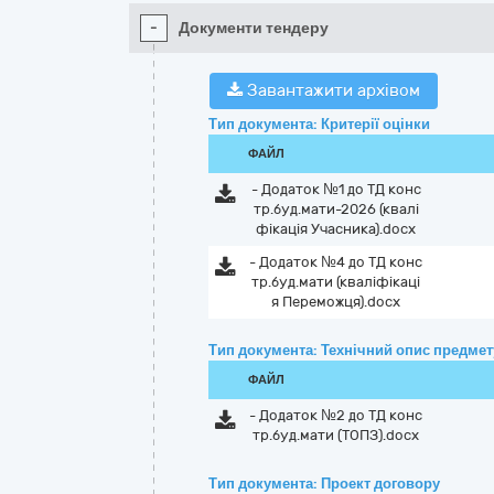
-
Документи тендеру
Завантажити архівом
Тип документа: Критерії оцінки
ФАЙЛ
- Додаток №1 до ТД конс
тр.буд.мати-2026 (квалі
фікація Учасника).docx
- Додаток №4 до ТД конс
тр.буд.мати (кваліфікаці
я Переможця).docx
Тип документа: Технічний опис предмету
ФАЙЛ
- Додаток №2 до ТД конс
тр.буд.мати (ТОПЗ).docx
Тип документа: Проект договору