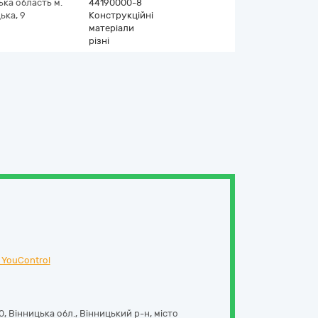
ька область
м.
44190000-8
ька, 9
Конструкційні
матеріали
різні
 YouControl
0, Вінницька обл., Вінницький р-н, місто