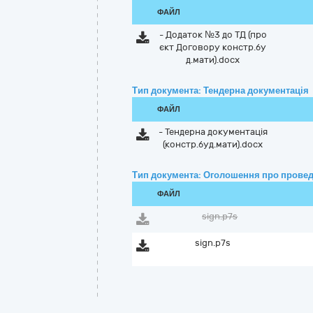
ФАЙЛ
- Додаток №3 до ТД (про
єкт Договору констр.бу
д.мати).docx
Тип документа: Тендерна документація
ФАЙЛ
- Тендерна документація
(констр.буд.мати).docx
Тип документа: Оголошення про провед
ФАЙЛ
sign.p7s
sign.p7s