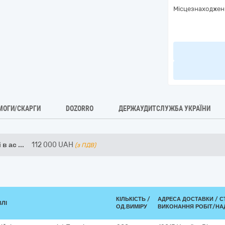
Місцезнаходжен
МОГИ/СКАРГИ
DOZORRO
ДЕРЖАУДИТСЛУЖБА УКРАЇНИ
 в ас
...
112 000
UAH
(з ПДВ)
КІЛЬКІСТЬ /
АДРЕСА ДОСТАВКИ /
С
ВЛІ
ОД.ВИМІРУ
ВИКОНАННЯ РОБІТ/НА