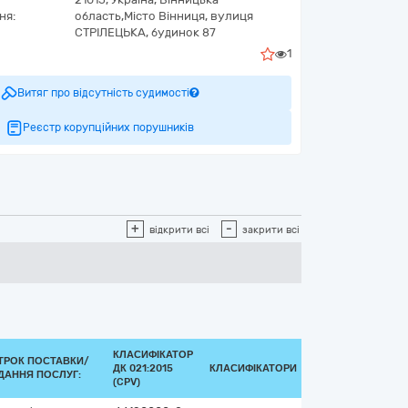
ня:
область,
Місто Вінниця,
вулиця
СТРІЛЕЦЬКА, будинок 87
1
Витяг про відсутність судимості
Реєстр корупційних порушників
+
-
відкрити всі
закрити всі
КЛАСИФІКАТОР
ТРОК ПОСТАВКИ/
ДК 021:2015
КЛАСИФІКАТОРИ
ДАННЯ ПОСЛУГ:
(CPV)