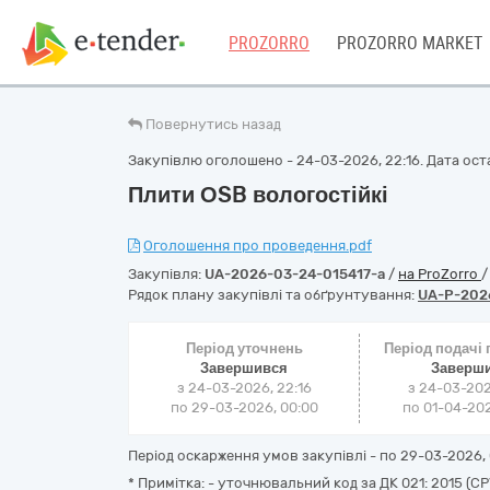
PROZORRO
PROZORRO MARKET
Повернутись назад
Закупівлю оголошено - 24-03-2026, 22:16. Дата остан
Плити ОSB вологостійкі
Оголошення про проведення.pdf
Закупівля:
UA-2026-03-24-015417-a
/
на ProZorro
Рядок плану закупівлі та обґрунтування:
UA-P-202
Період уточнень
Період подачі
Завершився
Заверш
з 24-03-2026, 22:16
з 24-03-202
по 29-03-2026, 00:00
по 01-04-202
Період оскарження умов закупівлі - по
29-03-2026, 
* Примітка: - уточнювальний код за ДК 021: 2015 (C