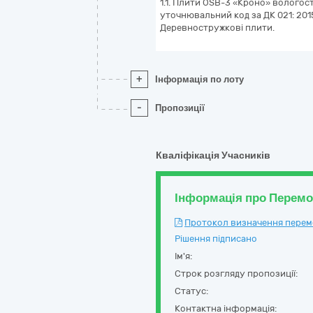
1.1. Плити OSB-3 «Кроно» вологості
уточнювальний код за ДК 021: 2015
Деревностружкові плити.
+
Інформація по лоту
-
Пропозиції
Кваліфікація Учасників
Інформація про Перем
Протокол визначення перемож
Рішення підписано
Ім'я:
Строк розгляду пропозиції:
Статус:
Контактна інформація: