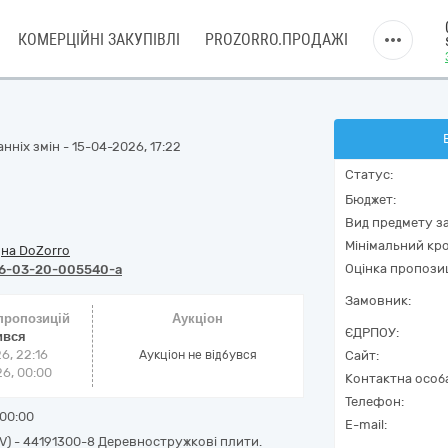
КОМЕРЦІЙНІ ЗАКУПІВЛІ
PROZORRO.ПРОДАЖІ
ніх змін - 15-04-2026, 17:22
Статус:
Бюджет:
Вид предмету за
Мінімальний кро
/
на DoZorro
Оцінка пропозиц
6-03-20-005540-a
Замовник:
 пропозицій
Аукціон
ЄДРПОУ:
ився
6, 22:16
Аукціон не відбувся
Сайт:
6, 00:00
Контактна особ
Телефон:
00:00
E-mail:
PV) - 44191300-8 Деревностружкові плити.