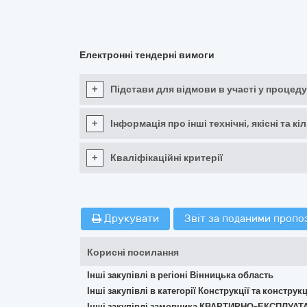
Електронні тендерні вимоги
+
Підстави для відмови в участі у процеду
+
Інформація про інші технічні, якісні та 
+
Кваліфікаційні критерії
Друкувати
Звіт за поданими пропо
Корисні посилання
Інші закупівлі в регіоні Вінницька область
Інші закупівлі в категорії Конструкції та констр
Інші закупівлі замовника КВАРТИРНО-ЕКСПЛУАТ