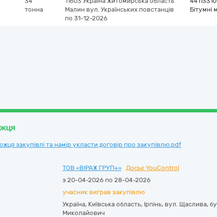
34
11603
Україна
Житомирська область
44113310
тонна
Малин
вул. Українських повстанців
Бітумні 
по 31-12-2026
ожця
ця закупівлі та намір укласти договір про закупівлю.pdf
ТОВ «ВІРАЖ ГРУП+»
Досьє YouControl
з 20-04-2026 по 28-04-2026
учасник виграв закупівлю
Україна
,
Київська область
,
Ірпінь,
вул. Щаслива, бу
Миколайович