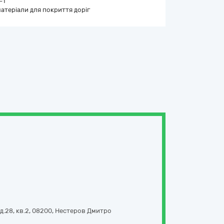
-1
матеріали для покриття доріг
д.28, кв.2
,
08200
,
Нестеров Дмитро