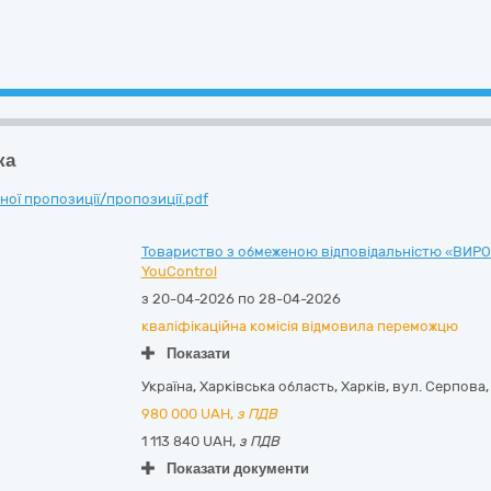
ка
ої пропозиції/пропозиції.pdf
Товариство з обмеженою відповідальністю «ВИ
YouControl
з 20-04-2026 по 28-04-2026
кваліфікаційна комісія відмовила переможцю
Показати
Україна
,
Харківська область
,
Харків,
вул. Серпова, 
980 000
UAH,
з ПДВ
1 113 840 UAH,
з ПДВ
Показати документи