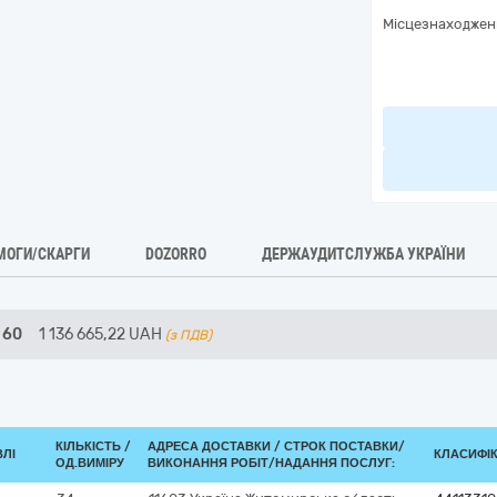
Місцезнаходжен
МОГИ/СКАРГИ
DOZORRO
ДЕРЖАУДИТСЛУЖБА УКРАЇНИ
 60
1 136 665,22
UAH
(з ПДВ)
КІЛЬКІСТЬ /
АДРЕСА ДОСТАВКИ /
СТРОК ПОСТАВКИ/
ВЛІ
КЛАСИФІКА
ОД.ВИМІРУ
ВИКОНАННЯ РОБІТ/НАДАННЯ ПОСЛУГ: