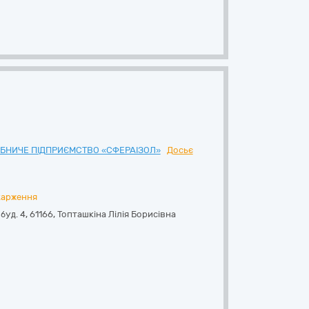
РОБНИЧЕ ПІДПРИЄМСТВО «СФЕРАІЗОЛ»
Досьє
карження
буд. 4
,
61166
,
Топташкіна Лілія Борисівна