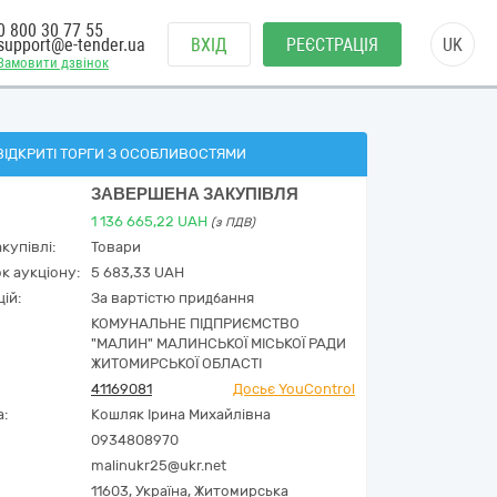
0 800 30 77 55
support@e-tender.ua
ВХІД
РЕЄСТРАЦІЯ
UK
Замовити дзвінок
ВІДКРИТІ ТОРГИ З ОСОБЛИВОСТЯМИ
ЗАВЕРШЕНА ЗАКУПІВЛЯ
1 136 665,22
UAH
(з ПДВ)
купівлі:
Товари
к аукціону:
5 683,33 UAH
ій:
За вартістю придбання
КОМУНАЛЬНЕ ПІДПРИЄМСТВО
"МАЛИН" МАЛИНСЬКОЇ МІСЬКОЇ РАДИ
ЖИТОМИРСЬКОЇ ОБЛАСТІ
41169081
Досьє YouControl
а:
Кошляк Ірина Михайлівна
0934808970
malinukr25@ukr.net
11603,
Україна
,
Житомирська