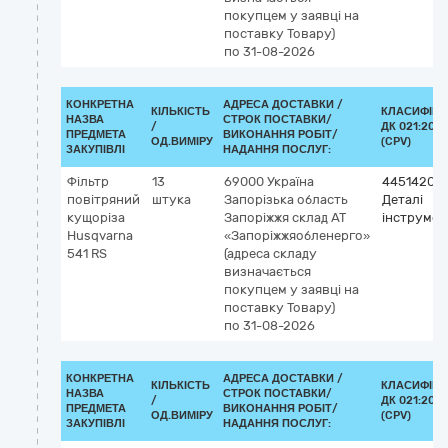
покупцем у заявці на
поставку Товару)
по 31-08-2026
КОНКРЕТНА
АДРЕСА ДОСТАВКИ /
КІЛЬКІСТЬ
КЛАСИФІКА
НАЗВА
СТРОК ПОСТАВКИ/
/
ДК 021:2015
ПРЕДМЕТА
ВИКОНАННЯ РОБІТ/
ОД.ВИМІРУ
(CPV)
ЗАКУПІВЛІ
НАДАННЯ ПОСЛУГ:
Фільтр
13
69000
Україна
44514200
повітряний
штука
Запорізька область
Деталі
кущоріза
Запоріжжя
склад АТ
інструмен
Husqvarna
«Запоріжжяобленерго»
541 RS
(адреса складу
визначається
покупцем у заявці на
поставку Товару)
по 31-08-2026
КОНКРЕТНА
АДРЕСА ДОСТАВКИ /
КІЛЬКІСТЬ
КЛАСИФІКА
НАЗВА
СТРОК ПОСТАВКИ/
/
ДК 021:2015
ПРЕДМЕТА
ВИКОНАННЯ РОБІТ/
ОД.ВИМІРУ
(CPV)
ЗАКУПІВЛІ
НАДАННЯ ПОСЛУГ: