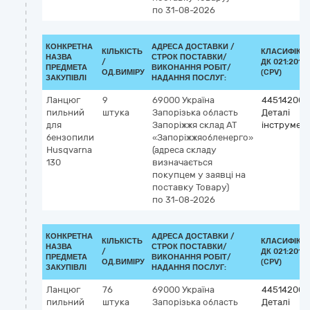
по 31-08-2026
КОНКРЕТНА
АДРЕСА ДОСТАВКИ /
КІЛЬКІСТЬ
КЛАСИФІКА
НАЗВА
СТРОК ПОСТАВКИ/
/
ДК 021:2015
ПРЕДМЕТА
ВИКОНАННЯ РОБІТ/
ОД.ВИМІРУ
(CPV)
ЗАКУПІВЛІ
НАДАННЯ ПОСЛУГ:
Ланцюг
9
69000
Україна
44514200-
пильний
штука
Запорізька область
Деталі
для
Запоріжжя
склад АТ
інструмент
бензопили
«Запоріжжяобленерго»
Husqvarna
(адреса складу
130
визначається
покупцем у заявці на
поставку Товару)
по 31-08-2026
КОНКРЕТНА
АДРЕСА ДОСТАВКИ /
КІЛЬКІСТЬ
КЛАСИФІКА
НАЗВА
СТРОК ПОСТАВКИ/
/
ДК 021:2015
ПРЕДМЕТА
ВИКОНАННЯ РОБІТ/
ОД.ВИМІРУ
(CPV)
ЗАКУПІВЛІ
НАДАННЯ ПОСЛУГ:
Ланцюг
76
69000
Україна
44514200-
пильний
штука
Запорізька область
Деталі