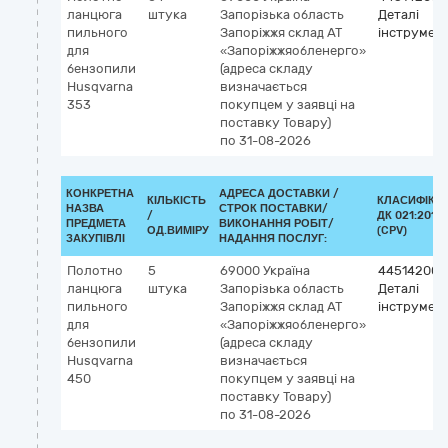
ланцюга
штука
Запорізька область
Деталі
пильного
Запоріжжя
склад АТ
інструмент
для
«Запоріжжяобленерго»
бензопили
(адреса складу
Husqvarna
визначається
353
покупцем у заявці на
поставку Товару)
по 31-08-2026
КОНКРЕТНА
АДРЕСА ДОСТАВКИ /
КІЛЬКІСТЬ
КЛАСИФІКА
НАЗВА
СТРОК ПОСТАВКИ/
/
ДК 021:2015
ПРЕДМЕТА
ВИКОНАННЯ РОБІТ/
ОД.ВИМІРУ
(CPV)
ЗАКУПІВЛІ
НАДАННЯ ПОСЛУГ:
Полотно
5
69000
Україна
44514200-
ланцюга
штука
Запорізька область
Деталі
пильного
Запоріжжя
склад АТ
інструмент
для
«Запоріжжяобленерго»
бензопили
(адреса складу
Husqvarna
визначається
450
покупцем у заявці на
поставку Товару)
по 31-08-2026