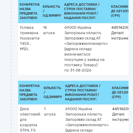
КОНКРЕТНА
АДРЕСА ДОСТАВКИ /
КІЛЬКІСТЬ
КЛАСИФІКАТ
НАЗВА
СТРОК ПОСТАВКИ/
/
ДК 021:2015
ПРЕДМЕТА
ВИКОНАННЯ РОБІТ/
ОД.ВИМІРУ
(CPV)
ЗАКУПІВЛІ
НАДАННЯ ПОСЛУГ:
Голівка
14
69000
Україна
44514200-
тримерна
штука
Запорізька область
Деталі
Husqvarna
Запоріжжя
склад АТ
інструмент
Т45Х ,
«Запоріжжяобленерго»
М12L
(адреса складу
визначається
покупцем у заявці на
поставку Товару)
по 31-08-2026
КОНКРЕТНА
АДРЕСА ДОСТАВКИ /
КІЛЬКІСТЬ
КЛАСИФІКА
НАЗВА
СТРОК ПОСТАВКИ/
/
ДК 021:2015
ПРЕДМЕТА
ВИКОНАННЯ РОБІТ/
ОД.ВИМІРУ
(CPV)
ЗАКУПІВЛІ
НАДАННЯ ПОСЛУГ:
Диск
1
69000
Україна
44514200-
обертовий
штука
Запорізька область
Деталі
для
Запоріжжя
склад АТ
інструмент
кущоріза
«Запоріжжяобленерго»
STIHL FS
(адреса складу