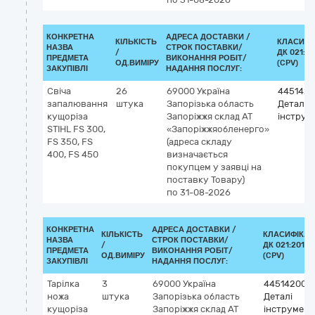
КОНКРЕТНА
АДРЕСА ДОСТАВКИ /
КІЛЬКІСТЬ
КЛАСИФІ
НАЗВА
СТРОК ПОСТАВКИ/
/
ДК 021:20
ПРЕДМЕТА
ВИКОНАННЯ РОБІТ/
ОД.ВИМІРУ
(CPV)
ЗАКУПІВЛІ
НАДАННЯ ПОСЛУГ:
Свіча
26
69000
Україна
4451420
запалювання
штука
Запорізька область
Деталі
кущоріза
Запоріжжя
склад АТ
інструм
STIHL FS 300,
«Запоріжжяобленерго»
FS 350, FS
(адреса складу
400, FS 450
визначається
покупцем у заявці на
поставку Товару)
по 31-08-2026
КОНКРЕТНА
АДРЕСА ДОСТАВКИ /
КІЛЬКІСТЬ
КЛАСИФІКАТ
НАЗВА
СТРОК ПОСТАВКИ/
/
ДК 021:2015
ПРЕДМЕТА
ВИКОНАННЯ РОБІТ/
ОД.ВИМІРУ
(CPV)
ЗАКУПІВЛІ
НАДАННЯ ПОСЛУГ:
Тарілка
3
69000
Україна
44514200-
ножа
штука
Запорізька область
Деталі
кущоріза
Запоріжжя
склад АТ
інструмент