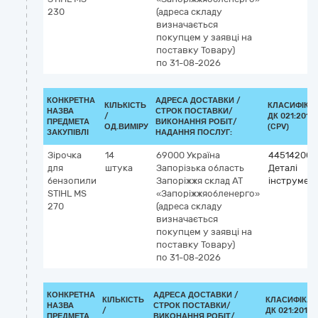
230
(адреса складу
визначається
покупцем у заявці на
поставку Товару)
по 31-08-2026
КОНКРЕТНА
АДРЕСА ДОСТАВКИ /
КІЛЬКІСТЬ
КЛАСИФІКА
НАЗВА
СТРОК ПОСТАВКИ/
/
ДК 021:2015
ПРЕДМЕТА
ВИКОНАННЯ РОБІТ/
ОД.ВИМІРУ
(CPV)
ЗАКУПІВЛІ
НАДАННЯ ПОСЛУГ:
Зірочка
14
69000
Україна
44514200-
для
штука
Запорізька область
Деталі
бензопили
Запоріжжя
склад АТ
інструмент
STIHL MS
«Запоріжжяобленерго»
270
(адреса складу
визначається
покупцем у заявці на
поставку Товару)
по 31-08-2026
КОНКРЕТНА
АДРЕСА ДОСТАВКИ /
КІЛЬКІСТЬ
КЛАСИФІКАТ
НАЗВА
СТРОК ПОСТАВКИ/
/
ДК 021:2015
ПРЕДМЕТА
ВИКОНАННЯ РОБІТ/