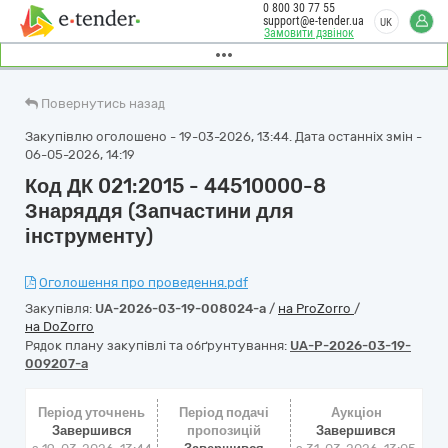
0 800 30 77 55
support@e-tender.ua
UK
Замовити дзвінок
Повернутись назад
Закупівлю оголошено - 19-03-2026, 13:44. Дата останніх змін -
06-05-2026, 14:19
Код ДК 021:2015 - 44510000-8
Знаряддя (Запчастини для
інструменту)
Оголошення про проведення.pdf
Закупівля:
UA-2026-03-19-008024-a
/
на ProZorro
/
на DoZorro
Рядок плану закупівлі та обґрунтування:
UA-P-2026-03-19-
009207-a
Період уточнень
Період подачі
Аукціон
Завершився
пропозицій
Завершився