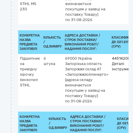
STIHL MS
визначається
230
покупцем у заявці на
поставку Товару)
по 31-08-2026
КОНКРЕТНА
АДРЕСА ДОСТАВКИ /
КІЛЬКІСТЬ
КЛАСИФІКА
НАЗВА
СТРОК ПОСТАВКИ/
/
ДК 021:2015
ПРЕДМЕТА
ВИКОНАННЯ РОБІТ/
ОД.ВИМІРУ
(CPV)
ЗАКУПІВЛІ
НАДАННЯ ПОСЛУГ:
Підшипник
6
69000
Україна
44514200-
на
штука
Запорізька область
Деталі
привідну
Запоріжжя
склад АТ
інструмент
зірочку
«Запоріжжяобленерго»
бензопил
(адреса складу
STIHL
визначається
покупцем у заявці на
поставку Товару)
по 31-08-2026
КОНКРЕТНА
АДРЕСА ДОСТАВКИ /
КІЛЬКІСТЬ
КЛАСИФІ
НАЗВА
СТРОК ПОСТАВКИ/
/
ДК 021:20
ПРЕДМЕТА
ВИКОНАННЯ РОБІТ/
ОД.ВИМІРУ
(CPV)
ЗАКУПІВЛІ
НАДАННЯ ПОСЛУГ: