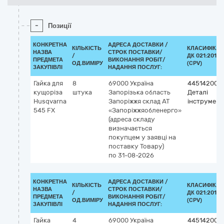
-
Позиції
КОНКРЕТНА
АДРЕСА ДОСТАВКИ /
КІЛЬКІСТЬ
КЛАСИФІКАТ
НАЗВА
СТРОК ПОСТАВКИ/
/
ДК 021:2015
ПРЕДМЕТА
ВИКОНАННЯ РОБІТ/
ОД.ВИМІРУ
(CPV)
ЗАКУПІВЛІ
НАДАННЯ ПОСЛУГ:
Гайка для
8
69000
Україна
44514200-
кущоріза
штука
Запорізька область
Деталі
Husqvarna
Запоріжжя
склад АТ
інструмент
545 FX
«Запоріжжяобленерго»
(адреса складу
визначається
покупцем у заявці на
поставку Товару)
по 31-08-2026
КОНКРЕТНА
АДРЕСА ДОСТАВКИ /
КІЛЬКІСТЬ
КЛАСИФІКАТ
НАЗВА
СТРОК ПОСТАВКИ/
/
ДК 021:2015
ПРЕДМЕТА
ВИКОНАННЯ РОБІТ/
ОД.ВИМІРУ
(CPV)
ЗАКУПІВЛІ
НАДАННЯ ПОСЛУГ:
Гайка
4
69000
Україна
44514200-