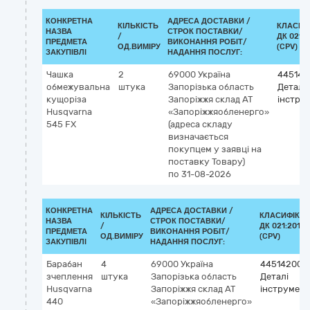
КОНКРЕТНА
АДРЕСА ДОСТАВКИ /
КІЛЬКІСТЬ
КЛАСИФ
НАЗВА
СТРОК ПОСТАВКИ/
/
ДК 021:2
ПРЕДМЕТА
ВИКОНАННЯ РОБІТ/
ОД.ВИМІРУ
(CPV)
ЗАКУПІВЛІ
НАДАННЯ ПОСЛУГ:
Чашка
2
69000
Україна
445142
обмежувальна
штука
Запорізька область
Деталі
кущоріза
Запоріжжя
склад АТ
інстру
Husqvarna
«Запоріжжяобленерго»
545 FX
(адреса складу
визначається
покупцем у заявці на
поставку Товару)
по 31-08-2026
КОНКРЕТНА
АДРЕСА ДОСТАВКИ /
КІЛЬКІСТЬ
КЛАСИФІКА
НАЗВА
СТРОК ПОСТАВКИ/
/
ДК 021:2015
ПРЕДМЕТА
ВИКОНАННЯ РОБІТ/
ОД.ВИМІРУ
(CPV)
ЗАКУПІВЛІ
НАДАННЯ ПОСЛУГ:
Барабан
4
69000
Україна
44514200-
зчеплення
штука
Запорізька область
Деталі
Husqvarna
Запоріжжя
склад АТ
інструмент
440
«Запоріжжяобленерго»