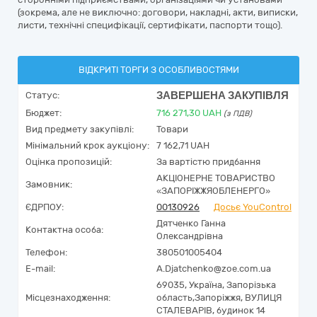
(зокрема, але не виключно: договори, накладні, акти, виписки,
листи, технічні специфікації, сертифікати, паспорти тощо).
ВІДКРИТІ ТОРГИ З ОСОБЛИВОСТЯМИ
ЗАВЕРШЕНА ЗАКУПІВЛЯ
Статус:
Бюджет:
716 271,30
UAH
(з ПДВ)
Вид предмету закупівлі:
Товари
Мінімальний крок аукціону:
7 162,71 UAH
Оцінка пропозицій:
За вартістю придбання
АКЦІОНЕРНЕ ТОВАРИСТВО
Замовник:
«ЗАПОРІЖЖЯОБЛЕНЕРГО»
ЄДРПОУ:
00130926
Досьє YouControl
Дятченко Ганна
Контактна особа:
Олександрівна
Телефон:
380501005404
E-mail:
A.Djatchenko@zoe.com.ua
69035,
Україна
,
Запорізька
Місцезнаходження:
область,
Запоріжжя,
ВУЛИЦЯ
СТАЛЕВАРІВ, будинок 14