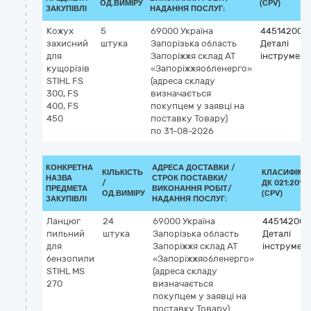
ОД.ВИМІРУ
(CPV)
ЗАКУПІВЛІ
НАДАННЯ ПОСЛУГ:
Кожух
5
69000
Україна
44514200-
захисний
штука
Запорізька область
Деталі
для
Запоріжжя
склад АТ
інструмент
кущорізів
«Запоріжжяобленерго»
STIHL FS
(адреса складу
300, FS
визначається
400, FS
покупцем у заявці на
450
поставку Товару)
по 31-08-2026
КОНКРЕТНА
АДРЕСА ДОСТАВКИ /
КІЛЬКІСТЬ
КЛАСИФІКА
НАЗВА
СТРОК ПОСТАВКИ/
/
ДК 021:2015
ПРЕДМЕТА
ВИКОНАННЯ РОБІТ/
ОД.ВИМІРУ
(CPV)
ЗАКУПІВЛІ
НАДАННЯ ПОСЛУГ:
Ланцюг
24
69000
Україна
44514200-
пильний
штука
Запорізька область
Деталі
для
Запоріжжя
склад АТ
інструмент
бензопили
«Запоріжжяобленерго»
STIHL MS
(адреса складу
270
визначається
покупцем у заявці на
поставку Товару)