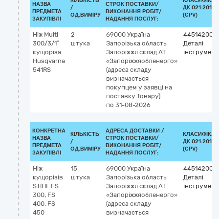
КІЛЬКІСТЬ
КЛАСИФІКАТ
НАЗВА
СТРОК ПОСТАВКИ/
/
ДК 021:2015
ПРЕДМЕТА
ВИКОНАННЯ РОБІТ/
ОД.ВИМІРУ
(CPV)
ЗАКУПІВЛІ
НАДАННЯ ПОСЛУГ:
Ніж Multi
2
69000
Україна
44514200-
300/3/1”
штука
Запорізька область
Деталі
кущоріза
Запоріжжя
склад АТ
інструмент
Husqvarna
«Запоріжжяобленерго»
541RS
(адреса складу
визначається
покупцем у заявці на
поставку Товару)
по 31-08-2026
КОНКРЕТНА
АДРЕСА ДОСТАВКИ /
КІЛЬКІСТЬ
КЛАСИФІКАТ
НАЗВА
СТРОК ПОСТАВКИ/
/
ДК 021:2015
ПРЕДМЕТА
ВИКОНАННЯ РОБІТ/
ОД.ВИМІРУ
(CPV)
ЗАКУПІВЛІ
НАДАННЯ ПОСЛУГ:
Ніж
15
69000
Україна
44514200-
кущорізів
штука
Запорізька область
Деталі
STIHL FS
Запоріжжя
склад АТ
інструмент
300, FS
«Запоріжжяобленерго»
400, FS
(адреса складу
450
визначається