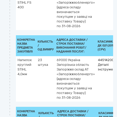
STIHL FS
«Запоріжжяобленерго»
400
(адреса складу
визначається
покупцем у заявці на
поставку Товару)
по 31-08-2026
КОНКРЕТНА
АДРЕСА ДОСТАВКИ /
КІЛЬКІСТЬ
КЛАСИФІКАТ
НАЗВА
СТРОК ПОСТАВКИ/
/
ДК 021:2015
ПРЕДМЕТА
ВИКОНАННЯ РОБІТ/
ОД.ВИМІРУ
(CPV)
ЗАКУПІВЛІ
НАДАННЯ ПОСЛУГ:
Напилок
23
69000
Україна
44514200-
круглий
штука
Запорізька область
Деталі
STIHL
Запоріжжя
склад АТ
інструмент
4,0мм
«Запоріжжяобленерго»
(адреса складу
визначається
покупцем у заявці на
поставку Товару)
по 31-08-2026
КОНКРЕТНА
АДРЕСА ДОСТАВКИ /
КІЛЬКІСТЬ
КЛАСИФІКА
НАЗВА
СТРОК ПОСТАВКИ/