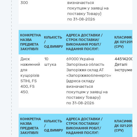
300
визначається
покупцем у заявці на
поставку Товару)
по 31-08-2026
КОНКРЕТНА
АДРЕСА ДОСТАВКИ /
КІЛЬКІСТЬ
КЛАСИФІКАТ
НАЗВА
СТРОК ПОСТАВКИ/
/
ДК 021:2015
ПРЕДМЕТА
ВИКОНАННЯ РОБІТ/
ОД.ВИМІРУ
(CPV)
ЗАКУПІВЛІ
НАДАННЯ ПОСЛУГ:
Диск
10
69000
Україна
44514200-
нажимний
штука
Запорізька область
Деталі
для
Запоріжжя
склад АТ
інструмент
кущорізів
«Запоріжжяобленерго»
STIHL FS
(адреса складу
400, FS
визначається
450.
покупцем у заявці на
поставку Товару)
по 31-08-2026
КОНКРЕТНА
АДРЕСА ДОСТАВКИ /
КІЛЬКІСТЬ
КЛАСИФІКАТ
НАЗВА
СТРОК ПОСТАВКИ/
/
ДК 021:2015
ПРЕДМЕТА
ВИКОНАННЯ РОБІТ/
ОД.ВИМІРУ
(CPV)
ЗАКУПІВЛІ
НАДАННЯ ПОСЛУГ: