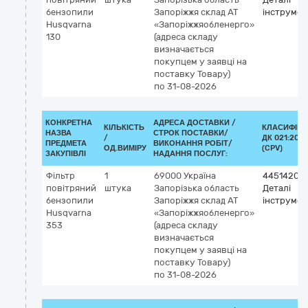
бензопили
Запоріжжя
склад АТ
інструмен
Husqvarna
«Запоріжжяобленерго»
130
(адреса складу
визначається
покупцем у заявці на
поставку Товару)
по 31-08-2026
КОНКРЕТНА
АДРЕСА ДОСТАВКИ /
КІЛЬКІСТЬ
КЛАСИФІКА
НАЗВА
СТРОК ПОСТАВКИ/
/
ДК 021:2015
ПРЕДМЕТА
ВИКОНАННЯ РОБІТ/
ОД.ВИМІРУ
(CPV)
ЗАКУПІВЛІ
НАДАННЯ ПОСЛУГ:
Фільтр
1
69000
Україна
44514200
повітряний
штука
Запорізька область
Деталі
бензопили
Запоріжжя
склад АТ
інструмен
Husqvarna
«Запоріжжяобленерго»
353
(адреса складу
визначається
покупцем у заявці на
поставку Товару)
по 31-08-2026