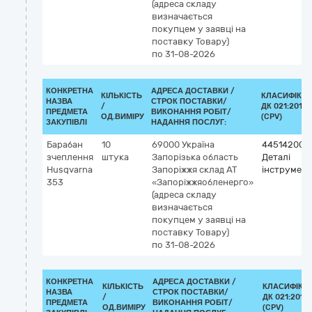
(адреса складу
визначається
покупцем у заявці на
поставку Товару)
по 31-08-2026
КОНКРЕТНА
АДРЕСА ДОСТАВКИ /
КІЛЬКІСТЬ
КЛАСИФІКА
НАЗВА
СТРОК ПОСТАВКИ/
/
ДК 021:2015
ПРЕДМЕТА
ВИКОНАННЯ РОБІТ/
ОД.ВИМІРУ
(CPV)
ЗАКУПІВЛІ
НАДАННЯ ПОСЛУГ:
Барабан
10
69000
Україна
44514200-
зчеплення
штука
Запорізька область
Деталі
Husqvarna
Запоріжжя
склад АТ
інструмент
353
«Запоріжжяобленерго»
(адреса складу
визначається
покупцем у заявці на
поставку Товару)
по 31-08-2026
КОНКРЕТНА
АДРЕСА ДОСТАВКИ /
КІЛЬКІСТЬ
КЛАСИФІКА
НАЗВА
СТРОК ПОСТАВКИ/
/
ДК 021:2015
ПРЕДМЕТА
ВИКОНАННЯ РОБІТ/
ОД.ВИМІРУ
(CPV)