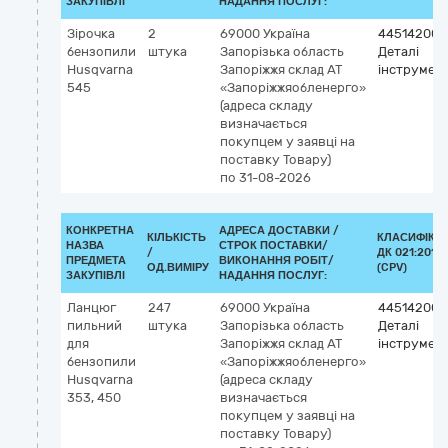
ЗАКУПІВЛІ
НАДАННЯ ПОСЛУГ:
Зірочка
2
69000
Україна
44514200-
бензопили
штука
Запорізька область
Деталі
Husqvarna
Запоріжжя
склад АТ
інструмент
545
«Запоріжжяобленерго»
(адреса складу
визначається
покупцем у заявці на
поставку Товару)
по 31-08-2026
КОНКРЕТНА
АДРЕСА ДОСТАВКИ /
КІЛЬКІСТЬ
КЛАСИФІКА
НАЗВА
СТРОК ПОСТАВКИ/
/
ДК 021:2015
ПРЕДМЕТА
ВИКОНАННЯ РОБІТ/
ОД.ВИМІРУ
(CPV)
ЗАКУПІВЛІ
НАДАННЯ ПОСЛУГ:
Ланцюг
247
69000
Україна
44514200-
пильний
штука
Запорізька область
Деталі
для
Запоріжжя
склад АТ
інструмент
бензопили
«Запоріжжяобленерго»
Husqvarna
(адреса складу
353, 450
визначається
покупцем у заявці на
поставку Товару)