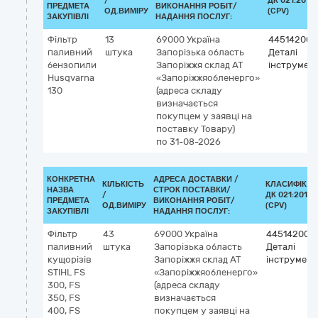
/
ДК 021:2015
ПРЕДМЕТА
ВИКОНАННЯ РОБІТ/
ОД.ВИМІРУ
(CPV)
ЗАКУПІВЛІ
НАДАННЯ ПОСЛУГ:
Фільтр
13
69000
Україна
44514200-
паливний
штука
Запорізька область
Деталі
бензопили
Запоріжжя
склад АТ
інструмент
Husqvarna
«Запоріжжяобленерго»
130
(адреса складу
визначається
покупцем у заявці на
поставку Товару)
по 31-08-2026
КОНКРЕТНА
АДРЕСА ДОСТАВКИ /
КІЛЬКІСТЬ
КЛАСИФІКАТ
НАЗВА
СТРОК ПОСТАВКИ/
/
ДК 021:2015
ПРЕДМЕТА
ВИКОНАННЯ РОБІТ/
ОД.ВИМІРУ
(CPV)
ЗАКУПІВЛІ
НАДАННЯ ПОСЛУГ:
Фільтр
43
69000
Україна
44514200-
паливний
штука
Запорізька область
Деталі
кущорізів
Запоріжжя
склад АТ
інструмент
STIHL FS
«Запоріжжяобленерго»
300, FS
(адреса складу
350, FS
визначається
400, FS
покупцем у заявці на