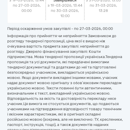
з 19-03-2026, 13:44
Завершився
з
31-03-2026, 13:05
по 27-03-2026,
з 19-03-2026, 13:44
по
31-03-2026,
00:00
по 30-03-2026,
13:28
10:00
Період оскарження умов закупівлі - по
27-03-2026, 00:00
Інформація про прийняття чи неприйняття Замовником до
розгляду тендерної пропозиції, ціна якої є вищою ніж
очікувана вартість предмета закупівлі: неприйняття до
розгляду. Джерело фінансування закупівлі: Кошти
підприємства. Мова тендерної пропозиції українська.Тендерна
пропозиція та усі документи, які передбачені вимогами
тендерної документації та додатками до неї та підготовлені
безпосередньо учасником, викладаються українською
мовою. Якщо документи викладені іншими мовами, учасник
надає документ мовою оригіналу з обов’язковим перекладом
українською мовою. Тексти повинні бути автентичними,
визначальним є текст, викладений українською мовою.
Відповідальність за якість та достовірність перекладу несе
учасник.Ця вимога не стосується документів, що подаються
учасниками на підтвердження відповідності товару технічним
і якісним характеристикам, які в оригіналі складені
російською мовою (зокрема, але не виключно: ТУ, кресленики,
паспорт, інструкція, тощо), а також документів наданих
сторонніми підприємствами, організаціями чи установами