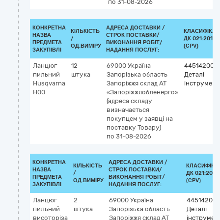
по 31-08-2026
КОНКРЕТНА
АДРЕСА ДОСТАВКИ /
КІЛЬКІСТЬ
КЛАСИФІКАТ
НАЗВА
СТРОК ПОСТАВКИ/
/
ДК 021:2015
ПРЕДМЕТА
ВИКОНАННЯ РОБІТ/
ОД.ВИМІРУ
(CPV)
ЗАКУПІВЛІ
НАДАННЯ ПОСЛУГ:
Ланцюг
12
69000
Україна
44514200-
пильний
штука
Запорізька область
Деталі
Husqvarna
Запоріжжя
склад АТ
інструмент
Н00
«Запоріжжяобленерго»
(адреса складу
визначається
покупцем у заявці на
поставку Товару)
по 31-08-2026
КОНКРЕТНА
АДРЕСА ДОСТАВКИ /
КІЛЬКІСТЬ
КЛАСИФІКА
НАЗВА
СТРОК ПОСТАВКИ/
/
ДК 021:2015
ПРЕДМЕТА
ВИКОНАННЯ РОБІТ/
ОД.ВИМІРУ
(CPV)
ЗАКУПІВЛІ
НАДАННЯ ПОСЛУГ:
Ланцюг
2
69000
Україна
44514200-
пильний
штука
Запорізька область
Деталі
висоторіза
Запоріжжя
склад АТ
інструмен