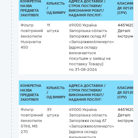
КОНКРЕТНА
АДРЕСА ДОСТАВКИ /
КІЛЬКІСТЬ
КЛАСИФІКА
НАЗВА
СТРОК ПОСТАВКИ/
/
ДК 021:2015
ПРЕДМЕТА
ВИКОНАННЯ РОБІТ/
ОД.ВИМІРУ
(CPV)
ЗАКУПІВЛІ
НАДАННЯ ПОСЛУГ:
Фільтр
11
69000
Україна
44514200
повітряний
штука
Запорізька область
Деталі
бензопили
Запоріжжя
склад АТ
інструмен
Husqvarna
«Запоріжжяобленерго»
450
(адреса складу
визначається
покупцем у заявці на
поставку Товару)
по 31-08-2026
КОНКРЕТНА
АДРЕСА ДОСТАВКИ /
КІЛЬКІСТЬ
КЛАСИФІКА
НАЗВА
СТРОК ПОСТАВКИ/
/
ДК 021:2015
ПРЕДМЕТА
ВИКОНАННЯ РОБІТ/
ОД.ВИМІРУ
(CPV)
ЗАКУПІВЛІ
НАДАННЯ ПОСЛУГ:
Фільтр
39
69000
Україна
44514200
повітряний
штука
Запорізька область
Деталі
бензопили
Запоріжжя
склад АТ
інструмен
STIHL MS
«Запоріжжяобленерго»
270
(адреса складу
визначається