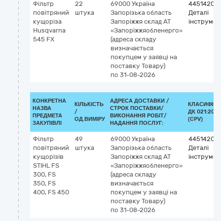
Фільтр
22
69000
Україна
44514200
повітряний
штука
Запорізька область
Деталі
кущоріза
Запоріжжя
склад АТ
інструмен
Husqvarna
«Запоріжжяобленерго»
545 FХ
(адреса складу
визначається
покупцем у заявці на
поставку Товару)
по 31-08-2026
КОНКРЕТНА
АДРЕСА ДОСТАВКИ /
КІЛЬКІСТЬ
КЛАСИФІКА
НАЗВА
СТРОК ПОСТАВКИ/
/
ДК 021:2015
ПРЕДМЕТА
ВИКОНАННЯ РОБІТ/
ОД.ВИМІРУ
(CPV)
ЗАКУПІВЛІ
НАДАННЯ ПОСЛУГ:
Фільтр
49
69000
Україна
44514200
повітряний
штука
Запорізька область
Деталі
кущорізів
Запоріжжя
склад АТ
інструмен
STIHL FS
«Запоріжжяобленерго»
300, FS
(адреса складу
350, FS
визначається
400, FS 450
покупцем у заявці на
поставку Товару)
по 31-08-2026