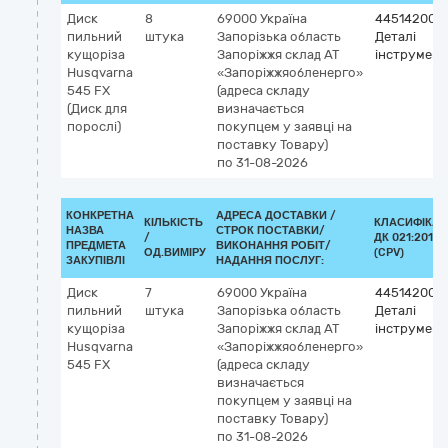
Диск
8
69000
Україна
44514200-
пильний
штука
Запорізька область
Деталі
кущоріза
Запоріжжя
склад АТ
інструмент
Husqvarna
«Запоріжжяобленерго»
545 FХ
(адреса складу
(Диск для
визначається
порослі)
покупцем у заявці на
поставку Товару)
по 31-08-2026
КОНКРЕТНА
АДРЕСА ДОСТАВКИ /
КІЛЬКІСТЬ
КЛАСИФІКАТ
НАЗВА
СТРОК ПОСТАВКИ/
/
ДК 021:2015
ПРЕДМЕТА
ВИКОНАННЯ РОБІТ/
ОД.ВИМІРУ
(CPV)
ЗАКУПІВЛІ
НАДАННЯ ПОСЛУГ:
Диск
7
69000
Україна
44514200-
пильний
штука
Запорізька область
Деталі
кущоріза
Запоріжжя
склад АТ
інструмент
Husqvarna
«Запоріжжяобленерго»
545 FХ
(адреса складу
визначається
покупцем у заявці на
поставку Товару)
по 31-08-2026