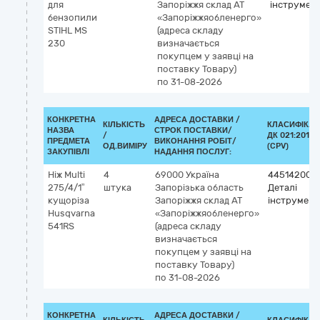
для
Запоріжжя
склад АТ
інструмент
бензопили
«Запоріжжяобленерго»
STIHL MS
(адреса складу
230
визначається
покупцем у заявці на
поставку Товару)
по 31-08-2026
КОНКРЕТНА
АДРЕСА ДОСТАВКИ /
КІЛЬКІСТЬ
КЛАСИФІКАТ
НАЗВА
СТРОК ПОСТАВКИ/
/
ДК 021:2015
ПРЕДМЕТА
ВИКОНАННЯ РОБІТ/
ОД.ВИМІРУ
(CPV)
ЗАКУПІВЛІ
НАДАННЯ ПОСЛУГ:
Ніж Multi
4
69000
Україна
44514200-
275/4/1”
штука
Запорізька область
Деталі
кущоріза
Запоріжжя
склад АТ
інструмент
Husqvarna
«Запоріжжяобленерго»
541RS
(адреса складу
визначається
покупцем у заявці на
поставку Товару)
по 31-08-2026
КОНКРЕТНА
АДРЕСА ДОСТАВКИ /