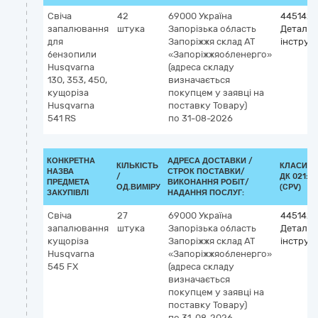
Свіча
42
69000
Україна
4451420
запалювання
штука
Запорізька область
Деталі
для
Запоріжжя
склад АТ
інструм
бензопили
«Запоріжжяобленерго»
Husqvarna
(адреса складу
130, 353, 450,
визначається
кущоріза
покупцем у заявці на
Husqvarna
поставку Товару)
541 RS
по 31-08-2026
КОНКРЕТНА
АДРЕСА ДОСТАВКИ /
КІЛЬКІСТЬ
КЛАСИФІ
НАЗВА
СТРОК ПОСТАВКИ/
/
ДК 021:20
ПРЕДМЕТА
ВИКОНАННЯ РОБІТ/
ОД.ВИМІРУ
(CPV)
ЗАКУПІВЛІ
НАДАННЯ ПОСЛУГ:
Свіча
27
69000
Україна
4451420
запалювання
штука
Запорізька область
Деталі
кущоріза
Запоріжжя
склад АТ
інструм
Husqvarna
«Запоріжжяобленерго»
545 FХ
(адреса складу
визначається
покупцем у заявці на
поставку Товару)
по 31-08-2026