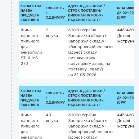
КОНКРЕТНА
АДРЕСА ДОСТАВКИ /
КІЛЬКІСТЬ
КЛАСИФІКА
НАЗВА
СТРОК ПОСТАВКИ/
/
ДК 021:2015
ПРЕДМЕТА
ВИКОНАННЯ РОБІТ/
ОД.ВИМІРУ
(CPV)
ЗАКУПІВЛІ
НАДАННЯ ПОСЛУГ:
Шина
2
69000
Україна
44514200-
ланцюга
штука
Запорізька область
Деталі
пильного
Запоріжжя
склад АТ
інструмент
для
«Запоріжжяобленерго»
бензопили
(адреса складу
STIHL MS
визначається
270
покупцем у заявці на
поставку Товару)
по 31-08-2026
КОНКРЕТНА
АДРЕСА ДОСТАВКИ /
КІЛЬКІСТЬ
КЛАСИФІКА
НАЗВА
СТРОК ПОСТАВКИ/
/
ДК 021:2015
ПРЕДМЕТА
ВИКОНАННЯ РОБІТ/
ОД.ВИМІРУ
(CPV)
ЗАКУПІВЛІ
НАДАННЯ ПОСЛУГ:
Шина
40
69000
Україна
44514200-
ланцюга
штука
Запорізька область
Деталі
пильного
Запоріжжя
склад АТ
інструмент
для
«Запоріжжяобленерго»
бензопили
(адреса складу