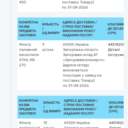
450
поставку Товару)
по 31-08-2026
КОНКРЕТНА
АДРЕСА ДОСТАВКИ /
КІЛЬКІСТЬ
КЛАСИФІКА
НАЗВА
СТРОК ПОСТАВКИ/
/
ДК 021:2015
ПРЕДМЕТА
ВИКОНАННЯ РОБІТ/
ОД.ВИМІРУ
(CPV)
ЗАКУПІВЛІ
НАДАННЯ ПОСЛУГ:
Фільтр
9
69000
Україна
44514200-
паливний
штука
Запорізька область
Деталі
бензопили
Запоріжжя
склад АТ
інструмент
STIHL MS
«Запоріжжяобленерго»
270
(адреса складу
визначається
покупцем у заявці на
поставку Товару)
по 31-08-2026
КОНКРЕТНА
АДРЕСА ДОСТАВКИ /
КІЛЬКІСТЬ
КЛАСИФІКА
НАЗВА
СТРОК ПОСТАВКИ/
/
ДК 021:2015
ПРЕДМЕТА
ВИКОНАННЯ РОБІТ/
ОД.ВИМІРУ
(CPV)
ЗАКУПІВЛІ
НАДАННЯ ПОСЛУГ:
Фільтр
13
69000
Україна
44514200
повітряний
штука
Запорізька область
Деталі