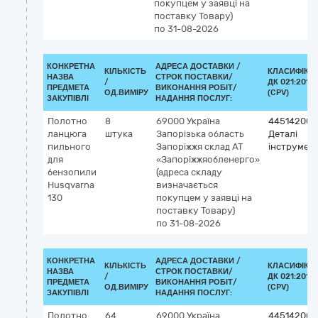
покупцем у заявці на
поставку Товару)
по 31-08-2026
КОНКРЕТНА
АДРЕСА ДОСТАВКИ /
КІЛЬКІСТЬ
КЛАСИФІКА
НАЗВА
СТРОК ПОСТАВКИ/
/
ДК 021:2015
ПРЕДМЕТА
ВИКОНАННЯ РОБІТ/
ОД.ВИМІРУ
(CPV)
ЗАКУПІВЛІ
НАДАННЯ ПОСЛУГ:
Полотно
8
69000
Україна
44514200-
ланцюга
штука
Запорізька область
Деталі
пильного
Запоріжжя
склад АТ
інструмент
для
«Запоріжжяобленерго»
бензопили
(адреса складу
Husqvarna
визначається
130
покупцем у заявці на
поставку Товару)
по 31-08-2026
КОНКРЕТНА
АДРЕСА ДОСТАВКИ /
КІЛЬКІСТЬ
КЛАСИФІКА
НАЗВА
СТРОК ПОСТАВКИ/
/
ДК 021:2015
ПРЕДМЕТА
ВИКОНАННЯ РОБІТ/
ОД.ВИМІРУ
(CPV)
ЗАКУПІВЛІ
НАДАННЯ ПОСЛУГ:
Полотно
64
69000
Україна
44514200-