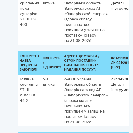
кріплення
штука
Запорізька область
Деталі
ножа
Запоріжжя
склад АТ
інструмент
кущоріза
«Запоріжжяобленерго»
STIHL FS
(адреса складу
400
визначається
покупцем у заявці на
поставку Товару)
по 31-08-2026
КОНКРЕТНА
АДРЕСА ДОСТАВКИ /
КІЛЬКІСТЬ
КЛАСИФІКАТ
НАЗВА
СТРОК ПОСТАВКИ/
/
ДК 021:2015
ПРЕДМЕТА
ВИКОНАННЯ РОБІТ/
ОД.ВИМІРУ
(CPV)
ЗАКУПІВЛІ
НАДАННЯ ПОСЛУГ:
Голівка
28
69000
Україна
44514200-
косильна
штука
Запорізька область
Деталі
STIHL
Запоріжжя
склад АТ
інструмент
AutoCut
«Запоріжжяобленерго»
46-2
(адреса складу
визначається
покупцем у заявці на
поставку Товару)
по 31-08-2026