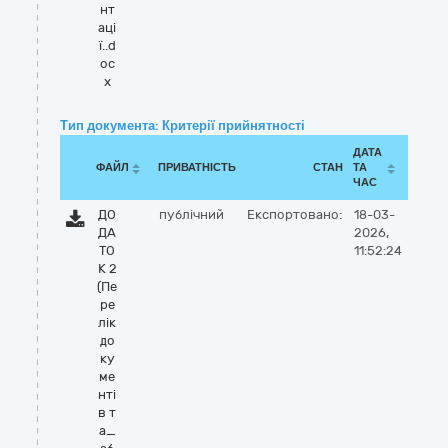
нт
аці
ї..d
oc
x
Тип документа: Критерії прийнятності
ДАТА
ФАЙЛ
ПРИВАТНІСТЬ
СТАН
ТА
ЧАС
ДО
публічний
Експортовано:
18-03-
ДА
2026,
ТО
11:52:24
К 2
(Пе
ре
лік
до
ку
ме
нті
в т
а_