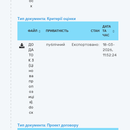
oc
x
Тип документа: Критерії оцінки
ДАТА
ФАЙЛ
ПРИВАТНІСТЬ
СТАН
ТА
ЧАС
ДО
публічний
Експортовано:
18-03-
ДА
2026,
ТО
11:52:24
К 3
(Ці
но
ва
пр
оп
оз
иці
я).
do
cx
Тип документа: Проект договору