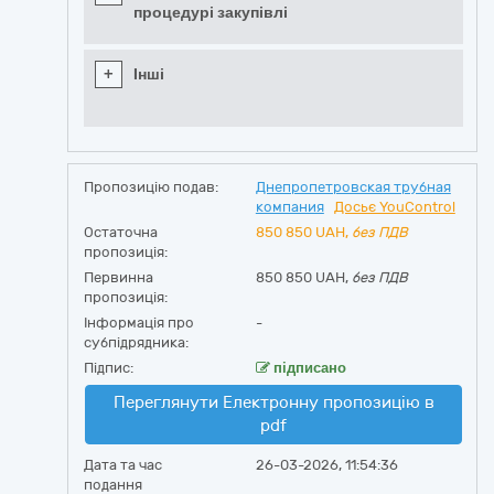
процедурі закупівлі
+
Інші
Пропозицію подав:
Днепропетровская трубная
компания
Досьє YouControl
Остаточна
850 850
UAH,
без ПДВ
пропозиція:
Первинна
850 850 UAH,
без ПДВ
пропозиція:
Інформація про
-
субпідрядника:
Підпис:
підписано
Переглянути Електронну пропозицію в
pdf
Дата та час
26-03-2026, 11:54:36
подання