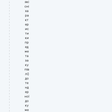
які
сні
ха
ра
кт
ер
ис
ти
ки
пр
ед
ме
та
за
ку
пів
лі)
до
те
нд
ер
ної
до
ку
ме