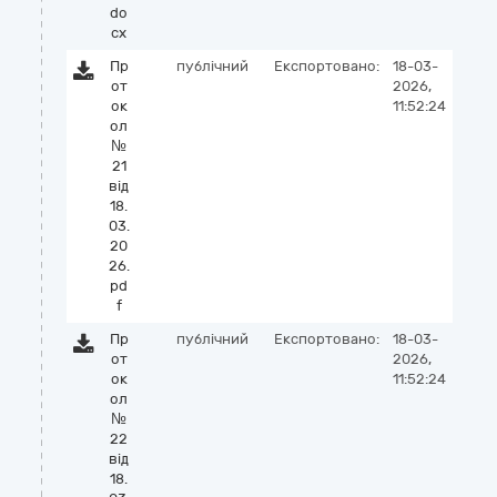
do
cx
Пр
публічний
Експортовано:
18-03-
от
2026,
ок
11:52:24
ол
№
21
від
18.
03.
20
26.
pd
f
Пр
публічний
Експортовано:
18-03-
от
2026,
ок
11:52:24
ол
№
22
від
18.