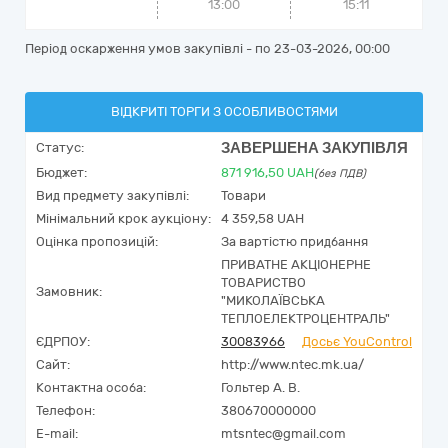
13:00
15:11
Період оскарження умов закупівлі - по
23-03-2026, 00:00
ВІДКРИТІ ТОРГИ З ОСОБЛИВОСТЯМИ
ЗАВЕРШЕНА ЗАКУПІВЛЯ
Статус:
Бюджет:
871 916,50
UAH
(без ПДВ)
Вид предмету закупівлі:
Товари
Мінімальний крок аукціону:
4 359,58 UAH
Оцінка пропозицій:
За вартістю придбання
ПРИВАТНЕ АКЦІОНЕРНЕ
ТОВАРИСТВО
Замовник:
"МИКОЛАЇВСЬКА
ТЕПЛОЕЛЕКТРОЦЕНТРАЛЬ"
ЄДРПОУ:
30083966
Досьє YouControl
Сайт:
http://www.ntec.mk.ua/
Контактна особа:
Гольтер А. В.
Телефон:
380670000000
E-mail:
mtsntec@gmail.com