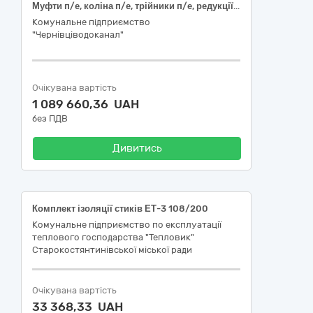
Муфти п/е, коліна п/е, трійники п/е, редукції (футорки), муфти обтискні, хомути
Комунальне підприємство
"Чернівціводоканал"
Очікувана вартість
1 089 660,36 UAH
без ПДВ
Дивитись
Комплект ізоляції стиків ЕТ-3 108/200
Комунальне підприємство по експлуатації
теплового господарства "Тепловик"
Старокостянтинівської міської ради
Очікувана вартість
33 368,33 UAH