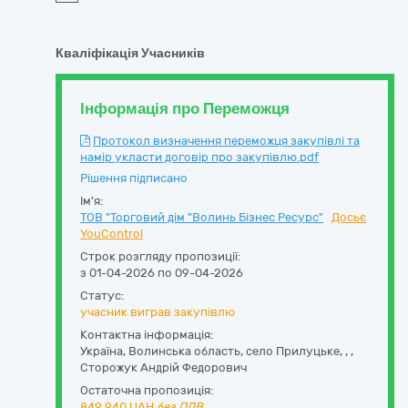
Кваліфікація Учасників
Інформація про Переможця
Протокол визначення переможця закупівлі та
намір укласти договір про закупівлю.pdf
Рішення підписано
Ім'я:
ТОВ "Торговий дім "Волинь Бізнес Ресурс"
Досьє
YouControl
Строк розгляду пропозиції:
з 01-04-2026 по 09-04-2026
Статус:
учасник виграв закупівлю
Контактна інформація:
Україна
,
Волинська область
,
село Прилуцьке,
,
,
Сторожук Андрій Федорович
Остаточна пропозиція:
849 940
UAH,
без ПДВ