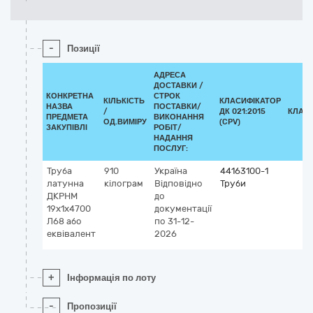
-
Позиції
АДРЕСА
ДОСТАВКИ /
КОНКРЕТНА
СТРОК
КІЛЬКІСТЬ
КЛАСИФІКАТОР
НАЗВА
ПОСТАВКИ/
/
ДК 021:2015
КЛАС
ПРЕДМЕТА
ВИКОНАННЯ
ОД.ВИМІРУ
(CPV)
ЗАКУПІВЛІ
РОБІТ/
НАДАННЯ
ПОСЛУГ:
Труба
910
Україна
44163100-1
латунна
кілограм
Відповідно
Труби
ДКРНМ
до
19х1х4700
документації
Л68 або
по 31-12-
еквівалент
2026
+
Інформація по лоту
-
Пропозиції