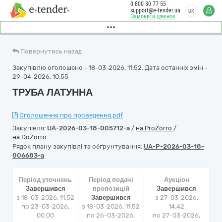
0 800 30 77 55
support@e-tender.ua
UK
Замовити дзвінок
Повернутись назад
Закупівлю оголошено - 18-03-2026, 11:52. Дата останніх змін -
29-04-2026, 10:55
ТРУБА ЛАТУННА
Оголошення про проведення.pdf
Закупівля:
UA-2026-03-18-005712-a
/
на ProZorro
/
на DoZorro
Рядок плану закупівлі та обґрунтування:
UA-P-2026-03-18-
006683-a
Період уточнень
Період подачі
Аукціон
Завершився
пропозицій
Завершився
з 18-03-2026, 11:52
Завершився
з
27-03-2026,
по 23-03-2026,
з 18-03-2026, 11:52
14:42
00:00
по 26-03-2026,
по
27-03-2026,