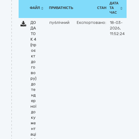
ДАТА
ФАЙЛ
ПРИВАТНІСТЬ
СТАН
ТА
ЧАС
ДО
публічний
Експортовано:
18-03-
ДА
2026,
ТО
11:52:24
К 4
(пр
оє
кт
до
го
во
ру)
до
те
нд
ер
ної
до
ку
ме
нт
аці