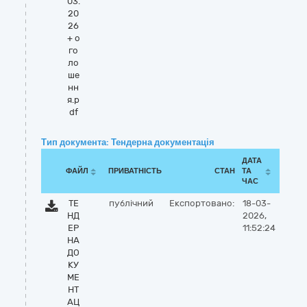
03.
20
26
+ о
го
ло
ше
нн
я.p
df
Тип документа: Тендерна документація
ДАТА
ФАЙЛ
ПРИВАТНІСТЬ
СТАН
ТА
ЧАС
ТЕ
публічний
Експортовано:
18-03-
НД
2026,
ЕР
11:52:24
НА
ДО
КУ
МЕ
НТ
АЦ