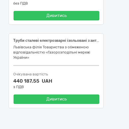
без ПДВ
Дивитись
Труби сталеві електрозварні ізольовані з антикорозійним покриттям на основі термоусадочної стрічки з термоплавким адгезивом
Львівська філія Товариства з обмеженою
відповідальністю «Газорозподільні мережі
України»
Очікувана вартість
440 187,55 UAH
з ПДВ
Дивитись