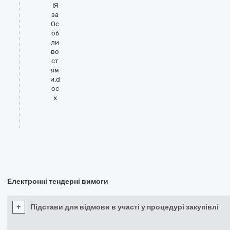
ІЯ
за
Ос
об
ли
во
ст
ям
и.d
oc
x
Електронні тендерні вимоги
+
Підстави для відмови в участі у процедурі закупівлі