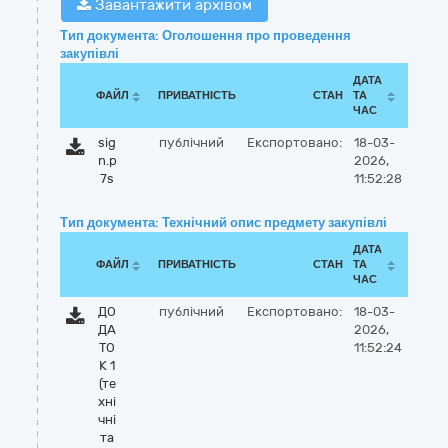
Завантажити архівом
Тип документа: Оголошення про проведення
закупівлі
ДАТА
ФАЙЛ
ПРИВАТНІСТЬ
СТАН
ТА
ЧАС
sig
публічний
Експортовано:
18-03-
n.p
2026,
7s
11:52:28
Тип документа: Технічний опис предмету закупівлі
ДАТА
ФАЙЛ
ПРИВАТНІСТЬ
СТАН
ТА
ЧАС
ДО
публічний
Експортовано:
18-03-
ДА
2026,
ТО
11:52:24
К 1
(те
хні
чні
та