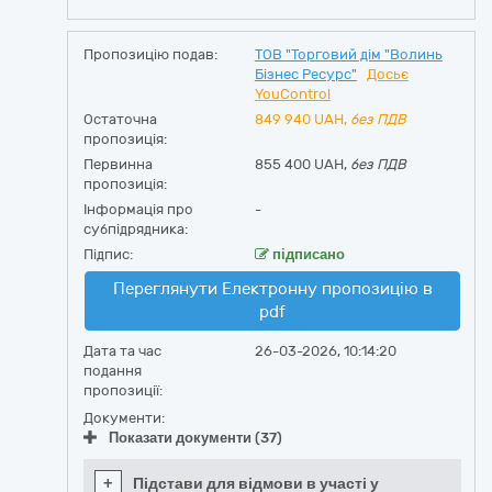
Пропозицію подав:
ТОВ "Торговий дім "Волинь
Бізнес Ресурс"
Досьє
YouControl
Остаточна
849 940
UAH,
без ПДВ
пропозиція:
Первинна
855 400 UAH,
без ПДВ
пропозиція:
Інформація про
-
субпідрядника:
Підпис:
підписано
Переглянути Електронну пропозицію в
pdf
Дата та час
26-03-2026, 10:14:20
подання
пропозиції:
Документи:
Показати документи (37)
+
Підстави для відмови в участі у