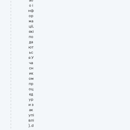
аб
о і
нф
ор
ма
ції,
які
по
да
ют
ьс
я У
ча
сн
ик
ом
пр
оц
ед
ур
и з
ак
упі
влі
)..d