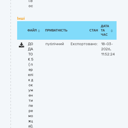
ї.d
oc
Інші
ДАТА
ФАЙЛ
ПРИВАТНІСТЬ
СТАН
ТА
ЧАС
ДО
публічний
Експортовано:
18-03-
ДА
2026,
ТО
11:52:24
К 5
( п
ер
елі
к д
ок
ум
ен
ти
пе
ре
мо
жц
яї).