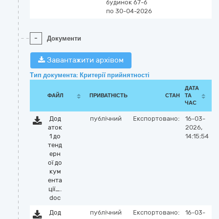
будинок 67-б
по 30-04-2026
-
Документи
Завантажити архівом
Тип документа: Критерії прийнятності
ДАТА
ФАЙЛ
ПРИВАТНІСТЬ
СТАН
ТА
ЧАС
Дод
публічний
Експортовано:
16-03-
аток
2026,
1 до
14:15:54
тенд
ерн
ої до
кум
ента
ції_.
doc
Дод
публічний
Експортовано:
16-03-