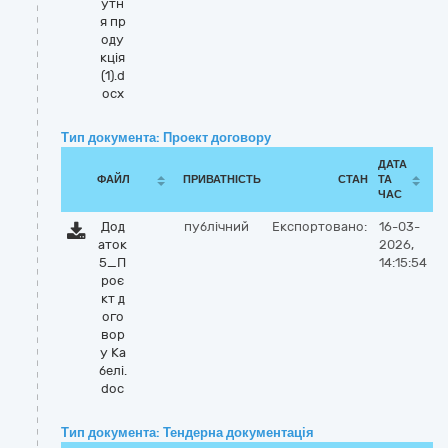
утн
я пр
оду
кція
(1).d
ocx
Тип документа: Проект договору
ДАТА
ФАЙЛ
ПРИВАТНІСТЬ
СТАН
ТА
ЧАС
Дод
публічний
Експортовано:
16-03-
аток
2026,
5_П
14:15:54
роє
кт д
ого
вор
у Ка
белі.
doc
Тип документа: Тендерна документація