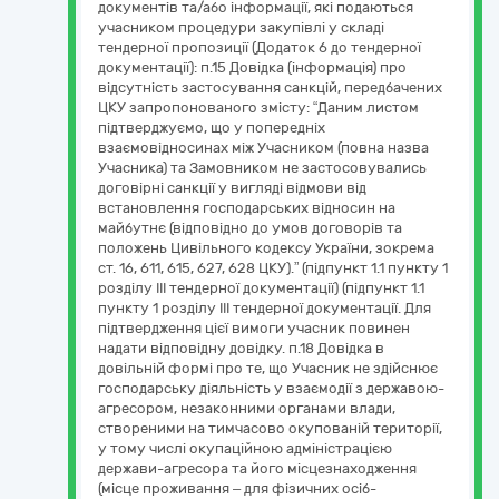
документів та/або інформації, які подаються
учасником процедури закупівлі у складі
тендерної пропозиції (Додаток 6 до тендерної
документації): п.15 Довідка (інформація) про
відсутність застосування санкцій, передбачених
ЦКУ запропонованого змісту: “Даним листом
підтверджуємо, що у попередніх
взаємовідносинах між Учасником (повна назва
Учасника) та Замовником не застосовувались
договірні санкції у вигляді відмови від
встановлення господарських відносин на
майбутнє (відповідно до умов договорів та
положень Цивільного кодексу України, зокрема
ст. 16, 611, 615, 627, 628 ЦКУ).” (підпункт 1.1 пункту 1
розділу ІІІ тендерної документації) (підпункт 1.1
пункту 1 розділу ІІІ тендерної документації. Для
підтвердження цієї вимоги учасник повинен
надати відповідну довідку. п.18 Довідка в
довільній формі про те, що Учасник не здійснює
господарську діяльність у взаємодії з державою-
агресором, незаконними органами влади,
створеними на тимчасово окупованій території,
у тому числі окупаційною адміністрацією
держави-агресора та його місцезнаходження
(місце проживання – для фізичних осіб-