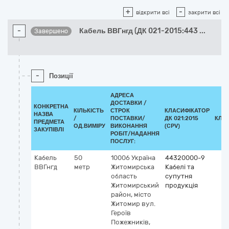
+
-
відкрити всі
закрити всі
-
Кабель ВВГнгд (ДК 021-2015:443
...
Завершено
-
Позиції
АДРЕСА
ДОСТАВКИ /
КОНКРЕТНА
КІЛЬКІСТЬ
СТРОК
КЛАСИФІКАТОР
НАЗВА
/
ПОСТАВКИ/
ДК 021:2015
КЛА
ПРЕДМЕТА
ОД.ВИМІРУ
ВИКОНАННЯ
(CPV)
ЗАКУПІВЛІ
РОБІТ/НАДАННЯ
ПОСЛУГ:
Кабель
50
10006
Україна
44320000-9
ВВГнгд
метр
Житомирська
Кабелі та
область
супутня
Житомирський
продукція
район, місто
Житомир
вул.
Героїв
Пожежників,