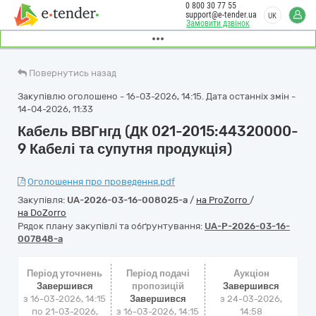
0 800 30 77 55
support@e-tender.ua
UK
Замовити дзвінок
Повернутись назад
Закупівлю оголошено - 16-03-2026, 14:15. Дата останніх змін -
14-04-2026, 11:33
Кабель ВВГнгд (ДК 021-2015:44320000-
9 Кабелі та супутня продукція)
Оголошення про проведення.pdf
Закупівля:
UA-2026-03-16-008025-a
/
на ProZorro
/
на DoZorro
Рядок плану закупівлі та обґрунтування:
UA-P-2026-03-16-
007848-a
Період уточнень
Період подачі
Аукціон
Завершився
пропозицій
Завершився
з 16-03-2026, 14:15
Завершився
з
24-03-2026,
по 21-03-2026,
з 16-03-2026, 14:15
14:58