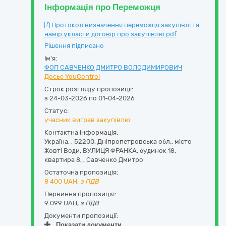
Інформація про Переможця
Протокол визначення переможця закупівлі та
намір укласти договір про закупівлю.pdf
Рішення підписано
Ім'я:
ФОП САВЧЕНКО ДМИТРО ВОЛОДИМИРОВИЧ
Досьє YouControl
Строк розгляду пропозиції:
з 24-03-2026 по 01-04-2026
Статус:
учасник виграв закупівлю
Контактна інформація:
Україна
,
,
52200, Дніпропетровська обл., місто
Жовті Води, ВУЛИЦЯ ФРАНКА, будинок 18,
квартира 8
,
,
Савченко Дмитро
Остаточна пропозиція:
8 400
UAH,
з ПДВ
Первинна пропозиція:
9 099 UAH,
з ПДВ
Документи пропозиції:
Показати документи