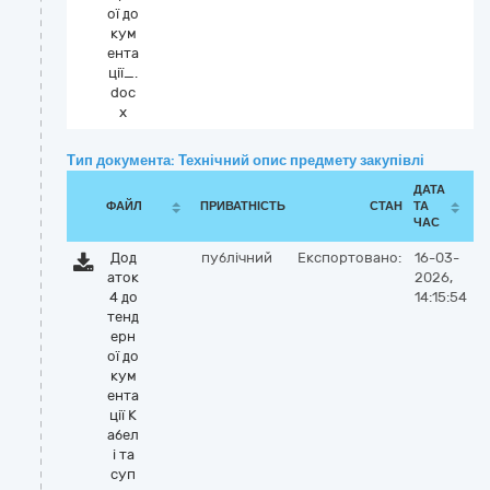
ої до
кум
ента
ції_.
doc
x
Тип документа: Технічний опис предмету закупівлі
ДАТА
ФАЙЛ
ПРИВАТНІСТЬ
СТАН
ТА
ЧАС
Дод
публічний
Експортовано:
16-03-
аток
2026,
4 до
14:15:54
тенд
ерн
ої до
кум
ента
ції К
абел
і та
суп