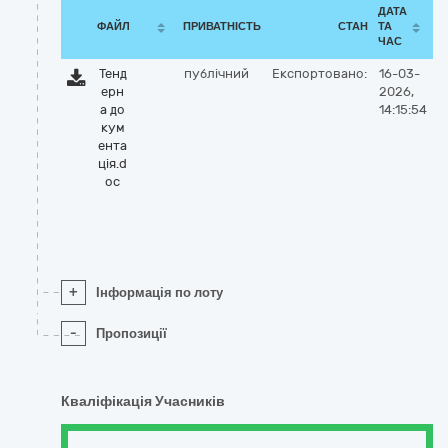
ДАТА
ФАЙЛ
ПРИВАТНІСТЬ
СТАН
ТА
ЧАС
Тенд
публічний
Експортовано:
16-03-
ерн
2026,
а до
14:15:54
кум
ента
ція.d
oc
+
Інформація по лоту
-
Пропозиції
Кваліфікація Учасників