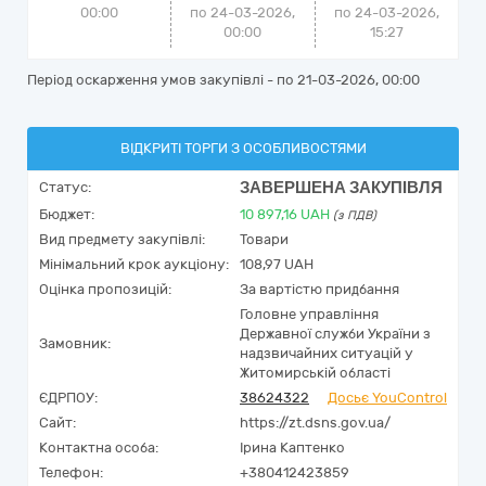
00:00
по 24-03-2026,
по
24-03-2026,
00:00
15:27
Період оскарження умов закупівлі - по
21-03-2026, 00:00
ВІДКРИТІ ТОРГИ З ОСОБЛИВОСТЯМИ
ЗАВЕРШЕНА ЗАКУПІВЛЯ
Статус:
Бюджет:
10 897,16
UAH
(з ПДВ)
Вид предмету закупівлі:
Товари
Мінімальний крок аукціону:
108,97 UAH
Оцінка пропозицій:
За вартістю придбання
Головне управління
Державної служби України з
Замовник:
надзвичайних ситуацій у
Житомирській області
ЄДРПОУ:
38624322
Досьє YouControl
Сайт:
https://zt.dsns.gov.ua/
Контактна особа:
Ірина Каптенко
Телефон:
+380412423859