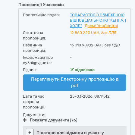
Пропозиції Учасників
Пропозицію подав:
ТОВАРИСТВО З ОБМЕЖЕНОЮ
ВІДПОВІДАЛЬНІСТЮ "КЕПІТАЛ
ХОЛЛ"
Досьє YouControl
Остаточна
12 860 220
UAH,
без ПДВ
пропозиція:
Первинна
13 018 989,12 UAH,
без ПДВ
пропозиція:
Інформація про
-
субпідрядника:
Підпис:
підписано
Переглянути Електронну пропозицію в
pdf
Дата та час
25-03-2026, 08:14:42
подання
пропозиції:
Документи:
Показати документи (76)
+
Підстави для відмови в участі у