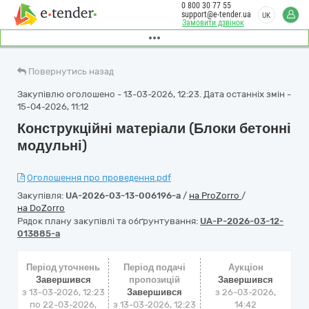
0 800 30 77 55
support@e-tender.ua
UK
Замовити дзвінок
Повернутись назад
Закупівлю оголошено - 13-03-2026, 12:23. Дата останніх змін -
15-04-2026, 11:12
Конструкційні матеріали (Блоки бетонні
модульні)
Оголошення про проведення.pdf
Закупівля:
UA-2026-03-13-006196-a
/
на ProZorro
/
на DoZorro
Рядок плану закупівлі та обґрунтування:
UA-P-2026-03-12-
013885-a
Період уточнень
Період подачі
Аукціон
Завершився
пропозицій
Завершився
з 13-03-2026, 12:23
Завершився
з
26-03-2026,
по 22-03-2026,
з 13-03-2026, 12:23
14:42