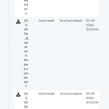
жц
я.d
oc
x
26
публічний
Експортовано:
13-03-
-2
2026,
02
12:23:04
56
_Д
од
ат
ок
5
Фо
рм
а о
цін
ки.
pd
f
26
публічний
Експортовано:
13-03-
-2
2026,
02
12:23:04
56