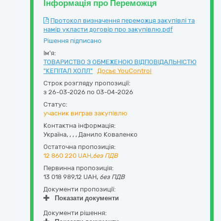
Інформація про Переможця
Протокол визначення переможця закупівлі та
намір укласти договір про закупівлю.pdf
Рішення підписано
Ім'я:
ТОВАРИСТВО З ОБМЕЖЕНОЮ ВІДПОВІДАЛЬНІСТЮ
"КЕПІТАЛ ХОЛЛ"
Досьє YouControl
Строк розгляду пропозиції:
з 26-03-2026 по 03-04-2026
Статус:
учасник виграв закупівлю
Контактна інформація:
Україна
,
,
,
,
Данило Коваленко
Остаточна пропозиція:
12 860 220
UAH,
без ПДВ
Первинна пропозиція:
13 018 989,12 UAH,
без ПДВ
Документи пропозиції:
Показати документи
Документи рішення: