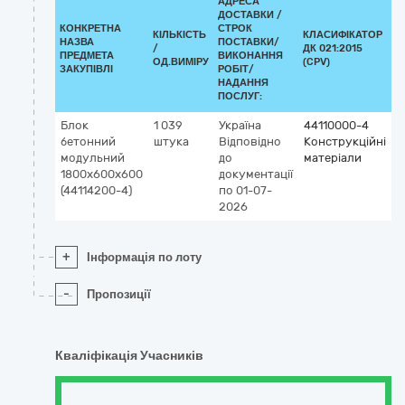
АДРЕСА
ДОСТАВКИ /
КОНКРЕТНА
СТРОК
КІЛЬКІСТЬ
КЛАСИФІКАТОР
НАЗВА
ПОСТАВКИ/
/
ДК 021:2015
К
ПРЕДМЕТА
ВИКОНАННЯ
ОД.ВИМІРУ
(CPV)
ЗАКУПІВЛІ
РОБІТ/
НАДАННЯ
ПОСЛУГ:
Блок
1 039
Україна
44110000-4
бетонний
штука
Відповідно
Конструкційні
модульний
до
матеріали
1800х600х600
документації
(44114200-4)
по 01-07-
2026
+
Інформація по лоту
-
Пропозиції
Кваліфікація Учасників