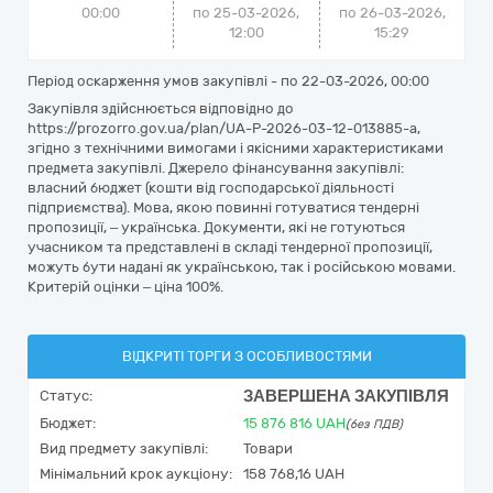
00:00
по 25-03-2026,
по
26-03-2026,
12:00
15:29
Період оскарження умов закупівлі - по
22-03-2026, 00:00
Закупівля здійснюється відповідно до
https://prozorro.gov.ua/plan/UA-P-2026-03-12-013885-a,
згідно з технічними вимогами і якісними характеристиками
предмета закупівлі. Джерело фінансування закупівлі:
власний бюджет (кошти від господарської діяльності
підприємства). Мова, якою повинні готуватися тендерні
пропозиції, – українська. Документи, які не готуються
учасником та представлені в складі тендерної пропозиції,
можуть бути надані як українською, так і російською мовами.
Критерій оцінки – ціна 100%.
ВІДКРИТІ ТОРГИ З ОСОБЛИВОСТЯМИ
ЗАВЕРШЕНА ЗАКУПІВЛЯ
Статус:
Бюджет:
15 876 816
UAH
(без ПДВ)
Вид предмету закупівлі:
Товари
Мінімальний крок аукціону:
158 768,16 UAH