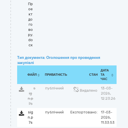
Пр
ое
кт
до
го
во
ру.
do
cx
Тип документа: Оголошення про проведення
закупівлі
ДАТА
ФАЙЛ
ПРИВАТНІСТЬ
СТАН
ТА
ЧАС
s
публічний
13-03-
Видалено
ig
2026,
n.p
12:23:26
7s
sig
публічний
Експортовано:
17-03-
n.p
2026,
7s
11:33:53