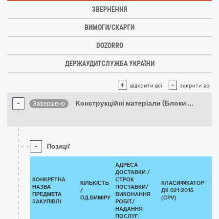
ЗВЕРНЕННЯ
ВИМОГИ/СКАРГИ
DOZORRO
ДЕРЖАУДИТСЛУЖБА УКРАЇНИ
+
-
відкрити всі
закрити всі
-
Конструкційні матеріали (Блоки
...
Завершено
-
Позиції
АДРЕСА
ДОСТАВКИ /
КОНКРЕТНА
СТРОК
КІЛЬКІСТЬ
КЛАСИФІКАТОР
НАЗВА
ПОСТАВКИ/
/
ДК 021:2015
КЛ
ПРЕДМЕТА
ВИКОНАННЯ
ОД.ВИМІРУ
(CPV)
ЗАКУПІВЛІ
РОБІТ/
НАДАННЯ
ПОСЛУГ: