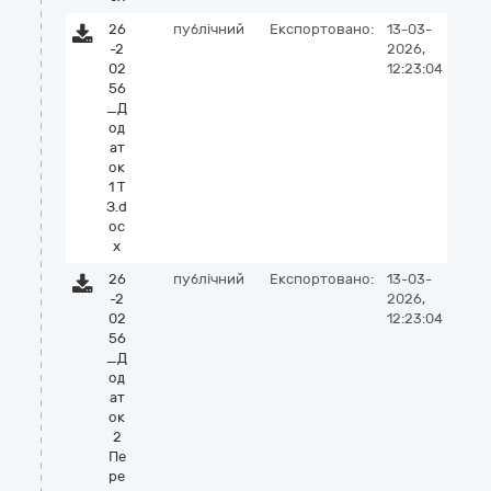
26
публічний
Експортовано:
13-03-
-2
2026,
02
12:23:04
56
_Д
од
ат
ок
1 Т
З.d
oc
x
26
публічний
Експортовано:
13-03-
-2
2026,
02
12:23:04
56
_Д
од
ат
ок
2
Пе
ре