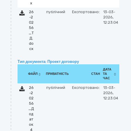
x
26
публічний
Експортовано:
13-03-
-2
2026,
02
12:23:04
56
_Т
Д.
do
cx
Тип документа: Проект договору
ДАТА
ФАЙЛ
ПРИВАТНІСТЬ
СТАН
ТА
ЧАС
26
публічний
Експортовано:
13-03-
-2
2026,
02
12:23:04
56
_Д
од
ат
ок
4