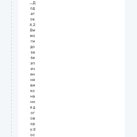
_Д
од
ат
ок
6.2
Ви
мо
ги
до
за
бе
зп
еч
ен
ня
ви
ко
на
нн
я д
ог
ов
ор
у.d
oc