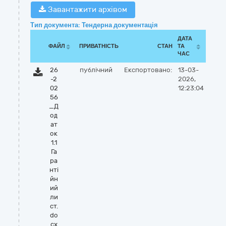
Завантажити архівом
Тип документа: Тендерна документація
ДАТА
ФАЙЛ
ПРИВАТНІСТЬ
СТАН
ТА
ЧАС
26
публічний
Експортовано:
13-03-
-2
2026,
02
12:23:04
56
_Д
од
ат
ок
1.1
Га
ра
нті
йн
ий
ли
ст.
do
cx