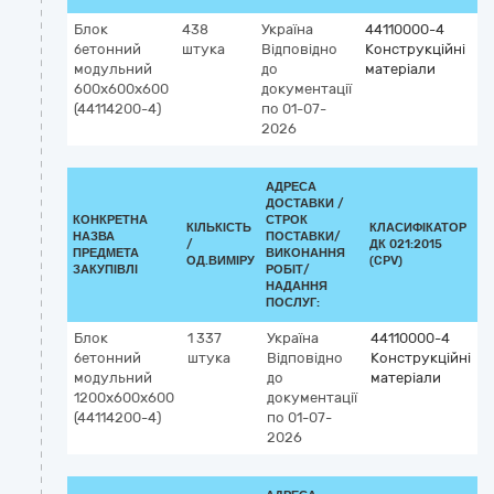
Блок
438
Україна
44110000-4
бетонний
штука
Відповідно
Конструкційні
модульний
до
матеріали
600х600х600
документації
(44114200-4)
по 01-07-
2026
АДРЕСА
ДОСТАВКИ /
КОНКРЕТНА
СТРОК
КІЛЬКІСТЬ
КЛАСИФІКАТОР
НАЗВА
ПОСТАВКИ/
/
ДК 021:2015
К
ПРЕДМЕТА
ВИКОНАННЯ
ОД.ВИМІРУ
(CPV)
ЗАКУПІВЛІ
РОБІТ/
НАДАННЯ
ПОСЛУГ:
Блок
1 337
Україна
44110000-4
бетонний
штука
Відповідно
Конструкційні
модульний
до
матеріали
1200х600х600
документації
(44114200-4)
по 01-07-
2026