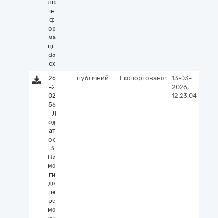
лік
ін
ф
ор
ма
ції.
do
cx
26
публічний
Експортовано:
13-03-
-2
2026,
02
12:23:04
56
_Д
од
ат
ок
3
Ви
мо
ги
до
пе
ре
мо