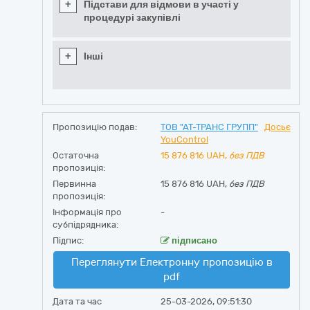
+
Підстави для відмови в участі у
процедурі закупівлі
+
Інші
Пропозицію подав:
ТОВ "АТ-ТРАНС ГРУПП"
Досьє
YouControl
Остаточна
15 876 816
UAH,
без ПДВ
пропозиція:
Первинна
15 876 816 UAH,
без ПДВ
пропозиція:
Інформація про
-
субпідрядника:
Підпис:
підписано
Переглянути Електронну пропозицію в
pdf
Дата та час
25-03-2026, 09:51:30