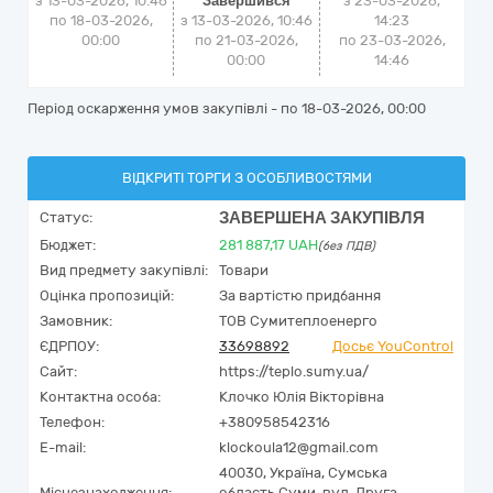
з 13-03-2026, 10:46
Завершився
з
23-03-2026,
по 18-03-2026,
з 13-03-2026, 10:46
14:23
00:00
по 21-03-2026,
по
23-03-2026,
00:00
14:46
Період оскарження умов закупівлі - по
18-03-2026, 00:00
ВІДКРИТІ ТОРГИ З ОСОБЛИВОСТЯМИ
ЗАВЕРШЕНА ЗАКУПІВЛЯ
Статус:
Бюджет:
281 887,17
UAH
(без ПДВ)
Вид предмету закупівлі:
Товари
Оцінка пропозицій:
За вартістю придбання
Замовник:
ТОВ Сумитеплоенерго
ЄДРПОУ:
33698892
Досьє YouControl
Сайт:
https://teplo.sumy.ua/
Контактна особа:
Клочко Юлія Вікторівна
Телефон:
+380958542316
E-mail:
klockoula12@gmail.com
40030,
Україна
,
Сумська
Місцезнаходження:
область,
Суми,
вул. Друга