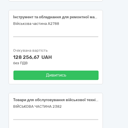
Інструмент та обладнання для ремонтної майстерні технічних засобів (ДК 021:2015 – 44510000-8 Знаряддя)
Військова частина А2788
Очікувана вартість
128 256,67 UAH
без ПДВ
Дивитись
Товари для обслуговування військової техніки спецпризначення; 44510000-8 – «Знаряддя» за ДК 021:2015 Єдиного закупівельного словника.
ВІЙСЬКОВА ЧАСТИНА 2382