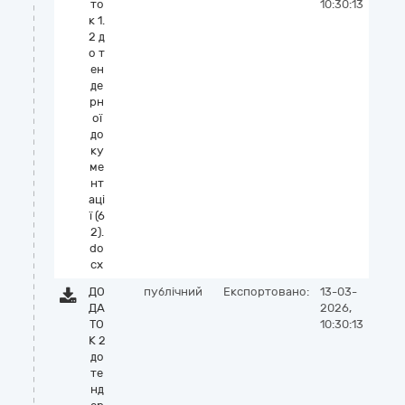
то
10:30:13
к 1.
2 д
о т
ен
де
рн
ої
до
ку
ме
нт
аці
ї (6
2).
do
cx
ДО
публічний
Експортовано:
13-03-
ДА
2026,
ТО
10:30:13
К 2
до
те
нд