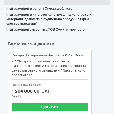
Інші закупівлі в регіоні Сумська область
Інші закупівлі в категорії Конструкції та конструкційні
матеріали; допоміжна будівельна продукція (крім
електроапаратури)
Інші закупівлі замовника ТОВ Сумитеплоенерго
Вас може зацікавити
Сокири (Сокира мала Husqvarna 0.6кг, 36см (5976277-01) або еквівалент), 900 шт.
КУ "Закарпатський обласний центр
цивільного захисту, матеріальних резервів та
централізованого оповіщення" Закарпатської
обласної ради
Очікувана вартість
1 204 000,00 UAH
без ПДВ
Дивитись