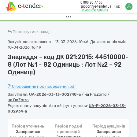
0 800 30 77 55
support@e-tender.ua
UK
Замовити дзвінок
Повернутись назад
Закупівлю оголошено - 13-03-2026, 10:46. Дата останніх змін -
10-04-2026, 16:49
Знаряддя - код ДК 021:2015: 44510000-
8 (Лот №1 - 82 Одиниць ; Лот №2 – 92
Одиниці)
Оголошення про проведення.pdf
Закупівля:
UA-2026-03-13-002748-a
/
на ProZorro
/
на DoZorro
Рядок плану закупівлі та обґрунтування:
UA-P-2026-03-13-
002934-a
Період уточнень
Період подачі
Період аукціонів
Завершився
пропозицій
Завершився