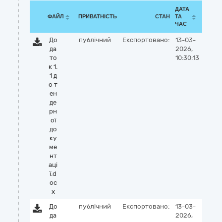
ДАТА
ФАЙЛ
ПРИВАТНІСТЬ
СТАН
ТА
ЧАС
До
публічний
Експортовано:
13-03-
да
2026,
то
10:30:13
к 1.
1 д
о т
ен
де
рн
ої
до
ку
ме
нт
аці
ї.d
oc
x
До
публічний
Експортовано:
13-03-
да
2026,