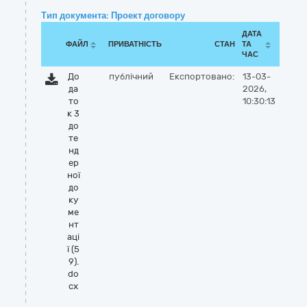
Тип документа: Проект договору
ДАТА
ФАЙЛ
ПРИВАТНІСТЬ
СТАН
ТА
ЧАС
До
публічний
Експортовано:
13-03-
да
2026,
то
10:30:13
к 3
до
те
нд
ер
ної
до
ку
ме
нт
аці
ї (5
9).
do
cx