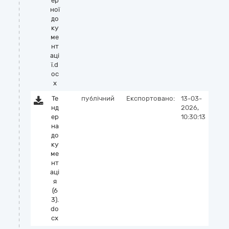
ер
ної
до
ку
ме
нт
аці
ї.d
oc
x
Те
публічний
Експортовано:
13-03-
нд
2026,
ер
10:30:13
на
до
ку
ме
нт
аці
я
(6
3).
do
cx