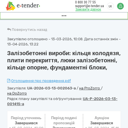
0 800 30 77 55
support@e-tender.ua
UK
Замовити дзвінок
Повернутись назад
Закупівлю оголошено - 13-03-2026, 10:08. Дата останніх змін -
13-04-2026, 13:22
Залізобетонні вироби: кільця колодязя,
плити перекриття, люки залізобетонні,
кільце опорне, фундаментні блоки,
Оголошення про проведення.pdf
Закупівля:
UA-2026-03-13-002063-a
/
на ProZorro
/
на DoZorro
Рядок плану закупівлі та обґрунтування:
UA-P-2026-03-13-
001415-a
Період уточнень
Період подачі
Аукціон
Завершився
пропозицій
Завершився