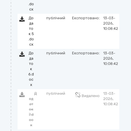
.do
cx
До
публічний
Експортовано:
13-03-
да
2026,
то
10:08:42
к 5
.do
cx
До
публічний
Експортовано:
13-03-
да
2026,
то
10:08:42
к
6.d
oc
x
Д
публічний
13-03-
Видалено
од
2026,
ат
10:08:42
ок
7.d
oc
x