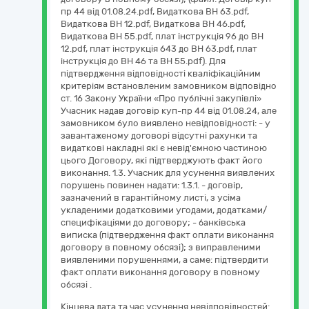
пр 44 від 01.08.24.pdf, Видаткова ВН 63.pdf,
Видаткова ВН 12.pdf, Видаткова ВН 46.pdf,
Видаткова ВН 55.pdf, плат інструкція 96 до ВН
12.pdf, плат інструкція 643 до ВН 63.pdf, плат
інструкція до ВН 46 та ВН 55.pdf). Для
підтвердження відповідності кваліфікаційним
критеріям встановленим замовником відповідно
ст. 16 Закону України «Про публічні закупівлі»
Учасник надав договір куп-пр 44 від 01.08.24, але
замовником було виявлено невідповідності: - у
завантаженому договорі відсутні рахунки та
видаткові накладні які є невід'ємною частиною
цього Договору, які підтверджують факт його
виконання. 1.3. Учасник для усунення виявлених
порушень повинен надати: 1.3.1. - договір,
зазначений в гарантійному листі, з усіма
укладеними додатковими угодами, додатками/
специфікаціями до договору; - банківська
виписка (підтвердження факт оплати виконання
договору в повному обсязі); з виправленими
виявленими порушеннями, а саме: підтвердити
факт оплати виконання договору в повному
обсязі .
Кінцева дата та час усунення невідповідностей: