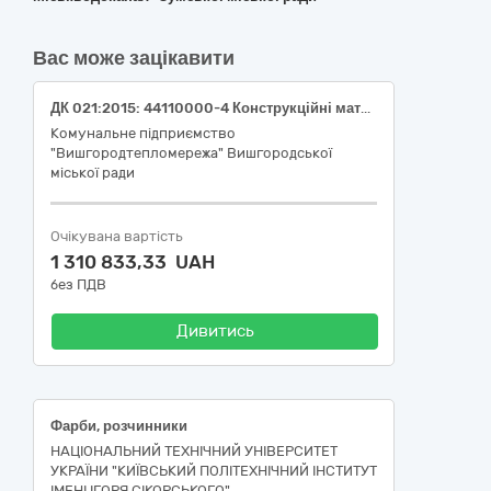
Вас може зацікавити
ДК 021:2015: 44110000-4 Конструкційні матеріали (Залізобетонні вироби: блоки фундаментні ФБС та плити перекриття)
Комунальне підприємство
"Вишгородтепломережа" Вишгородської
міської ради
Очікувана вартість
1 310 833,33 UAH
без ПДВ
Дивитись
Фарби, розчинники
НАЦІОНАЛЬНИЙ ТЕХНІЧНИЙ УНІВЕРСИТЕТ
УКРАЇНИ "КИЇВСЬКИЙ ПОЛІТЕХНІЧНИЙ ІНСТИТУТ
ІМЕНІ ІГОРЯ СІКОРСЬКОГО"