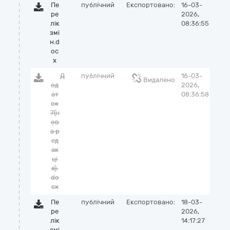
Пе
публічний
Експортовано:
16-03-
ре
2026,
лік
08:36:55
змі
н.d
oc
x
Д
публічний
16-03-
Видалено
од
2026,
ат
08:36:58
ок
7(н
ов
а р
ед
ак
ці
я).
do
cx
Пе
публічний
Експортовано:
18-03-
ре
2026,
лік
14:17:27
змі