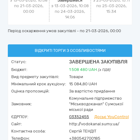
з 13-03-2026, 10:08
Завершився
з
25-03-2026, 15:11
по 21-03-2026,
з 13-03-2026, 10:08
по
25-03-2026,
00:00
по 24-03-2026,
15:34
14:06
Період оскарження умов закупівлі - по
21-03-2026, 00:00
ВІДКРИТІ ТОРГИ З ОСОБЛИВОСТЯМИ
ЗАВЕРШЕНА ЗАКУПІВЛЯ
Статус:
Бюджет:
1 508 480
UAH
(з ПДВ)
Вид предмету закупівлі:
Товари
Мінімальний крок аукціону:
15 084,80 UAH
Оцінка пропозицій:
За вартістю придбання
Комунальне підприємство
Замовник:
"Міськводоканал" Сумської
міської ради
ЄДРПОУ:
03352455
Досьє YouControl
Сайт:
http://vodokanal.sumy.ua/
Контактна особа:
Сергій ТЕНДІТ
Телефон:
+380542700185