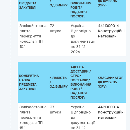
/
ДК 021:2015
К
ПРЕДМЕТА
ВИКОНАННЯ
ОД.ВИМІРУ
(CPV)
ЗАКУПІВЛІ
РОБІТ/
НАДАННЯ
ПОСЛУГ:
Залізобетонна
72
Україна
44110000-4
плита
штука
Відповідно
Конструкційні
перекриття
до
матеріали
колодязя ПП
документації
10.1
по 31-12-
2026
АДРЕСА
ДОСТАВКИ /
КОНКРЕТНА
СТРОК
КІЛЬКІСТЬ
КЛАСИФІКАТОР
НАЗВА
ПОСТАВКИ/
/
ДК 021:2015
К
ПРЕДМЕТА
ВИКОНАННЯ
ОД.ВИМІРУ
(CPV)
ЗАКУПІВЛІ
РОБІТ/
НАДАННЯ
ПОСЛУГ:
Залізобетонна
37
Україна
44110000-4
плита
штука
Відповідно
Конструкційні
перекриття
до
матеріали
колодязя ПП
документації
15.1
по 31-12-