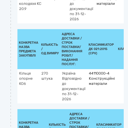
колодязя КС
до
матеріали
20.9
документації
по 31-12-
2026
АДРЕСА
ДОСТАВКИ /
КОНКРЕТНА
СТРОК
КІЛЬКІСТЬ
КЛАСИФІКАТОР
НАЗВА
ПОСТАВКИ/
/
ДК 021:2015
КЛАС
ПРЕДМЕТА
ВИКОНАННЯ
ОД.ВИМІРУ
(CPV)
ЗАКУПІВЛІ
РОБІТ/
НАДАННЯ
ПОСЛУГ:
Кільце
270
Україна
44110000-4
опорне
штука
Відповідно
Конструкційні
КО6
до
матеріали
документації
по 31-12-
2026
АДРЕСА
ДОСТАВКИ /
КОНКРЕТНА
СТРОК
КІЛЬКІСТЬ
КЛАСИФІКАТОР
НАЗВА
ПОСТАВКИ/