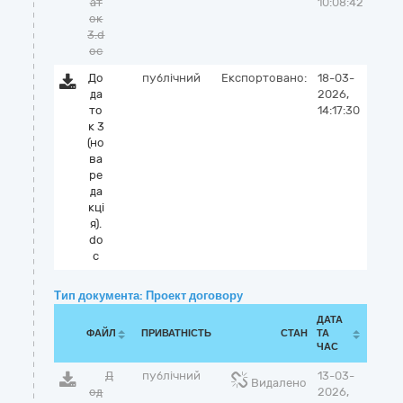
ат
10:08:42
ок
3.d
oc
До
публічний
Експортовано:
18-03-
да
2026,
то
14:17:30
к 3
(но
ва
ре
да
кці
я).
do
c
Тип документа: Проект договору
ДАТА
ФАЙЛ
ПРИВАТНІСТЬ
СТАН
ТА
ЧАС
Д
публічний
13-03-
Видалено
од
2026,