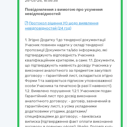
26-03-26, 16:56:36
Повідомлення з вимогою про усунення
невідповідностей
Протокол рішення УО щодо виявлення
невідповідностей (24 год)
1. Згідно Додатку 1 до тендерної документації
Учасник повинен надати у складі тендерної
пропозиції Документи та/або інформацію, які
підтверджують відповідність Учасника
кваліфікаційним критеріям, а саме: 1.1. Документи,
що підтверджують наявність досвіду Учасника у
виконанні аналогічного за предметом закупівлі
договору – гарантійний лист, складається згідно
Форми 1 та завіряється підписом уповноваженої
особи Учасника та печаткою (в разі її наявності).
1.2. Виявлено порушення: 1.2.1. Учасником подан
Гарантійний лист про досвід виконання
аналогічного договору: - договір, зазначений в
гарантійному листі, з усіма укладеними
додатковими угодами, додатками/
специфікаціями до договору; - банківська
виписка (підтвердження факт оплати виконання
договору в повному обсязі); (файл: Договір куп-