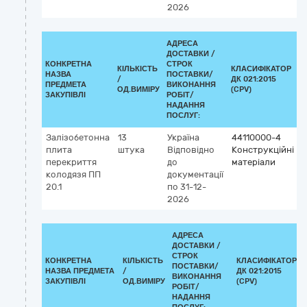
2026
АДРЕСА
ДОСТАВКИ /
КОНКРЕТНА
СТРОК
КІЛЬКІСТЬ
КЛАСИФІКАТОР
НАЗВА
ПОСТАВКИ/
/
ДК 021:2015
К
ПРЕДМЕТА
ВИКОНАННЯ
ОД.ВИМІРУ
(CPV)
ЗАКУПІВЛІ
РОБІТ/
НАДАННЯ
ПОСЛУГ:
Залізобетонна
13
Україна
44110000-4
плита
штука
Відповідно
Конструкційні
перекриття
до
матеріали
колодязя ПП
документації
20.1
по 31-12-
2026
АДРЕСА
ДОСТАВКИ /
СТРОК
КОНКРЕТНА
КІЛЬКІСТЬ
КЛАСИФІКАТОР
ПОСТАВКИ/
НАЗВА ПРЕДМЕТА
/
ДК 021:2015
ВИКОНАННЯ
ЗАКУПІВЛІ
ОД.ВИМІРУ
(CPV)
РОБІТ/
НАДАННЯ