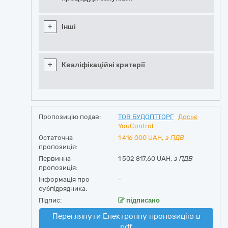
+
Інші
+
Кваліфікаційні критерії
Пропозицію подав:
ТОВ БУДОПТТОРГ
Досьє
YouControl
Остаточна
1 416 000
UAH,
з ПДВ
пропозиція:
Первинна
1 502 817,60 UAH,
з ПДВ
пропозиція:
Інформація про
-
субпідрядника:
Підпис:
підписано
Переглянути Електронну пропозицію в
pdf