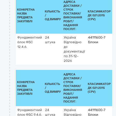
АДРЕСА
ДОСТАВКИ /
КОНКРЕТНА
СТРОК
КІЛЬКІСТЬ
КЛАСИФІКАТОР
НАЗВА
ПОСТАВКИ/
/
ДК 021:2015
К
ПРЕДМЕТА
ВИКОНАННЯ
ОД.ВИМІРУ
(CPV)
ЗАКУПІВЛІ
РОБІТ/
НАДАННЯ
ПОСЛУГ:
Фундаментний
24
Україна
44111600-7
блок ФБС
штука
Відповідно
Блоки
12.4.6.
до
документації
по 31-12-
2026
АДРЕСА
ДОСТАВКИ /
КОНКРЕТНА
СТРОК
КІЛЬКІСТЬ
КЛАСИФІКАТОР
НАЗВА
ПОСТАВКИ/
/
ДК 021:2015
К
ПРЕДМЕТА
ВИКОНАННЯ
ОД.ВИМІРУ
(CPV)
ЗАКУПІВЛІ
РОБІТ/
НАДАННЯ
ПОСЛУГ:
Фундаментний
24
Україна
44111600-7
блок ФБС 9.4.6.
штука
Відповідно
Блоки