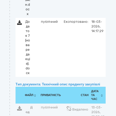
н.d
oc
x
До
публічний
Експортовано:
18-03-
да
2026,
то
14:17:29
к 7
(но
ва
ре
да
кці
я).
do
cx
Тип документа: Технічний опис предмету закупівлі
ДАТА
ФАЙЛ
ПРИВАТНІСТЬ
СТАН
ТА
ЧАС
Д
публічний
13-03-
Видалено
од
2026,