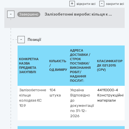
+
-
відкрити всі
закрити всі
-
Залізобетонні вироби: кільця к
...
Завершено
-
Позиції
АДРЕСА
ДОСТАВКИ /
КОНКРЕТНА
СТРОК
КІЛЬКІСТЬ
КЛАСИФІКАТОР
НАЗВА
ПОСТАВКИ/
/
ДК 021:2015
К
ПРЕДМЕТА
ВИКОНАННЯ
ОД.ВИМІРУ
(CPV)
ЗАКУПІВЛІ
РОБІТ/
НАДАННЯ
ПОСЛУГ:
Залізобетонне
104
Україна
44110000-4
кільце
штука
Відповідно
Конструкційні
колодязя КС
до
матеріали
10.9
документації
по 31-12-
2026