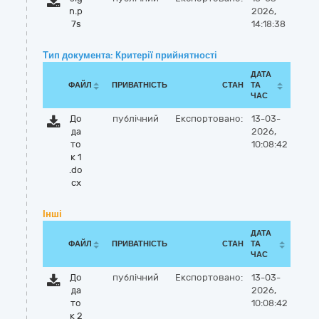
n.p
2026,
7s
14:18:38
Тип документа: Критерії прийнятності
ДАТА
ФАЙЛ
ПРИВАТНІСТЬ
СТАН
ТА
ЧАС
До
публічний
Експортовано:
13-03-
да
2026,
то
10:08:42
к 1
.do
cx
Інші
ДАТА
ФАЙЛ
ПРИВАТНІСТЬ
СТАН
ТА
ЧАС
До
публічний
Експортовано:
13-03-
да
2026,
то
10:08:42
к 2