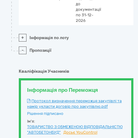
до
документації
по 31-12-
2026
+
Інформація по лоту
-
Пропозиції
Кваліфікація Учасників
Інформація про Переможця
Протокол визначення переможця закупівлі та
намір укласти договір про закупівлю.pdf
Рішення підписано
Ім'я:
ТОВАРИСТВО З ОБМЕЖЕНОЮ ВІДПОВІДАЛЬНІСТЮ
"АВТОБЕТОНБУД"
Досьє YouControl