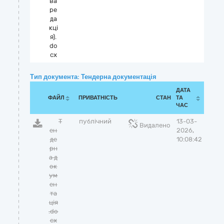
ва
ре
да
кці
я).
do
cx
Тип документа: Тендерна документація
ДАТА
ФАЙЛ
ПРИВАТНІСТЬ
СТАН
ТА
ЧАС
Т
публічний
13-03-
Видалено
ен
2026,
де
10:08:42
рн
а д
ок
ум
ен
та
ція
.do
cx