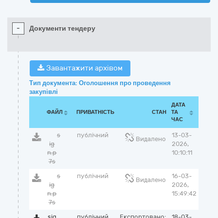
-
Документи тендеру
Завантажити архівом
Тип документа: Оголошення про проведення
закупівлі
ДАТА
ФАЙЛ
ПРИВАТНІСТЬ
СТАН
ТА
ЧАС
s
публічний
13-03-
Видалено
ig
2026,
n.p
10:10:11
7s
s
публічний
16-03-
Видалено
ig
2026,
n.p
15:49:42
7s
sig
публічний
Експортовано:
18-03-