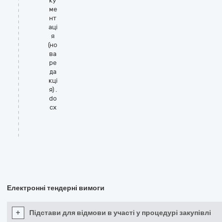
ку
ме
нт
аці
я
(но
ва
ре
да
кці
я) .
do
cx
Електронні тендерні вимоги
+
Підстави для відмови в участі у процедурі закупівлі