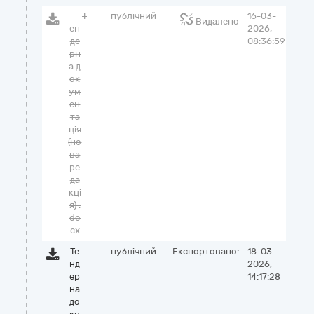
Т
публічний
16-03-
Видалено
ен
2026,
де
08:36:59
рн
а д
ок
ум
ен
та
ція
(но
ва
ре
да
кці
я) .
do
cx
Те
публічний
Експортовано:
18-03-
нд
2026,
ер
14:17:28
на
до