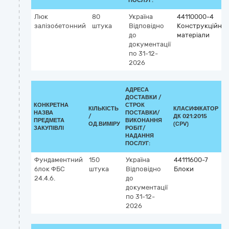
ПОСЛУГ:
Люк
80
Україна
44110000-4
залізобетонний
штука
Відповідно
Конструкційні
до
матеріали
документації
по 31-12-
2026
АДРЕСА
ДОСТАВКИ /
КОНКРЕТНА
СТРОК
КІЛЬКІСТЬ
КЛАСИФІКАТОР
НАЗВА
ПОСТАВКИ/
/
ДК 021:2015
К
ПРЕДМЕТА
ВИКОНАННЯ
ОД.ВИМІРУ
(CPV)
ЗАКУПІВЛІ
РОБІТ/
НАДАННЯ
ПОСЛУГ:
Фундаментний
150
Україна
44111600-7
блок ФБС
штука
Відповідно
Блоки
24.4.6.
до
документації
по 31-12-
2026