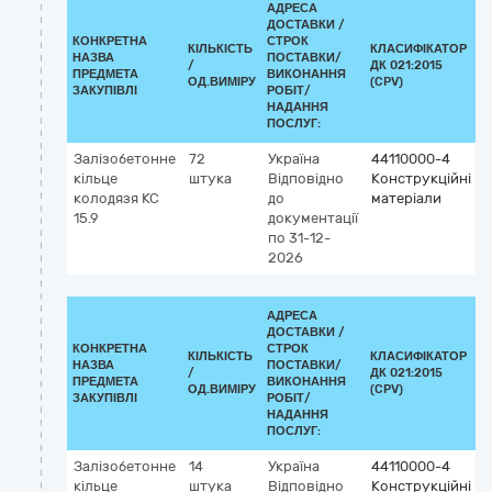
АДРЕСА
ДОСТАВКИ /
КОНКРЕТНА
СТРОК
КІЛЬКІСТЬ
КЛАСИФІКАТОР
НАЗВА
ПОСТАВКИ/
/
ДК 021:2015
К
ПРЕДМЕТА
ВИКОНАННЯ
ОД.ВИМІРУ
(CPV)
ЗАКУПІВЛІ
РОБІТ/
НАДАННЯ
ПОСЛУГ:
Залізобетонне
72
Україна
44110000-4
кільце
штука
Відповідно
Конструкційні
колодязя КС
до
матеріали
15.9
документації
по 31-12-
2026
АДРЕСА
ДОСТАВКИ /
КОНКРЕТНА
СТРОК
КІЛЬКІСТЬ
КЛАСИФІКАТОР
НАЗВА
ПОСТАВКИ/
/
ДК 021:2015
К
ПРЕДМЕТА
ВИКОНАННЯ
ОД.ВИМІРУ
(CPV)
ЗАКУПІВЛІ
РОБІТ/
НАДАННЯ
ПОСЛУГ:
Залізобетонне
14
Україна
44110000-4
кільце
штука
Відповідно
Конструкційні