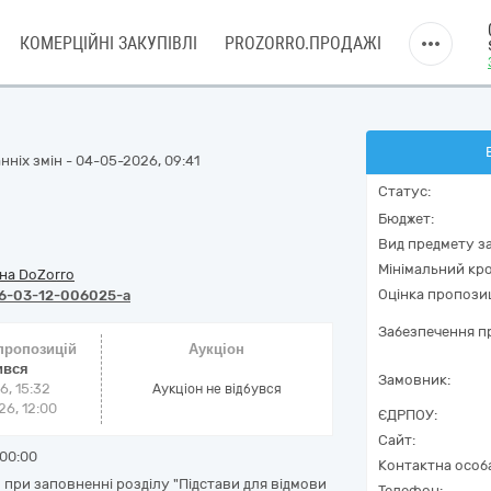
КОМЕРЦІЙНІ ЗАКУПІВЛІ
PROZORRO.ПРОДАЖІ
нніх змін - 04-05-2026, 09:41
Статус:
Бюджет:
Вид предмету за
Мінімальний кро
на DoZorro
Оцінка пропозиц
6-03-12-006025-a
Забезпечення пр
 пропозицій
Аукціон
ився
Замовник:
6, 15:32
Аукціон не відбувся
6, 12:00
ЄДРПОУ:
Сайт:
00:00
Контактна особ
при заповненні розділу "Підстави для відмови
Телефон: