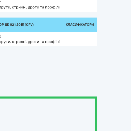
2
прути, стрижні, дроти та профілі
Р ДК 021:2015 (CPV)
КЛАСИФІКАТОРИ
2
прути, стрижні, дроти та профілі