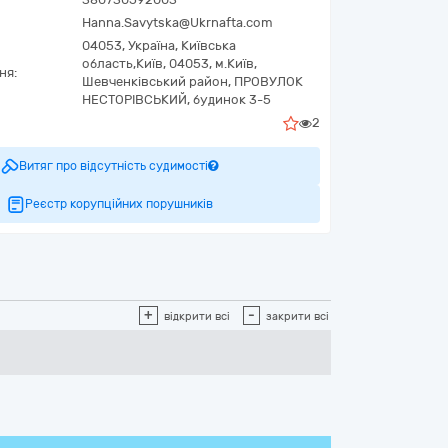
Hanna.Savytska@Ukrnafta.com
04053,
Україна
,
Київська
область,
Київ,
04053, м.Київ,
ня:
Шевченківський район, ПРОВУЛОК
НЕСТОРІВСЬКИЙ, будинок 3-5
2
Витяг про відсутність судимості
Реєстр корупційних порушників
+
-
відкрити всі
закрити всі