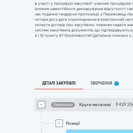
в участі у процедурі закупівлі" учасник процедури з
шляхом самостійного декларування відсутності таки
час подання тендерної пропозиції, а Переможець пр
чотири дні з дати оприлюднення в електронній сис
укласти договір про закупівлю, повинен надати з
системі закупівель документів, що підтверджують від
6 і 12 пункту 47 Особливостей (детально описано у д
ДЕТАЛІ ЗАКУПІВЛІ
ЗВЕРНЕННЯ
1
-
Круги металеві
3 429 23
Завершено
-
Позиції