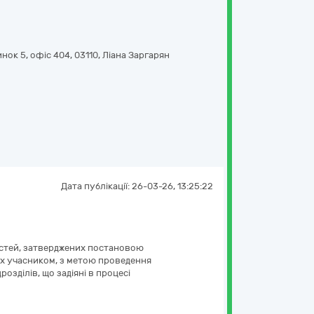
нок 5, офіс 404
,
03110
,
Ліана Заргарян
Дата публікації:
26-03-26, 13:25:22
востей, затверджених постановою
аних учасником, з метою проведення
озділів, що задіяні в процесі