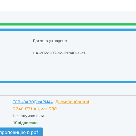
Договір укладено
UA-2026-03-12-011140-a-c1
ТОВ «ЗАВОД «АРМА»
Досьє YouControl
3 340 177
UAH,
без ПДВ
Не залучаються
підписано
пропозицію в pdf