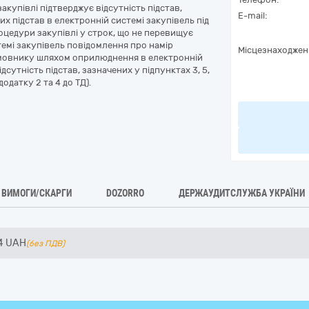
акупівлі підтверджує відсутність підстав,
E-mail:
х підстав в електронній системі закупівель під
оцедури закупівлі у строк, що не перевищує
темі закупівель повідомлення про намір
Місцезнаходжен
амовнику шляхом оприлюднення в електронній
сутність підстав, зазначених у підпунктах 3, 5,
одатку 2 та 4 до ТД).
ВИМОГИ/СКАРГИ
DOZORRO
ДЕРЖАУДИТСЛУЖБА УКРАЇНИ
4
UAH
(без ПДВ)