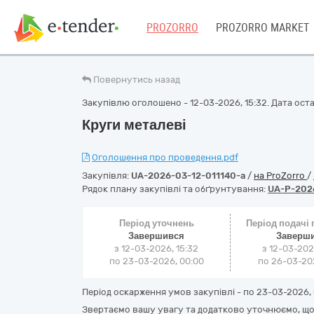
PROZORRO
PROZORRO MARKET
Повернутись назад
Закупівлю оголошено - 12-03-2026, 15:32. Дата оста
Круги металеві
Оголошення про проведення.pdf
Закупівля:
UA-2026-03-12-011140-a
/
на ProZorro
/
Рядок плану закупівлі та обґрунтування:
UA-P-202
Період уточнень
Період подачі
Завершився
Заверш
з 12-03-2026, 15:32
з 12-03-202
по 23-03-2026, 00:00
по 26-03-202
Період оскарження умов закупівлі - по
23-03-2026, 
Звертаємо вашу увагу та додатково уточнюємо, що 