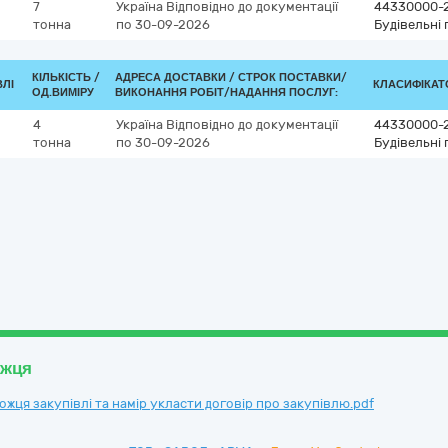
7
Україна
Відповідно до документації
44330000-
тонна
по 30-09-2026
Будівельні 
КІЛЬКІСТЬ /
АДРЕСА ДОСТАВКИ /
СТРОК ПОСТАВКИ/
ВЛІ
КЛАСИФІКАТО
ОД.ВИМІРУ
ВИКОНАННЯ РОБІТ/НАДАННЯ ПОСЛУГ:
4
Україна
Відповідно до документації
44330000-
тонна
по 30-09-2026
Будівельні 
ожця
ця закупівлі та намір укласти договір про закупівлю.pdf