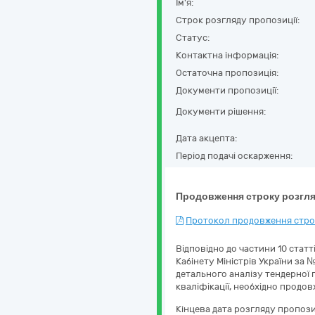
Ім'я:
Строк розгляду пропозиції:
Статус:
Контактна інформація:
Остаточна пропозиція:
Документи пропозиції:
Документи рішення:
Дата акцепта:
Період подачі оскарження:
Продовження строку розгля
Протокол продовження строк
Відповідно до частини 10 стат
Кабінету Міністрів України за №
детального аналізу тендерної п
кваліфікації, необхідно продо
Кінцева дата розгляду пропози