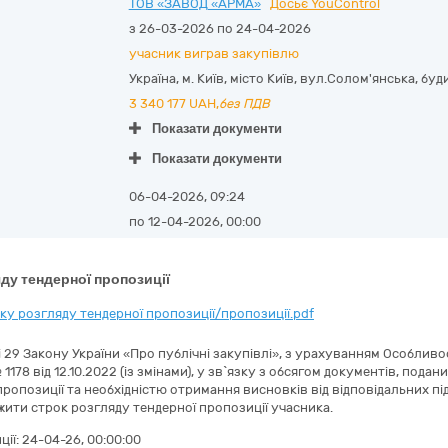
ТОВ «ЗАВОД «АРМА»
Досьє YouControl
з 26-03-2026 по 24-04-2026
учасник виграв закупівлю
Україна
,
м. Київ
,
місто Київ,
вул.Солом'янська, буди
3 340 177
UAH,
без ПДВ
Показати документи
Показати документи
06-04-2026, 09:24
по 12-04-2026, 00:00
ду тендерної пропозиції
у розгляду тендерної пропозиції/пропозиції.pdf
ті 29 Закону України «Про публічні закупівлі», з урахуванням Особли
 1178 від 12.10.2022 (із змінами), у зв`язку з обсягом документів, под
ропозиції та необхідністю отримання висновків від відповідальних підр
вжити строк розгляду тендерної пропозиції учасника.
ції:
24-04-26, 00:00:00