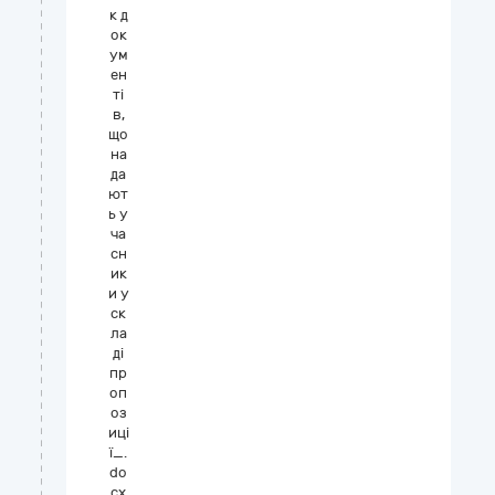
к д
ок
ум
ен
ті
в,
що
на
да
ют
ь у
ча
сн
ик
и у
ск
ла
ді
пр
оп
оз
иці
ї_.
do
cx