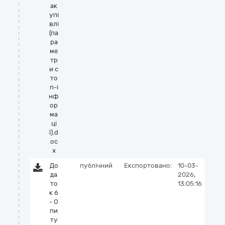
ак
упі
влі
(па
ра
ме
тр
и с
то
п-і
нф
ор
ма
ці
ї).d
oc
x
До
публічний
Експортовано:
10-03-
да
2026,
то
13:05:16
к 6
- О
пи
ту