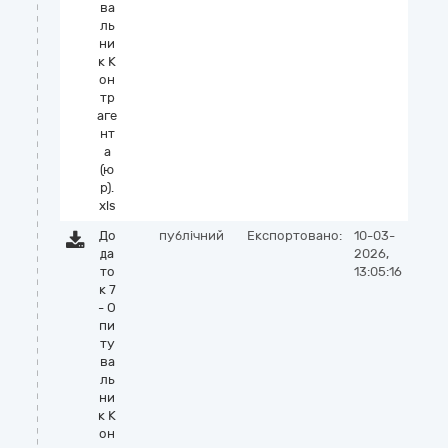
ва
ль
ни
к К
он
тр
аге
нт
а
(ю
р).
xls
До
публічний
Експортовано:
10-03-
да
2026,
то
13:05:16
к 7
- О
пи
ту
ва
ль
ни
к К
он