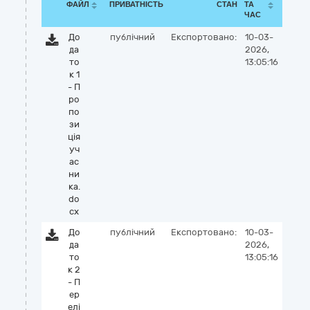
ФАЙЛ
ПРИВАТНІСТЬ
СТАН
ТА
ЧАС
До
публічний
Експортовано:
10-03-
да
2026,
то
13:05:16
к 1
- П
ро
по
зи
ція
уч
ас
ни
ка.
do
cx
До
публічний
Експортовано:
10-03-
да
2026,
то
13:05:16
к 2
- П
ер
елі