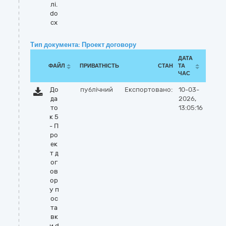
лі.
do
cx
Тип документа: Проект договору
ДАТА
ФАЙЛ
ПРИВАТНІСТЬ
СТАН
ТА
ЧАС
До
публічний
Експортовано:
10-03-
да
2026,
то
13:05:16
к 5
- П
ро
ек
т д
ог
ов
ор
у п
ос
та
вк
и.d