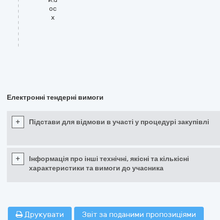
oc
x
Електронні тендерні вимоги
+
Підстави для відмови в участі у процедурі закупівлі
+
Інформація про інші технічні, якісні та кількісні
характеристики та вимоги до учасника
Друкувати
Звіт за поданими пропозиціями