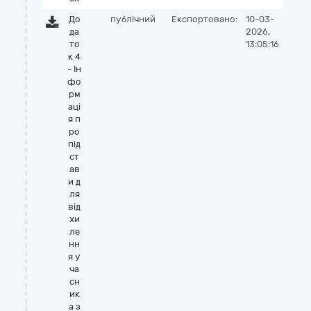
До
публічний
Експортовано:
10-03-
да
2026,
то
13:05:16
к 4
- Ін
фо
рм
аці
я п
ро
під
ст
ав
и д
ля
від
хи
ле
нн
я у
ча
сн
ик
а з