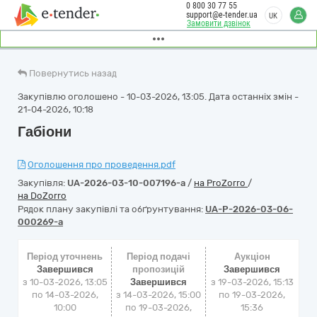
0 800 30 77 55
support@e-tender.ua
UK
Замовити дзвінок
Повернутись назад
Закупівлю оголошено - 10-03-2026, 13:05. Дата останніх змін -
21-04-2026, 10:18
Габіони
Оголошення про проведення.pdf
Закупівля:
UA-2026-03-10-007196-a
/
на ProZorro
/
на DoZorro
Рядок плану закупівлі та обґрунтування:
UA-P-2026-03-06-
000269-a
Період уточнень
Період подачі
Аукціон
Завершився
пропозицій
Завершився
з 10-03-2026, 13:05
Завершився
з
19-03-2026, 15:13
по 14-03-2026,
з 14-03-2026, 15:00
по
19-03-2026,
10:00
по 19-03-2026,
15:36