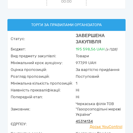
00:00
ТОРГИ ЗА ПРАВИЛАМИ ОРГАНІЗАТОРА
ЗАВЕРШЕНА
Статус:
ЗАКУПІВЛЯ
Бюджет:
195 598,56
UAH
(з ПДВ)
Вид предмету закупівлі:
Товари
Мінімальний крок аукціону:
977,99 UAH
Оцінка пропозицій:
За вартістю придбання
Розгляд пропозицій:
Поступовий
Мінімальна кількість пропозицій:
1
Наявність прекваліфікації:
Ні
Попередній етап:
Ні
Черкаська філія ТОВ
Замовник:
"Газорозподільні мережі
України"
45314134
ЄДРПОУ:
Досьє YouControl