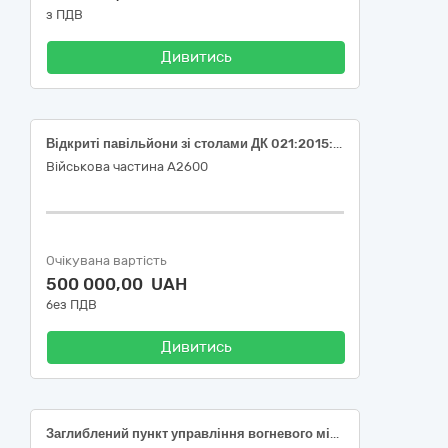
з ПДВ
Дивитись
Відкриті павільйони зі столами ДК 021:2015: 44210000-5 «Конструкції та їх частини»
Військова частина А2600
Очікувана вартість
500 000,00 UAH
без ПДВ
Дивитись
Заглиблений пункт управління вогневого містечка спеціального призначення