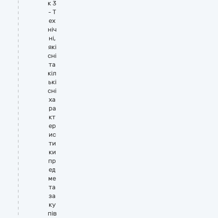
к 3
- Т
ех
ніч
ні,
які
сні
та
кіл
ькі
сні
ха
ра
кт
ер
ис
ти
ки
пр
ед
ме
та
за
ку
пів