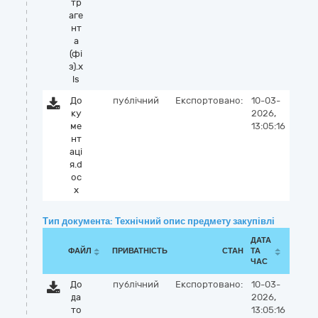
тр
аге
нт
а
(фі
з).x
ls
До
публічний
Експортовано:
10-03-
ку
2026,
ме
13:05:16
нт
аці
я.d
oc
x
Тип документа: Технічний опис предмету закупівлі
ДАТА
ФАЙЛ
ПРИВАТНІСТЬ
СТАН
ТА
ЧАС
До
публічний
Експортовано:
10-03-
да
2026,
то
13:05:16