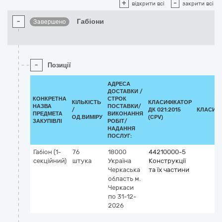
+
-
відкрити всі
закрити всі
-
Габіони
Завершено
-
Позиції
АДРЕСА
ДОСТАВКИ /
КОНКРЕТНА
СТРОК
КІЛЬКІСТЬ
КЛАСИФІКАТОР
НАЗВА
ПОСТАВКИ/
/
ДК 021:2015
КЛАСИФ
ПРЕДМЕТА
ВИКОНАННЯ
ОД.ВИМІРУ
(CPV)
ЗАКУПІВЛІ
РОБІТ/
НАДАННЯ
ПОСЛУГ:
Габіон (1-
76
18000
44210000-5
секційний)
штука
Україна
Конструкції
Черкаська
та їх частини
область
м.
Черкаси
по 31-12-
2026