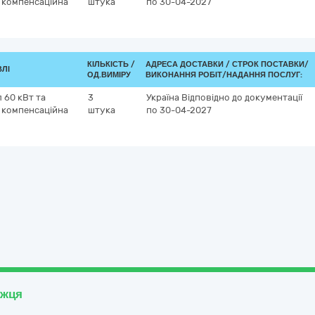
 компенсаційна
штука
по 30-04-2027
КІЛЬКІСТЬ /
АДРЕСА ДОСТАВКИ /
СТРОК ПОСТАВКИ/
ВЛІ
ОД.ВИМІРУ
ВИКОНАННЯ РОБІТ/НАДАННЯ ПОСЛУГ:
 60 кВт та
3
Україна
Відповідно до документації
 компенсаційна
штука
по 30-04-2027
ожця