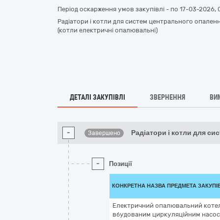
Період оскарження умов закупівлі - по
17-03-2026, 
Радіатори і котли для систем центрального опалення
(котли електричні опалювальні)
ДЕТАЛІ ЗАКУПІВЛІ
ЗВЕРНЕННЯ
ВИ
-
Радіатори і котли для си
Завершено
-
Позиції
КОНКРЕТНА НАЗВА ПРЕДМЕТА ЗАКУПІ
Електричний опалювальний котел
вбудованим циркуляційним насос