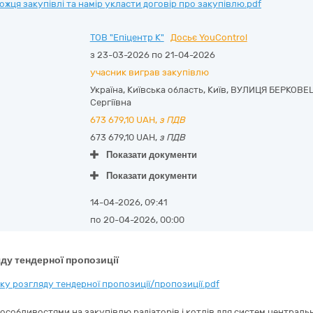
ця закупівлі та намір укласти договір про закупівлю.pdf
ТОВ "Епіцентр К"
Досьє YouControl
з 23-03-2026 по 21-04-2026
учасник виграв закупівлю
Україна
,
Київська область
,
Київ,
ВУЛИЦЯ БЕРКОВЕЦ
Сергіївна
673 679,10
UAH,
з ПДВ
673 679,10 UAH,
з ПДВ
Показати документи
Показати документи
14-04-2026, 09:41
по 20-04-2026, 00:00
ду тендерної пропозиції
у розгляду тендерної пропозиції/пропозиції.pdf
 особливостями на закупівлю радіаторів і котлів для систем центральн