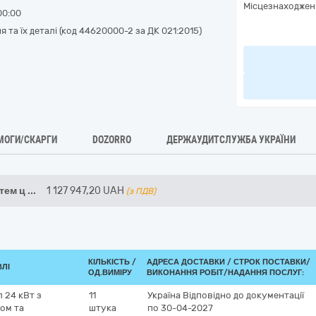
Місцезнаходжен
00:00
 та їх деталі (код 44620000-2 за ДК 021:2015)
МОГИ/СКАРГИ
DOZORRO
ДЕРЖАУДИТСЛУЖБА УКРАЇНИ
стем ц
...
1 127 947,20
UAH
(з ПДВ)
КІЛЬКІСТЬ /
АДРЕСА ДОСТАВКИ /
СТРОК ПОСТАВКИ/
ВЛІ
ОД.ВИМІРУ
ВИКОНАННЯ РОБІТ/НАДАННЯ ПОСЛУГ:
 24 кВт з
11
Україна
Відповідно до документації
ом та
штука
по 30-04-2027