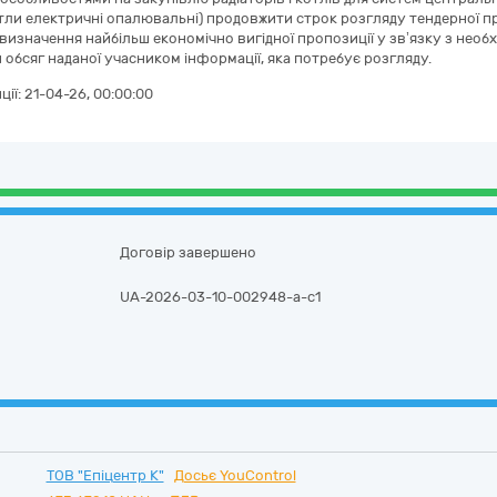
отли електричні опалювальні) продовжити строк розгляду тендерної пр
я визначення найбільш економічно вигідної пропозиції у зв’язку з нео
 обсяг наданої учасником інформації, яка потребує розгляду.
ції:
21-04-26, 00:00:00
Договір завершено
UA-2026-03-10-002948-a-c1
ТОВ "Епіцентр К"
Досьє YouControl