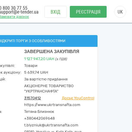
0 800 30 77 55
support@e-tender.ua
ВХІД
РЕЄСТРАЦІЯ
UK
Замовити дзвінок
ВІДКРИТІ ТОРГИ З ОСОБЛИВОСТЯМИ
ЗАВЕРШЕНА ЗАКУПІВЛЯ
1 127 947,20
UAH
(з ПДВ)
купівлі:
Товари
к аукціону:
5 639,74 UAH
ій:
За вартістю придбання
АКЦІОНЕРНЕ ТОВАРИСТВО
"УКРТРАНСНАФТА"
31570412
Досьє YouControl
https://www.ukrtransnafta.com
а:
Тетяна Близнюк
+380442069648
t.blyzniuk@ukrtransnafta.com
01010,
Україна
,
м. Київ,
Київ,
вул.