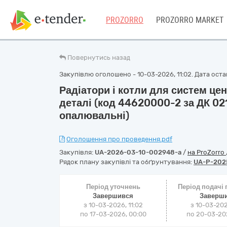
PROZORRO
PROZORRO MARKET
Повернутись назад
Закупівлю оголошено - 10-03-2026, 11:02. Дата остан
Радіатори і котли для систем це
деталі (код 44620000-2 за ДК 021
опалювальні)
Оголошення про проведення.pdf
Закупівля:
UA-2026-03-10-002948-a
/
на ProZorro
Рядок плану закупівлі та обґрунтування:
UA-P-202
Період уточнень
Період подачі
Завершився
Заверш
з 10-03-2026, 11:02
з 10-03-202
по 17-03-2026, 00:00
по 20-03-202