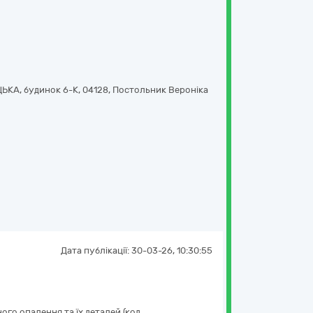
ЬКА, будинок 6-К
,
04128
,
Постольник Вероніка
Дата публікації:
30-03-26, 10:30:55
ого опалення та їх деталей (код