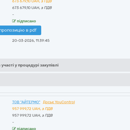
673 679,10
UAH,
з ПДВ
673 679,10 UAH,
з ПДВ
-
підписано
пропозицію в pdf
20-03-2026, 11:39:45
 участі у процедурі закупівлі
ТОВ "АЙТЕРМО"
Досьє YouControl
957 999,72
UAH,
з ПДВ
957 999,72 UAH,
з ПДВ
-
підписано