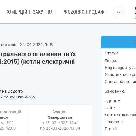
КОМЕРЦІЙНІ ЗАКУПІВЛІ
PROZORRO.ПРОДАЖІ
ніх змін - 24-04-2026, 15:19
нтрального опалення та їх
Статус:
:2015) (котли електричні
Бюджет:
Вид предмету за
Мінімальний кро
Оцінка пропозиц
/
на DoZorro
Замовник:
5-12-29-012556-a
ЄДРПОУ:
Сайт:
 пропозицій
Аукціон
Контактна особ
ився
Завершився
Телефон:
6, 11:02
з
23-03-2026, 12:41
6, 12:00
по
23-03-2026, 13:04
E-mail: