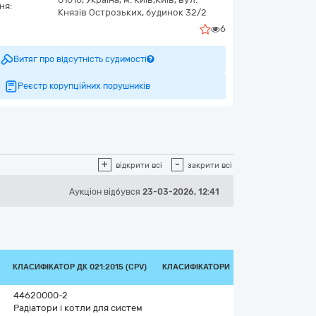
ня:
Князів Острозьких, будинок 32/2
6
Витяг про відсутність судимості
Реєстр корупційних порушників
+
-
відкрити всі
закрити всі
Аукціон відбувся
23-03-2026, 12:41
КЛАСИФІКАТОР ДК 021:2015 (CPV)
КЛАСИФІКАТОРИ
44620000-2
Радіатори і котли для систем